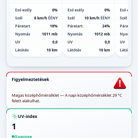
Eső esély
0%
Eső esély
0%
Eső esély
Szél
8 km/h
ÉÉNY
Szél
10 km/h
ÉÉNY
Szél
Páratart.
18%
Páratart.
24%
Páratart.
Nyomás
1011 mb
Nyomás
1012 mb
Nyomás
UV
0,0
UV
0,0
UV
Látótáv
10 km
Látótáv
10 km
Látótáv
Figyelmeztetések
Magas középhőmérséklet — A napi középhőmérséklet 29 °C
felett alakulhat.
UV-index
1
Gyenge