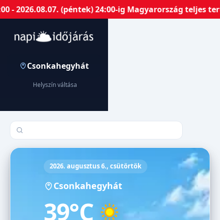
- 2026.08.07. (péntek) 24:00-ig Magyarország teljes ter
Csonkahegyhát
Helyszín váltása
Település keresése
2026. augusztus 6., csütörtök
Csonkahegyhát
39°C