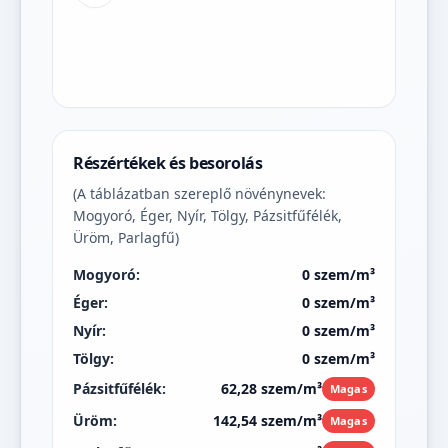
Részértékek és besorolás
(A táblázatban szereplő növénynevek:
Mogyoró, Éger, Nyír, Tölgy, Pázsitfűfélék,
Üröm, Parlagfű)
Mogyoró:
0 szem/m³
Éger:
0 szem/m³
Nyír:
0 szem/m³
Tölgy:
0 szem/m³
Pázsitfűfélék:
62,28 szem/m³
Magas
Üröm:
142,54 szem/m³
Magas