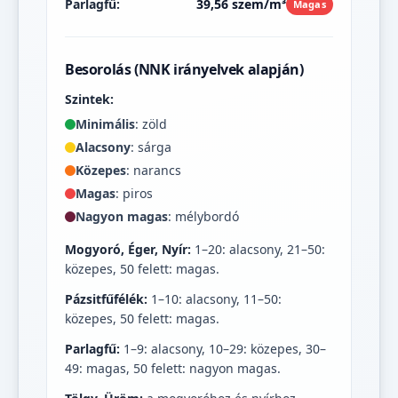
Parlagfű:
39,56 szem/m³
Magas
Besorolás (NNK irányelvek alapján)
Szintek:
Minimális
: zöld
Alacsony
: sárga
Közepes
: narancs
Magas
: piros
Nagyon magas
: mélybordó
Mogyoró, Éger, Nyír:
1–20: alacsony, 21–50:
közepes, 50 felett: magas.
Pázsitfűfélék:
1–10: alacsony, 11–50:
közepes, 50 felett: magas.
Parlagfű:
1–9: alacsony, 10–29: közepes, 30–
49: magas, 50 felett: nagyon magas.