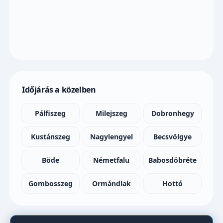
Időjárás a közelben
Pálfiszeg
Milejszeg
Dobronhegy
Kustánszeg
Nagylengyel
Becsvölgye
Böde
Németfalu
Babosdöbréte
Gombosszeg
Ormándlak
Hottó