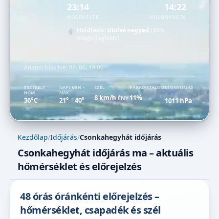
23:14
14:22
HOLDKELTE
HOLDNYUGTA
Holdfázis:
Utolsó negyed
(34%
megvilágított)
Adatok frissítve:
08. 06. 19:00
ÉRZÉKELT
NAPI MIN –
SZÉL
PÁRATARTALOM
LÉGNYOMÁS
HŐM.
MAX
8 km/h
11%
ÉNY
36°C
21°
40°
1011 hPa
–
Kezdőlap
/
Időjárás
/
Csonkahegyhát időjárás
Csonkahegyhát időjárás ma – aktuális
hőmérséklet és előrejelzés
48 órás óránkénti előrejelzés –
hőmérséklet, csapadék és szél