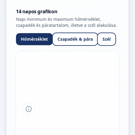
14 napos grafikon
Napi minimum és maximum hőmérséklet,
csapadék és páratartalom, illetve a szél alakulása.
Hőmérséklet
Csapadék & pára
Szél
Tipp a grafikon jelmagyarázatához