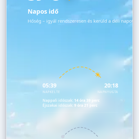
Napos idő
Hőség – igyál rendszeresen és kerüld a déli napot!
05:39
20:18
NAPKELTE
NAPNYUGTA
Nappali időszak:
14 óra 39 perc
Éjszakai időszak:
9 óra 21 perc