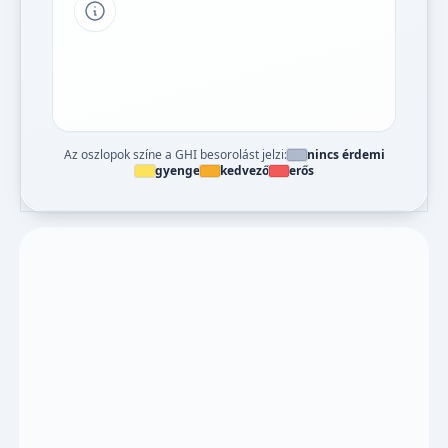
Tipp a grafikon jelmagyarázatához
Az oszlopok színe a GHI besorolást jelzi:
nincs érdemi
gyenge
kedvező
erős