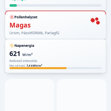
Pollenhelyzet
Magas
Üröm, Pázsitfűfélék, Parlagfű
Napenergia
621
W/m²
Kedvező intenzitás
Mai várható:
7,4 kWh/m²