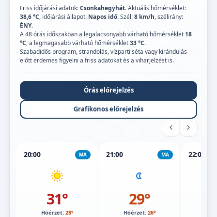
Friss időjárási adatok:
Csonkahegyhát
. Aktuális hőmérséklet:
38,6 °C
, időjárási állapot:
Napos idő
. Szél:
8 km/h
, szélirány:
ÉNY
.
A 48 órás időszakban a legalacsonyabb várható hőmérséklet
18
°C
, a legmagasabb várható hőmérséklet
33 °C
.
Szabadidős program, strandolás, vízparti séta vagy kirándulás
előtt érdemes figyelni a friss adatokat és a viharjelzést is.
Órás előrejelzés
Grafikonos előrejelzés
20:00
21:00
22:00
MA
MA
31°
29°
Hőérzet:
28°
Hőérzet:
26°
Hőé