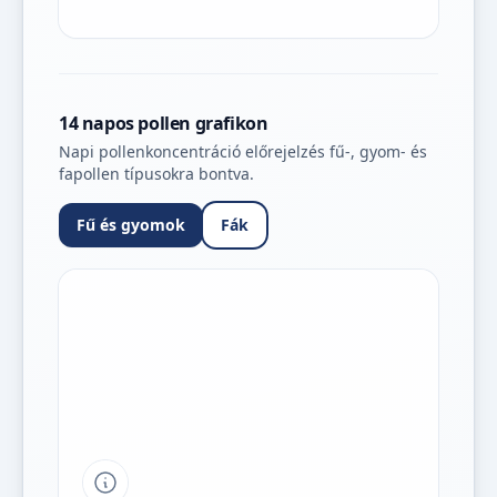
14 napos pollen grafikon
Napi pollenkoncentráció előrejelzés fű-, gyom- és
fapollen típusokra bontva.
Fű és gyomok
Fák
Tipp a grafikon jelmagyarázatához