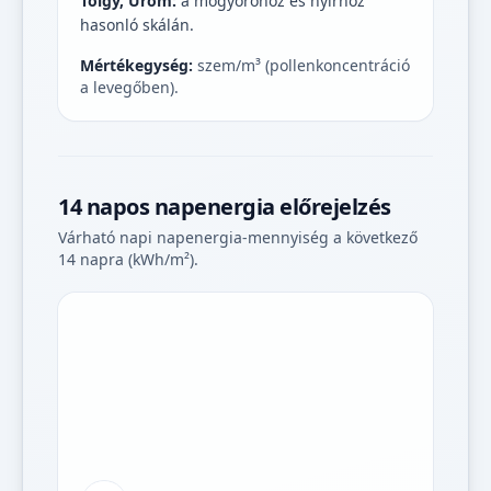
Tölgy, Üröm:
a mogyoróhoz és nyírhoz
hasonló skálán.
Mértékegység:
szem/m³ (pollenkoncentráció
a levegőben).
14 napos napenergia előrejelzés
Várható napi napenergia-mennyiség a következő
14 napra (kWh/m²).