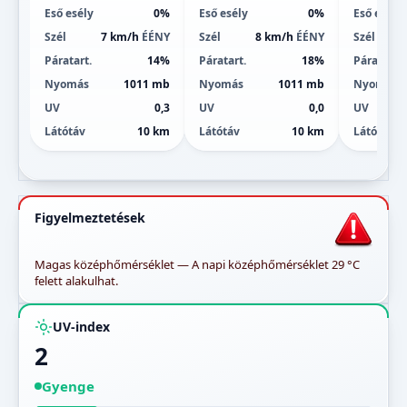
Eső esély
0%
Eső esély
0%
Eső esély
Szél
7 km/h
ÉÉNY
Szél
8 km/h
ÉÉNY
Szél
Páratart.
14%
Páratart.
18%
Páratart.
Nyomás
1011 mb
Nyomás
1011 mb
Nyomás
UV
0,3
UV
0,0
UV
Látótáv
10 km
Látótáv
10 km
Látótáv
Figyelmeztetések
Magas középhőmérséklet — A napi középhőmérséklet 29 °C
felett alakulhat.
UV-index
2
Gyenge