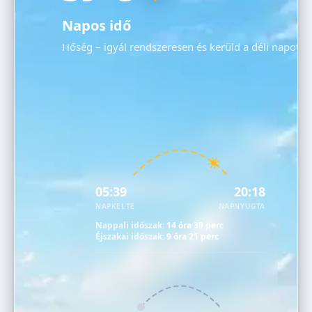
Napos idő
Hőség – igyál rendszeresen és kerüld a déli napot!
05:39
20:18
NAPKELTE
NAPNYUGTA
Nappali időszak:
14 óra 39 perc
Éjszakai időszak:
9 óra 21 perc