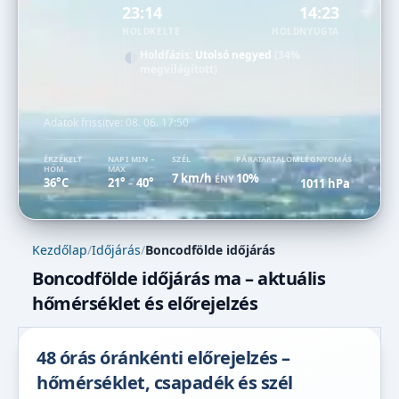
23:14
14:23
HOLDKELTE
HOLDNYUGTA
Holdfázis:
Utolsó negyed
(34%
megvilágított)
Adatok frissítve:
08. 06. 17:50
ÉRZÉKELT
NAPI MIN –
SZÉL
PÁRATARTALOM
LÉGNYOMÁS
HŐM.
MAX
7 km/h
10%
ÉNY
36°C
21°
40°
1011 hPa
–
Kezdőlap
/
Időjárás
/
Boncodfölde időjárás
Boncodfölde időjárás ma – aktuális
hőmérséklet és előrejelzés
48 órás óránkénti előrejelzés –
hőmérséklet, csapadék és szél