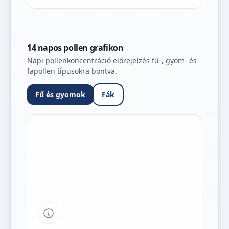
14 napos pollen grafikon
Napi pollenkoncentráció előrejelzés fű-, gyom- és
fapollen típusokra bontva.
Fű és gyomok
Fák
Tipp a grafikon jelmagyarázatához