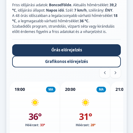
Friss időjárási adatok:
Boncodfölde
. Aktuális hőmérséklet:
39,2
°C
, időjárási állapot:
Napos idő
. Szél:
7 km/h
, szélirány:
ÉNY
.
A 48 órás időszakban a legalacsonyabb várható hőmérséklet
18
°C
, a legmagasabb várható hőmérséklet
36 °C
.
Szabadidős program, strandolás, vízparti séta vagy kirándulás
előtt érdemes figyelni a friss adatokat és a viharjelzést is.
Órás előrejelzés
Grafikonos előrejelzés
19:00
20:00
21:00
MA
MA
36°
31°
Hőérzet:
33°
Hőérzet:
28°
Hőé