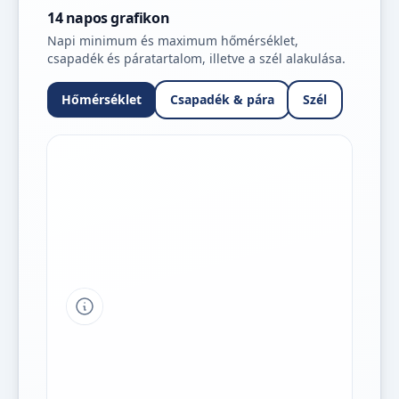
14 napos grafikon
Napi minimum és maximum hőmérséklet,
csapadék és páratartalom, illetve a szél alakulása.
Hőmérséklet
Csapadék & pára
Szél
Tipp a grafikon jelmagyarázatához