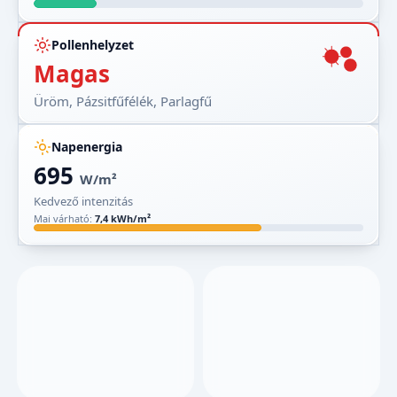
Pollenhelyzet
Magas
Üröm, Pázsitfűfélék, Parlagfű
Napenergia
695
W/m²
Kedvező intenzitás
Mai várható:
7,4 kWh/m²