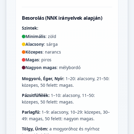
Besorolás (NNK irányelvek alapján)
Szintek:
Minimális
: zöld
Alacsony
: sárga
Közepes
: narancs
Magas
: piros
Nagyon magas
: mélybordó
Mogyoró, Éger, Nyír:
1–20: alacsony, 21–50:
közepes, 50 felett: magas.
Pázsitfűfélék:
1–10: alacsony, 11–50:
közepes, 50 felett: magas.
Parlagfű:
1–9: alacsony, 10–29: közepes, 30–
49: magas, 50 felett: nagyon magas.
Tölgy, Üröm:
a mogyoróhoz és nyírhoz