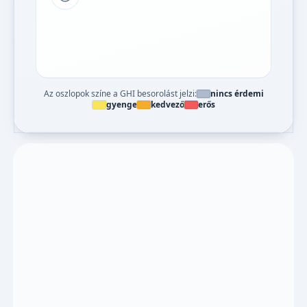
Tipp a grafikon jelmagyarázatához
Az oszlopok színe a GHI besorolást jelzi:
nincs érdemi
gyenge
kedvező
erős