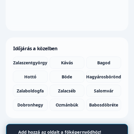
Időjárás a közelben
Zalaszentgyörgy
Kávás
Bagod
Hottó
Böde
Hagyárosbörönd
Zalaboldogfa
Zalacséb
Salomvár
Dobronhegy
Ozmánbük
Babosdöbréte
Add hozzá az oldalt a főképernyődhöz!