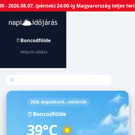
 2026.08.07. (péntek) 24:00-ig Magyarország teljes terü
Boncodfölde
Helyszín váltása
Település keresése
2026. augusztus 6., csütörtök
Boncodfölde
39°C