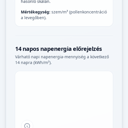
hasonló skálán.
Mértékegység:
szem/m³ (pollenkoncentráció
a levegőben).
14 napos napenergia előrejelzés
Várható napi napenergia-mennyiség a következő
14 napra (kWh/m²).