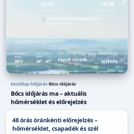
22:51
14:10
HOLDKELTE
HOLDNYUGTA
Holdfázis:
Utolsó negyed
(34%
megvilágított)
Adatok frissítve:
08. 06. 14:40
ÉRZÉKELT
NAPI MIN –
SZÉL
PÁRATARTALOM
LÉGNYOMÁS
HŐM.
MAX
4 km/h
13%
KÉK
39°C
24°
41°
1013 hPa
–
Kezdőlap
/
Időjárás
/
Bőcs időjárás
Bőcs időjárás ma – aktuális
hőmérséklet és előrejelzés
48 órás óránkénti előrejelzés –
hőmérséklet, csapadék és szél