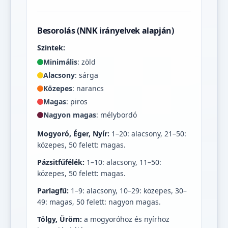
Besorolás (NNK irányelvek alapján)
Szintek:
Minimális
: zöld
Alacsony
: sárga
Közepes
: narancs
Magas
: piros
Nagyon magas
: mélybordó
Mogyoró, Éger, Nyír:
1–20: alacsony, 21–50:
közepes, 50 felett: magas.
Pázsitfűfélék:
1–10: alacsony, 11–50:
közepes, 50 felett: magas.
Parlagfű:
1–9: alacsony, 10–29: közepes, 30–
49: magas, 50 felett: nagyon magas.
Tölgy, Üröm:
a mogyoróhoz és nyírhoz