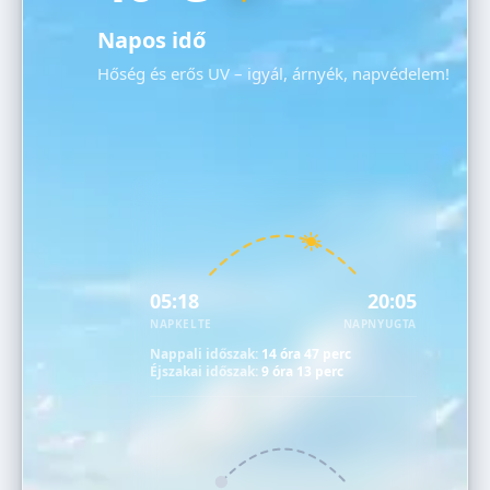
Napos idő
Hőség és erős UV – igyál, árnyék, napvédelem!
05:18
20:05
NAPKELTE
NAPNYUGTA
Nappali időszak:
14 óra 47 perc
Éjszakai időszak:
9 óra 13 perc