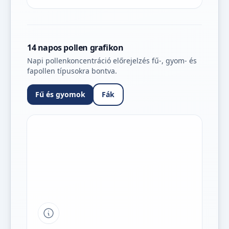
14 napos pollen grafikon
Napi pollenkoncentráció előrejelzés fű-, gyom- és
fapollen típusokra bontva.
Fű és gyomok
Fák
Tipp a grafikon jelmagyarázatához