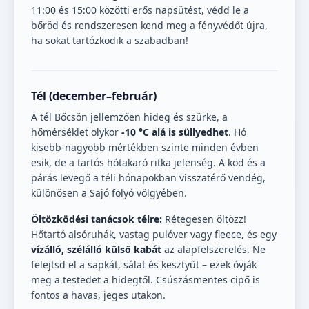
11:00 és 15:00 közötti erős napsütést, védd le a
bőröd és rendszeresen kend meg a fényvédőt újra,
ha sokat tartózkodik a szabadban!
Tél (december–február)
A tél Bőcsön jellemzően hideg és szürke, a
hőmérséklet olykor
-10 °C alá is süllyedhet
. Hó
kisebb-nagyobb mértékben szinte minden évben
esik, de a tartós hótakaró ritka jelenség. A köd és a
párás levegő a téli hónapokban visszatérő vendég,
különösen a Sajó folyó völgyében.
Öltözködési tanácsok télre:
Rétegesen öltözz!
Hőtartó alsóruhák, vastag pulóver vagy fleece, és egy
vízálló, szélálló külső kabát
az alapfelszerelés. Ne
felejtsd el a sapkát, sálat és kesztyűt – ezek óvják
meg a testedet a hidegtől. Csúszásmentes cipő is
fontos a havas, jeges utakon.