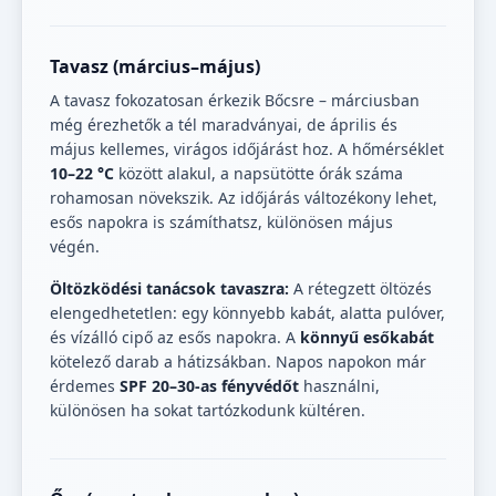
Tavasz (március–május)
A tavasz fokozatosan érkezik Bőcsre – márciusban
még érezhetők a tél maradványai, de április és
május kellemes, virágos időjárást hoz. A hőmérséklet
10–22 °C
között alakul, a napsütötte órák száma
rohamosan növekszik. Az időjárás változékony lehet,
esős napokra is számíthatsz, különösen május
végén.
Öltözködési tanácsok tavaszra:
A rétegzett öltözés
elengedhetetlen: egy könnyebb kabát, alatta pulóver,
és vízálló cipő az esős napokra. A
könnyű esőkabát
kötelező darab a hátizsákban. Napos napokon már
érdemes
SPF 20–30-as fényvédőt
használni,
különösen ha sokat tartózkodunk kültéren.