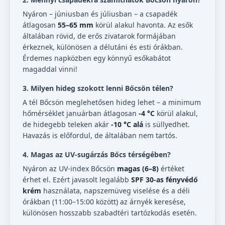
Nyáron – júniusban és júliusban – a csapadék
átlagosan
55–65 mm
körül alakul havonta. Az esők
általában rövid, de erős zivatarok formájában
érkeznek, különösen a délutáni és esti órákban.
Érdemes napközben egy könnyű esőkabátot
magaddal vinni!
3. Milyen hideg szokott lenni Bőcsön télen?
A tél Bőcsön meglehetősen hideg lehet – a minimum
hőmérséklet januárban átlagosan
-4 °C
körül alakul,
de hidegebb teleken akár
-10 °C alá
is süllyedhet.
Havazás is előfordul, de általában nem tartós.
4. Magas az UV-sugárzás Bőcs térségében?
Nyáron az UV-index Bőcsön
magas (6–8)
értéket
érhet el. Ezért javasolt legalább
SPF 30-as fényvédő
krém
használata, napszemüveg viselése és a déli
órákban (11:00–15:00 között) az árnyék keresése,
különösen hosszabb szabadtéri tartózkodás esetén.