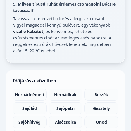
5. Milyen típusú ruhát érdemes csomagolni Bőcsre
tavasszal?
Tavasszal a rétegzett öltözés a legpraktikusabb.
Vigyél magaddal könnyű pulóvert, egy vékonyabb
vízálló kabátot
, és kényelmes, lehetőleg
csúszásmentes cipőt az esetleges esős napokra. A
reggeli és esti órák hűvösek lehetnek, míg délben
akár 15–20 °C is lehet.
Időjárás a közelben
Hernádnémeti
Hernádkak
Berzék
Sajólád
Sajópetri
Gesztely
Sajóhídvég
Alsózsolca
Ónod