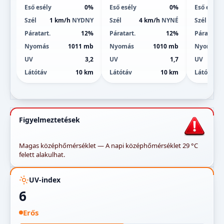
Eső esély
0%
Eső esély
0%
Eső esély
Szél
1 km/h
NYDNY
Szél
4 km/h
NYNÉ
Szél
Páratart.
12%
Páratart.
12%
Páratart.
Nyomás
1011 mb
Nyomás
1010 mb
Nyomás
UV
3,2
UV
1,7
UV
Látótáv
10 km
Látótáv
10 km
Látótáv
Figyelmeztetések
Magas középhőmérséklet — A napi középhőmérséklet 29 °C
felett alakulhat.
UV-index
6
Erős