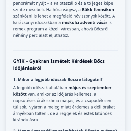
panorámát nyújt – a Palotaszálló és a tó jeges képe
szinte mesebeli. Ha hóra vágysz, a
Bükk-fennsíkon
szánkózni is lehet a megfelelő hóviszonyok között. A
karácsonyi időszakban a
miskolci adventi vásár
is
remek program a közeli városban, ahová Bőcsről
néhány perc alatt eljuthatsz.
GYIK – Gyakran Ismételt Kérdések Bőcs
időjárásáról
1. Mikor a legjobb időszak Bőcsre látogatni?
A legjobb időszak általában
május és szeptember
között
van, amikor az időjárás kellemes, a
napsütéses órák száma magas, és a csapadék sem
túl sok. Nyáron a meleg miatt érdemes a déli órákat
árnyékban tölteni, de a reggelek és esték kitűnőek
kirándulásra.
2. Mennyi csapadékra számíthatok Bőcsön nyáron?