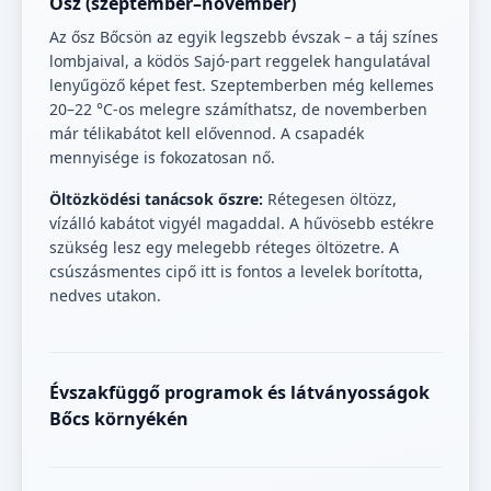
Ősz (szeptember–november)
Az ősz Bőcsön az egyik legszebb évszak – a táj színes
lombjaival, a ködös Sajó-part reggelek hangulatával
lenyűgöző képet fest. Szeptemberben még kellemes
20–22 °C-os melegre számíthatsz, de novemberben
már télikabátot kell elővennod. A csapadék
mennyisége is fokozatosan nő.
Öltözködési tanácsok őszre:
Rétegesen öltözz,
vízálló kabátot vigyél magaddal. A hűvösebb estékre
szükség lesz egy melegebb réteges öltözetre. A
csúszásmentes cipő itt is fontos a levelek borította,
nedves utakon.
Évszakfüggő programok és látványosságok
Bőcs környékén