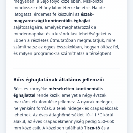
megyében, a Sajó folyó közelében, Miskolctól
mindössze néhány kilométerre keletre. Ha ide
látogatsz, érdemes felkészülni az
észak-
magyarországi kontinentális éghajlat
sajátosságaira, amelyek meghatározzák a
mindennapokat és a kirándulási lehetőségeket is.
Ebben a részletes útmutatóban megmutatjuk, mire
számíthatsz az egyes évszakokban, hogyan öltözz fel,
és milyen programokra számíthatsz a térségben!
Bőcs éghajlatának általános jellemzői
Bőcs és környéke
mérsékelten kontinentális
éghajlattal
rendelkezik, amelyet a négy évszak
markáns elkülönülése jellemez. A nyarak melegek,
helyenként forróak, a telek hidegek és csapadékosak
lehetnek. Az éves átlaghőmérséklet 10–11 °C körül
alakul, az éves csapadékmennyiség pedig 550–650
mm közé esik. A közelben található
Tisza-tó
és a