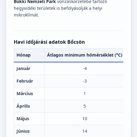
Bükki Nemzeti Park
vonzáskörzetébe tartozó
hegyvidéki területek is befolyásolják a helyi
mikroklímát.
Havi időjárási adatok Bőcsön
Hónap
Átlagos minimum hőmérséklet (°C)
Átl
Január
-4
Február
-3
Március
1
Április
5
Május
10
Június
14