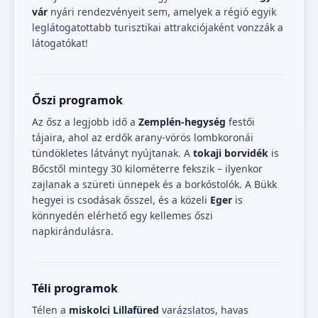
vár
nyári rendezvényeit sem, amelyek a régió egyik
leglátogatottabb turisztikai attrakciójaként vonzzák a
látogatókat!
Őszi programok
Az ősz a legjobb idő a
Zemplén-hegység
festői
tájaira, ahol az erdők arany-vörös lombkoronái
tündökletes látványt nyújtanak. A
tokaji borvidék
is
Bőcstől mintegy 30 kilométerre fekszik – ilyenkor
zajlanak a szüreti ünnepek és a borkóstolók. A Bükk
hegyei is csodásak ősszel, és a közeli
Eger
is
könnyedén elérhető egy kellemes őszi
napkirándulásra.
Téli programok
Télen a
miskolci Lillafüred
varázslatos, havas