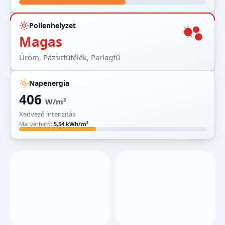
Pollenhelyzet
Magas
Üröm, Pázsitfűfélék, Parlagfű
Napenergia
406
W/m²
Kedvező intenzitás
Mai várható:
5,54 kWh/m²