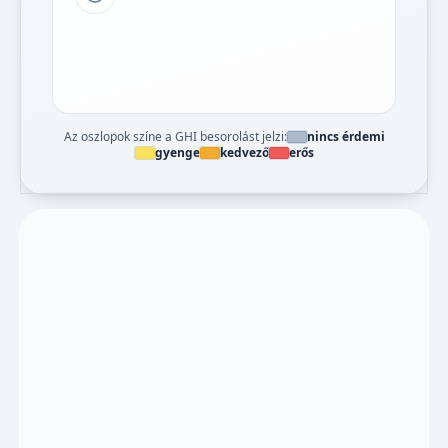
Tipp a grafikon jelmagyarázatához
Az oszlopok színe a GHI besorolást jelzi:
nincs érdemi
gyenge
kedvező
erős