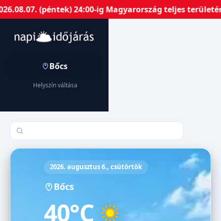
.07. (péntek) 24:00-ig Magyarország teljes területén ha
Bőcs
Helyszín váltása
Település keresése
2026. augusztus 6., csütörtök
Bőcs
40°C