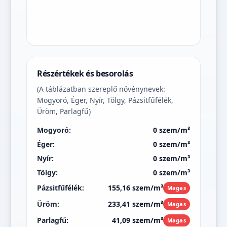
Részértékek és besorolás
(A táblázatban szereplő növénynevek:
Mogyoró, Éger, Nyír, Tölgy, Pázsitfűfélék,
Üröm, Parlagfű)
Mogyoró:
0 szem/m³
Éger:
0 szem/m³
Nyír:
0 szem/m³
Tölgy:
0 szem/m³
Pázsitfűfélék:
155,16 szem/m³
Magas
Üröm:
233,41 szem/m³
Magas
Parlagfű:
41,09 szem/m³
Magas