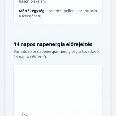
hasonló skálán.
Mértékegység:
szem/m³ (pollenkoncentráció
a levegőben).
14 napos napenergia előrejelzés
Várható napi napenergia-mennyiség a következő
14 napra (kWh/m²).