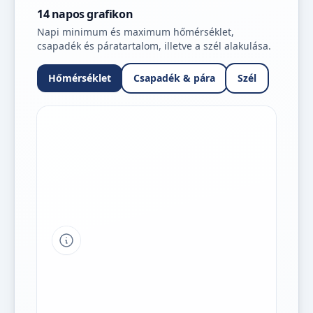
14 napos grafikon
Napi minimum és maximum hőmérséklet,
csapadék és páratartalom, illetve a szél alakulása.
Hőmérséklet
Csapadék & pára
Szél
Tipp a grafikon jelmagyarázatához