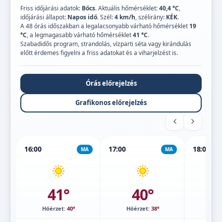
Friss időjárási adatok:
Bőcs
. Aktuális hőmérséklet:
40,4 °C
,
időjárási állapot:
Napos idő
. Szél:
4 km/h
, szélirány:
KÉK
.
A 48 órás időszakban a legalacsonyabb várható hőmérséklet
19
°C
, a legmagasabb várható hőmérséklet
41 °C
.
Szabadidős program, strandolás, vízparti séta vagy kirándulás
előtt érdemes figyelni a friss adatokat és a viharjelzést is.
Órás előrejelzés
Grafikonos előrejelzés
16:00
17:00
18:00
MA
MA
41°
40°
Hőérzet:
40°
Hőérzet:
38°
Hőé