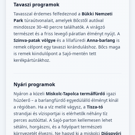
Tavaszi programok
Tavasszal érdemes felfedeznod a
Bükki Nemzeti
Park
túraútvonalait, amelyek Bőcstől autóval
mindössze 30–40 percre találhatók. A virágzó
természet és a friss levegő páratlan élményt nyújt. A
Szinva-patak völgye
és a lillafüredi
Anna-barlang
is
remek célpont egy tavaszi kiránduláshoz. Bőcs maga
is remek kiindulópont a Sajó-mentén tett
kerékpártúrákhoz.
Nyári programok
Nyáron a közeli
Miskolc-Tapolca termálfürdő
igazi
húzóerő – a barlangfürdő egyedülálló élményt kínál
a régióban. Ha a víz mellé vágysz, a
Tisza-tó
strandjai és vízisportjai is elérhetők néhány tíz
perces autóúttal. A Sajó-parton kellemesen lehet
sétálni, horgászni, és a folyópart természeti
környezetét élvezni. Ne hagyd ki a miskolci
Diósgyőri