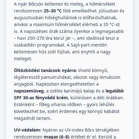
A nyár Bőcsön kellemes és meleg, a hőmérséklet
rendszeresen
25–30 °C
fölé emelkedhet. Júliusban és
augusztusban hőséghullámok is előfordulhatnak,
amikor a maximum hőmérséklet elérheti a 35 °C-ot
is. A napsütéses órák száma ilyenkor a legmagasabb
– havi 250–270 óra körül jár –, ami ideálissá teszi a
szabadtéri programokat. A Sajó-part mentén
kellemesen hűs szél fújhat, ami enyhíti a nagy
meleget.
Öltözködési tanácsok nyárra:
Viseld könnyű,
légáteresztő pamutruhákat, vászon vagy lenvászon
anyagból. Napközben elengedhetetlen a
napszemüveg
, a széles karimájú kalap és a
legalább
SPF 30-as fényvédő krém
, különösen a déli órákban.
Esténként – főleg viharos időben – gyors lehűlés
következhet be, ezért érdemes egy könnyű kabátot
magadnál tartani.
UV-védelem:
Nyáron az UV-index Bőcs térségében
rendszeresen
magas (6–8)
értéket ér el. Kerüld a