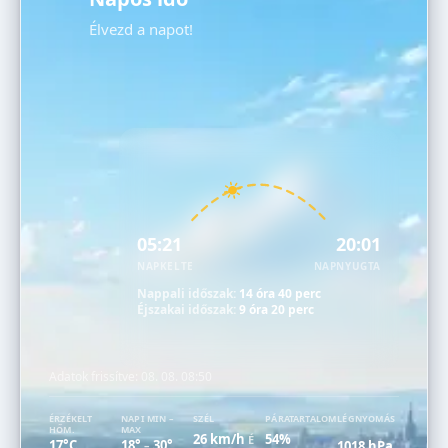
Élvezd a napot!
05:21
20:01
NAPKELTE
NAPNYUGTA
Nappali időszak:
14 óra 40 perc
Éjszakai időszak:
9 óra 20 perc
Adatok frissítve:
08. 08. 08:50
ÉRZÉKELT
NAPI MIN –
SZÉL
PÁRATARTALOM
LÉGNYOMÁS
HŐM.
MAX
26 km/h
54%
É
17°C
18°
30°
1018 hPa
–