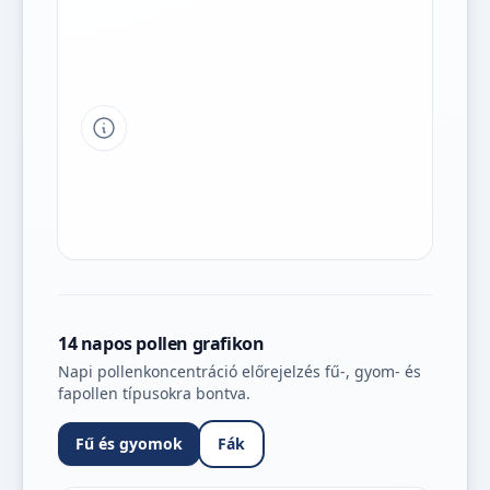
Tipp a grafikon jelmagyarázatához
14 napos pollen grafikon
Napi pollenkoncentráció előrejelzés fű-, gyom- és
fapollen típusokra bontva.
Fű és gyomok
Fák