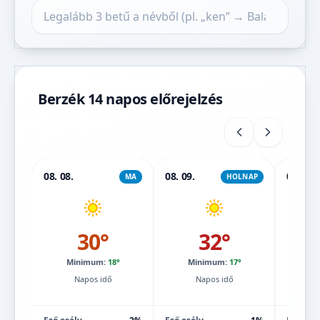
Település keresése
Berzék 14 napos előrejelzés
08. 08.
08. 09.
08. 10.
MA
HOLNAP
30°
32°
Minimum:
18°
Minimum:
17°
Mi
Napos idő
Napos idő