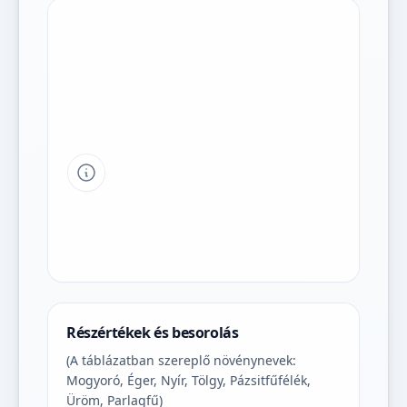
Tipp a grafikon jelmagyarázatához
Részértékek és besorolás
(A táblázatban szereplő növénynevek:
Mogyoró, Éger, Nyír, Tölgy, Pázsitfűfélék,
Üröm, Parlagfű)