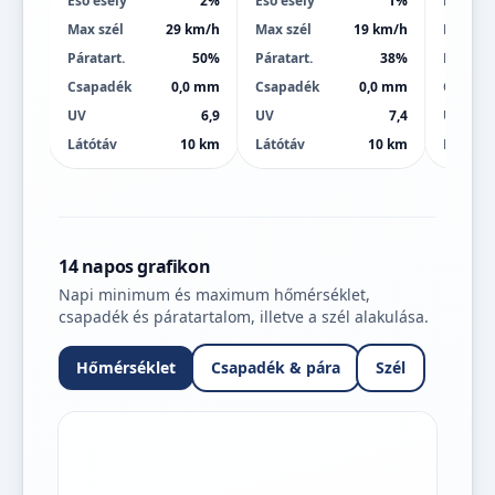
Eső esély
2%
Eső esély
1%
Eső esé
Max szél
29 km/h
Max szél
19 km/h
Max szé
Páratart.
50%
Páratart.
38%
Páratart
Csapadék
0,0 mm
Csapadék
0,0 mm
Csapad
UV
6,9
UV
7,4
UV
Látótáv
10 km
Látótáv
10 km
Látótáv
14 napos grafikon
Napi minimum és maximum hőmérséklet,
csapadék és páratartalom, illetve a szél alakulása.
Hőmérséklet
Csapadék & pára
Szél