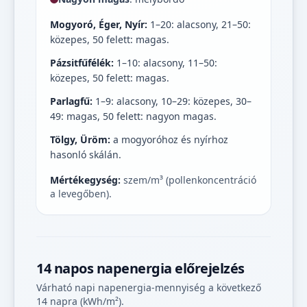
Mogyoró, Éger, Nyír:
1–20: alacsony, 21–50:
közepes, 50 felett: magas.
Pázsitfűfélék:
1–10: alacsony, 11–50:
közepes, 50 felett: magas.
Parlagfű:
1–9: alacsony, 10–29: közepes, 30–
49: magas, 50 felett: nagyon magas.
Tölgy, Üröm:
a mogyoróhoz és nyírhoz
hasonló skálán.
Mértékegység:
szem/m³ (pollenkoncentráció
a levegőben).
14 napos napenergia előrejelzés
Várható napi napenergia-mennyiség a következő
14 napra (kWh/m²).