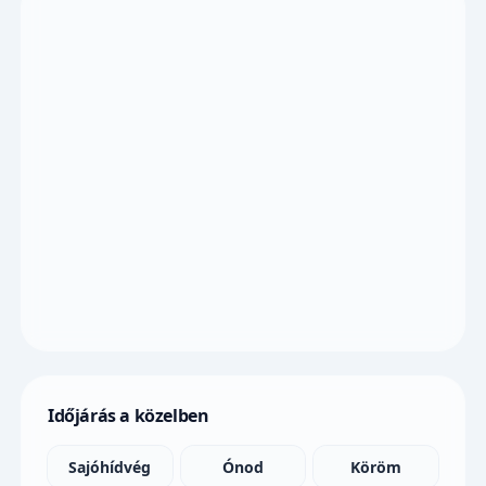
Időjárás a közelben
Sajóhídvég
Ónod
Köröm