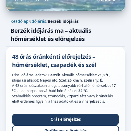
Kezdőlap
/
Időjárás
/
Berzék időjárás
Berzék időjárás ma – aktuális
hőmérséklet és előrejelzés
48 órás óránkénti előrejelzés –
hőmérséklet, csapadék és szél
Friss időjárási adatok:
Berzék
. Aktuális hőmérséklet:
21,8 °C
,
időjárási állapot:
Napos idő
. Szél:
26 km/h
, szélirány:
É
.
A 48 órás időszakban a legalacsonyabb várható hőmérséklet
17
°C
, a legmagasabb várható hőmérséklet
32 °C
.
Szabadidős program, strandolás, vízparti séta vagy kirándulás
előtt érdemes figyelni a friss adatokat és a viharjelzést is.
Órás előrejelzés
Grafikonos előrejelzés