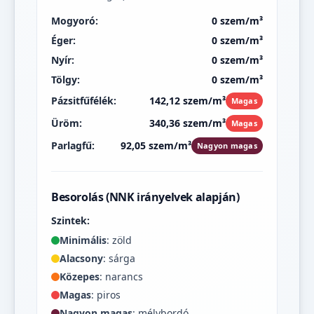
Mogyoró:
0 szem/m³
Éger:
0 szem/m³
Nyír:
0 szem/m³
Tölgy:
0 szem/m³
Pázsitfűfélék:
142,12 szem/m³
Magas
Üröm:
340,36 szem/m³
Magas
Parlagfű:
92,05 szem/m³
Nagyon magas
Besorolás (NNK irányelvek alapján)
Szintek:
Minimális
: zöld
Alacsony
: sárga
Közepes
: narancs
Magas
: piros
Nagyon magas
: mélybordó