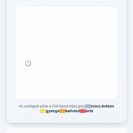
Tipp a grafikon jelmagyarázatához
Az oszlopok színe a GHI besorolást jelzi:
nincs érdemi
gyenge
kedvező
erős