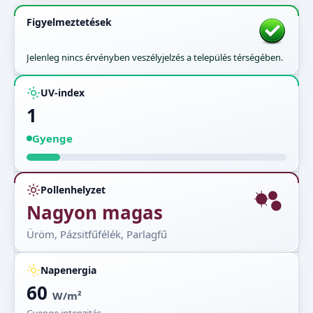
Figyelmeztetések
Jelenleg nincs érvényben veszélyjelzés a település térségében.
UV-index
1
Gyenge
Pollenhelyzet
Nagyon magas
Üröm, Pázsitfűfélék, Parlagfű
Napenergia
60
W/m²