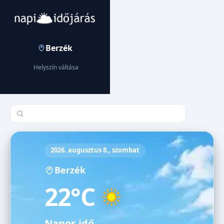
Berzék
Helyszín váltása
Település keresése
2026. augusztus 8., szombat
Berzék
22°C
Napos idő