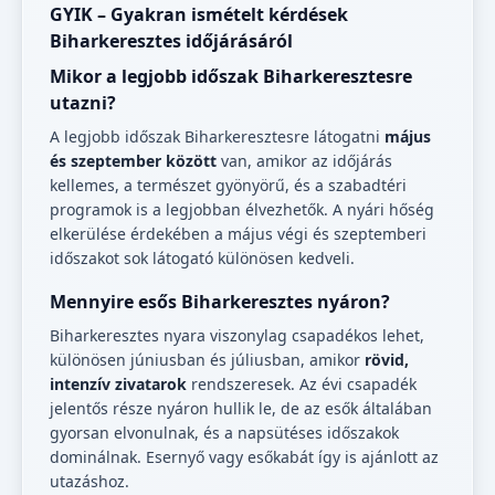
GYIK – Gyakran ismételt kérdések
Biharkeresztes időjárásáról
Mikor a legjobb időszak Biharkeresztesre
utazni?
A legjobb időszak Biharkeresztesre látogatni
május
és szeptember között
van, amikor az időjárás
kellemes, a természet gyönyörű, és a szabadtéri
programok is a legjobban élvezhetők. A nyári hőség
elkerülése érdekében a május végi és szeptemberi
időszakot sok látogató különösen kedveli.
Mennyire esős Biharkeresztes nyáron?
Biharkeresztes nyara viszonylag csapadékos lehet,
különösen júniusban és júliusban, amikor
rövid,
intenzív zivatarok
rendszeresek. Az évi csapadék
jelentős része nyáron hullik le, de az esők általában
gyorsan elvonulnak, és a napsütéses időszakok
dominálnak. Esernyő vagy esőkabát így is ajánlott az
utazáshoz.