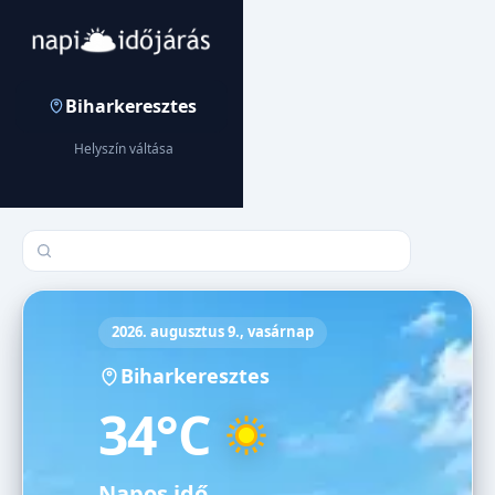
Biharkeresztes
Helyszín váltása
Település keresése
2026. augusztus 9., vasárnap
Biharkeresztes
34°C
Napos idő