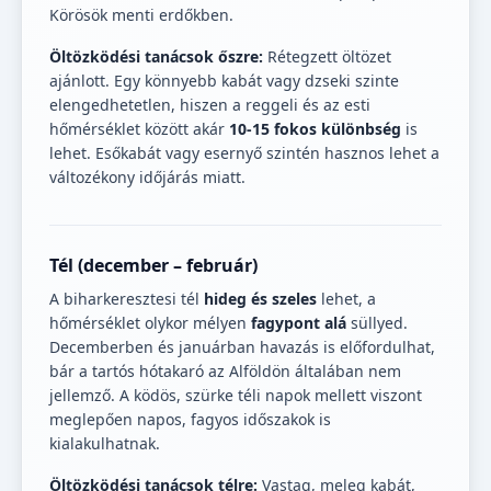
Körösök menti erdőkben.
Öltözködési tanácsok őszre:
Rétegzett öltözet
ajánlott. Egy könnyebb kabát vagy dzseki szinte
elengedhetetlen, hiszen a reggeli és az esti
hőmérséklet között akár
10-15 fokos különbség
is
lehet. Esőkabát vagy esernyő szintén hasznos lehet a
változékony időjárás miatt.
Tél (december – február)
A biharkeresztesi tél
hideg és szeles
lehet, a
hőmérséklet olykor mélyen
fagypont alá
süllyed.
Decemberben és januárban havazás is előfordulhat,
bár a tartós hótakaró az Alföldön általában nem
jellemző. A ködös, szürke téli napok mellett viszont
meglepően napos, fagyos időszakok is
kialakulhatnak.
Öltözködési tanácsok télre:
Vastag, meleg kabát,