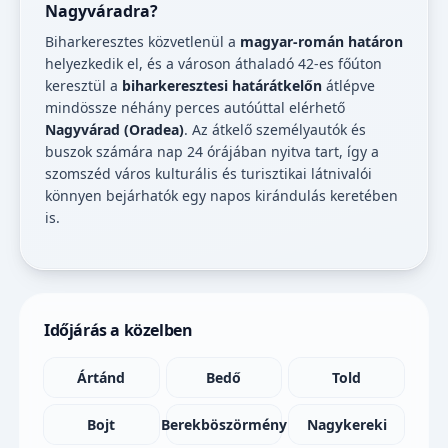
Nagyváradra?
Biharkeresztes közvetlenül a
magyar-román határon
helyezkedik el, és a városon áthaladó 42-es főúton
keresztül a
biharkeresztesi határátkelőn
átlépve
mindössze néhány perces autóúttal elérhető
Nagyvárad (Oradea)
. Az átkelő személyautók és
buszok számára nap 24 órájában nyitva tart, így a
szomszéd város kulturális és turisztikai látnivalói
könnyen bejárhatók egy napos kirándulás keretében
is.
Időjárás a közelben
Ártánd
Bedő
Told
Bojt
Berekböszörmény
Nagykereki