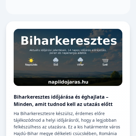
Biharkeresztes időjárása és éghajlata –
Minden, amit tudnod kell az utazás előtt
Ha Biharkeresztesre készülsz, érdemes előre
tájékozódnod a helyi időjárásról, hogy a legjobban
felkészülhess az utazásra. Ez a kis határmente város
Hajdú-Bihar megye délkeleti csücskében, Románia