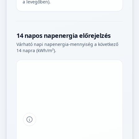
a levegőben).
14 napos napenergia előrejelzés
Várható napi napenergia-mennyiség a következő
14 napra (kWh/m²).
Tipp a grafikon jelmagyarázatához