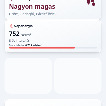
Nagyon magas
Üröm, Parlagfű, Pázsitfűfélék
Napenergia
752
W/m²
Erős intenzitás
Mai várható:
6,78 kWh/m²