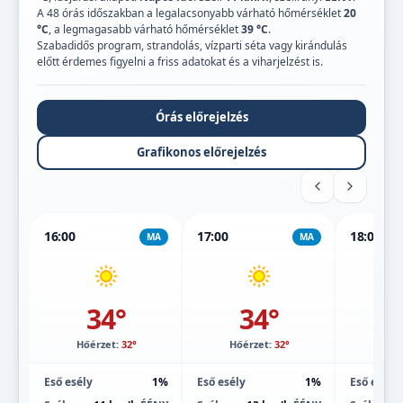
A 48 órás időszakban a legalacsonyabb várható hőmérséklet
20
°C
, a legmagasabb várható hőmérséklet
39 °C
.
Szabadidős program, strandolás, vízparti séta vagy kirándulás
előtt érdemes figyelni a friss adatokat és a viharjelzést is.
Órás előrejelzés
Grafikonos előrejelzés
16:00
17:00
18:00
MA
MA
34°
34°
Hőérzet:
32°
Hőérzet:
32°
Hőé
Eső esély
1%
Eső esély
1%
Eső esély