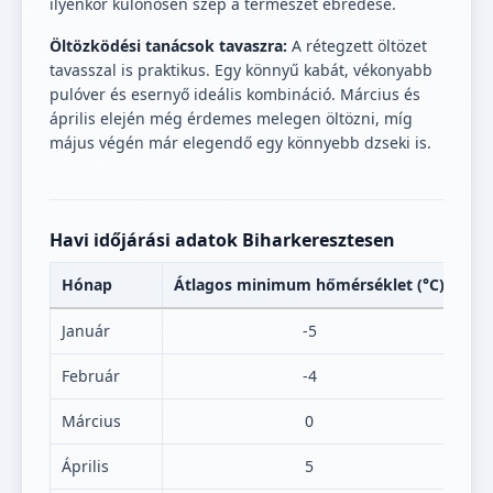
ilyenkor különösen szép a természet ébredése.
Öltözködési tanácsok tavaszra:
A rétegzett öltözet
tavasszal is praktikus. Egy könnyű kabát, vékonyabb
pulóver és esernyő ideális kombináció. Március és
április elején még érdemes melegen öltözni, míg
május végén már elegendő egy könnyebb dzseki is.
Havi időjárási adatok Biharkeresztesen
Hónap
Átlagos minimum hőmérséklet (°C)
Át
Január
-5
Február
-4
Március
0
Április
5