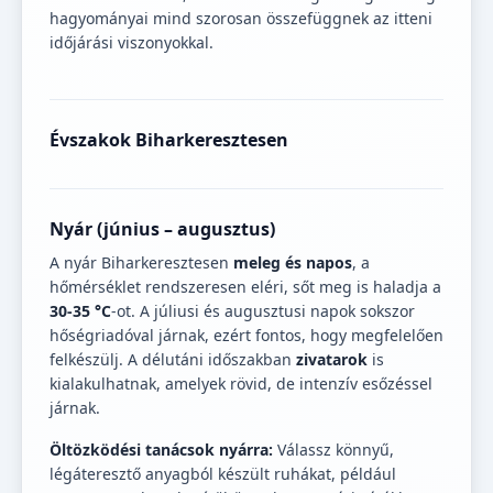
hagyományai mind szorosan összefüggnek az itteni
időjárási viszonyokkal.
Évszakok Biharkeresztesen
Nyár (június – augusztus)
A nyár Biharkeresztesen
meleg és napos
, a
hőmérséklet rendszeresen eléri, sőt meg is haladja a
30-35 °C
-ot. A júliusi és augusztusi napok sokszor
hőségriadóval járnak, ezért fontos, hogy megfelelően
felkészülj. A délutáni időszakban
zivatarok
is
kialakulhatnak, amelyek rövid, de intenzív esőzéssel
járnak.
Öltözködési tanácsok nyárra:
Válassz könnyű,
légáteresztő anyagból készült ruhákat, például