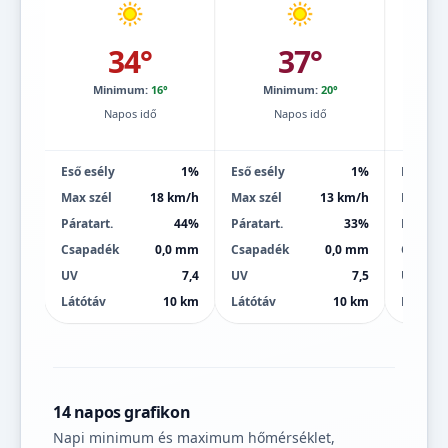
34°
37°
Minimum:
16°
Minimum:
20°
Mi
Napos idő
Napos idő
Eső esély
1%
Eső esély
1%
Eső esé
Max szél
18 km/h
Max szél
13 km/h
Max szé
Páratart.
44%
Páratart.
33%
Páratart
Csapadék
0,0 mm
Csapadék
0,0 mm
Csapad
UV
7,4
UV
7,5
UV
Látótáv
10 km
Látótáv
10 km
Látótáv
14 napos grafikon
Napi minimum és maximum hőmérséklet,