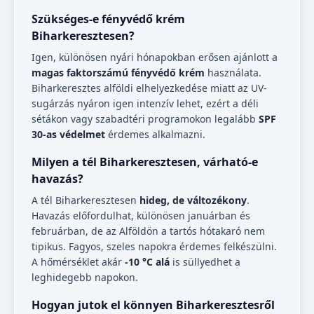
Szükséges-e fényvédő krém
Biharkeresztesen?
Igen, különösen nyári hónapokban erősen ajánlott a
magas faktorszámú fényvédő krém
használata.
Biharkeresztes alföldi elhelyezkedése miatt az UV-
sugárzás nyáron igen intenzív lehet, ezért a déli
sétákon vagy szabadtéri programokon legalább
SPF
30-as védelmet
érdemes alkalmazni.
Milyen a tél Biharkeresztesen, várható-e
havazás?
A tél Biharkeresztesen
hideg, de változékony
.
Havazás előfordulhat, különösen januárban és
februárban, de az Alföldön a tartós hótakaró nem
tipikus. Fagyos, szeles napokra érdemes felkészülni.
A hőmérséklet akár
-10 °C alá
is süllyedhet a
leghidegebb napokon.
Hogyan jutok el könnyen Biharkeresztesről