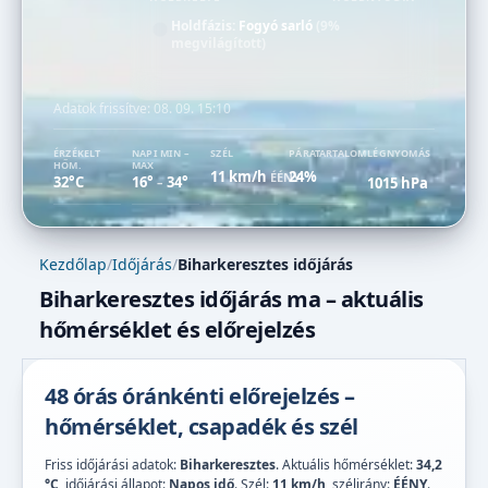
Holdfázis:
Fogyó sarló
(9%
megvilágított)
Adatok frissítve:
08. 09. 15:10
ÉRZÉKELT
NAPI MIN –
SZÉL
PÁRATARTALOM
LÉGNYOMÁS
HŐM.
MAX
11 km/h
24%
ÉÉNY
32°C
16°
34°
1015 hPa
–
Kezdőlap
/
Időjárás
/
Biharkeresztes időjárás
Biharkeresztes időjárás ma – aktuális
hőmérséklet és előrejelzés
48 órás óránkénti előrejelzés –
hőmérséklet, csapadék és szél
Friss időjárási adatok:
Biharkeresztes
. Aktuális hőmérséklet:
34,2
°C
, időjárási állapot:
Napos idő
. Szél:
11 km/h
, szélirány:
ÉÉNY
.