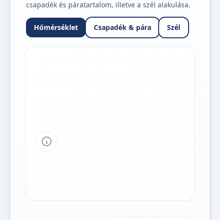
csapadék és páratartalom, illetve a szél alakulása.
Hőmérséklet
Csapadék & pára
Szél
Tipp a grafikon jelmagyarázatához