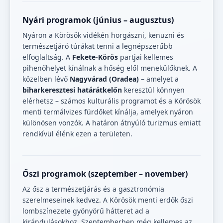
Nyári programok (június – augusztus)
Nyáron a Körösök vidékén horgászni, kenuzni és
természetjáró túrákat tenni a legnépszerűbb
elfoglaltság. A
Fekete-Körös
partjai kellemes
pihenőhelyet kínálnak a hőség elől menekülőknek. A
közelben lévő
Nagyvárad (Oradea)
– amelyet a
biharkeresztesi határátkelőn
keresztül könnyen
elérhetsz – számos kulturális programot és a Körösök
menti termálvizes fürdőket kínálja, amelyek nyáron
különösen vonzók. A határon átnyúló turizmus emiatt
rendkívül élénk ezen a területen.
Őszi programok (szeptember – november)
Az ősz a természetjárás és a gasztronómia
szerelmeseinek kedvez. A Körösök menti erdők őszi
lombszínezete gyönyörű hátteret ad a
kirándulásokhoz. Szeptemberben még kellemes az