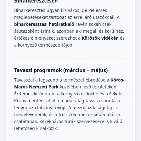
Biharkeresztesen
Biharkeresztes ugyan kis város, de kellemes
meglepetéseket tartogat az erre járó utazóknak. A
biharkeresztesi határátkelő
révén sokan csak
átutazóként érintik, azonban aki megáll és körülnéz,
értékes élményeket szerezhet a
Körösök vidékén
és
a környező természeti tájon.
Tavaszi programok (március – május)
Tavasszal a legszebb a természet ébredése a
Körös-
Maros Nemzeti Park
közelében lévő területeken.
Érdemes kirándulni a környező erdőkbe és a Fekete-
Körös mentén, ahol a madárvilág tavaszi vonulása
lenyűgöző látványt nyújt. A mezőgazdasági táj is
megelevenedik, és a friss zöld mezők sétálgatásra
csábítanak. Kerékpáros túrák szervezésére is kiváló
lehetőség kínálkozik.