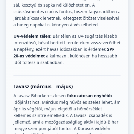
sál, kesztyű és sapka nélkülözhetetlen. A
csúszásmentes cipő is fontos, hiszen fagyos időben a
járdák síkosak lehetnek. Rétegzett öltözet viselésével
a hideg napokat is könnyen átvészelheted.
UV-védelem télen:
Bár télen az UV-sugárzás kisebb
intenzitású, hóval borított területeken visszaverődhet
a napfény, ezért havas időszakban is érdemes
SPF
20-as védelmet
alkalmazni, különösen ha hosszabb
időt töltesz a szabadban.
Tavasz (március – május)
A tavasz Biharkeresztesen
fokozatosan enyhébb
időjárást hoz. Március még hűvös és szeles lehet, ám
április végétől, május elejétől a hőmérséklet
kellemes szintre emelkedik. A tavaszi csapadék is
jellemző, ami a mezőgazdaságilag aktív Hajdú-Bihar
megye szempontjából fontos. A Körösök vidékén