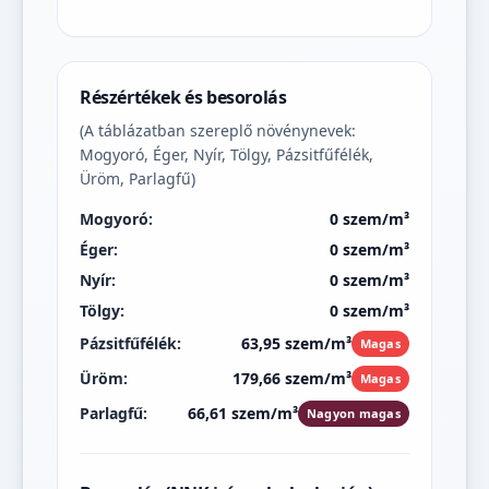
Részértékek és besorolás
(A táblázatban szereplő növénynevek:
Mogyoró, Éger, Nyír, Tölgy, Pázsitfűfélék,
Üröm, Parlagfű)
Mogyoró:
0 szem/m³
Éger:
0 szem/m³
Nyír:
0 szem/m³
Tölgy:
0 szem/m³
Pázsitfűfélék:
63,95 szem/m³
Magas
Üröm:
179,66 szem/m³
Magas
Parlagfű:
66,61 szem/m³
Nagyon magas