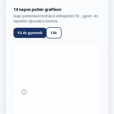
14 napos pollen grafikon
Napi pollenkoncentráció előrejelzés fű-, gyom- és
fapollen típusokra bontva.
Fű és gyomok
Fák
Tipp a grafikon jelmagyarázatához