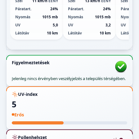
Szél
11 km/h
ÉÉNY
Szél
13 km/h
ÉÉNY
Szél
Páratart.
24%
Páratart.
24%
Páratart.
Nyomás
1015 mb
Nyomás
1015 mb
Nyomás
UV
5,0
UV
3,2
UV
Látótáv
10 km
Látótáv
10 km
Látótáv
Figyelmeztetések
Jelenleg nincs érvényben veszélyjelzés a település térségében.
UV-index
5
Erős
Pollenhelyzet