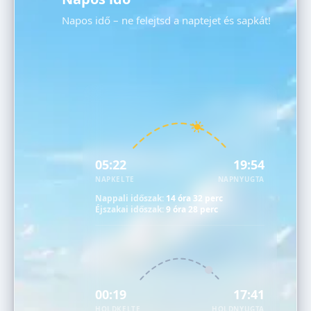
Napos idő – ne felejtsd a naptejet és sapkát!
05:22
19:54
NAPKELTE
NAPNYUGTA
Nappali időszak:
14 óra 32 perc
Éjszakai időszak:
9 óra 28 perc
00:19
17:41
HOLDKELTE
HOLDNYUGTA