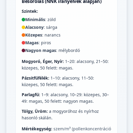
Besorolás (NNK irányelvek alapján)
Szintek:
Minimális
: zöld
Alacsony
: sárga
Közepes
: narancs
Magas
: piros
Nagyon magas
: mélybordó
Mogyoró, Éger, Nyír:
1–20: alacsony, 21–50:
közepes, 50 felett: magas.
Pázsitfűfélék:
1–10: alacsony, 11–50:
közepes, 50 felett: magas.
Parlagfű:
1–9: alacsony, 10–29: közepes, 30–
49: magas, 50 felett: nagyon magas.
Tölgy, Üröm:
a mogyoróhoz és nyírhoz
hasonló skálán.
Mértékegység:
szem/m³ (pollenkoncentráció