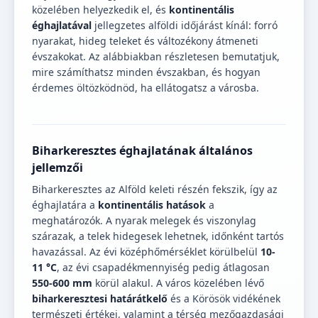
közelében helyezkedik el, és
kontinentális
éghajlatával
jellegzetes alföldi időjárást kínál: forró
nyarakat, hideg teleket és változékony átmeneti
évszakokat. Az alábbiakban részletesen bemutatjuk,
mire számíthatsz minden évszakban, és hogyan
érdemes öltözködnöd, ha ellátogatsz a városba.
Biharkeresztes éghajlatának általános
jellemzői
Biharkeresztes az Alföld keleti részén fekszik, így az
éghajlatára a
kontinentális hatások
a
meghatározók. A nyarak melegek és viszonylag
szárazak, a telek hidegesek lehetnek, időnként tartós
havazással. Az évi középhőmérséklet körülbelül
10-
11 °C
, az évi csapadékmennyiség pedig átlagosan
550-600 mm
körül alakul. A város közelében lévő
biharkeresztesi határátkelő
és a Körösök vidékének
természeti értékei, valamint a térség mezőgazdasági