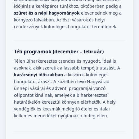
időjárás a kerékpáros túrákhoz, októberben pedig a
szüret és a népi hagyományok
elevenednek meg a
környező falvakban. Az őszi vásárok és helyi
rendezvények különleges hangulatot teremtenek.
Téli programok (december – február)
Télen Biharkeresztes csendes és nyugodt, ideális
azoknak, akik szeretik a lassabb tempójú utazást. A
karácsonyi időszakban
a kisváros különleges
hangulatot áraszt. A közelben lévő Nagyvárad
ünnepi vásárai és adventi programjai vonzó
célpontot kínálnak, amelyek a biharkeresztesi
határátkelőn keresztül könnyen elérhetők. A helyi
vendéglők és kocsmák melegítő ételei és italai
kellemes menedéket nyújtanak a hideg ellen.