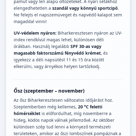
pamut vagy len alapú öltözeteket. A nyári sétákhoz
elengedhetetlen a
szandál vagy könnyű sportcipő
.
Ne felejts el napszemüveget és napvédő kalapot sem
magaddal vinni!
UV-védelem nyáron:
Biharkeresztesen nyáron az UV-
index rendkívül magas lehet, különösen déli
órákban. Használj legalább
SPF 30-as vagy
magasabb faktorszámú fényvédő krémet
, és
igyekezz a déli napsütést 11 és 15 óra között
elkerülni, vagy árnyékos helyen tartózkodj.
Ősz (szeptember – november)
Az ősz Biharkeresztesen változatos időjárást hoz.
Szeptemberben még kellemes,
20 °C feletti
hőmérséklet
is előfordulhat, míg novemberre a
hideg, ködös napok válnak jellemzővé. Az október
különösen szép tud lenni a környező természeti
területeken, amikor az őszi lombszínek pompáznak a