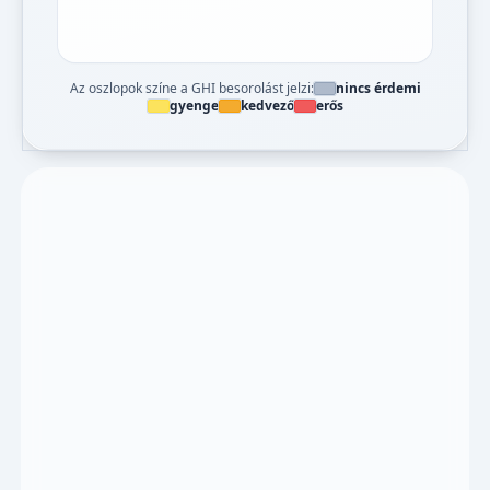
Az oszlopok színe a GHI besorolást jelzi:
nincs érdemi
gyenge
kedvező
erős