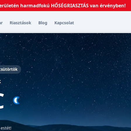
tén harmadfokú HŐSÉGRIASZTÁS van érvényben!
2026.0
ar
Riasztások
Blog
Kapcsolat
 csütörtök
k
C
estét!