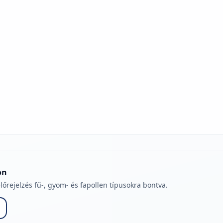
jelmagyarázatához
on
lőrejelzés fű-, gyom- és fapollen típusokra bontva.