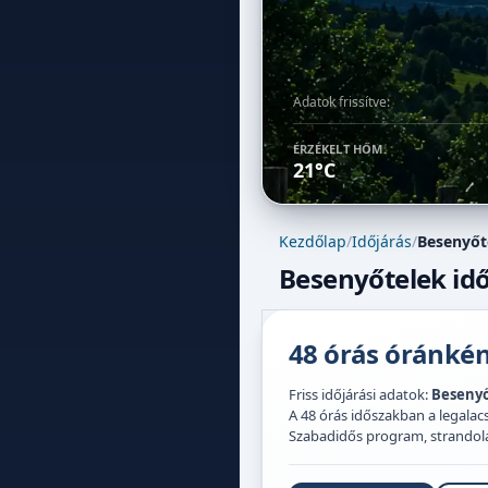
Adatok frissítve:
ÉRZÉKELT HŐM.
21°C
Kezdőlap
/
Időjárás
/
Besenyőt
Besenyőtelek idő
48 órás óránként
Friss időjárási adatok:
Besenyő
A 48 órás időszakban a legal
Szabadidős program, strandolás,