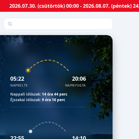
7.30. (csütörtök) 00:00 - 2026.08.07. (péntek) 24:00-ig
Település keresése
05:22
20:06
NAPKELTE
NAPNYUGTA
Nappali időszak:
14 óra 44 perc
Éjszakai időszak:
9 óra 16 perc
22:55
14:10