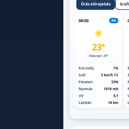
Órás előrejelzés
Graf
06:00
MA
23°
Hőérzet:
21°
Eső esély
1%
Szél
5 km/h
ÉK
Páratart.
33%
Nyomás
1016 mb
UV
0,1
Látótáv
10 km