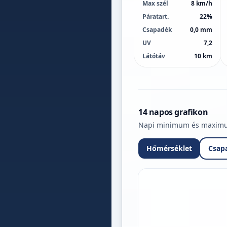
Max szél
8 km/h
Páratart.
22%
Csapadék
0,0 mm
UV
7,2
Látótáv
10 km
14 napos grafikon
Napi minimum és maximum 
Hőmérséklet
Csap