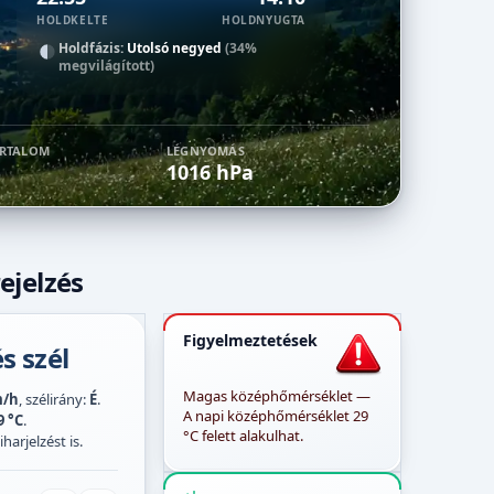
HOLDKELTE
HOLDNYUGTA
Holdfázis:
Utolsó negyed
(34%
megvilágított)
ARTALOM
LÉGNYOMÁS
1016 hPa
ejelzés
Figyelmeztetések
s szél
Magas középhőmérséklet —
m/h
, szélirány:
É
.
A napi középhőmérséklet 29
9 °C
.
°C felett alakulhat.
harjelzést is.