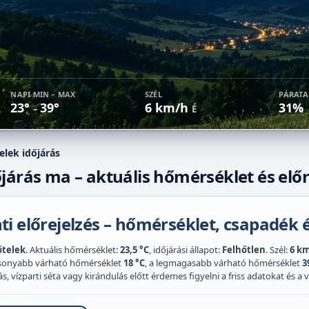
NAPI MIN – MAX
SZÉL
PÁRAT
23°
39°
6 km/h
31%
–
É
elek időjárás
járás ma – aktuális hőmérséklet és előr
i előrejelzés – hőmérséklet, csapadék é
telek
. Aktuális hőmérséklet:
23,5 °C
, időjárási állapot:
Felhőtlen
. Szél:
6 k
acsonyabb várható hőmérséklet
18 °C
, a legmagasabb várható hőmérséklet
3
 vízparti séta vagy kirándulás előtt érdemes figyelni a friss adatokat és a vi