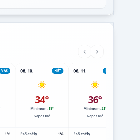
08. 10.
08. 11.
08. 12.
VAS
HÉT
KEDD
34°
36°
°
Minimum:
18°
Minimum:
21°
M
Napos idő
Napos idő
1%
Eső esély
1%
Eső esély
1%
Eső esé