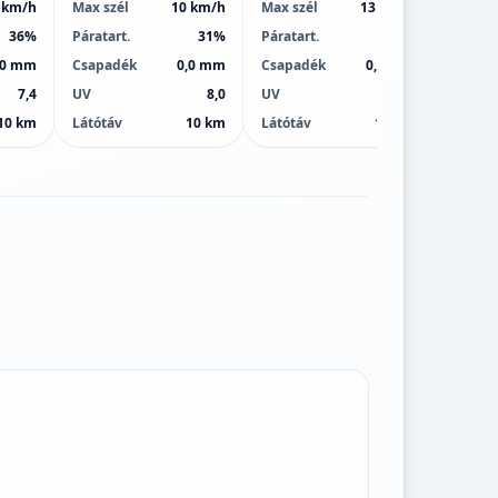
 km/h
Max szél
10 km/h
Max szél
13 km/h
Max sz
36%
Páratart.
31%
Páratart.
27%
Páratar
,0 mm
Csapadék
0,0 mm
Csapadék
0,0 mm
Csapa
7,4
UV
8,0
UV
9,0
UV
10 km
Látótáv
10 km
Látótáv
10 km
Látótá