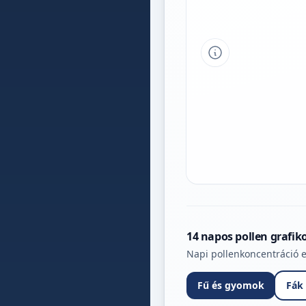
Tipp a grafikon 
14 napos pollen grafik
Napi pollenkoncentráció e
Fű és gyomok
Fák