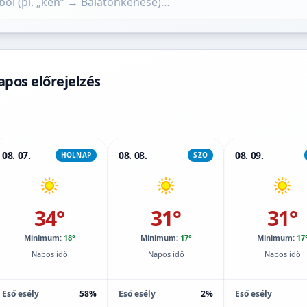
apos előrejelzés
08. 07.
08. 08.
08. 09.
HOLNAP
SZO
34°
31°
31°
Minimum:
18°
Minimum:
17°
Minimum:
17
Napos idő
Napos idő
Napos idő
Eső esély
58%
Eső esély
2%
Eső esély