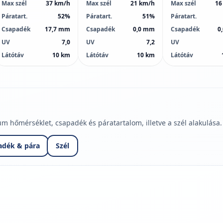
Max szél
37 km/h
Max szél
21 km/h
Max szél
16
Páratart.
52%
Páratart.
51%
Páratart.
Csapadék
17,7 mm
Csapadék
0,0 mm
Csapadék
0
UV
7,0
UV
7,2
UV
Látótáv
10 km
Látótáv
10 km
Látótáv
hőmérséklet, csapadék és páratartalom, illetve a szél alakulása.
adék & pára
Szél