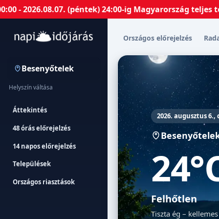
026.08.07. (péntek) 24:00-ig Magyarország teljes terüle
Országos előrejelzés
Rad
Besenyőtelek
Helyszín váltása
Áttekintés
2026. augusztus 6.,
48 órás előrejelzés
Besenyőtele
14 napos előrejelzés
24°
Települések
Országos riasztások
Felhőtlen
Tiszta ég – kellemes 