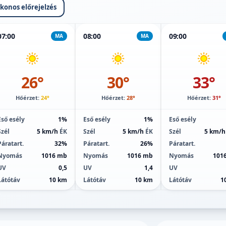
ikonos előrejelzés
07:00
08:00
09:00
MA
MA
26°
30°
33°
Hőérzet:
24°
Hőérzet:
28°
Hőérzet:
31°
Eső esély
1%
Eső esély
1%
Eső esély
Szél
5 km/h
ÉK
Szél
5 km/h
ÉK
Szél
5 km/
Páratart.
32%
Páratart.
26%
Páratart.
Nyomás
1016 mb
Nyomás
1016 mb
Nyomás
101
UV
0,5
UV
1,4
UV
Látótáv
10 km
Látótáv
10 km
Látótáv
1