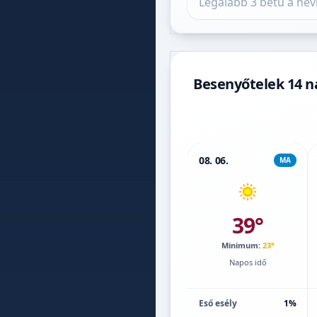
Besenyőtelek 14 n
08. 06.
MA
39°
Minimum:
23°
Napos idő
Eső esély
1%