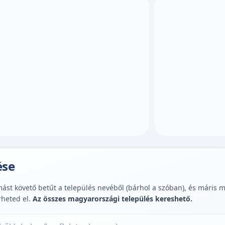
ése
st követő betűt a település nevéből (bárhol a szóban), és máris muta
rheted el.
Az összes magyarországi település kereshető.