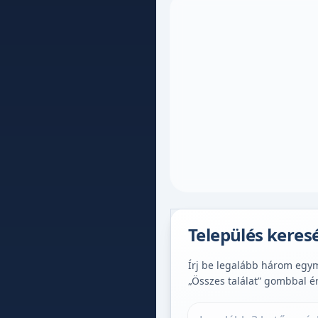
Település keres
Írj be legalább három egymá
„Összes találat” gombbal é
Település keresése