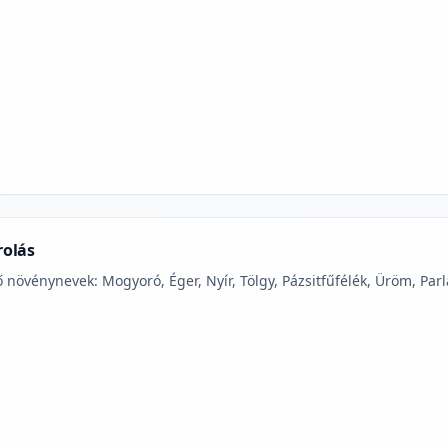
jelmagyarázatához
rolás
 növénynevek: Mogyoró, Éger, Nyír, Tölgy, Pázsitfűfélék, Üröm, Parl