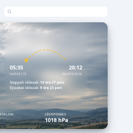
Település keresése
05:35
20:12
NAPKELTE
NAPNYUGTA
Nappali időszak:
14 óra 37 perc
Éjszakai időszak:
9 óra 23 perc
ARTALOM
LÉGNYOMÁS
1018 hPa