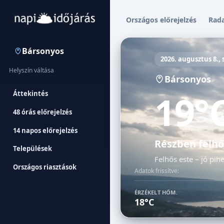
Országos előrejelzés
Rad
Bársonyos
2026. augusztus 8.,
Helyszín váltása
Bársonyos
19°
Áttekintés
48 órás előrejelzés
14 napos előrejelzés
Részben felhő
Települések
Felhős este – jó pih
Országos riasztások
Adatok frissítve:
ÉRZÉKELT HŐM.
18°C