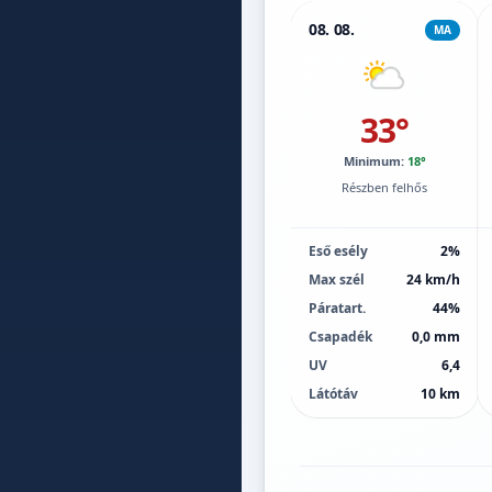
08. 08.
MA
33°
Minimum:
18°
Részben felhős
Eső esély
2%
Max szél
24 km/h
Páratart.
44%
Csapadék
0,0 mm
UV
6,4
Látótáv
10 km