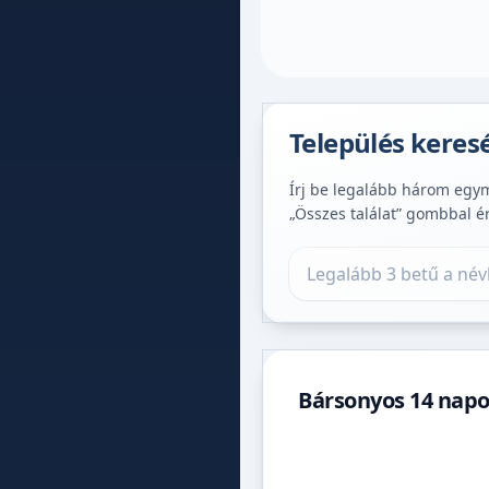
Település keres
Írj be legalább három egymá
„Összes találat” gombbal é
Település keresése
Bársonyos 14 napos