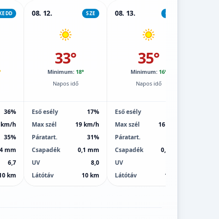
08. 12.
08. 13.
08. 14.
KEDD
SZE
CSÜT
33°
35°
°
Minimum:
18°
Minimum:
16°
M
Napos idő
Napos idő
36%
Eső esély
17%
Eső esély
1%
Eső esé
 km/h
Max szél
19 km/h
Max szél
16 km/h
Max sz
35%
Páratart.
31%
Páratart.
24%
Páratar
,4 mm
Csapadék
0,1 mm
Csapadék
0,0 mm
Csapa
6,7
UV
8,0
UV
8,0
UV
10 km
Látótáv
10 km
Látótáv
10 km
Látótá