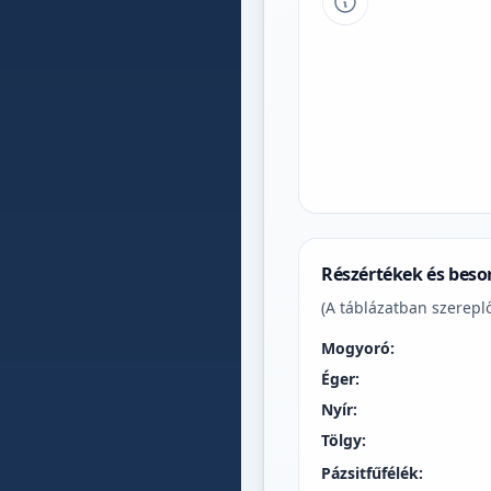
Tipp a grafikon 
Részértékek és beso
(A táblázatban szereplő
Mogyoró:
Éger:
Nyír:
Tölgy:
Pázsitfűfélék: