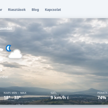
ar
Riasztások
Blog
Kapcsolat
 szombat
C
s
enést!
NAPI MIN – MAX
SZÉL
PÁRAT
18°
33°
9 km/h
74%
–
É