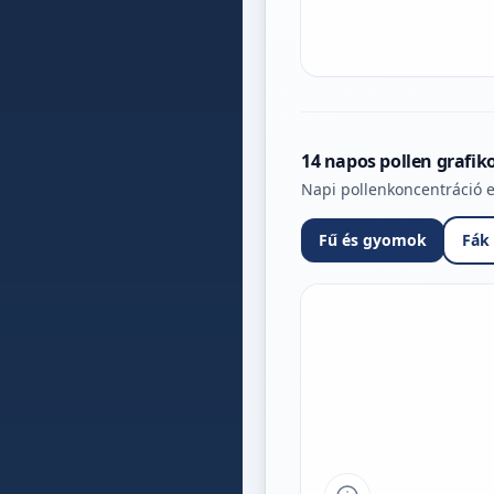
14 napos pollen grafik
Napi pollenkoncentráció e
Fű és gyomok
Fák