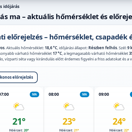
s időjárás
ás ma – aktuális hőmérséklet és előreje
i előrejelzés – hőmérséklet, csapadék é
yos
. Aktuális hőmérséklet:
18,6 °C
, időjárási állapot:
Részben felhős
. Szél:
9 
acsonyabb várható hőmérséklet
17 °C
, a legmagasabb várható hőmérséklet
3
 vízparti séta vagy kirándulás előtt érdemes figyelni a friss adatokat és a vi
ikonos előrejelzés
07:00
08:00
09:00
MA
MA
21°
23°
24°
Hőérzet:
20°
Hőérzet:
21°
Hőérzet:
22°