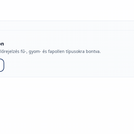
on
lőrejelzés fű-, gyom- és fapollen típusokra bontva.