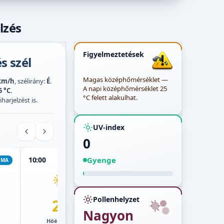
lzés
Figyelmeztetések
s szél
Magas középhőmérséklet —
km/h
, szélirány:
É
.
A napi középhőmérséklet 25
5 °C
.
°C felett alakulhat.
harjelzést is.
UV-index
0
Gyenge
10:00
11:00
12:00
MA
MA
MA
Pollenhelyzet
24°
26°
Nagyon
Hőérzet:
23°
Hőérzet:
25°
Hő