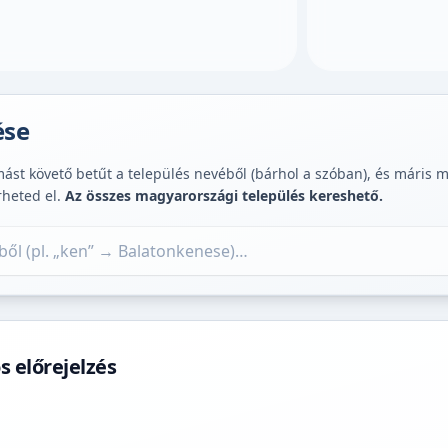
ése
st követő betűt a település nevéből (bárhol a szóban), és máris muta
rheted el.
Az összes magyarországi település kereshető.
 előrejelzés