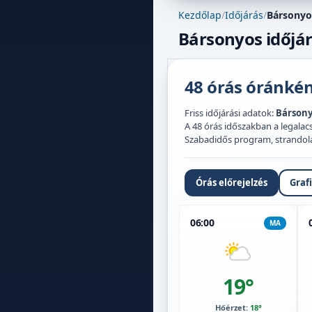
Kezdőlap
/
Időjárás
/
Bársonyo
Bársonyos időjár
48 órás óránként
Friss időjárási adatok:
Bárson
A 48 órás időszakban a legal
Szabadidős program, strandolás,
Órás előrejelzés
Graf
06:00
MA
19°
Hőérzet:
18°