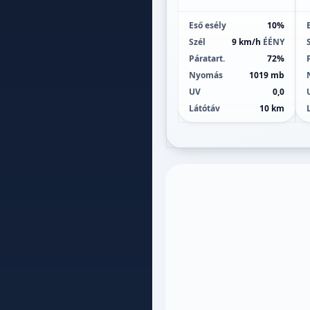
Eső esély
10%
Szél
9 km/h
ÉÉNY
Páratart.
72%
Nyomás
1019 mb
UV
0,0
Látótáv
10 km