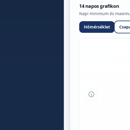
14 napos grafikon
Napi minimum és maximum 
Hőmérséklet
Csap
Tipp a grafikon 