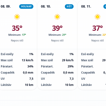
08. 09.
08. 10.
08. 11.
HOLNAP
HÉT
35°
39°
37°
Minimum:
17°
Minimum:
21°
Minimum:
22
Napos idő
Napos idő
Napos idő
Eső esély
1%
Eső esély
1%
Eső esély
Max szél
13 km/h
Max szél
29 km/h
Max szél
29
Páratart.
34%
Páratart.
29%
Páratart.
Csapadék
0,0 mm
Csapadék
0,0 mm
Csapadék
0
UV
7,5
UV
7,3
UV
Látótáv
10 km
Látótáv
10 km
Látótáv