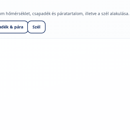
hőmérséklet, csapadék és páratartalom, illetve a szél alakulása.
adék & pára
Szél
jelmagyarázatához