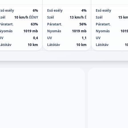
Eső esély
6%
Eső esély
4%
Eső esély
Szél
10 km/h
ÉÉNY
Szél
13 km/h
É
Szél
15 k
Páratart.
63%
Páratart.
56%
Páratart.
Nyomás
1019 mb
Nyomás
1019 mb
Nyomás
101
UV
0,4
UV
1,1
UV
Látótáv
10 km
Látótáv
10 km
Látótáv
1