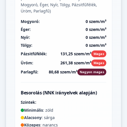
Mogyoró, Éger, Nyír, Tölgy, Pázsitfűfélék,
Üröm, Parlagfű)
Mogyoró:
0 szem/m³
Éger:
0 szem/m³
Nyír:
0 szem/m³
Tölgy:
0 szem/m³
Pázsitfűfélék:
131,25 szem/m³
Magas
Üröm:
261,38 szem/m³
Magas
Parlagfű:
80,68 szem/m³
Nagyon magas
Besorolás (NNK irányelvek alapján)
Szintek:
Minimális
: zöld
Alacsony
: sárga
Közepes
: narancs