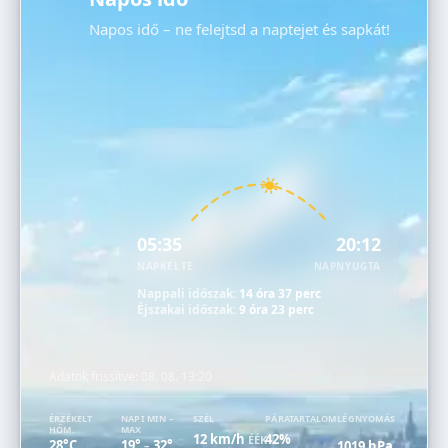
Napos idő – ne felejtsd a naptejet és sapkát!
05:35
20:12
NAPKELTE
NAPNYUGTA
Nappali időszak:
14 óra 37 perc
Éjszakai időszak:
9 óra 23 perc
Adatok frissítve:
08. 08. 13:20
ÉRZÉKELT
NAPI MIN –
SZÉL
PÁRATARTALOM
LÉGNYOMÁS
HŐM.
MAX
12 km/h
42%
ÉÉK
28°C
19°
32°
1019 hPa
–