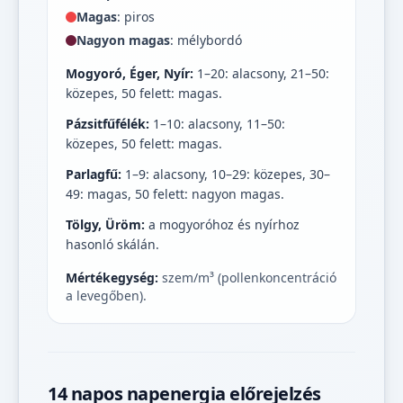
Magas
: piros
Nagyon magas
: mélybordó
Mogyoró, Éger, Nyír:
1–20: alacsony, 21–50:
közepes, 50 felett: magas.
Pázsitfűfélék:
1–10: alacsony, 11–50:
közepes, 50 felett: magas.
Parlagfű:
1–9: alacsony, 10–29: közepes, 30–
49: magas, 50 felett: nagyon magas.
Tölgy, Üröm:
a mogyoróhoz és nyírhoz
hasonló skálán.
Mértékegység:
szem/m³ (pollenkoncentráció
a levegőben).
14 napos napenergia előrejelzés