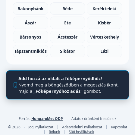
Bakonybánk
Réde
Kerékteleki
Ászár
Ete
Kisbér
Bársonyos
Ácsteszér
Vérteskethely
Tápszentmiklós
Sikátor
Lázi
Add hozzá az oldalt a főképernyődhöz!
Nyomd meg a böngésződben a megosztás ikont,
majd a
„Főképernyőhöz adás"
gombot.
Forrás:
HungaroMet ODP
–
Adatok óránként frissülnek
© 2026
-
Jogi nyilatkozat
|
Adatvédelmi nyilatkozat
|
Kapcsolat
|
Rólunk
|
Süti beállítások