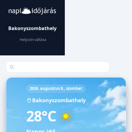
Bakonyszombathely
Helyszín váltása
Település keresése
2026. augusztus 8., szombat
Bakonyszombathely
28°C
Napos idő