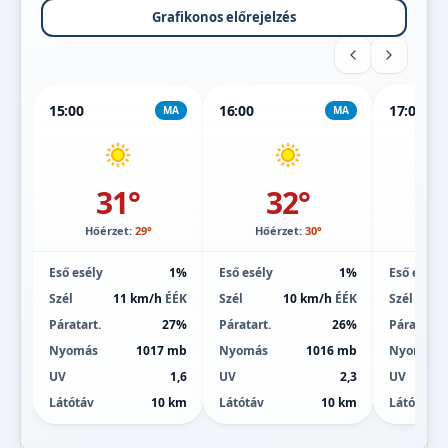
Grafikonos előrejelzés
15:00
16:00
17:00
MA
MA
31°
32°
Hőérzet:
29°
Hőérzet:
30°
Hőé
Eső esély
1%
Eső esély
1%
Eső esély
Szél
11 km/h
ÉÉK
Szél
10 km/h
ÉÉK
Szél
Páratart.
27%
Páratart.
26%
Páratart.
Nyomás
1017 mb
Nyomás
1016 mb
Nyomás
UV
1,6
UV
2,3
UV
Látótáv
10 km
Látótáv
10 km
Látótáv