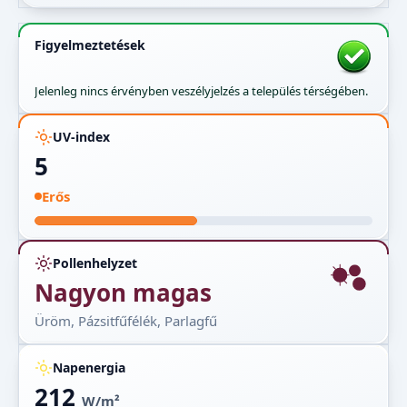
Figyelmeztetések
Jelenleg nincs érvényben veszélyjelzés a település térségében.
UV-index
5
Erős
Pollenhelyzet
Nagyon magas
Üröm, Pázsitfűfélék, Parlagfű
Napenergia
212
W/m²