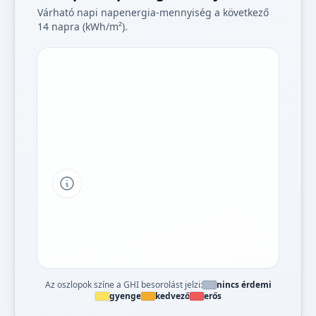
Várható napi napenergia-mennyiség a következő
14 napra (kWh/m²).
Tipp a grafikon jelmagyarázatához
Az oszlopok színe a GHI besorolást jelzi:
nincs érdemi
gyenge
kedvező
erős