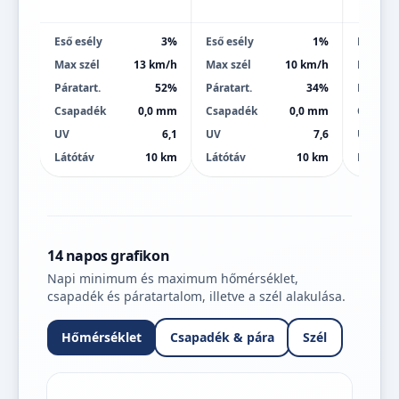
Eső esély
3%
Eső esély
1%
Eső esé
Max szél
13 km/h
Max szél
10 km/h
Max szé
Páratart.
52%
Páratart.
34%
Páratart
Csapadék
0,0 mm
Csapadék
0,0 mm
Csapad
UV
6,1
UV
7,6
UV
Látótáv
10 km
Látótáv
10 km
Látótáv
14 napos grafikon
Napi minimum és maximum hőmérséklet,
csapadék és páratartalom, illetve a szél alakulása.
Hőmérséklet
Csapadék & pára
Szél