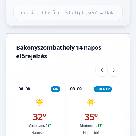
Település keresése
Bakonyszombathely 14 napos
előrejelzés
08. 08.
08. 09.
08. 10.
MA
HOLNAP
32°
35°
Minimum:
19°
Minimum:
18°
Mi
Napos idő
Napos idő