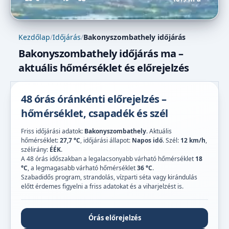
Kezdőlap
/
Időjárás
/
Bakonyszombathely időjárás
Bakonyszombathely időjárás ma –
aktuális hőmérséklet és előrejelzés
48 órás óránkénti előrejelzés –
hőmérséklet, csapadék és szél
Friss időjárási adatok:
Bakonyszombathely
. Aktuális
hőmérséklet:
27,7 °C
, időjárási állapot:
Napos idő
. Szél:
12 km/h
,
szélirány:
ÉÉK
.
A 48 órás időszakban a legalacsonyabb várható hőmérséklet
18
°C
, a legmagasabb várható hőmérséklet
36 °C
.
Szabadidős program, strandolás, vízparti séta vagy kirándulás
előtt érdemes figyelni a friss adatokat és a viharjelzést is.
Órás előrejelzés