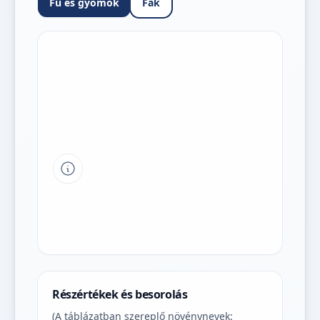
Fű és gyomok
Fák
Tipp a grafikon jelmagyarázatához
Részértékek és besorolás
(A táblázatban szereplő növénynevek: