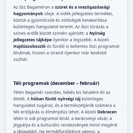
Az ősz Bagaméron a
szüret és a mezőgazdasági
hagyományok
ideje. A vidék jellegzetes termékei,
köztük a gyümölcsök és zöldségek betakarítása
különleges hangulatot teremt. Az őszi túrázás a
színes erdők között szintén ajánlott: a
Nyírség
jellegzetes tájképe
ilyenkor a legszebb. A közeli
Hajdúszoboszló
és fürdői is kellemes őszi programot
kínálnak, hiszen a strand ilyenkor már kevésbé
zsúfolt.
Téli programok (december – február)
Télen Bagamér csendes, békés kis faluként éli az
életét. A
hóban fürdő nyírségi táj
különleges
hangulatot sugároz, és a természetjárók számára a
téli erdőjárás is élménydús lehet. A közeli
Debrecen
télen is sok programot kínál: a karácsonyi vásár, a
jégpálya és a kulturális rendezvények mind megérik
a látogatást. Ha termálfürdőzésre vágysz, a