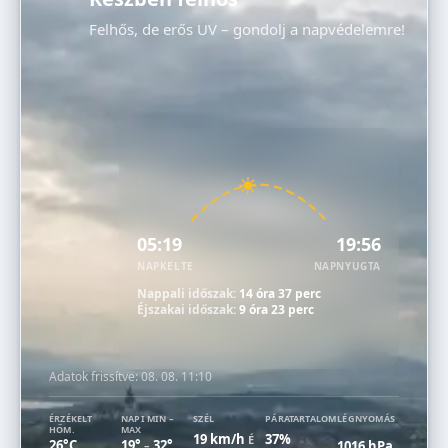
Felhős, de erős UV – gondolj a napvédelemre!
05:19
19:56
NAPKELTE
NAPNYUGTA
Nappali időszak:
14 óra 37 perc
Éjszakai időszak:
9 óra 23 perc
Adatok frissítve:
08. 08. 11:10
ÉRZÉKELT
NAPI MIN –
SZÉL
PÁRATARTALOM
LÉGNYOMÁS
HŐM.
MAX
19 km/h
37%
É
26°C
19°
32°
1016 hPa
–