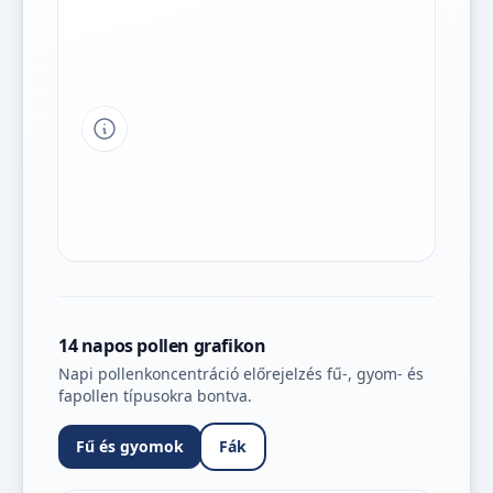
Tipp a grafikon jelmagyarázatához
14 napos pollen grafikon
Napi pollenkoncentráció előrejelzés fű-, gyom- és
fapollen típusokra bontva.
Fű és gyomok
Fák