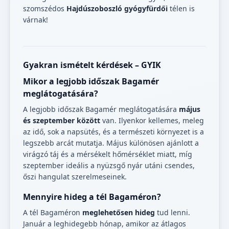
szomszédos
Hajdúszoboszló gyógyfürdői
télen is
várnak!
Gyakran ismételt kérdések – GYIK
Mikor a legjobb időszak Bagamér
meglátogatására?
A legjobb időszak Bagamér meglátogatására
május
és szeptember között
van. Ilyenkor kellemes, meleg
az idő, sok a napsütés, és a természeti környezet is a
legszebb arcát mutatja. Május különösen ajánlott a
virágzó táj és a mérsékelt hőmérséklet miatt, míg
szeptember ideális a nyüzsgő nyár utáni csendes,
őszi hangulat szerelmeseinek.
Mennyire hideg a tél Bagaméron?
A tél Bagaméron
meglehetősen hideg
tud lenni.
Január a leghidegebb hónap, amikor az átlagos