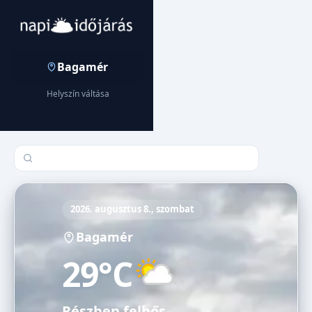
Bagamér
Helyszín váltása
Település keresése
2026. augusztus 8., szombat
Bagamér
29°C
Részben felhős