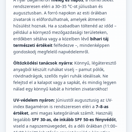
rendszeresen eléri a 30–35 °C-ot júliusban és
augusztusban. A forró napokon az esti órákban
zivatarok is előfordulhatnak, amelyek átmeneti
hűsülést hoznak. Ha a szabadban töltenéd az időd –
például a környező mezőgazdasági területeken,
erdőkben sétálva vagy a közelben lévő
bihari táj
természeti értékeit
felfedezve –, mindenképpen
gondoskodj megfelelő napvédelemről.
Öltözködési tanácsok nyárra:
Könnyű, légáteresztő
anyagból készült ruhákat viselj – pamut pólók,
rövidnadrágok, szellős nyári ruhák ideálisak. Ne
felejtsd el a kalapot vagy a sapkát, és mindig legyen
nálad egy könnyű kabát a hirtelen zivatarokhoz!
UV-védelem nyáron:
Júniustól augusztusig az UV-
index Bagaméron is rendszeresen eléri a
7–8-as
értéket
, ami magas kategóriának számít. Használj
legalább
SPF 30-as, de inkább SPF 50-es fényvédőt
,
viseld a napszemüvegedet, és a déli órákban (11:00–