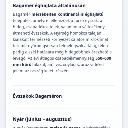
Bagamér éghajlata általánosan
Bagamér
mérsékelten kontinentális éghajlatú
település, amelyre jellemzőek a forró nyarak, a
hideg, csapadékos telek, valamint a változékony
átmeneti évszakok. A Nyírség homokos talaján
kialakult természeti környezet sajátos mikroklímát
teremt: nyáron gyorsan felmelegszik a talaj, télen
pedig a szél hatására még hidegebbnek érezhető a
levegő. Az évi átlagos csapadékmennyiség
550–600
mm körül
alakul, ami viszonylag száraz vidéket
jelent az ország keleti részén.
Évszakok Bagaméron
Nyár (június – augusztus)
A nyár Bagaméron
meleg és napos
, a hőmérséklet