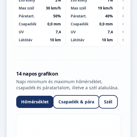
Eső esély
2%
Eső esély
1%
Eső esé
Max szél
30 km/h
Max szél
19 km/h
Max szé
Páratart.
50%
Páratart.
40%
Páratart
Csapadék
0,0 mm
Csapadék
0,0 mm
Csapad
UV
7,4
UV
7,4
UV
Látótáv
10 km
Látótáv
10 km
Látótáv
14 napos grafikon
Napi minimum és maximum hőmérséklet,
csapadék és páratartalom, illetve a szél alakulása.
Hőmérséklet
Csapadék & pára
Szél