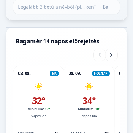
Település keresése
Bagamér 14 napos előrejelzés
08. 08.
08. 09.
08. 10.
MA
HOLNAP
32°
34°
Minimum:
19°
Minimum:
18°
Mi
Napos idő
Napos idő