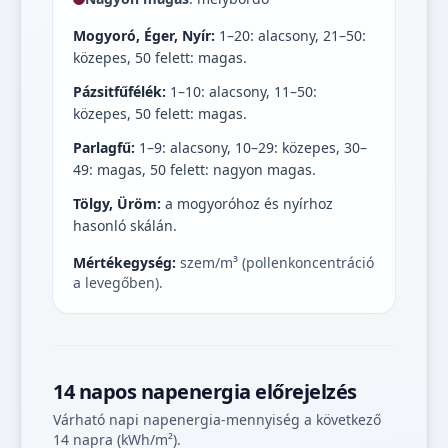
Mogyoró, Éger, Nyír:
1–20: alacsony, 21–50:
közepes, 50 felett: magas.
Pázsitfűfélék:
1–10: alacsony, 11–50:
közepes, 50 felett: magas.
Parlagfű:
1–9: alacsony, 10–29: közepes, 30–
49: magas, 50 felett: nagyon magas.
Tölgy, Üröm:
a mogyoróhoz és nyírhoz
hasonló skálán.
Mértékegység:
szem/m³ (pollenkoncentráció
a levegőben).
14 napos napenergia előrejelzés
Várható napi napenergia-mennyiség a következő
14 napra (kWh/m²).