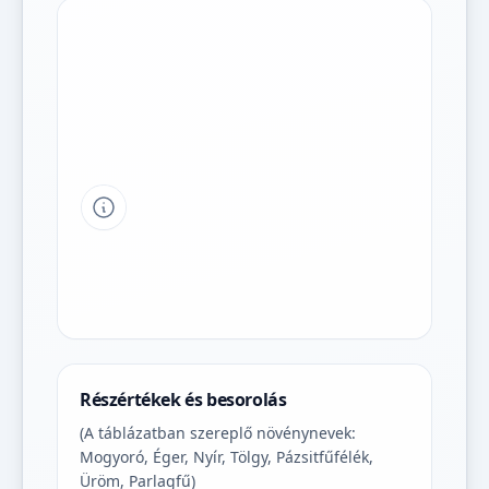
Tipp a grafikon jelmagyarázatához
Részértékek és besorolás
(A táblázatban szereplő növénynevek:
Mogyoró, Éger, Nyír, Tölgy, Pázsitfűfélék,
Üröm, Parlagfű)