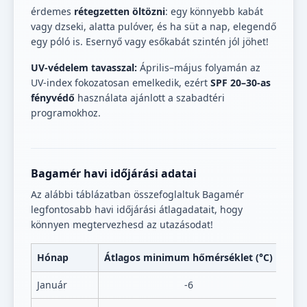
érdemes
rétegzetten öltözni
: egy könnyebb kabát
vagy dzseki, alatta pulóver, és ha süt a nap, elegendő
egy póló is. Esernyő vagy esőkabát szintén jól jöhet!
UV-védelem tavasszal:
Április–május folyamán az
UV-index fokozatosan emelkedik, ezért
SPF 20–30-as
fényvédő
használata ajánlott a szabadtéri
programokhoz.
Bagamér havi időjárási adatai
Az alábbi táblázatban összefoglaltuk Bagamér
legfontosabb havi időjárási átlagadatait, hogy
könnyen megtervezhesd az utazásodat!
Hónap
Átlagos minimum hőmérséklet (°C)
Átla
Január
-6