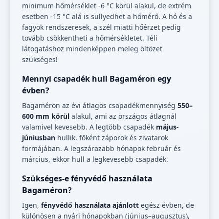
minimum hőmérséklet -6 °C körül alakul, de extrém
esetben -15 °C alá is süllyedhet a hőmérő. A hó és a
fagyok rendszeresek, a szél miatti hőérzet pedig
tovább csökkentheti a hőmérsékletet. Téli
látogatáshoz mindenképpen meleg öltözet
szükséges!
Mennyi csapadék hull Bagaméron egy
évben?
Bagaméron az évi átlagos csapadékmennyiség
550–
600 mm körül
alakul, ami az országos átlagnál
valamivel kevesebb. A legtöbb csapadék
május-
júniusban
hullik, főként záporok és zivatarok
formájában. A legszárazabb hónapok február és
március, ekkor hull a legkevesebb csapadék.
Szükséges-e fényvédő használata
Bagaméron?
Igen,
fényvédő használata ajánlott
egész évben, de
különösen a nyári hónapokban (június–augusztus),