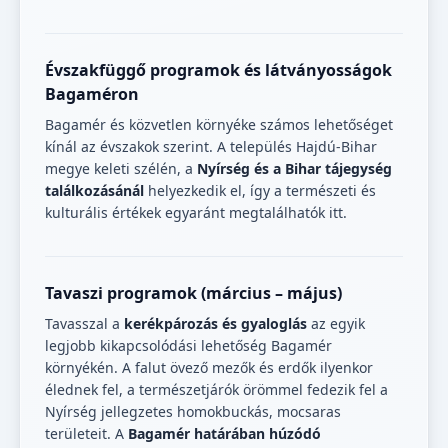
Évszakfüggő programok és látványosságok
Bagaméron
Bagamér és közvetlen környéke számos lehetőséget
kínál az évszakok szerint. A település Hajdú-Bihar
megye keleti szélén, a
Nyírség és a Bihar tájegység
találkozásánál
helyezkedik el, így a természeti és
kulturális értékek egyaránt megtalálhatók itt.
Tavaszi programok (március – május)
Tavasszal a
kerékpározás és gyaloglás
az egyik
legjobb kikapcsolódási lehetőség Bagamér
környékén. A falut övező mezők és erdők ilyenkor
élednek fel, a természetjárók örömmel fedezik fel a
Nyírség jellegzetes homokbuckás, mocsaras
területeit. A
Bagamér határában húzódó