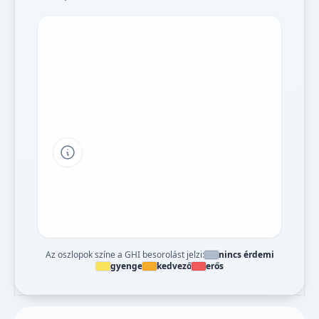
Tipp a grafikon jelmagyarázatához
Az oszlopok színe a GHI besorolást jelzi:
nincs érdemi
gyenge
kedvező
erős