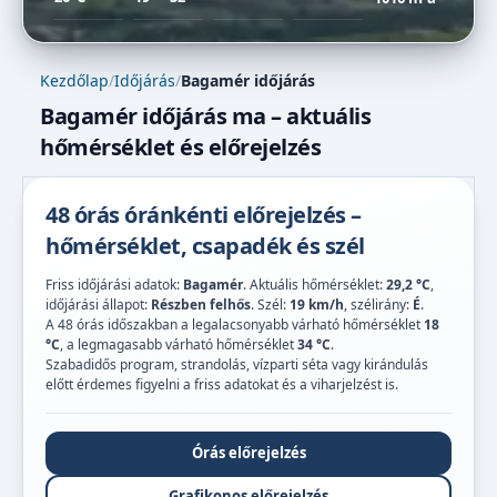
Kezdőlap
/
Időjárás
/
Bagamér időjárás
Bagamér időjárás ma – aktuális
hőmérséklet és előrejelzés
48 órás óránkénti előrejelzés –
hőmérséklet, csapadék és szél
Friss időjárási adatok:
Bagamér
. Aktuális hőmérséklet:
29,2 °C
,
időjárási állapot:
Részben felhős
. Szél:
19 km/h
, szélirány:
É
.
A 48 órás időszakban a legalacsonyabb várható hőmérséklet
18
°C
, a legmagasabb várható hőmérséklet
34 °C
.
Szabadidős program, strandolás, vízparti séta vagy kirándulás
előtt érdemes figyelni a friss adatokat és a viharjelzést is.
Órás előrejelzés
Grafikonos előrejelzés