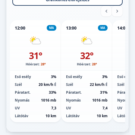
12:00
13:00
14:00
MA
MA
31°
32°
Hőérzet:
28°
Hőérzet:
28°
Hőé
Eső esély
3%
Eső esély
3%
Eső esély
Szél
20 km/h
É
Szél
22 km/h
É
Szél
Páratart.
33%
Páratart.
31%
Páratart.
Nyomás
1016 mb
Nyomás
1016 mb
Nyomás
UV
7,3
UV
7,4
UV
Látótáv
10 km
Látótáv
10 km
Látótáv