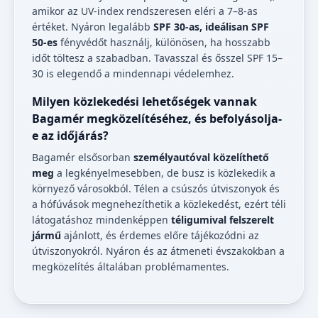
amikor az UV-index rendszeresen eléri a 7–8-as
értéket. Nyáron legalább
SPF 30-as, ideálisan SPF
50-es
fényvédőt használj, különösen, ha hosszabb
időt töltesz a szabadban. Tavasszal és ősszel SPF 15–
30 is elegendő a mindennapi védelemhez.
Milyen közlekedési lehetőségek vannak
Bagamér megközelítéséhez, és befolyásolja-
e az időjárás?
Bagamér elsősorban
személyautóval közelíthető
meg
a legkényelmesebben, de busz is közlekedik a
környező városokból. Télen a csúszós útviszonyok és
a hófúvások megnehezíthetik a közlekedést, ezért téli
látogatáshoz mindenképpen
téligumival felszerelt
jármű
ajánlott, és érdemes előre tájékozódni az
útviszonyokról. Nyáron és az átmeneti évszakokban a
megközelítés általában problémamentes.