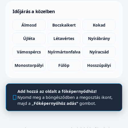
Időjárás a közelben
Álmosd
Bocskaikert
Kokad
Újléta
Létavértes
Nyírábrány
Vámospércs
Nyírmártonfalva
Nyíracsád
Monostorpályi
Fülöp
Hosszúpályi
Add hozzá az oldalt a főképernyődhöz!
Nyomd meg a böngésződben a megosztás ikont,
majd a
„Főképernyőhöz adás"
gombot.