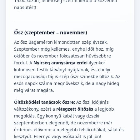
15:00 között) lehetőség szerint kerüld a közvetlen
napsütést!
Ősz (szeptember – november)
Az ősz Bagaméron kimondottan szép évszak.
Szeptember még kellemes, enyhe időt hoz, míg
október és november fokozatosan hűvösebbre
fordul. A
Nyírség aranysárga erdei
ilyenkor
különösen festői látványt nyújtanak, és a helyi
mezőgazdasági táj is szép őszi színekbe öltözik. Az
esős napok száma megnövekszik, de a nagy hideg
még várat magára.
Öltözködési tanácsok őszre:
Az őszi időjárás
változékony, ezért a
rétegzett öltözés
a legjobb
megoldás. Egy könnyű kabát vagy dzseki
szeptemberben elegendő, de novemberre már
érdemes elővenni a melegebb felsőruhákat, sálat és
kesztyűt. Esernyő vagy esőkabát is jól jön!