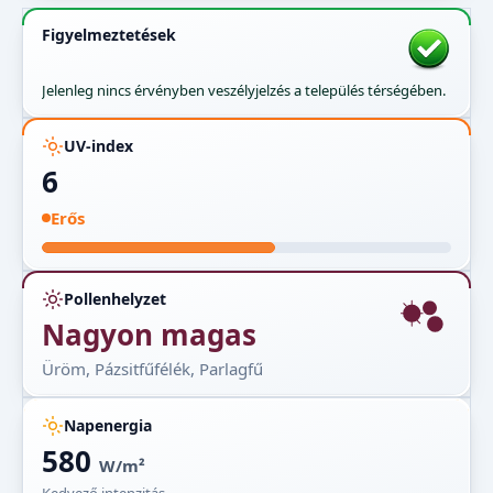
Figyelmeztetések
Jelenleg nincs érvényben veszélyjelzés a település térségében.
UV-index
6
Erős
Pollenhelyzet
Nagyon magas
Üröm, Pázsitfűfélék, Parlagfű
Napenergia
580
W/m²