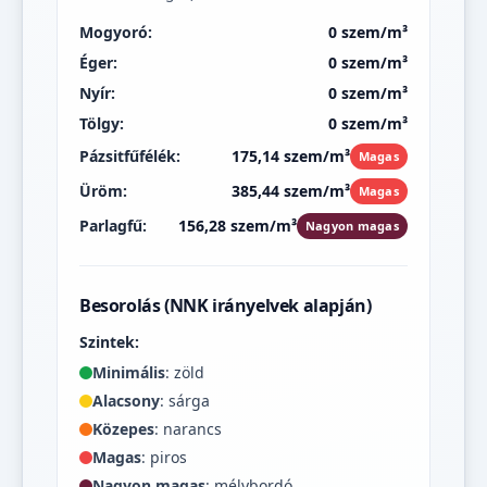
Mogyoró:
0 szem/m³
Éger:
0 szem/m³
Nyír:
0 szem/m³
Tölgy:
0 szem/m³
Pázsitfűfélék:
175,14 szem/m³
Magas
Üröm:
385,44 szem/m³
Magas
Parlagfű:
156,28 szem/m³
Nagyon magas
Besorolás (NNK irányelvek alapján)
Szintek:
Minimális
: zöld
Alacsony
: sárga
Közepes
: narancs
Magas
: piros
Nagyon magas
: mélybordó