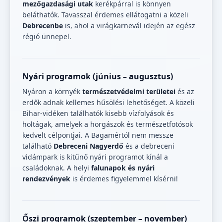
mezőgazdasági utak
kerékpárral is könnyen
beláthatók. Tavasszal érdemes ellátogatni a közeli
Debrecenbe
is, ahol a virágkarnevál idején az egész
régió ünnepel.
Nyári programok (június – augusztus)
Nyáron a környék
természetvédelmi területei
és az
erdők adnak kellemes hűsölési lehetőséget. A közeli
Bihar-vidéken találhatók kisebb vízfolyások és
holtágak, amelyek a horgászok és természetfotósok
kedvelt célpontjai. A Bagamértól nem messze
található
Debreceni Nagyerdő
és a debreceni
vidámpark is kitűnő nyári programot kínál a
családoknak. A helyi
falunapok és nyári
rendezvények
is érdemes figyelemmel kísérni!
Őszi programok (szeptember – november)