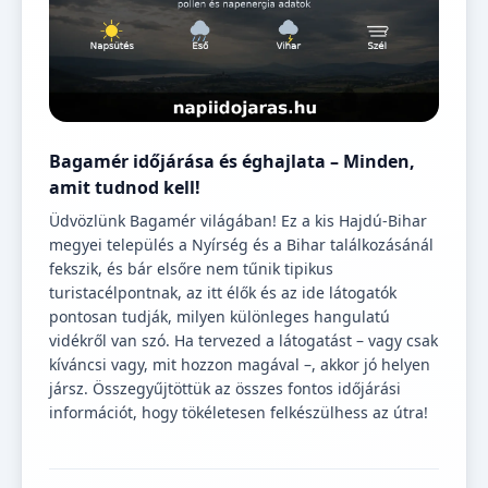
Bagamér időjárása és éghajlata – Minden,
amit tudnod kell!
Üdvözlünk Bagamér világában! Ez a kis Hajdú-Bihar
megyei település a Nyírség és a Bihar találkozásánál
fekszik, és bár elsőre nem tűnik tipikus
turistacélpontnak, az itt élők és az ide látogatók
pontosan tudják, milyen különleges hangulatú
vidékről van szó. Ha tervezed a látogatást – vagy csak
kíváncsi vagy, mit hozzon magával –, akkor jó helyen
jársz. Összegyűjtöttük az összes fontos időjárási
információt, hogy tökéletesen felkészülhess az útra!