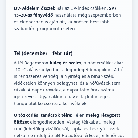
UV-védelem ősszel:
Bár az UV-index csökken,
SPF
15–20-as fényvédő
használata még szeptemberben
és októberben is ajánlott, különösen hosszabb
szabadtéri programok esetén.
Tél (december – február)
A tél Bagaméron
hideg és szeles
, a hőmérséklet akár
-10 °C alá is süllyedhet a leghidegebb napokon. A hó
is rendszeres vendég: a Nyírség és a bihar-szélű
vidék télen könnyen befagyhat, és a hófúvások sem
ritkák. A napok rövidek, a napsütötte órák száma
igen kevés. Ugyanakkor a havas táj különleges
hangulatot kölcsönöz a környéknek.
Öltözködési tanácsok télre:
Télen
meleg rétegzett
öltözet
elengedhetetlen. Vastag télikabát, meleg
cipő (lehetőleg vízálló), sál, sapka és kesztyű – ezek
nélkül ne indulj útnak! Ha autóval érkezel, ellenőrizd,