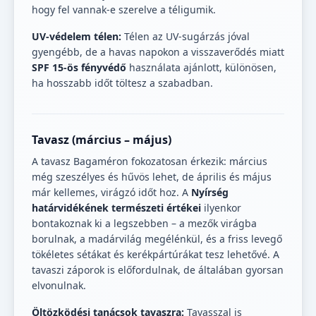
hogy fel vannak-e szerelve a téligumik.
UV-védelem télen:
Télen az UV-sugárzás jóval
gyengébb, de a havas napokon a visszaverődés miatt
SPF 15-ös fényvédő
használata ajánlott, különösen,
ha hosszabb időt töltesz a szabadban.
Tavasz (március – május)
A tavasz Bagaméron fokozatosan érkezik: március
még szeszélyes és hűvös lehet, de április és május
már kellemes, virágzó időt hoz. A
Nyírség
határvidékének természeti értékei
ilyenkor
bontakoznak ki a legszebben – a mezők virágba
borulnak, a madárvilág megélénkül, és a friss levegő
tökéletes sétákat és kerékpártúrákat tesz lehetővé. A
tavaszi záporok is előfordulnak, de általában gyorsan
elvonulnak.
Öltözködési tanácsok tavaszra:
Tavasszal is