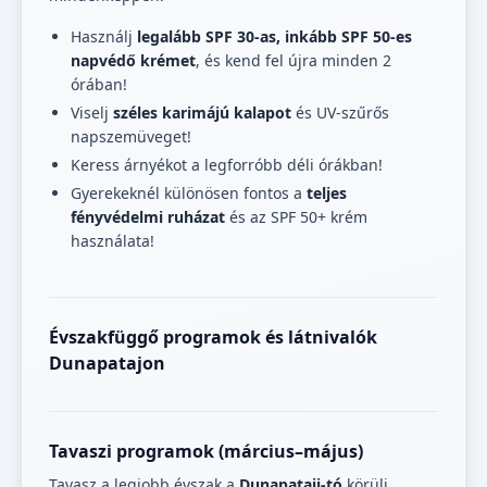
Használj
legalább SPF 30-as, inkább SPF 50-es
napvédő krémet
, és kend fel újra minden 2
órában!
Viselj
széles karimájú kalapot
és UV-szűrős
napszemüveget!
Keress árnyékot a legforróbb déli órákban!
Gyerekeknél különösen fontos a
teljes
fényvédelmi ruházat
és az SPF 50+ krém
használata!
Évszakfüggő programok és látnivalók
Dunapatajon
Tavaszi programok (március–május)
Tavasz a legjobb évszak a
Dunapataji-tó
körüli