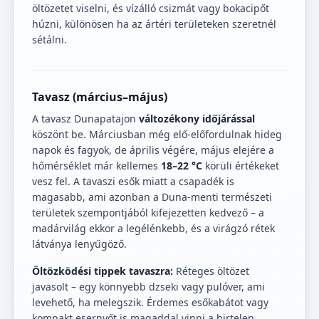
öltözetet viselni, és vízálló csizmát vagy bokacipőt
húzni, különösen ha az ártéri területeken szeretnél
sétálni.
Tavasz (március–május)
A tavasz Dunapatajon
változékony időjárással
köszönt be. Márciusban még elő-előfordulnak hideg
napok és fagyok, de április végére, május elejére a
hőmérséklet már kellemes
18–22 °C
körüli értékeket
vesz fel. A tavaszi esők miatt a csapadék is
magasabb, ami azonban a Duna-menti természeti
területek szempontjából kifejezetten kedvező – a
madárvilág ekkor a legélénkebb, és a virágzó rétek
látványa lenyűgöző.
Öltözködési tippek tavaszra:
Réteges öltözet
javasolt – egy könnyebb dzseki vagy pulóver, ami
levehető, ha melegszik. Érdemes esőkabátot vagy
kompakt esernyőt is magaddal vinni a hirtelen