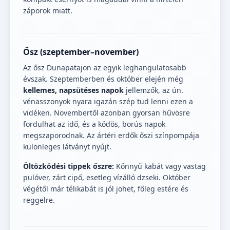
záporok miatt.
Ősz (szeptember–november)
Az ősz Dunapatajon az egyik leghangulatosabb
évszak. Szeptemberben és október elején még
kellemes, napsütéses napok
jellemzők, az ún.
vénasszonyok nyara igazán szép tud lenni ezen a
vidéken. Novembertől azonban gyorsan hűvösre
fordulhat az idő, és a ködös, borús napok
megszaporodnak. Az ártéri erdők őszi színpompája
különleges látványt nyújt.
Öltözködési tippek őszre:
Könnyű kabát vagy vastag
pulóver, zárt cipő, esetleg vízálló dzseki. Október
végétől már télikabát is jól jöhet, főleg estére és
reggelre.