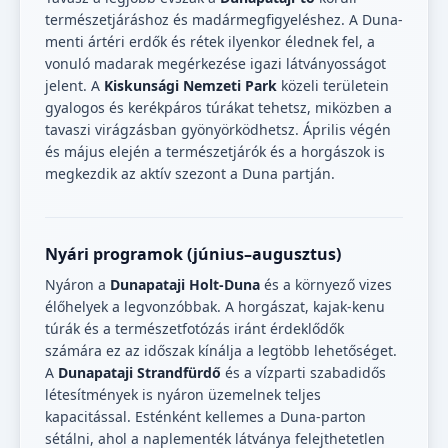
természetjáráshoz és madármegfigyeléshez. A Duna-
menti ártéri erdők és rétek ilyenkor élednek fel, a
vonuló madarak megérkezése igazi látványosságot
jelent. A
Kiskunsági Nemzeti Park
közeli területein
gyalogos és kerékpáros túrákat tehetsz, miközben a
tavaszi virágzásban gyönyörködhetsz. Április végén
és május elején a természetjárók és a horgászok is
megkezdik az aktív szezont a Duna partján.
Nyári programok (június–augusztus)
Nyáron a
Dunapataji Holt-Duna
és a környező vizes
élőhelyek a legvonzóbbak. A horgászat, kajak-kenu
túrák és a természetfotózás iránt érdeklődők
számára ez az időszak kínálja a legtöbb lehetőséget.
A
Dunapataji Strandfürdő
és a vízparti szabadidős
létesítmények is nyáron üzemelnek teljes
kapacitással. Esténként kellemes a Duna-parton
sétálni, ahol a naplementék látványa felejthetetlen