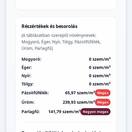
Részértékek és besorolás
(A táblázatban szereplő növénynevek:
Mogyoró, Éger, Nyír, Tölgy, Pázsitfűfélék,
Üröm, Parlagfű)
Mogyoró:
0 szem/m³
Éger:
0 szem/m³
Nyír:
0 szem/m³
Tölgy:
0 szem/m³
Pázsitfűfélék:
65,97 szem/m³
Magas
Üröm:
239,93 szem/m³
Magas
Parlagfű:
141,79 szem/m³
Nagyon magas