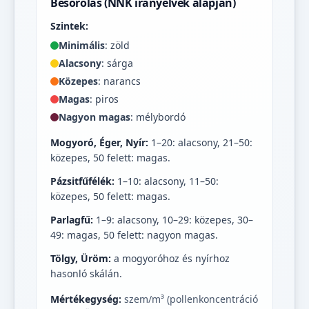
Besorolás (NNK irányelvek alapján)
Szintek:
Minimális
: zöld
Alacsony
: sárga
Közepes
: narancs
Magas
: piros
Nagyon magas
: mélybordó
Mogyoró, Éger, Nyír:
1–20: alacsony, 21–50:
közepes, 50 felett: magas.
Pázsitfűfélék:
1–10: alacsony, 11–50:
közepes, 50 felett: magas.
Parlagfű:
1–9: alacsony, 10–29: közepes, 30–
49: magas, 50 felett: nagyon magas.
Tölgy, Üröm:
a mogyoróhoz és nyírhoz
hasonló skálán.
Mértékegység:
szem/m³ (pollenkoncentráció