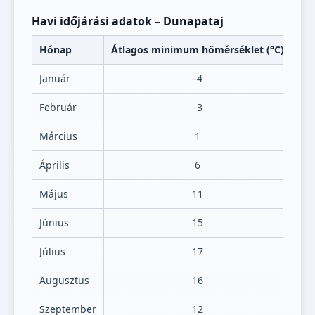
Havi időjárási adatok – Dunapataj
Hónap
Átlagos minimum hőmérséklet (°C)
Át
Január
-4
Február
-3
Március
1
Április
6
Május
11
Június
15
Július
17
Augusztus
16
Szeptember
12