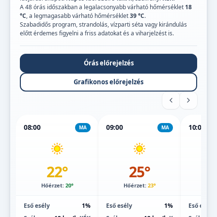
A 48 órás időszakban a legalacsonyabb várható hőmérséklet
18
°C
, a legmagasabb várható hőmérséklet
39 °C
.
Szabadidős program, strandolás, vízparti séta vagy kirándulás
előtt érdemes figyelni a friss adatokat és a viharjelzést is.
Órás előrejelzés
Grafikonos előrejelzés
08:00
09:00
10:00
MA
MA
22°
25°
Hőérzet:
20°
Hőérzet:
23°
Hőé
Eső esély
1%
Eső esély
1%
Eső esély