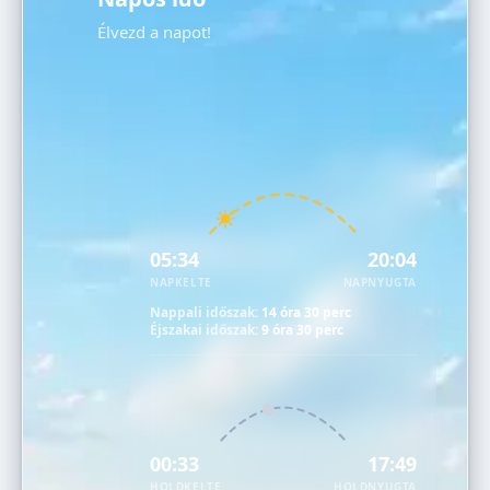
Élvezd a napot!
05:34
20:04
NAPKELTE
NAPNYUGTA
Nappali időszak:
14 óra 30 perc
Éjszakai időszak:
9 óra 30 perc
00:33
17:49
HOLDKELTE
HOLDNYUGTA