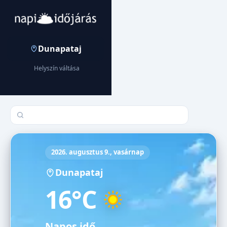
Dunapataj
Helyszín váltása
Település keresése
2026. augusztus 9., vasárnap
Dunapataj
16°C
Napos idő