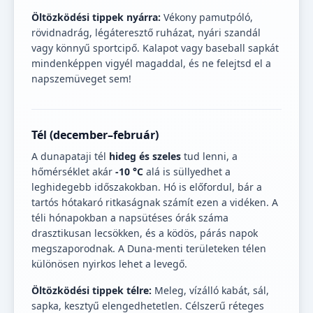
Öltözködési tippek nyárra:
Vékony pamutpóló,
rövidnadrág, légáteresztő ruházat, nyári szandál
vagy könnyű sportcipő. Kalapot vagy baseball sapkát
mindenképpen vigyél magaddal, és ne felejtsd el a
napszemüveget sem!
Tél (december–február)
A dunapataji tél
hideg és szeles
tud lenni, a
hőmérséklet akár
-10 °C
alá is süllyedhet a
leghidegebb időszakokban. Hó is előfordul, bár a
tartós hótakaró ritkaságnak számít ezen a vidéken. A
téli hónapokban a napsütéses órák száma
drasztikusan lecsökken, és a ködös, párás napok
megszaporodnak. A Duna-menti területeken télen
különösen nyirkos lehet a levegő.
Öltözködési tippek télre:
Meleg, vízálló kabát, sál,
sapka, kesztyű elengedhetetlen. Célszerű réteges