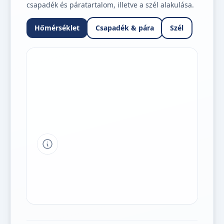
csapadék és páratartalom, illetve a szél alakulása.
Hőmérséklet
Csapadék & pára
Szél
Tipp a grafikon jelmagyarázatához