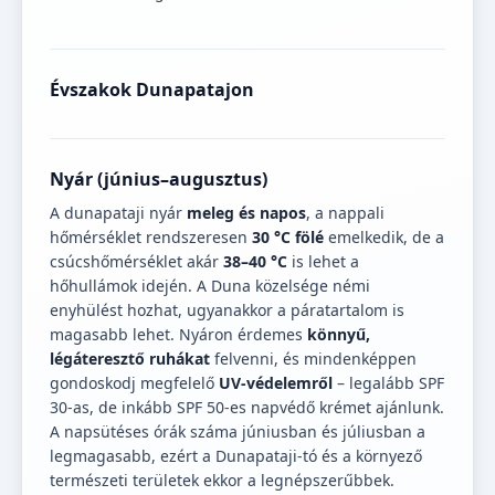
Évszakok Dunapatajon
Nyár (június–augusztus)
A dunapataji nyár
meleg és napos
, a nappali
hőmérséklet rendszeresen
30 °C fölé
emelkedik, de a
csúcshőmérséklet akár
38–40 °C
is lehet a
hőhullámok idején. A Duna közelsége némi
enyhülést hozhat, ugyanakkor a páratartalom is
magasabb lehet. Nyáron érdemes
könnyű,
légáteresztő ruhákat
felvenni, és mindenképpen
gondoskodj megfelelő
UV-védelemről
– legalább SPF
30-as, de inkább SPF 50-es napvédő krémet ajánlunk.
A napsütéses órák száma júniusban és júliusban a
legmagasabb, ezért a Dunapataji-tó és a környező
természeti területek ekkor a legnépszerűbbek.