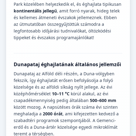
Park közelében helyezkedik el, és éghajlata tipikusan
kontinentális jellegű
, amit forró nyarak, hideg telek
és kellemes átmeneti évszakok jellemeznek. Ebben
az útmutatóban összegyűjtöttük számodra a
legfontosabb időjárási tudnivalókat, öltözködési
tippeket és évszakos programajánlókat!
Dunapataj éghajlatának általános jellemzői
Dunapataj az Alföld déli részén, a Duna-völgyben
fekszik, így éghajlatát erősen befolyásolja a folyó
közelsége és az alföldi síkság nyílt jellege. Az évi
középhőmérséklet
10–11 °C
körül alakul, az évi
csapadékmennyiség pedig általában
500–600 mm
között mozog. A napsütéses órák száma évi szinten
meghaladja a
2000 órát
, ami kifejezetten kedvező a
szabadtéri programok szempontjából. A Gemenci-
erdő és a Duna-ártér közelsége egyedi mikroklímát
teremt a térségben.