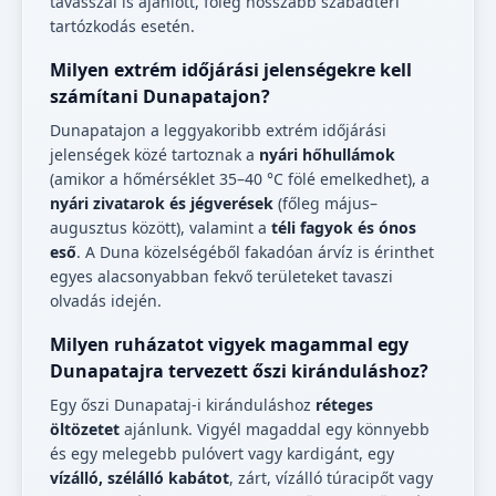
tavasszal is ajánlott, főleg hosszabb szabadtéri
tartózkodás esetén.
Milyen extrém időjárási jelenségekre kell
számítani Dunapatajon?
Dunapatajon a leggyakoribb extrém időjárási
jelenségek közé tartoznak a
nyári hőhullámok
(amikor a hőmérséklet 35–40 °C fölé emelkedhet), a
nyári zivatarok és jégverések
(főleg május–
augusztus között), valamint a
téli fagyok és ónos
eső
. A Duna közelségéből fakadóan árvíz is érinthet
egyes alacsonyabban fekvő területeket tavaszi
olvadás idején.
Milyen ruházatot vigyek magammal egy
Dunapatajra tervezett őszi kiránduláshoz?
Egy őszi Dunapataj-i kiránduláshoz
réteges
öltözetet
ajánlunk. Vigyél magaddal egy könnyebb
és egy melegebb pulóvert vagy kardigánt, egy
vízálló, szélálló kabátot
, zárt, vízálló túracipőt vagy