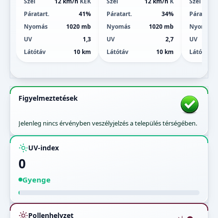
Szél
12 km/h
KÉK
Szél
12 km/h
K
Szél
Páratart.
41%
Páratart.
34%
Páratart.
Nyomás
1020 mb
Nyomás
1020 mb
Nyomás
UV
1,3
UV
2,7
UV
Látótáv
10 km
Látótáv
10 km
Látótáv
Figyelmeztetések
Jelenleg nincs érvényben veszélyjelzés a település térségében.
UV-index
0
Gyenge
Pollenhelyzet