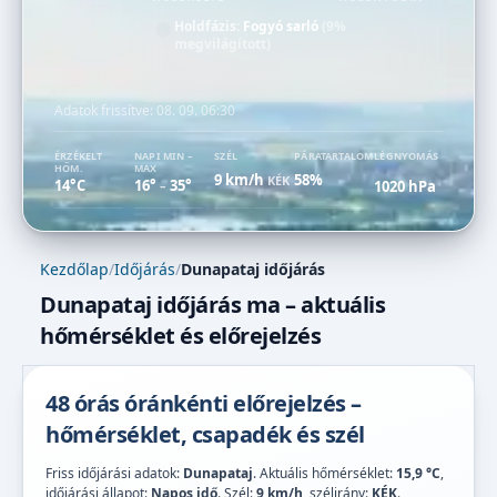
Holdfázis:
Fogyó sarló
(9%
megvilágított)
Adatok frissítve:
08. 09. 06:30
ÉRZÉKELT
NAPI MIN –
SZÉL
PÁRATARTALOM
LÉGNYOMÁS
HŐM.
MAX
9 km/h
58%
KÉK
14°C
16°
35°
1020 hPa
–
Kezdőlap
/
Időjárás
/
Dunapataj időjárás
Dunapataj időjárás ma – aktuális
hőmérséklet és előrejelzés
48 órás óránkénti előrejelzés –
hőmérséklet, csapadék és szél
Friss időjárási adatok:
Dunapataj
. Aktuális hőmérséklet:
15,9 °C
,
időjárási állapot:
Napos idő
. Szél:
9 km/h
, szélirány:
KÉK
.