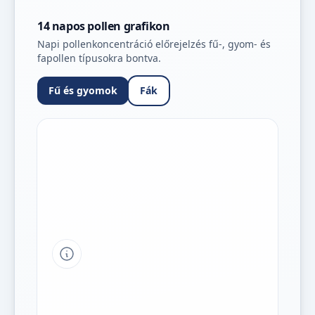
14 napos pollen grafikon
Napi pollenkoncentráció előrejelzés fű-, gyom- és
fapollen típusokra bontva.
Fű és gyomok
Fák
Tipp a grafikon jelmagyarázatához