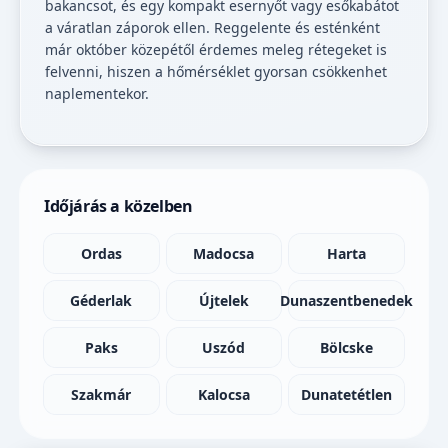
bakancsot, és egy kompakt esernyőt vagy esőkabátot
a váratlan záporok ellen. Reggelente és esténként
már október közepétől érdemes meleg rétegeket is
felvenni, hiszen a hőmérséklet gyorsan csökkenhet
naplementekor.
Időjárás a közelben
Ordas
Madocsa
Harta
Géderlak
Újtelek
Dunaszentbenedek
Paks
Uszód
Bölcske
Szakmár
Kalocsa
Dunatetétlen