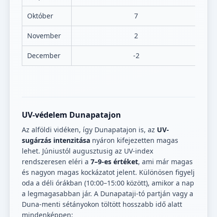
Október
7
November
2
December
-2
UV-védelem Dunapatajon
Az alföldi vidéken, így Dunapatajon is, az
UV-
sugárzás intenzitása
nyáron kifejezetten magas
lehet. Júniustól augusztusig az UV-index
rendszeresen eléri a
7–9-es értéket
, ami már magas
és nagyon magas kockázatot jelent. Különösen figyelj
oda a déli órákban (10:00–15:00 között), amikor a nap
a legmagasabban jár. A Dunapataji-tó partján vagy a
Duna-menti sétányokon töltött hosszabb idő alatt
mindenképpen: