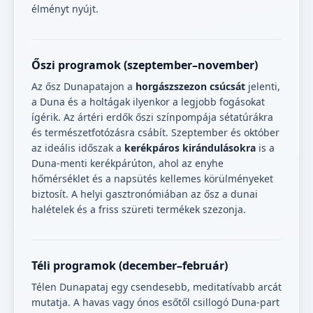
élményt nyújt.
Őszi programok (szeptember–november)
Az ősz Dunapatajon a
horgászszezon csúcsát
jelenti,
a Duna és a holtágak ilyenkor a legjobb fogásokat
ígérik. Az ártéri erdők őszi színpompája sétatúrákra
és természetfotózásra csábít. Szeptember és október
az ideális időszak a
kerékpáros kirándulásokra
is a
Duna-menti kerékpárúton, ahol az enyhe
hőmérséklet és a napsütés kellemes körülményeket
biztosít. A helyi gasztronómiában az ősz a dunai
halételek és a friss szüreti termékek szezonja.
Téli programok (december–február)
Télen Dunapataj egy csendesebb, meditatívabb arcát
mutatja. A havas vagy ónos esőtől csillogó Duna-part