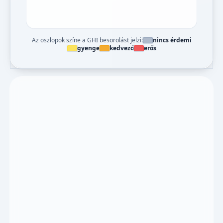
Az oszlopok színe a GHI besorolást jelzi:
nincs érdemi
gyenge
kedvező
erős