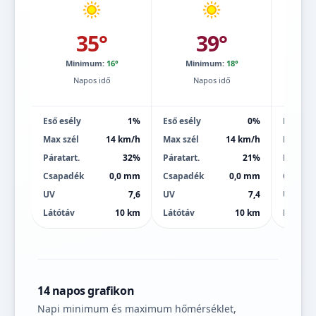
35°
39°
Minimum:
16°
Minimum:
18°
Mi
Napos idő
Napos idő
Eső esély
1%
Eső esély
0%
Eső esé
Max szél
14 km/h
Max szél
14 km/h
Max szé
Páratart.
32%
Páratart.
21%
Páratart
Csapadék
0,0 mm
Csapadék
0,0 mm
Csapad
UV
7,6
UV
7,4
UV
Látótáv
10 km
Látótáv
10 km
Látótáv
14 napos grafikon
Napi minimum és maximum hőmérséklet,