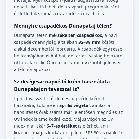
néha tikkasztó lehet, de a vízparti programok iránt
érdeklődők számára ez az időszak is ideális.
Mennyire csapadékos Dunapataj télen?
Dunapataj télen
mérsékelten csapadékos
, a havi
csapadékmennyiség általában
32–38 mm
között
alakul decembertől februárig. A csapadék egy része
hó formájában is hullhat, de tartós, vastag hótakaró
ritkán alakul ki. Ónos eső és köd gyakoribb jelenség
a téli hónapokban.
Szükséges-e napvédő krém használata
Dunapatajon tavasszal is?
Igen, tavasszal is érdemes napvédő krémet
használni, különösen
április végétől
, amikor a
napsütéses órák száma már jelentősen megnő és az
UV-index is emelkedni kezd. Május végén az UV-
index már akár
6–7-es értéket
is elérhet, ami
közepes–magas kockázatot jelent. SPF 30-as napkrém