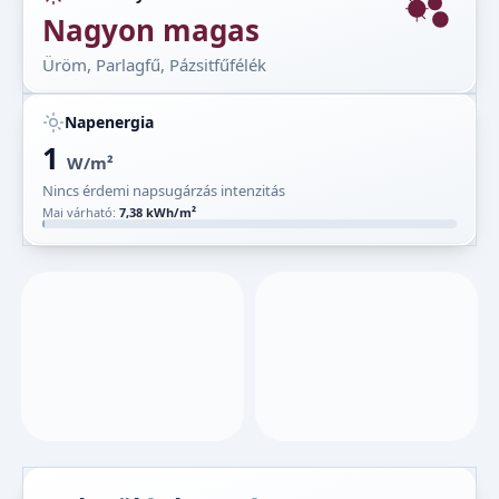
Nagyon magas
Üröm, Parlagfű, Pázsitfűfélék
Napenergia
1
W/m²
Nincs érdemi napsugárzás intenzitás
Mai várható:
7,38 kWh/m²