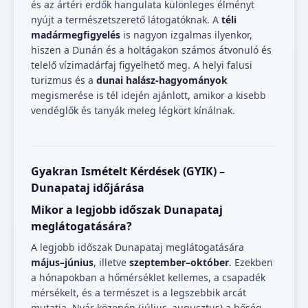
és az ártéri erdők hangulata különleges élményt
nyújt a természetszerető látogatóknak. A
téli
madármegfigyelés
is nagyon izgalmas ilyenkor,
hiszen a Dunán és a holtágakon számos átvonuló és
telelő vízimadárfaj figyelhető meg. A helyi falusi
turizmus és a
dunai halász-hagyományok
megismerése is tél idején ajánlott, amikor a kisebb
vendéglők és tanyák meleg légkört kínálnak.
Gyakran Ismételt Kérdések (GYIK) –
Dunapataj időjárása
Mikor a legjobb időszak Dunapataj
meglátogatására?
A legjobb időszak Dunapataj meglátogatására
május–június
, illetve
szeptember–október
. Ezekben
a hónapokban a hőmérséklet kellemes, a csapadék
mérsékelt, és a természet is a legszebbik arcát
mutatja. Nyár közepén (július–augusztus) a hőség