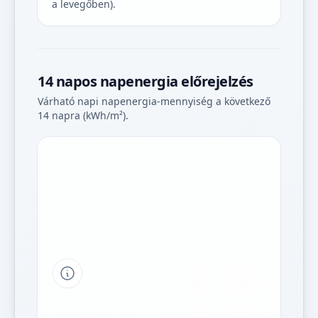
a levegőben).
14 napos napenergia előrejelzés
Várható napi napenergia-mennyiség a következő
14 napra (kWh/m²).
Tipp a grafikon jelmagyarázatához