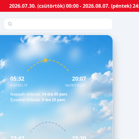
30. (csütörtök) 00:00 - 2026.08.07. (péntek) 24:00-ig M
Település keresése
05:32
20:07
NAPKELTE
NAPNYUGTA
Nappali időszak:
14 óra 35 perc
Éjszakai időszak:
9 óra 25 perc
23:42
15:30