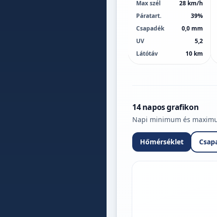
Max szél
28 km/h
Páratart.
39%
Csapadék
0,0 mm
UV
5,2
Látótáv
10 km
14 napos grafikon
Napi minimum és maximum 
Hőmérséklet
Csap