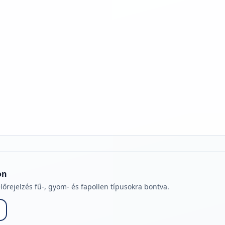
jelmagyarázatához
on
lőrejelzés fű-, gyom- és fapollen típusokra bontva.