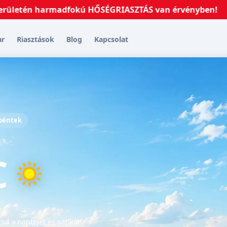
n harmadfokú HŐSÉGRIASZTÁS van érvényben!
2026.07.
ar
Riasztások
Blog
Kapcsolat
 péntek
C
tsd a naptejet és sapkát!