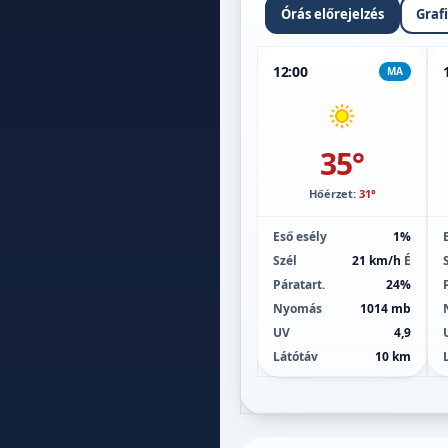
Órás előrejelzés
Graf
12:00
MA
35°
Hőérzet:
31°
Eső esély
1%
Szél
21 km/h
É
Páratart.
24%
Nyomás
1014 mb
UV
4,9
Látótáv
10 km