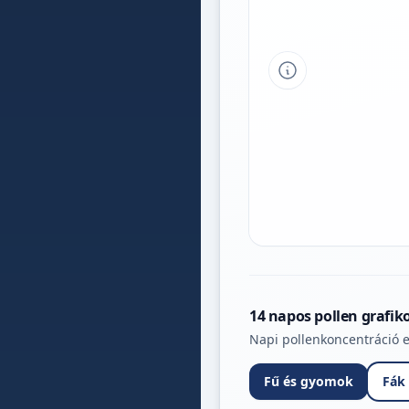
Tipp a grafikon 
14 napos pollen grafik
Napi pollenkoncentráció e
Fű és gyomok
Fák