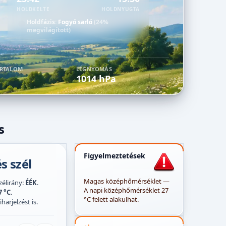
HOLDKELTE
HOLDNYUGTA
Holdfázis:
Fogyó sarló
(24%
megvilágított)
ARTALOM
LÉGNYOMÁS
1014 hPa
s
Figyelmeztetések
s szél
Magas középhőmérséklet —
szélirány:
ÉÉK
.
A napi középhőmérséklet 27
7 °C
.
°C felett alakulhat.
harjelzést is.