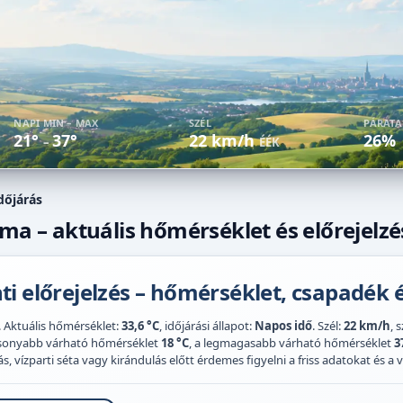
NAPI MIN – MAX
SZÉL
PÁRAT
21°
37°
22 km/h
26%
–
ÉÉK
dőjárás
 ma – aktuális hőmérséklet és előrejelzé
i előrejelzés – hőmérséklet, csapadék é
. Aktuális hőmérséklet:
33,6 °C
, időjárási állapot:
Napos idő
. Szél:
22 km/h
, 
acsonyabb várható hőmérséklet
18 °C
, a legmagasabb várható hőmérséklet
3
 vízparti séta vagy kirándulás előtt érdemes figyelni a friss adatokat és a vi