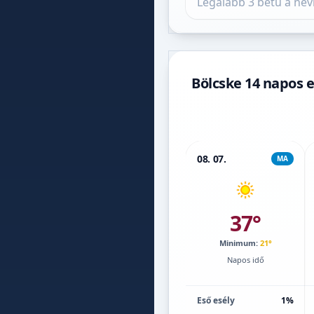
Bölcske 14 napos e
08. 07.
MA
37°
Minimum:
21°
Napos idő
Eső esély
1%