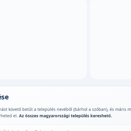
ése
st követő betűt a település nevéből (bárhol a szóban), és máris muta
rheted el.
Az összes magyarországi település kereshető.