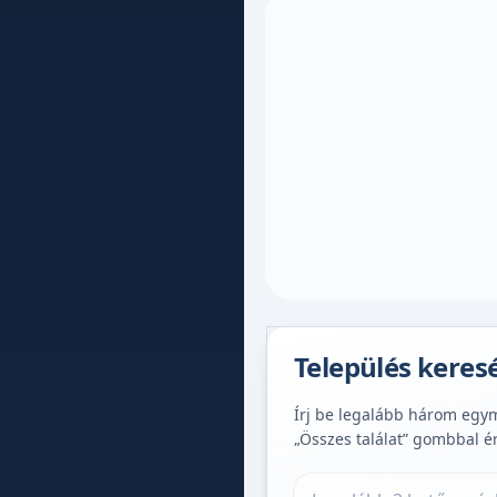
Település keres
Írj be legalább három egymá
„Összes találat” gombbal é
Település keresése