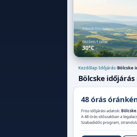
Adatok frissítve:
ÉRZÉKELT HŐM.
30°C
Kezdőlap
/
Időjárás
/
Bölcske i
Bölcske időjárás
48 órás óránként
Friss időjárási adatok:
Bölcske
A 48 órás időszakban a legal
Szabadidős program, strandolás,