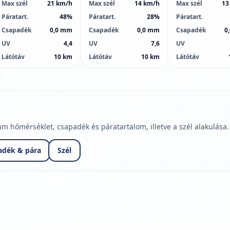
Max szél
21 km/h
Max szél
14 km/h
Max szél
13
Páratart.
48%
Páratart.
28%
Páratart.
Csapadék
0,0 mm
Csapadék
0,0 mm
Csapadék
0
UV
4,4
UV
7,6
UV
Látótáv
10 km
Látótáv
10 km
Látótáv
hőmérséklet, csapadék és páratartalom, illetve a szél alakulása.
adék & pára
Szél