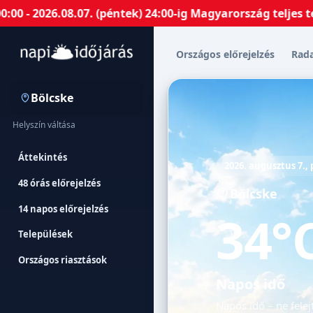
6.08.07. (péntek) 24:00-ig Magyarország teljes területé
Országos előrejelzés
Rad
Bölcske
Helyszín váltása
Áttekintés
2026. augusztus 7.,
48 órás előrejelzés
Bölcske
14 napos előrejelzés
34°
Települések
Országos riasztások
Napos idő
Napos idő – ne felej