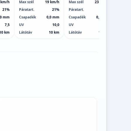
 km/h
Max szél
19 km/h
Max szél
23 km/h
Max sz
21%
Páratart.
21%
Páratart.
26%
Páratar
,0 mm
Csapadék
0,0 mm
Csapadék
0,9 mm
Csapa
7,5
UV
10,0
UV
10,0
UV
10 km
Látótáv
10 km
Látótáv
10 km
Látótá