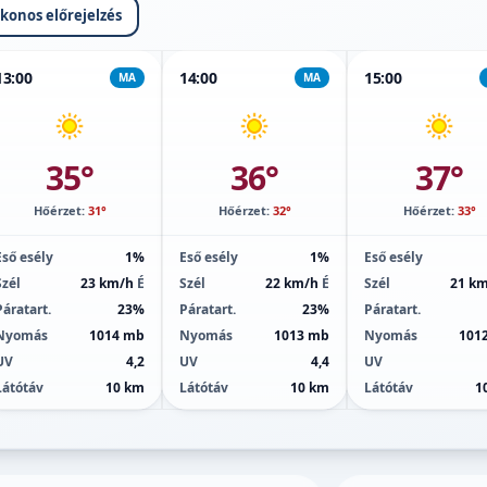
ikonos előrejelzés
13:00
14:00
15:00
MA
MA
35°
36°
37°
Hőérzet:
31°
Hőérzet:
32°
Hőérzet:
33°
Eső esély
1%
Eső esély
1%
Eső esély
Szél
23 km/h
É
Szél
22 km/h
É
Szél
21 k
Páratart.
23%
Páratart.
23%
Páratart.
Nyomás
1014 mb
Nyomás
1013 mb
Nyomás
101
UV
4,2
UV
4,4
UV
Látótáv
10 km
Látótáv
10 km
Látótáv
1