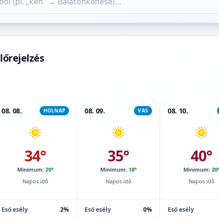
lőrejelzés
08. 08.
08. 09.
08. 10.
HOLNAP
VAS
34°
35°
40°
Minimum:
20°
Minimum:
18°
Minimum:
20
Napos idő
Napos idő
Napos idő
Eső esély
2%
Eső esély
0%
Eső esély