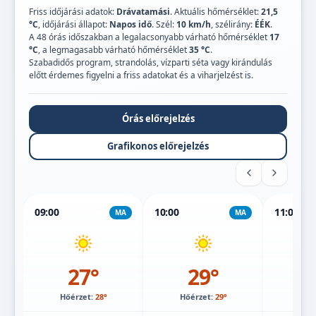
Friss időjárási adatok:
Drávatamási
. Aktuális hőmérséklet:
21,5
°C
, időjárási állapot:
Napos idő
. Szél:
10 km/h
, szélirány:
ÉÉK
.
A 48 órás időszakban a legalacsonyabb várható hőmérséklet
17
°C
, a legmagasabb várható hőmérséklet
35 °C
.
Szabadidős program, strandolás, vízparti séta vagy kirándulás
előtt érdemes figyelni a friss adatokat és a viharjelzést is.
Órás előrejelzés
Grafikonos előrejelzés
09:00
10:00
11:00
MA
MA
27°
29°
Hőérzet:
28°
Hőérzet:
29°
Hőé