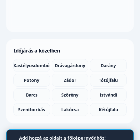
Időjárás a közelben
Kastélyosdombó
Drávagárdony
Darány
Potony
Zádor
Tótújfalu
Barcs
Szörény
Istvándi
Szentborbás
Lakócsa
Kétújfalu
Add hozzá az oldalt a főképernyődhöz!