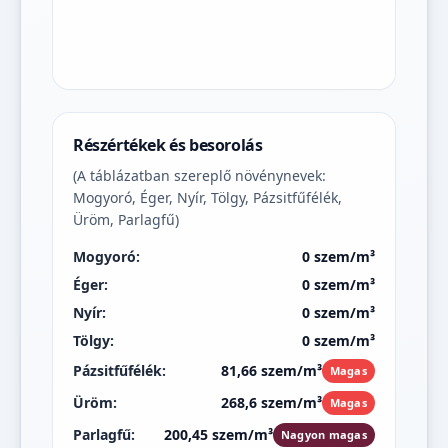
Részértékek és besorolás
(A táblázatban szereplő növénynevek:
Mogyoró, Éger, Nyír, Tölgy, Pázsitfűfélék,
Üröm, Parlagfű)
Mogyoró:
0 szem/m³
Éger:
0 szem/m³
Nyír:
0 szem/m³
Tölgy:
0 szem/m³
Pázsitfűfélék:
81,66 szem/m³
Magas
Üröm:
268,6 szem/m³
Magas
Parlagfű:
200,45 szem/m³
Nagyon magas