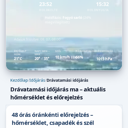
23:52
15:32
HOLDKELTE
HOLDNYUGTA
Holdfázis:
Fogyó sarló
(24%
megvilágított)
Adatok frissítve:
08. 07. 08:00
ÉRZÉKELT
NAPI MIN –
SZÉL
PÁRATARTALOM
LÉGNYOMÁS
HŐM.
MAX
10 km/h
66%
ÉÉK
21°C
20°
35°
1015 hPa
–
Kezdőlap
/
Időjárás
/
Drávatamási időjárás
Drávatamási időjárás ma – aktuális
hőmérséklet és előrejelzés
48 órás óránkénti előrejelzés –
hőmérséklet, csapadék és szél