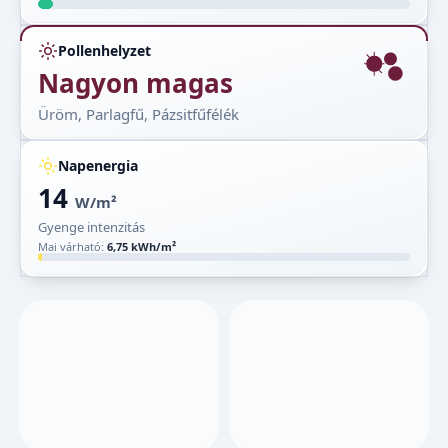
Pollenhelyzet
Nagyon magas
Üröm, Parlagfű, Pázsitfűfélék
Napenergia
14
W/m²
Gyenge intenzitás
Mai várható:
6,75 kWh/m²