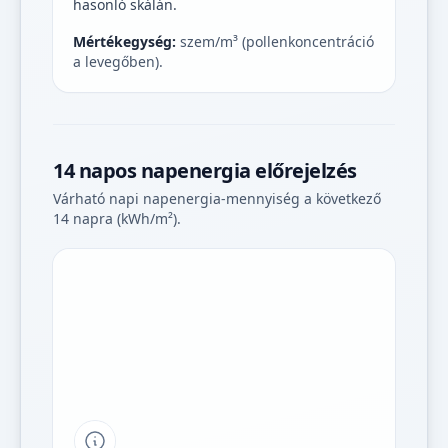
hasonló skálán.
Mértékegység:
szem/m³ (pollenkoncentráció
a levegőben).
14 napos napenergia előrejelzés
Várható napi napenergia-mennyiség a következő
14 napra (kWh/m²).