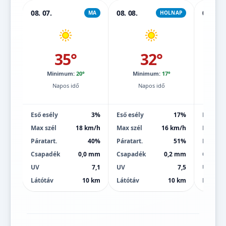
08. 07.
08. 08.
08. 09.
MA
HOLNAP
35°
32°
Minimum:
20°
Minimum:
17°
Mi
Napos idő
Napos idő
Eső esély
3%
Eső esély
17%
Eső esé
Max szél
18 km/h
Max szél
16 km/h
Max szé
Páratart.
40%
Páratart.
51%
Páratart
Csapadék
0,0 mm
Csapadék
0,2 mm
Csapad
UV
7,1
UV
7,5
UV
Látótáv
10 km
Látótáv
10 km
Látótáv