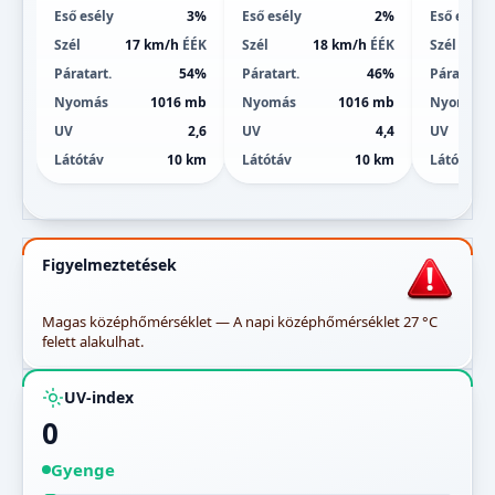
Eső esély
3%
Eső esély
2%
Eső esély
Szél
17 km/h
ÉÉK
Szél
18 km/h
ÉÉK
Szél
Páratart.
54%
Páratart.
46%
Páratart.
Nyomás
1016 mb
Nyomás
1016 mb
Nyomás
UV
2,6
UV
4,4
UV
Látótáv
10 km
Látótáv
10 km
Látótáv
Figyelmeztetések
Magas középhőmérséklet — A napi középhőmérséklet 27 °C
felett alakulhat.
UV-index
0
Gyenge