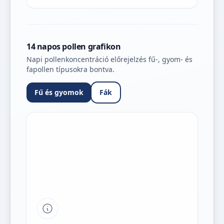
14 napos pollen grafikon
Napi pollenkoncentráció előrejelzés fű-, gyom- és
fapollen típusokra bontva.
Fű és gyomok
Fák
Tipp a grafikon jelmagyarázatához