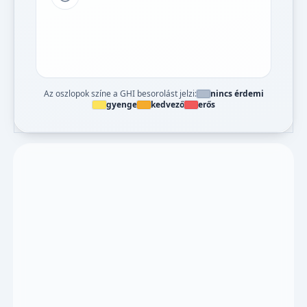
Tipp a grafikon jelmagyarázatához
Az oszlopok színe a GHI besorolást jelzi:
nincs érdemi
gyenge
kedvező
erős