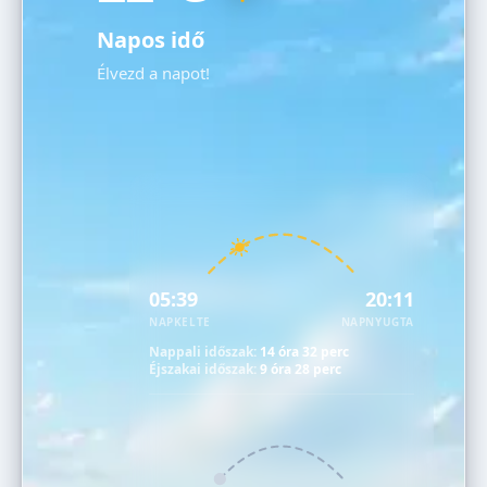
Napos idő
Élvezd a napot!
05:39
20:11
NAPKELTE
NAPNYUGTA
Nappali időszak:
14 óra 32 perc
Éjszakai időszak:
9 óra 28 perc