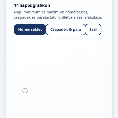
14 napos grafikon
Napi minimum és maximum hőmérséklet,
csapadék és páratartalom, illetve a szél alakulása.
Hőmérséklet
Csapadék & pára
Szél
Tipp a grafikon jelmagyarázatához