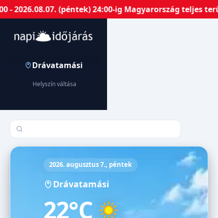
 2026.08.07. (péntek) 24:00-ig Magyarország teljes terü
Drávatamási
Helyszín váltása
Település keresése
2026. augusztus 7., péntek
Drávatamási
22°C