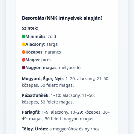
Besorolás (NNK irányelvek alapján)
Szintek:
Minimális
: zöld
Alacsony
: sárga
Közepes
: narancs
Magas
: piros
Nagyon magas
: mélybordó
Mogyoró, Éger, Nyír:
1–20: alacsony, 21–50:
közepes, 50 felett: magas.
Pázsitfűfélék:
1–10: alacsony, 11–50:
közepes, 50 felett: magas.
Parlagfű:
1–9: alacsony, 10–29: közepes, 30–
49: magas, 50 felett: nagyon magas.
Tölgy, Üröm:
a mogyoróhoz és nyírhoz