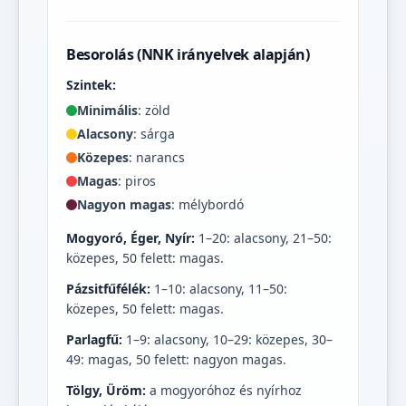
Besorolás (NNK irányelvek alapján)
Szintek:
Minimális
: zöld
Alacsony
: sárga
Közepes
: narancs
Magas
: piros
Nagyon magas
: mélybordó
Mogyoró, Éger, Nyír:
1–20: alacsony, 21–50:
közepes, 50 felett: magas.
Pázsitfűfélék:
1–10: alacsony, 11–50:
közepes, 50 felett: magas.
Parlagfű:
1–9: alacsony, 10–29: közepes, 30–
49: magas, 50 felett: nagyon magas.
Tölgy, Üröm:
a mogyoróhoz és nyírhoz