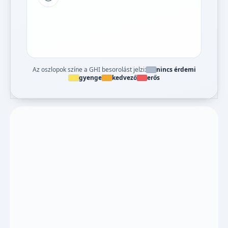
Tipp a grafikon jelmagyarázatához
Az oszlopok színe a GHI besorolást jelzi:
nincs érdemi
gyenge
kedvező
erős