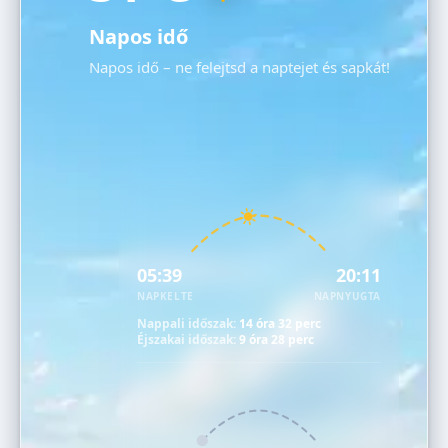
Napos idő
Napos idő – ne felejtsd a naptejet és sapkát!
05:39
20:11
NAPKELTE
NAPNYUGTA
Nappali időszak:
14 óra 32 perc
Éjszakai időszak:
9 óra 28 perc