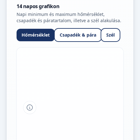
14 napos grafikon
Napi minimum és maximum hőmérséklet,
csapadék és páratartalom, illetve a szél alakulása.
Hőmérséklet
Csapadék & pára
Szél
Tipp a grafikon jelmagyarázatához