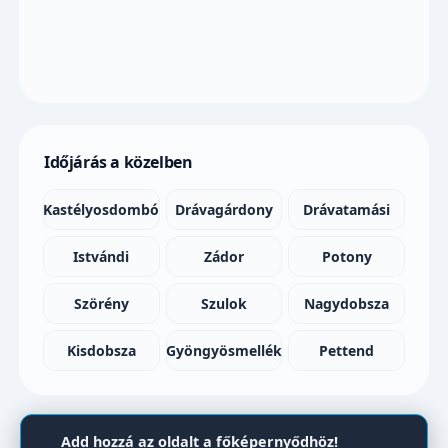
Időjárás a közelben
Kastélyosdombó
Drávagárdony
Drávatamási
Istvándi
Zádor
Potony
Szörény
Szulok
Nagydobsza
Kisdobsza
Gyöngyösmellék
Pettend
Add hozzá az oldalt a főképernyődhöz!