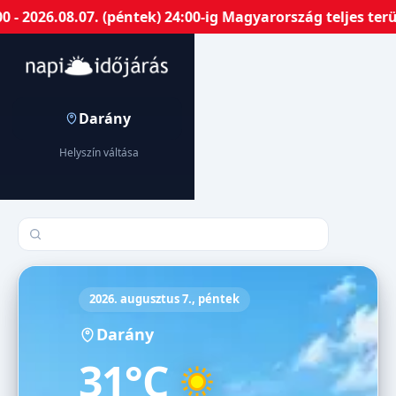
 2026.08.07. (péntek) 24:00-ig Magyarország teljes terü
Darány
Helyszín váltása
Település keresése
2026. augusztus 7., péntek
Darány
31°C