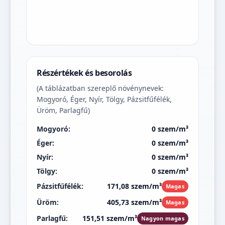
Részértékek és besorolás
(A táblázatban szereplő növénynevek:
Mogyoró, Éger, Nyír, Tölgy, Pázsitfűfélék,
Üröm, Parlagfű)
Mogyoró:
0 szem/m³
Éger:
0 szem/m³
Nyír:
0 szem/m³
Tölgy:
0 szem/m³
Pázsitfűfélék:
171,08 szem/m³
Magas
Üröm:
405,73 szem/m³
Magas
Parlagfű:
151,51 szem/m³
Nagyon magas