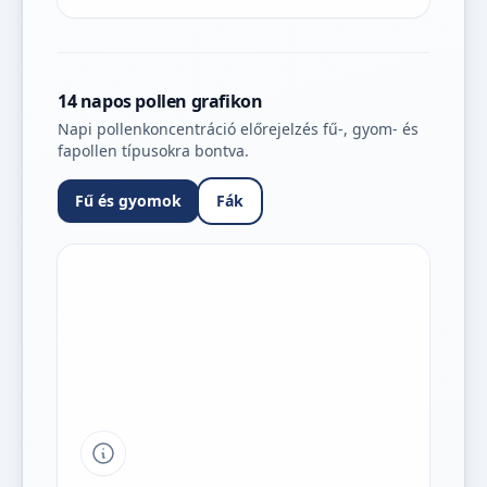
14 napos pollen grafikon
Napi pollenkoncentráció előrejelzés fű-, gyom- és
fapollen típusokra bontva.
Fű és gyomok
Fák
Tipp a grafikon jelmagyarázatához