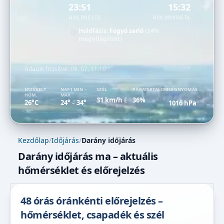
23:51
15:32
HOLDKELTE
HOLDNYUGTA
Holdfázis:
Fogyó sarló
(24%
megvilágított)
Adatok frissítve:
08. 07. 11:10
ÉRZÉKELT
NAPI MIN –
SZÉL
PÁRATARTALOM
LÉGNYOMÁS
HŐM.
MAX
31 km/h
36%
É
26°C
24°
34°
1016 hPa
–
Kezdőlap
/
Időjárás
/
Darány időjárás
Darány időjárás ma – aktuális
hőmérséklet és előrejelzés
48 órás óránkénti előrejelzés –
hőmérséklet, csapadék és szél