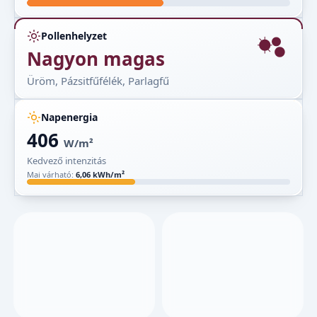
Pollenhelyzet
Nagyon magas
Üröm, Pázsitfűfélék, Parlagfű
Napenergia
406
W/m²
Kedvező intenzitás
Mai várható:
6,06 kWh/m²