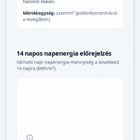
hasonló skálán.
Mértékegység:
szem/m³ (pollenkoncentráció
a levegőben).
14 napos napenergia előrejelzés
Várható napi napenergia-mennyiség a következő
14 napra (kWh/m²).