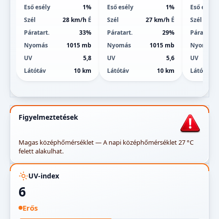
Eső esély
1%
Eső esély
1%
Eső esély
Szél
28 km/h
É
Szél
27 km/h
É
Szél
Páratart.
33%
Páratart.
29%
Páratart.
Nyomás
1015 mb
Nyomás
1015 mb
Nyomás
UV
5,8
UV
5,6
UV
Látótáv
10 km
Látótáv
10 km
Látótáv
Figyelmeztetések
Magas középhőmérséklet — A napi középhőmérséklet 27 °C
felett alakulhat.
UV-index
6
Erős