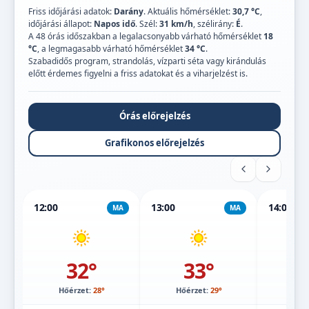
Friss időjárási adatok:
Darány
. Aktuális hőmérséklet:
30,7 °C
,
időjárási állapot:
Napos idő
. Szél:
31 km/h
, szélirány:
É
.
A 48 órás időszakban a legalacsonyabb várható hőmérséklet
18
°C
, a legmagasabb várható hőmérséklet
34 °C
.
Szabadidős program, strandolás, vízparti séta vagy kirándulás
előtt érdemes figyelni a friss adatokat és a viharjelzést is.
Órás előrejelzés
Grafikonos előrejelzés
12:00
13:00
14:00
MA
MA
32°
33°
Hőérzet:
28°
Hőérzet:
29°
Hőé