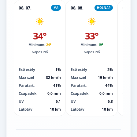
08. 07.
08. 08.
08. 09.
MA
HOLNAP
34°
33°
Minimum:
24°
Minimum:
19°
Mi
Napos idő
Napos idő
Eső esély
1%
Eső esély
2%
Eső esé
Max szél
32 km/h
Max szél
19 km/h
Max szé
Páratart.
41%
Páratart.
44%
Páratart
Csapadék
0,0 mm
Csapadék
0,0 mm
Csapad
UV
6,1
UV
6,8
UV
Látótáv
10 km
Látótáv
10 km
Látótáv