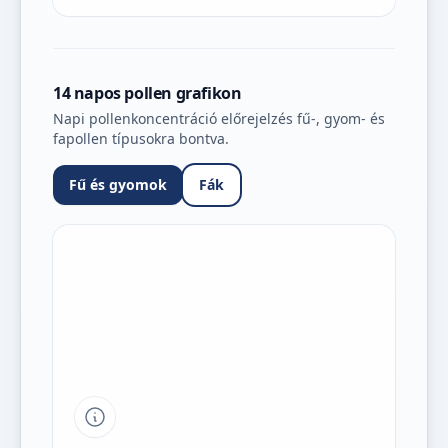
14 napos pollen grafikon
Napi pollenkoncentráció előrejelzés fű-, gyom- és
fapollen típusokra bontva.
Fű és gyomok
Fák
Tipp a grafikon jelmagyarázatához