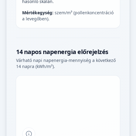
hasonló skálán.
Mértékegység:
szem/m³ (pollenkoncentráció
a levegőben).
14 napos napenergia előrejelzés
Várható napi napenergia-mennyiség a következő
14 napra (kWh/m²).