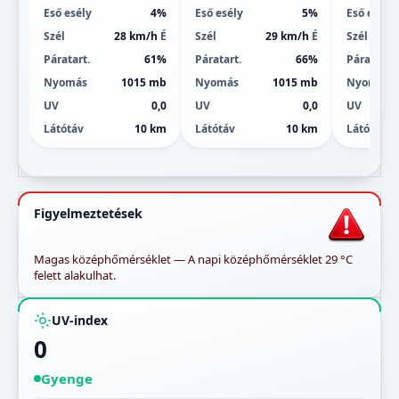
Eső esély
4%
Eső esély
5%
Eső esély
Szél
28 km/h
É
Szél
29 km/h
É
Szél
Páratart.
61%
Páratart.
66%
Páratart.
Nyomás
1015 mb
Nyomás
1015 mb
Nyomás
UV
0,0
UV
0,0
UV
Látótáv
10 km
Látótáv
10 km
Látótáv
Figyelmeztetések
Magas középhőmérséklet — A napi középhőmérséklet 29 °C
felett alakulhat.
UV-index
0
Gyenge