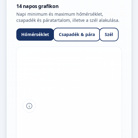
14 napos grafikon
Napi minimum és maximum hőmérséklet,
csapadék és páratartalom, illetve a szél alakulása.
Hőmérséklet
Csapadék & pára
Szél
Tipp a grafikon jelmagyarázatához