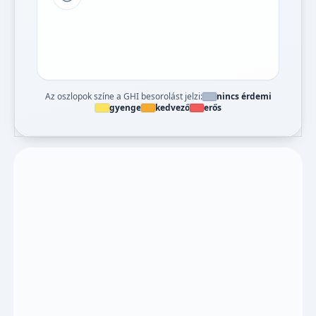
Tipp a grafikon jelmagyarázatához
Az oszlopok színe a GHI besorolást jelzi:
nincs érdemi
gyenge
kedvező
erős