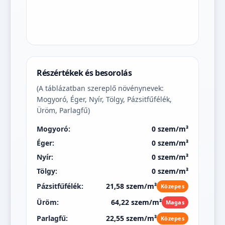
Részértékek és besorolás
(A táblázatban szereplő növénynevek:
Mogyoró, Éger, Nyír, Tölgy, Pázsitfűfélék,
Üröm, Parlagfű)
Mogyoró:
0 szem/m³
Éger:
0 szem/m³
Nyír:
0 szem/m³
Tölgy:
0 szem/m³
Pázsitfűfélék:
21,58 szem/m³
Közepes
Üröm:
64,22 szem/m³
Magas
Parlagfű:
22,55 szem/m³
Közepes