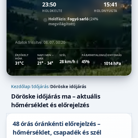
23:50
15:41
HOLDKELTE
HOLDNYUGTA
Holdfázis:
Fogyó sarló
(24%
megvilágított)
Adatok frissítve:
08. 07. 00:20
ÉRZÉKELT
NAPI MIN –
SZÉL
PÁRATARTALOM
LÉGNYOMÁS
HŐM.
MAX
28 km/h
45%
É
31°C
21°
34°
1014 hPa
–
Kezdőlap
/
Időjárás
/
Döröske időjárás
Döröske időjárás ma – aktuális
hőmérséklet és előrejelzés
48 órás óránkénti előrejelzés –
hőmérséklet, csapadék és szél