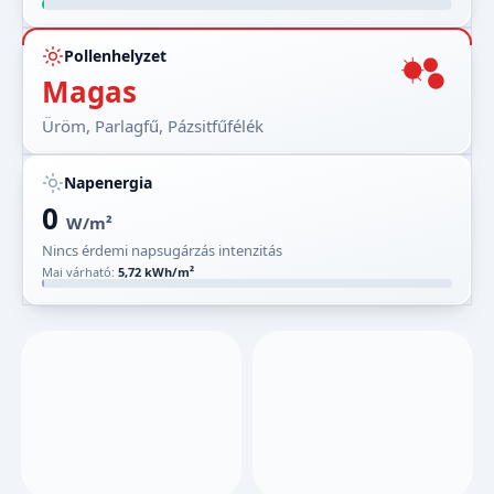
Pollenhelyzet
Magas
Üröm, Parlagfű, Pázsitfűfélék
Napenergia
0
W/m²
Nincs érdemi napsugárzás intenzitás
Mai várható:
5,72 kWh/m²