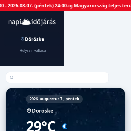
 2026.08.07. (péntek) 24:00-ig Magyarország teljes terü
Döröske
Helyszín váltása
Település keresése
2026. augusztus 7., péntek
Döröske
29°C