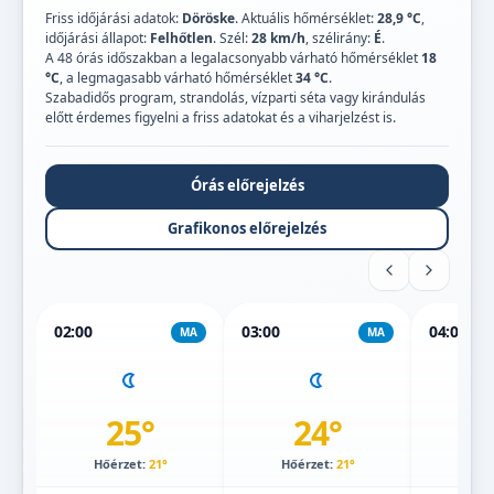
Friss időjárási adatok:
Döröske
. Aktuális hőmérséklet:
28,9 °C
,
időjárási állapot:
Felhőtlen
. Szél:
28 km/h
, szélirány:
É
.
A 48 órás időszakban a legalacsonyabb várható hőmérséklet
18
°C
, a legmagasabb várható hőmérséklet
34 °C
.
Szabadidős program, strandolás, vízparti séta vagy kirándulás
előtt érdemes figyelni a friss adatokat és a viharjelzést is.
Órás előrejelzés
Grafikonos előrejelzés
02:00
03:00
04:00
MA
MA
25°
24°
Hőérzet:
21°
Hőérzet:
21°
Hőé