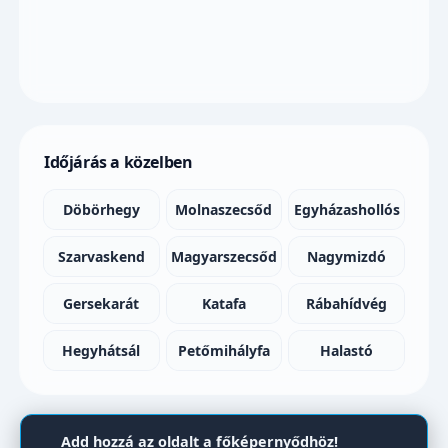
Időjárás a közelben
Döbörhegy
Molnaszecsőd
Egyházashollós
Szarvaskend
Magyarszecsőd
Nagymizdó
Gersekarát
Katafa
Rábahídvég
Hegyhátsál
Petőmihályfa
Halastó
Add hozzá az oldalt a főképernyődhöz!