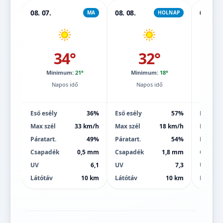
08. 07.
08. 08.
08. 09.
MA
HOLNAP
34°
32°
Minimum:
21°
Minimum:
18°
Mi
Napos idő
Napos idő
Eső esély
36%
Eső esély
57%
Eső esé
Max szél
33 km/h
Max szél
18 km/h
Max szé
Páratart.
49%
Páratart.
54%
Páratart
Csapadék
0,5 mm
Csapadék
1,8 mm
Csapad
UV
6,1
UV
7,3
UV
Látótáv
10 km
Látótáv
10 km
Látótáv