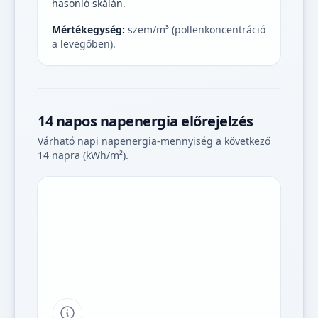
hasonló skálán.
Mértékegység:
szem/m³ (pollenkoncentráció
a levegőben).
14 napos napenergia előrejelzés
Várható napi napenergia-mennyiség a következő
14 napra (kWh/m²).