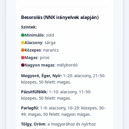
Besorolás (NNK irányelvek alapján)
Szintek:
Minimális
: zöld
Alacsony
: sárga
Közepes
: narancs
Magas
: piros
Nagyon magas
: mélybordó
Mogyoró, Éger, Nyír:
1–20: alacsony, 21–50:
közepes, 50 felett: magas.
Pázsitfűfélék:
1–10: alacsony, 11–50:
közepes, 50 felett: magas.
Parlagfű:
1–9: alacsony, 10–29: közepes, 30–
49: magas, 50 felett: nagyon magas.
Tölgy, Üröm:
a mogyoróhoz és nyírhoz