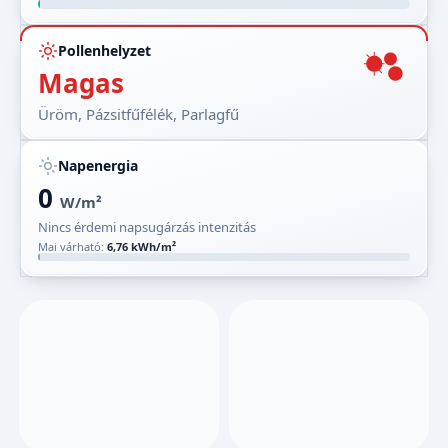
Pollenhelyzet
Magas
Üröm, Pázsitfűfélék, Parlagfű
Napenergia
0
W/m²
Nincs érdemi napsugárzás intenzitás
Mai várható:
6,76 kWh/m²