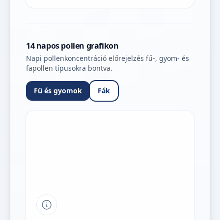
14 napos pollen grafikon
Napi pollenkoncentráció előrejelzés fű-, gyom- és
fapollen típusokra bontva.
Fű és gyomok
Fák
Tipp a grafikon jelmagyarázatához