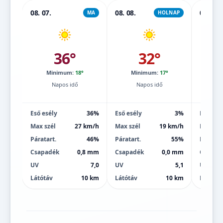
08. 07.
08. 08.
08. 09.
MA
HOLNAP
36°
32°
Minimum:
18°
Minimum:
17°
Mi
Napos idő
Napos idő
Eső esély
36%
Eső esély
3%
Eső esé
Max szél
27 km/h
Max szél
19 km/h
Max szé
Páratart.
46%
Páratart.
55%
Páratart
Csapadék
0,8 mm
Csapadék
0,0 mm
Csapad
UV
7,0
UV
5,1
UV
Látótáv
10 km
Látótáv
10 km
Látótáv