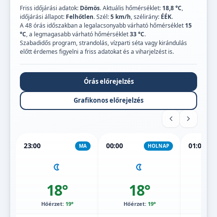
Friss időjárási adatok:
Dömös
. Aktuális hőmérséklet:
18,8 °C
,
időjárási állapot:
Felhőtlen
. Szél:
5 km/h
, szélirány:
ÉÉK
.
A 48 órás időszakban a legalacsonyabb várható hőmérséklet
15
°C
, a legmagasabb várható hőmérséklet
33 °C
.
Szabadidős program, strandolás, vízparti séta vagy kirándulás
előtt érdemes figyelni a friss adatokat és a viharjelzést is.
Órás előrejelzés
Grafikonos előrejelzés
23:00
00:00
01:00
MA
HOLNAP
18°
18°
Hőérzet:
19°
Hőérzet:
19°
Hőé