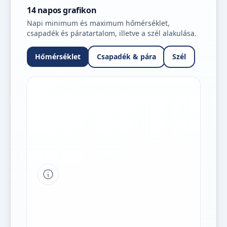
14 napos grafikon
Napi minimum és maximum hőmérséklet,
csapadék és páratartalom, illetve a szél alakulása.
Hőmérséklet
Csapadék & pára
Szél
Tipp a grafikon jelmagyarázatához