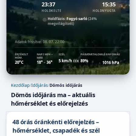
23:37
15:35
HOLDKELTE
HOLDNYUGTA
Holdfázis:
Fogyó sarló
(24%
megvilágított)
Adatok frissítve:
08. 07. 22:00
ÉRZÉKELT
NAPI MIN –
SZÉL
PÁRATARTALOM
LÉGNYOMÁS
HŐM.
MAX
5 km/h
89%
ÉÉK
20°C
18°
36°
1016 hPa
–
Kezdőlap
/
Időjárás
/
Dömös időjárás
Dömös időjárás ma – aktuális
hőmérséklet és előrejelzés
48 órás óránkénti előrejelzés –
hőmérséklet, csapadék és szél