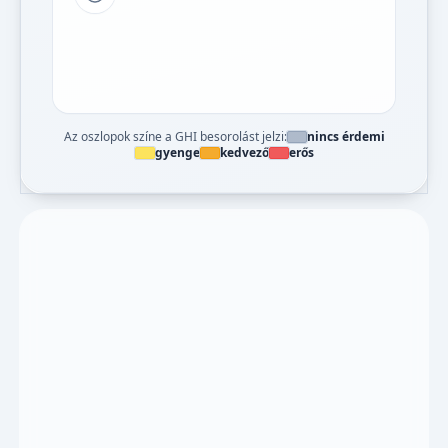
Tipp a grafikon jelmagyarázatához
Az oszlopok színe a GHI besorolást jelzi:
nincs érdemi
gyenge
kedvező
erős