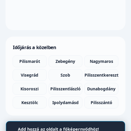
Időjárás a közelben
Pilismarót
Zebegény
Nagymaros
Visegrád
Szob
Pilisszentkereszt
Kisoroszi
Pilisszentlászló
Dunabogdány
Kesztölc
Ipolydamásd
Pilisszántó
Add hozzá az oldalt a főképernyődhöz!