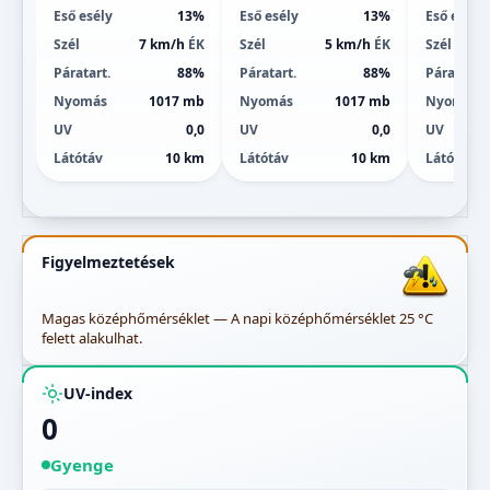
Eső esély
13%
Eső esély
13%
Eső esély
Szél
7 km/h
ÉK
Szél
5 km/h
ÉK
Szél
Páratart.
88%
Páratart.
88%
Páratart.
Nyomás
1017 mb
Nyomás
1017 mb
Nyomás
UV
0,0
UV
0,0
UV
Látótáv
10 km
Látótáv
10 km
Látótáv
Figyelmeztetések
Magas középhőmérséklet — A napi középhőmérséklet 25 °C
felett alakulhat.
UV-index
0
Gyenge