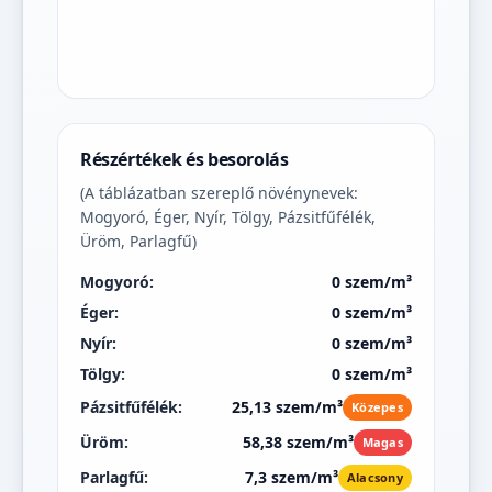
Részértékek és besorolás
(A táblázatban szereplő növénynevek:
Mogyoró, Éger, Nyír, Tölgy, Pázsitfűfélék,
Üröm, Parlagfű)
Mogyoró:
0 szem/m³
Éger:
0 szem/m³
Nyír:
0 szem/m³
Tölgy:
0 szem/m³
Pázsitfűfélék:
25,13 szem/m³
Közepes
Üröm:
58,38 szem/m³
Magas
Parlagfű:
7,3 szem/m³
Alacsony