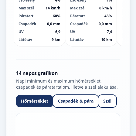
Eső esély
4%
Eső esély
1%
Eső esé
Max szél
14 km/h
Max szél
8 km/h
Max szé
Páratart.
60%
Páratart.
43%
Páratart
Csapadék
0,0 mm
Csapadék
0,0 mm
Csapad
UV
6,9
UV
7,4
UV
Látótáv
9 km
Látótáv
10 km
Látótáv
14 napos grafikon
Napi minimum és maximum hőmérséklet,
csapadék és páratartalom, illetve a szél alakulása.
Hőmérséklet
Csapadék & pára
Szél