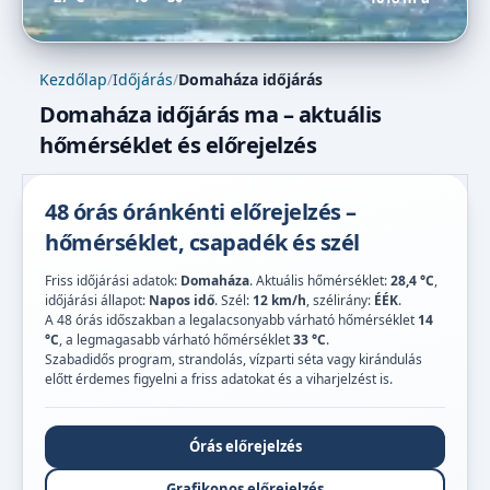
Kezdőlap
/
Időjárás
/
Domaháza időjárás
Domaháza időjárás ma – aktuális
hőmérséklet és előrejelzés
48 órás óránkénti előrejelzés –
hőmérséklet, csapadék és szél
Friss időjárási adatok:
Domaháza
. Aktuális hőmérséklet:
28,4 °C
,
időjárási állapot:
Napos idő
. Szél:
12 km/h
, szélirány:
ÉÉK
.
A 48 órás időszakban a legalacsonyabb várható hőmérséklet
14
°C
, a legmagasabb várható hőmérséklet
33 °C
.
Szabadidős program, strandolás, vízparti séta vagy kirándulás
előtt érdemes figyelni a friss adatokat és a viharjelzést is.
Órás előrejelzés
Grafikonos előrejelzés