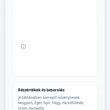
Tipp a grafikon jelmagyarázatához
Részértékek és besorolás
(A táblázatban szereplő növénynevek:
Mogyoró, Éger, Nyír, Tölgy, Pázsitfűfélék,
Üröm, Parlagfű)