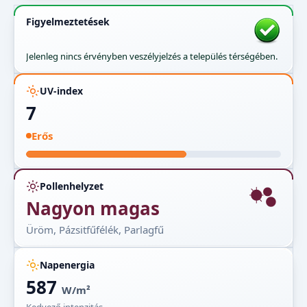
Figyelmeztetések
Jelenleg nincs érvényben veszélyjelzés a település térségében.
UV-index
7
Erős
Pollenhelyzet
Nagyon magas
Üröm, Pázsitfűfélék, Parlagfű
Napenergia
587
W/m²