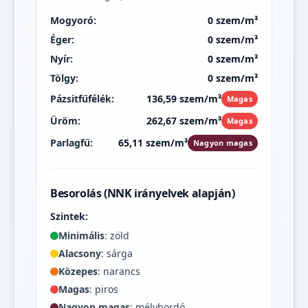
Mogyoró:
0 szem/m³
Éger:
0 szem/m³
Nyír:
0 szem/m³
Tölgy:
0 szem/m³
Pázsitfűfélék:
136,59 szem/m³
Magas
Üröm:
262,67 szem/m³
Magas
Parlagfű:
65,11 szem/m³
Nagyon magas
Besorolás (NNK irányelvek alapján)
Szintek:
Minimális
: zöld
Alacsony
: sárga
Közepes
: narancs
Magas
: piros
Nagyon magas
: mélybordó