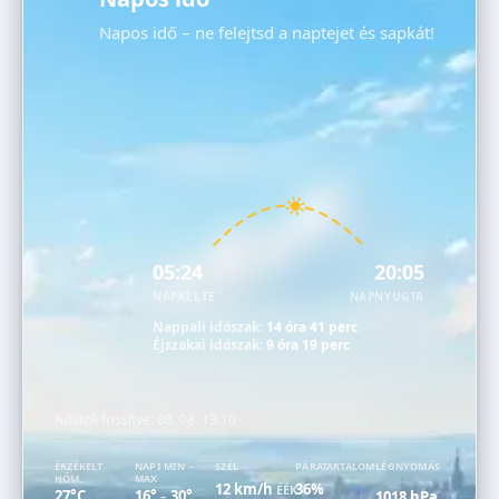
Napos idő – ne felejtsd a naptejet és sapkát!
05:24
20:05
NAPKELTE
NAPNYUGTA
Nappali időszak:
14 óra 41 perc
Éjszakai időszak:
9 óra 19 perc
Adatok frissítve:
08. 08. 13:10
ÉRZÉKELT
NAPI MIN –
SZÉL
PÁRATARTALOM
LÉGNYOMÁS
HŐM.
MAX
12 km/h
36%
ÉÉK
27°C
16°
30°
1018 hPa
–