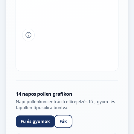
Tipp a grafikon jelmagyarázatához
14 napos pollen grafikon
Napi pollenkoncentráció előrejelzés fű-, gyom- és
fapollen típusokra bontva.
Fű és gyomok
Fák