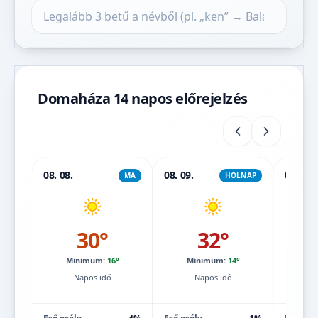
Település keresése
Domaháza 14 napos előrejelzés
08. 08.
08. 09.
08. 10.
MA
HOLNAP
30°
32°
Minimum:
16°
Minimum:
14°
Mi
Napos idő
Napos idő