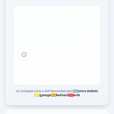
Tipp a grafikon jelmagyarázatához
Az oszlopok színe a GHI besorolást jelzi:
nincs érdemi
gyenge
kedvező
erős