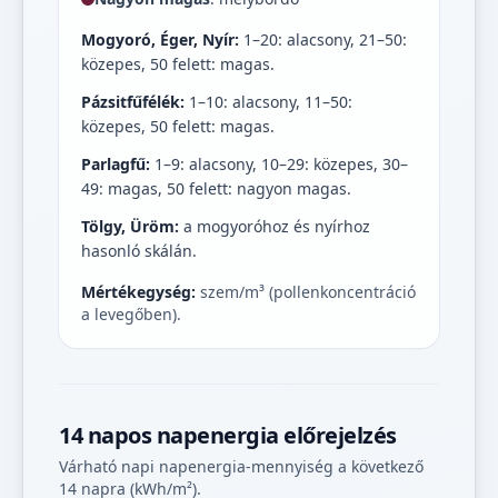
Mogyoró, Éger, Nyír:
1–20: alacsony, 21–50:
közepes, 50 felett: magas.
Pázsitfűfélék:
1–10: alacsony, 11–50:
közepes, 50 felett: magas.
Parlagfű:
1–9: alacsony, 10–29: közepes, 30–
49: magas, 50 felett: nagyon magas.
Tölgy, Üröm:
a mogyoróhoz és nyírhoz
hasonló skálán.
Mértékegység:
szem/m³ (pollenkoncentráció
a levegőben).
14 napos napenergia előrejelzés
Várható napi napenergia-mennyiség a következő
14 napra (kWh/m²).