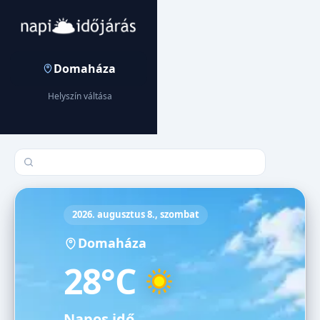
Domaháza
Helyszín váltása
Település keresése
2026. augusztus 8., szombat
Domaháza
28°C
Napos idő