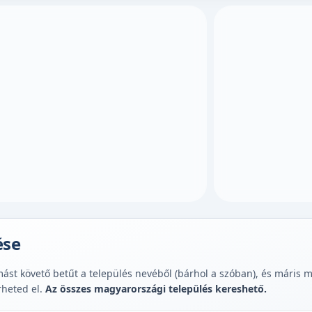
ése
st követő betűt a település nevéből (bárhol a szóban), és máris muta
rheted el.
Az összes magyarországi település kereshető.