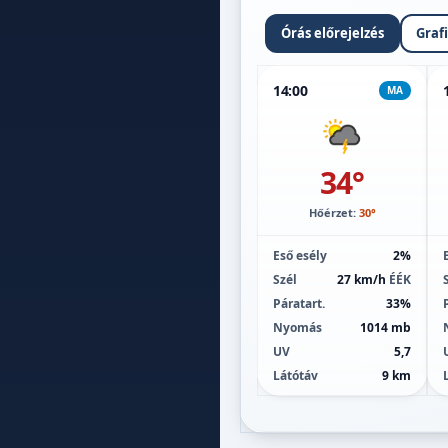
Órás előrejelzés
Graf
14:00
MA
34°
Hőérzet:
30°
Eső esély
2%
Szél
27 km/h
ÉÉK
Páratart.
33%
Nyomás
1014 mb
UV
5,7
Látótáv
9 km