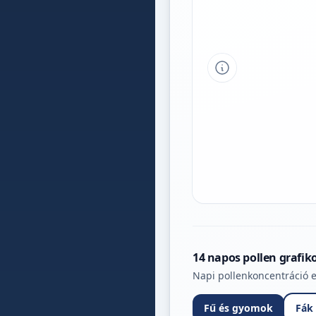
Tipp a grafikon 
14 napos pollen grafik
Napi pollenkoncentráció e
Fű és gyomok
Fák