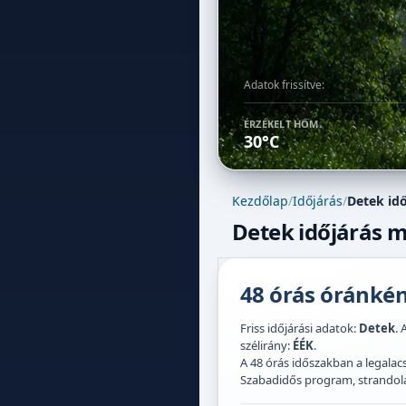
Adatok frissítve:
ÉRZÉKELT HŐM.
30°C
Kezdőlap
/
Időjárás
/
Detek idő
Detek időjárás m
48 órás óránként
Friss időjárási adatok:
Detek
. 
szélirány:
ÉÉK
.
A 48 órás időszakban a legal
Szabadidős program, strandolás,