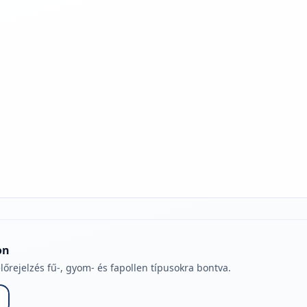
jelmagyarázatához
on
lőrejelzés fű-, gyom- és fapollen típusokra bontva.