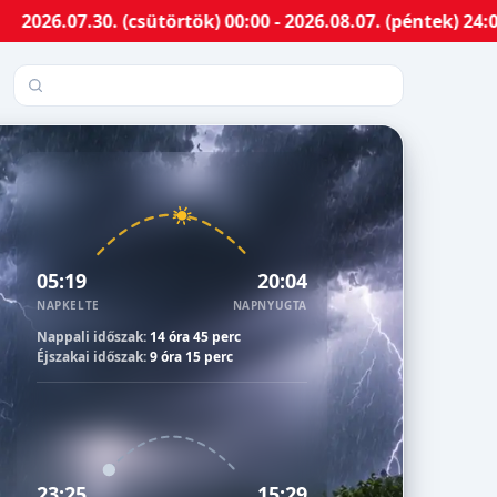
30. (csütörtök) 00:00 - 2026.08.07. (péntek) 24:00-ig M
Település keresése
05:19
20:04
NAPKELTE
NAPNYUGTA
Nappali időszak:
14 óra 45 perc
Éjszakai időszak:
9 óra 15 perc
23:25
15:29