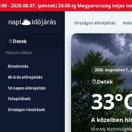
6.08.07. (péntek) 24:00-ig Magyarország teljes területé
Országos előrejelzés
Rad
Detek
Helyszín váltása
Áttekintés
2026. augusztus 7.,
48 órás előrejelzés
Detek
14 napos előrejelzés
33°
Települések
Országos riasztások
A közelben hi
Maradj biztonságban