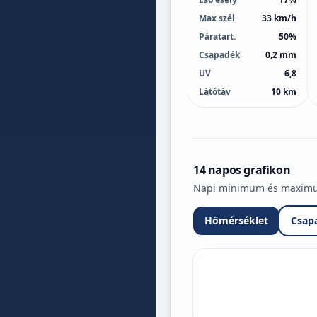
Max szél
33 km/h
Páratart.
50%
Csapadék
0,2 mm
UV
6,8
Látótáv
10 km
14 napos grafikon
Napi minimum és maximum 
Hőmérséklet
Csap