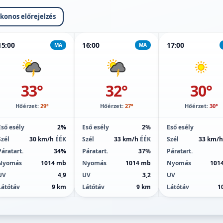
ikonos előrejelzés
15:00
16:00
17:00
MA
MA
33°
32°
30°
Hőérzet:
29°
Hőérzet:
27°
Hőérzet:
30°
Eső esély
2%
Eső esély
2%
Eső esély
Szél
30 km/h
ÉÉK
Szél
33 km/h
ÉÉK
Szél
33 km/
Páratart.
34%
Páratart.
37%
Páratart.
Nyomás
1014 mb
Nyomás
1014 mb
Nyomás
101
UV
4,9
UV
3,2
UV
Látótáv
9 km
Látótáv
9 km
Látótáv
1