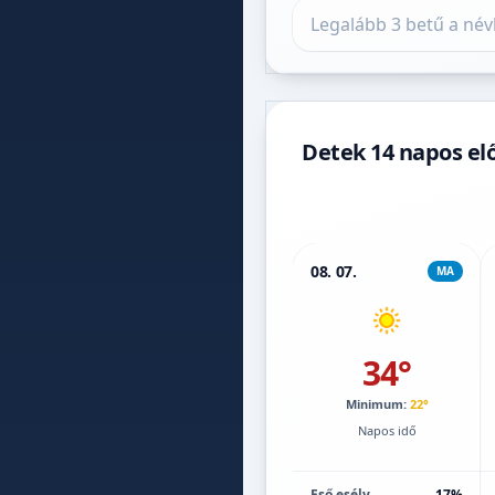
Település keresése
Detek 14 napos elő
08. 07.
MA
34°
Minimum:
22°
Napos idő
Eső esély
17%