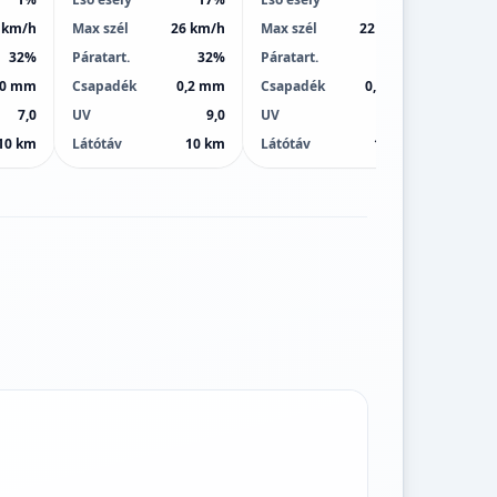
 km/h
Max szél
26 km/h
Max szél
22 km/h
Max sz
32%
Páratart.
32%
Páratart.
41%
Páratar
,0 mm
Csapadék
0,2 mm
Csapadék
0,0 mm
Csapa
7,0
UV
9,0
UV
9,0
UV
10 km
Látótáv
10 km
Látótáv
10 km
Látótá