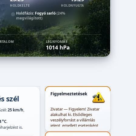
HOLDKELTE
HOLDNYUGTA
Holdfázis:
Fogyó sarló
(24%
megvilágított)
ARTALOM
LÉGNYOMÁS
1014 hPa
Figyelmeztetések
s szél
Zivatar — Figyelem! Zivatar
Szél:
25 km/h
,
alakulhat ki. Elsődleges
veszélyforrást a villámlás
4 °C
.
jelent, emellett esetenként
harjelzést is.
szélerősödés, jégeső