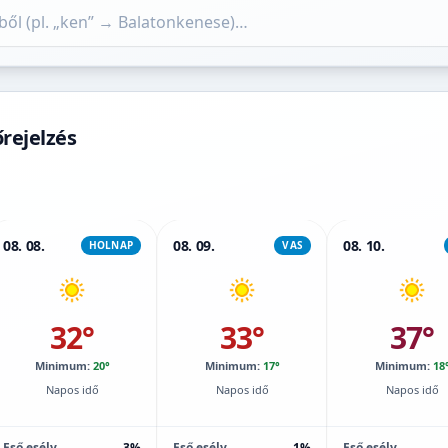
rejelzés
08. 08.
08. 09.
08. 10.
HOLNAP
VAS
32°
33°
37°
Minimum:
20°
Minimum:
17°
Minimum:
18
Napos idő
Napos idő
Napos idő
Eső esély
3%
Eső esély
1%
Eső esély