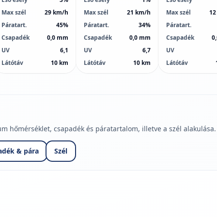
Max szél
29 km/h
Max szél
21 km/h
Max szél
12
Páratart.
45%
Páratart.
34%
Páratart.
Csapadék
0,0 mm
Csapadék
0,0 mm
Csapadék
0
UV
6,1
UV
6,7
UV
Látótáv
10 km
Látótáv
10 km
Látótáv
hőmérséklet, csapadék és páratartalom, illetve a szél alakulása.
adék & pára
Szél