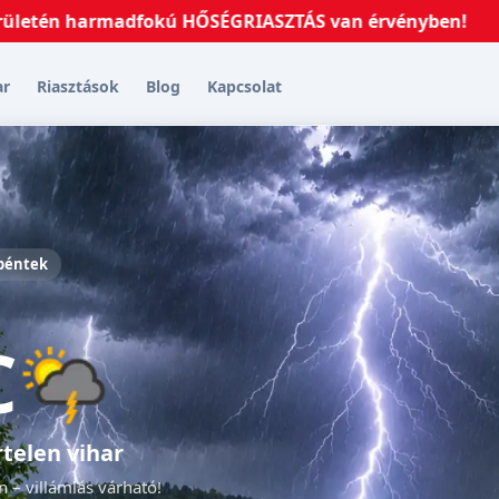
n harmadfokú HŐSÉGRIASZTÁS van érvényben!
2026.07.
ar
Riasztások
Blog
Kapcsolat
 péntek
C
rtelen vihar
 – villámlás várható!