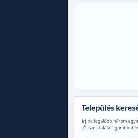
Település keres
Írj be legalább három egymá
„Összes találat” gombbal é