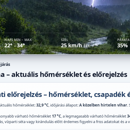
NAPI MIN – MAX
SZÉL
PÁRAT
22°
34°
25 km/h
35%
–
ÉÉK
járás
a – aktuális hőmérséklet és előrejelzés
i előrejelzés – hőmérséklet, csapadék é
Aktuális hőmérséklet:
32,9 °C
, időjárási állapot:
A közelben hirtelen vihar
. 
acsonyabb várható hőmérséklet
17 °C
, a legmagasabb várható hőmérséklet
3
 vízparti séta vagy kirándulás előtt érdemes figyelni a friss adatokat és a vi