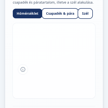
csapadék és páratartalom, illetve a szél alakulása.
Hőmérséklet
Csapadék & pára
Szél
Tipp a grafikon jelmagyarázatához