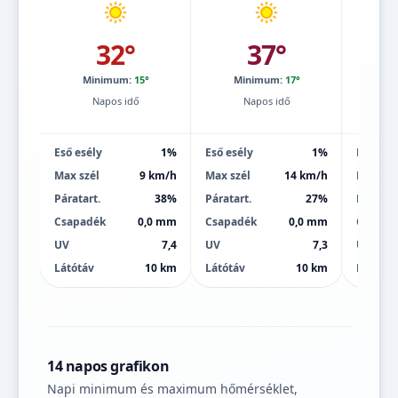
32°
37°
Minimum:
15°
Minimum:
17°
Mi
Napos idő
Napos idő
Eső esély
1%
Eső esély
1%
Eső esé
Max szél
9 km/h
Max szél
14 km/h
Max szé
Páratart.
38%
Páratart.
27%
Páratart
Csapadék
0,0 mm
Csapadék
0,0 mm
Csapad
UV
7,4
UV
7,3
UV
Látótáv
10 km
Látótáv
10 km
Látótáv
14 napos grafikon
Napi minimum és maximum hőmérséklet,