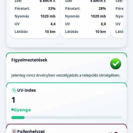
Szél
6 km/h
K
Szél
4 km/h
K
Szél
Páratart.
33%
Páratart.
28%
Páratart.
Nyomás
1020 mb
Nyomás
1020 mb
Nyomás
UV
4,4
UV
6,0
UV
Látótáv
10 km
Látótáv
10 km
Látótáv
Figyelmeztetések
Jelenleg nincs érvényben veszélyjelzés a település térségében.
UV-index
1
Gyenge
Pollenhelyzet