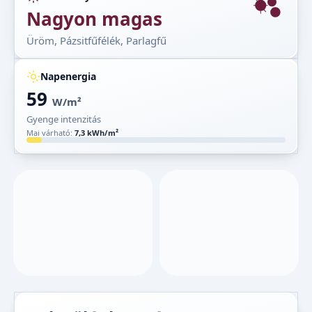
Nagyon magas
Üröm, Pázsitfűfélék, Parlagfű
Napenergia
59
W/m²
Gyenge intenzitás
Mai várható:
7,3 kWh/m²