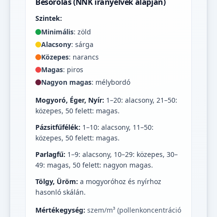
Besorolás (NNK irányelvek alapján)
Szintek:
Minimális
: zöld
Alacsony
: sárga
Közepes
: narancs
Magas
: piros
Nagyon magas
: mélybordó
Mogyoró, Éger, Nyír:
1–20: alacsony, 21–50:
közepes, 50 felett: magas.
Pázsitfűfélék:
1–10: alacsony, 11–50:
közepes, 50 felett: magas.
Parlagfű:
1–9: alacsony, 10–29: közepes, 30–
49: magas, 50 felett: nagyon magas.
Tölgy, Üröm:
a mogyoróhoz és nyírhoz
hasonló skálán.
Mértékegység:
szem/m³ (pollenkoncentráció