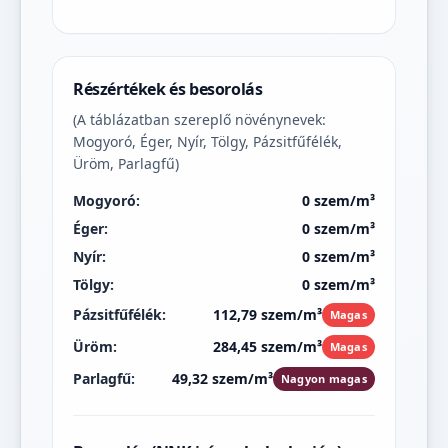
Részértékek és besorolás
(A táblázatban szereplő növénynevek:
Mogyoró, Éger, Nyír, Tölgy, Pázsitfűfélék,
Üröm, Parlagfű)
Mogyoró:
0 szem/m³
Éger:
0 szem/m³
Nyír:
0 szem/m³
Tölgy:
0 szem/m³
Pázsitfűfélék:
112,79 szem/m³
Magas
Üröm:
284,45 szem/m³
Magas
Parlagfű:
49,32 szem/m³
Nagyon magas