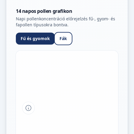
14 napos pollen grafikon
Napi pollenkoncentráció előrejelzés fű-, gyom- és
fapollen típusokra bontva.
Fű és gyomok
Fák
Tipp a grafikon jelmagyarázatához