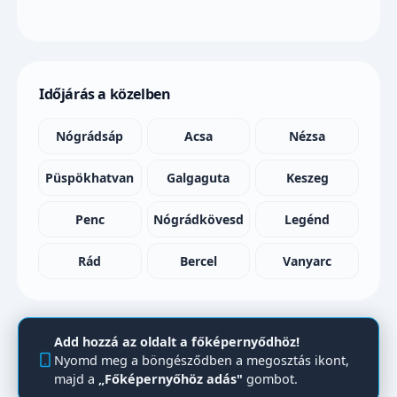
Időjárás a közelben
Nógrádsáp
Acsa
Nézsa
Püspökhatvan
Galgaguta
Keszeg
Penc
Nógrádkövesd
Legénd
Rád
Bercel
Vanyarc
Add hozzá az oldalt a főképernyődhöz!
Nyomd meg a böngésződben a megosztás ikont,
majd a
„Főképernyőhöz adás"
gombot.