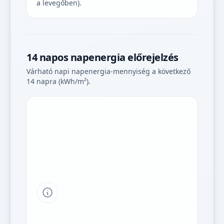
a levegőben).
14 napos napenergia előrejelzés
Várható napi napenergia-mennyiség a következő
14 napra (kWh/m²).
Tipp a grafikon jelmagyarázatához