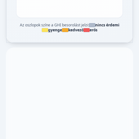
Az oszlopok színe a GHI besorolást jelzi:
nincs érdemi
gyenge
kedvező
erős