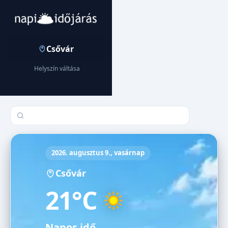
Csővár
Helyszín váltása
Település keresése
2026. augusztus 9., vasárnap
Csővár
21°C
Napos idő