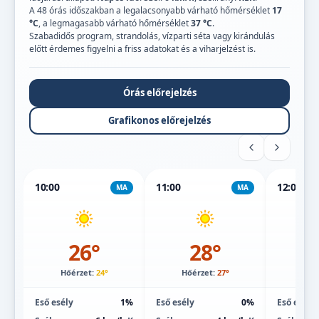
A 48 órás időszakban a legalacsonyabb várható hőmérséklet
17
°C
, a legmagasabb várható hőmérséklet
37 °C
.
Szabadidős program, strandolás, vízparti séta vagy kirándulás
előtt érdemes figyelni a friss adatokat és a viharjelzést is.
Órás előrejelzés
Grafikonos előrejelzés
10:00
11:00
12:00
MA
MA
26°
28°
Hőérzet:
24°
Hőérzet:
27°
Hőé
Eső esély
1%
Eső esély
0%
Eső esély