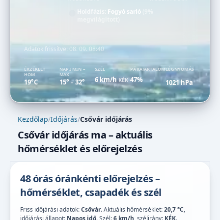
Holdfázis:
Fogyó sarló
(9%
megvilágított)
Adatok frissítve:
08. 09. 08:40
ÉRZÉKELT
NAPI MIN –
SZÉL
PÁRATARTALOM
LÉGNYOMÁS
HŐM.
MAX
6 km/h
47%
KÉK
19°C
15°
32°
1021 hPa
–
Kezdőlap
/
Időjárás
/
Csővár időjárás
Csővár időjárás ma – aktuális
hőmérséklet és előrejelzés
48 órás óránkénti előrejelzés –
hőmérséklet, csapadék és szél
Friss időjárási adatok:
Csővár
. Aktuális hőmérséklet:
20,7 °C
,
időjárási állapot:
Napos idő
. Szél:
6 km/h
, szélirány:
KÉK
.