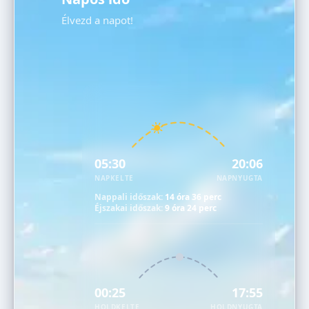
Élvezd a napot!
05:30
20:06
NAPKELTE
NAPNYUGTA
Nappali időszak:
14 óra 36 perc
Éjszakai időszak:
9 óra 24 perc
00:25
17:55
HOLDKELTE
HOLDNYUGTA