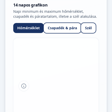
14 napos grafikon
Napi minimum és maximum hőmérséklet,
csapadék és páratartalom, illetve a szél alakulása.
Hőmérséklet
Csapadék & pára
Szél
Tipp a grafikon jelmagyarázatához