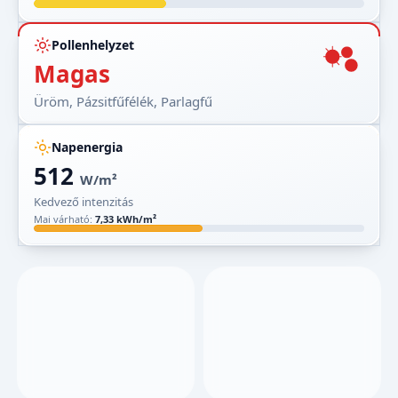
Pollenhelyzet
Magas
Üröm, Pázsitfűfélék, Parlagfű
Napenergia
512
W/m²
Kedvező intenzitás
Mai várható:
7,33 kWh/m²