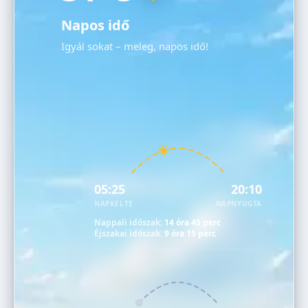
Napos idő
Igyál sokat – meleg, napos idő!
05:25
20:10
NAPKELTE
NAPNYUGTA
Nappali időszak:
14 óra 45 perc
Éjszakai időszak:
9 óra 15 perc