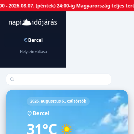
2026.08.07. (péntek) 24:00-ig Magyarország teljes terül
Bercel
Helyszín váltása
Település keresése
2026. augusztus 6., csütörtök
Bercel
31°C