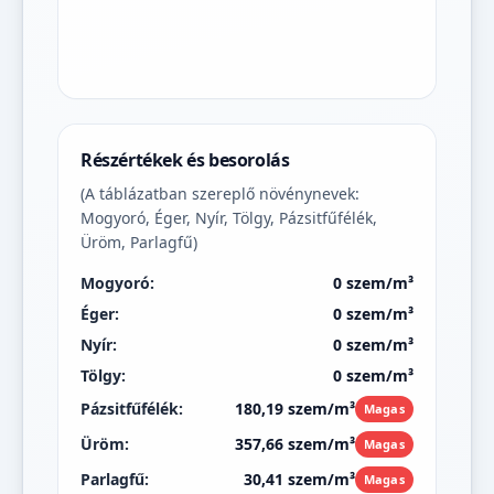
Részértékek és besorolás
(A táblázatban szereplő növénynevek:
Mogyoró, Éger, Nyír, Tölgy, Pázsitfűfélék,
Üröm, Parlagfű)
Mogyoró:
0 szem/m³
Éger:
0 szem/m³
Nyír:
0 szem/m³
Tölgy:
0 szem/m³
Pázsitfűfélék:
180,19 szem/m³
Magas
Üröm:
357,66 szem/m³
Magas
Parlagfű:
30,41 szem/m³
Magas