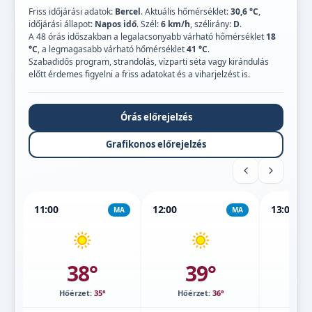
Friss időjárási adatok:
Bercel
. Aktuális hőmérséklet:
30,6 °C
,
időjárási állapot:
Napos idő
. Szél:
6 km/h
, szélirány:
D
.
A 48 órás időszakban a legalacsonyabb várható hőmérséklet
18
°C
, a legmagasabb várható hőmérséklet
41 °C
.
Szabadidős program, strandolás, vízparti séta vagy kirándulás
előtt érdemes figyelni a friss adatokat és a viharjelzést is.
Órás előrejelzés
Grafikonos előrejelzés
11:00
12:00
13:00
MA
MA
38°
39°
Hőérzet:
35°
Hőérzet:
36°
Hőé