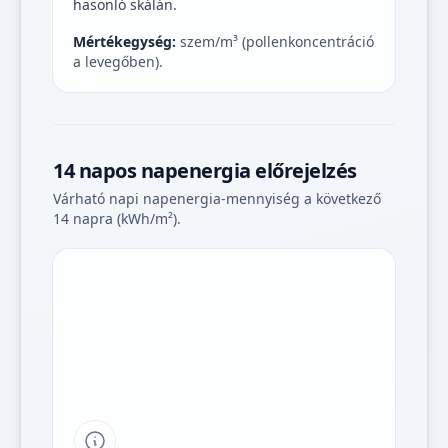
hasonló skálán.
Mértékegység:
szem/m³ (pollenkoncentráció
a levegőben).
14 napos napenergia előrejelzés
Várható napi napenergia-mennyiség a következő
14 napra (kWh/m²).