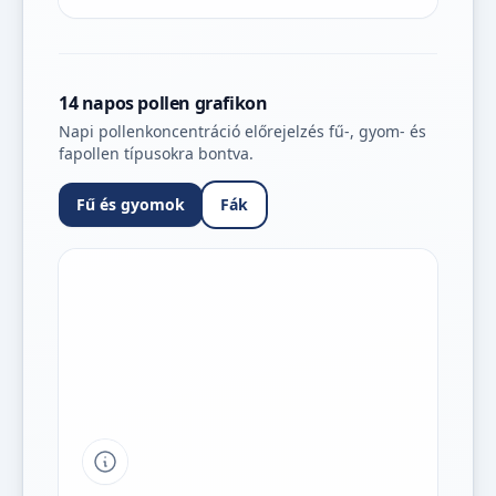
14 napos pollen grafikon
Napi pollenkoncentráció előrejelzés fű-, gyom- és
fapollen típusokra bontva.
Fű és gyomok
Fák
Tipp a grafikon jelmagyarázatához