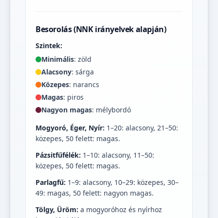
Besorolás (NNK irányelvek alapján)
Szintek:
Minimális
: zöld
Alacsony
: sárga
Közepes
: narancs
Magas
: piros
Nagyon magas
: mélybordó
Mogyoró, Éger, Nyír:
1–20: alacsony, 21–50:
közepes, 50 felett: magas.
Pázsitfűfélék:
1–10: alacsony, 11–50:
közepes, 50 felett: magas.
Parlagfű:
1–9: alacsony, 10–29: közepes, 30–
49: magas, 50 felett: nagyon magas.
Tölgy, Üröm:
a mogyoróhoz és nyírhoz