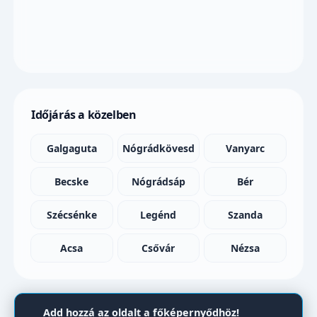
Időjárás a közelben
Galgaguta
Nógrádkövesd
Vanyarc
Becske
Nógrádsáp
Bér
Szécsénke
Legénd
Szanda
Acsa
Csővár
Nézsa
Add hozzá az oldalt a főképernyődhöz!