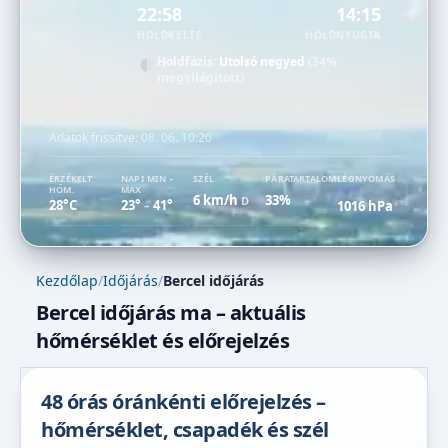
22:58
14:15
HOLDKELTE
HOLDNYUGTA
Holdfázis:
Utolsó negyed
(34%
megvilágított)
Adatok frissítve:
08. 06. 10:20
ÉRZÉKELT
NAPI MIN –
SZÉL
PÁRATARTALOM
LÉGNYOMÁS
HŐM.
MAX
6 km/h
33%
D
28°C
23°
41°
1016 hPa
–
Kezdőlap
/
Időjárás
/
Bercel időjárás
Bercel időjárás ma – aktuális
hőmérséklet és előrejelzés
48 órás óránkénti előrejelzés –
hőmérséklet, csapadék és szél