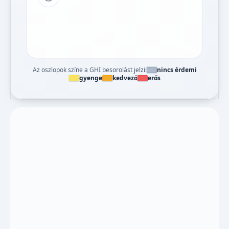
Tipp a grafikon jelmagyarázatához
Az oszlopok színe a GHI besorolást jelzi:
nincs érdemi
gyenge
kedvező
erős