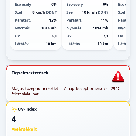
Eső esély
0%
Eső esély
0%
Eső esély
Szél
8 km/h
DDNY
Szél
10 km/h
DDNY
Szél
1
Páratart.
12%
Páratart.
11%
Páratart.
Nyomás
1014 mb
Nyomás
1014 mb
Nyomás
UV
6,0
UV
7,1
UV
Látótáv
10 km
Látótáv
10 km
Látótáv
Figyelmeztetések
Magas középhőmérséklet — A napi középhőmérséklet 29 °C
felett alakulhat.
UV-index
4
Mérsékelt