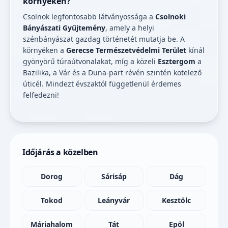
környékén?
Csolnok legfontosabb látványossága a
Csolnoki
Bányászati Gyűjtemény
, amely a helyi
szénbányászat gazdag történetét mutatja be. A
környéken a
Gerecse Természetvédelmi Terület
kínál
gyönyörű túraútvonalakat, míg a közeli
Esztergom
a
Bazilika, a Vár és a Duna-part révén szintén kötelező
úticél. Mindezt évszaktól függetlenül érdemes
felfedezni!
Időjárás a közelben
Dorog
Sárisáp
Dág
Tokod
Leányvár
Kesztölc
Máriahalom
Tát
Epöl