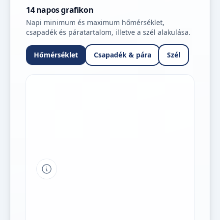
14 napos grafikon
Napi minimum és maximum hőmérséklet,
csapadék és páratartalom, illetve a szél alakulása.
Hőmérséklet
Csapadék & pára
Szél
Tipp a grafikon jelmagyarázatához