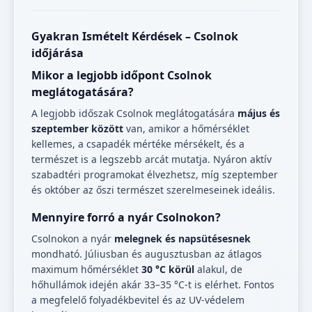
Gyakran Ismételt Kérdések – Csolnok
időjárása
Mikor a legjobb időpont Csolnok
meglátogatására?
A legjobb időszak Csolnok meglátogatására
május és
szeptember között
van, amikor a hőmérséklet
kellemes, a csapadék mértéke mérsékelt, és a
természet is a legszebb arcát mutatja. Nyáron aktív
szabadtéri programokat élvezhetsz, míg szeptember
és október az őszi természet szerelmeseinek ideális.
Mennyire forró a nyár Csolnokon?
Csolnokon a nyár
melegnek és napsütésesnek
mondható. Júliusban és augusztusban az átlagos
maximum hőmérséklet
30 °C körül
alakul, de
hőhullámok idején akár 33–35 °C-t is elérhet. Fontos
a megfelelő folyadékbevitel és az UV-védelem