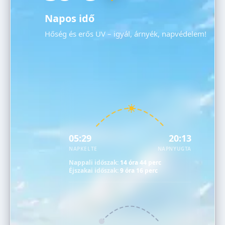
Napos idő
Hőség és erős UV – igyál, árnyék, napvédelem!
05:29
20:13
NAPKELTE
NAPNYUGTA
Nappali időszak:
14 óra 44 perc
Éjszakai időszak:
9 óra 16 perc