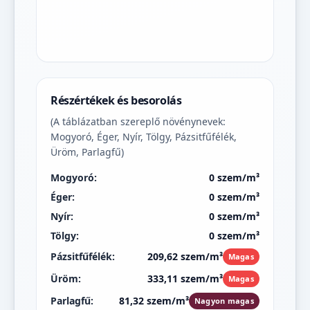
Részértékek és besorolás
(A táblázatban szereplő növénynevek:
Mogyoró, Éger, Nyír, Tölgy, Pázsitfűfélék,
Üröm, Parlagfű)
Mogyoró:
0 szem/m³
Éger:
0 szem/m³
Nyír:
0 szem/m³
Tölgy:
0 szem/m³
Pázsitfűfélék:
209,62 szem/m³
Magas
Üröm:
333,11 szem/m³
Magas
Parlagfű:
81,32 szem/m³
Nagyon magas