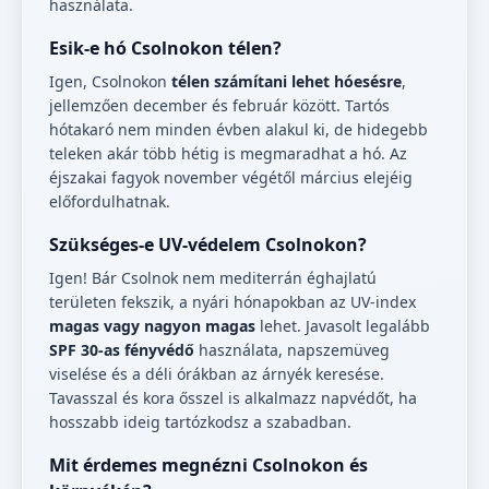
használata.
Esik-e hó Csolnokon télen?
Igen, Csolnokon
télen számítani lehet hóesésre
,
jellemzően december és február között. Tartós
hótakaró nem minden évben alakul ki, de hidegebb
teleken akár több hétig is megmaradhat a hó. Az
éjszakai fagyok november végétől március elejéig
előfordulhatnak.
Szükséges-e UV-védelem Csolnokon?
Igen! Bár Csolnok nem mediterrán éghajlatú
területen fekszik, a nyári hónapokban az UV-index
magas vagy nagyon magas
lehet. Javasolt legalább
SPF 30-as fényvédő
használata, napszemüveg
viselése és a déli órákban az árnyék keresése.
Tavasszal és kora ősszel is alkalmazz napvédőt, ha
hosszabb ideig tartózkodsz a szabadban.
Mit érdemes megnézni Csolnokon és