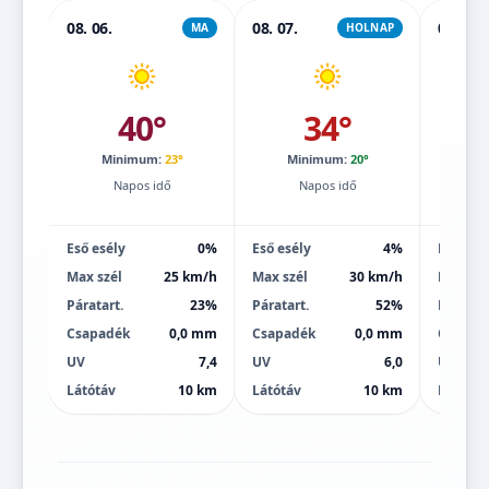
08. 06.
08. 07.
08. 08.
MA
HOLNAP
40°
34°
Minimum:
23°
Minimum:
20°
Mi
Napos idő
Napos idő
Eső esély
0%
Eső esély
4%
Eső esé
Max szél
25 km/h
Max szél
30 km/h
Max szé
Páratart.
23%
Páratart.
52%
Páratart
Csapadék
0,0 mm
Csapadék
0,0 mm
Csapad
UV
7,4
UV
6,0
UV
Látótáv
10 km
Látótáv
10 km
Látótáv