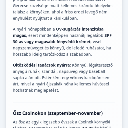
Gerecse közelsége miatt kellemes kirándulóhelyeket
találsz a környéken, ahol a friss erdei levegő némi
enyhülést nyújthat a kánikulában.
A nyári hónapokban a
UV-sugárzás intenzitása
magas
, ezért mindenképpen használj legalább
SPF
30-as vagy magasabb fényvédő krémet
, viselj
napszemüveget és könnyű, de lefedő ruházatot, ha
hosszabb ideig tartózkodsz a szabadban.
Öltözködési tanácsok nyárra:
Könnyű, légáteresztő
anyagú ruhák, szandál, napsüveg vagy baseball
sapka ajánlott. Esténként egy vékony kardigán sem
árt, mivel a nyári éjszakák néha kellemes hűvössel
hozhatnak meglepetést.
Ősz Csolnokon (szeptember–november)
Az ősz az egyik legszebb évszak a Csolnok környéki