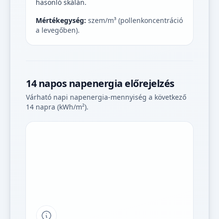
hasonló skálán.
Mértékegység:
szem/m³ (pollenkoncentráció
a levegőben).
14 napos napenergia előrejelzés
Várható napi napenergia-mennyiség a következő
14 napra (kWh/m²).