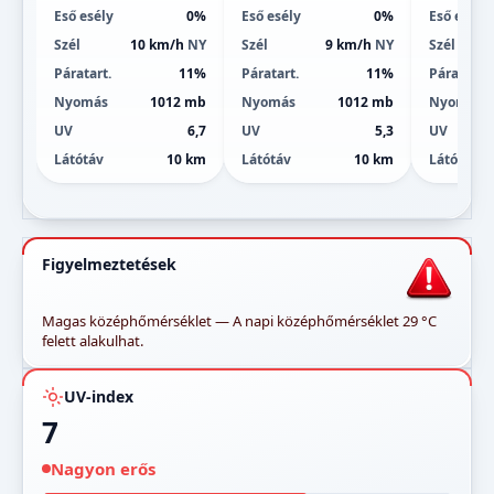
Eső esély
0%
Eső esély
0%
Eső esély
Szél
10 km/h
NY
Szél
9 km/h
NY
Szél
Páratart.
11%
Páratart.
11%
Páratart.
Nyomás
1012 mb
Nyomás
1012 mb
Nyomás
UV
6,7
UV
5,3
UV
Látótáv
10 km
Látótáv
10 km
Látótáv
Figyelmeztetések
Magas középhőmérséklet — A napi középhőmérséklet 29 °C
felett alakulhat.
UV-index
7
Nagyon erős