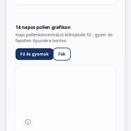
14 napos pollen grafikon
Napi pollenkoncentráció előrejelzés fű-, gyom- és
fapollen típusokra bontva.
Fű és gyomok
Fák
Tipp a grafikon jelmagyarázatához