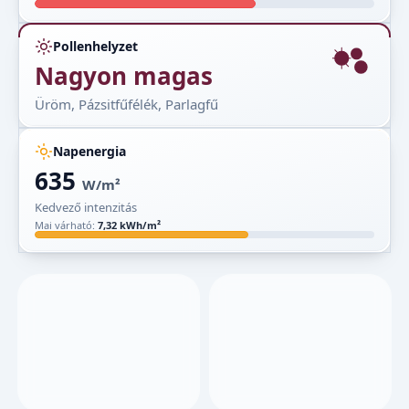
Pollenhelyzet
Nagyon magas
Üröm, Pázsitfűfélék, Parlagfű
Napenergia
635
W/m²
Kedvező intenzitás
Mai várható:
7,32 kWh/m²