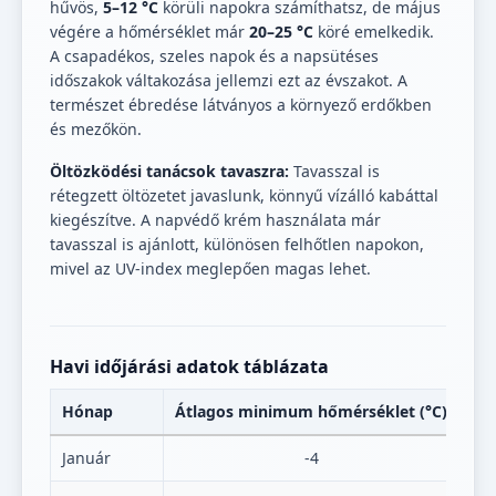
hűvös,
5–12 °C
körüli napokra számíthatsz, de május
végére a hőmérséklet már
20–25 °C
köré emelkedik.
A csapadékos, szeles napok és a napsütéses
időszakok váltakozása jellemzi ezt az évszakot. A
természet ébredése látványos a környező erdőkben
és mezőkön.
Öltözködési tanácsok tavaszra:
Tavasszal is
rétegzett öltözetet javaslunk, könnyű vízálló kabáttal
kiegészítve. A napvédő krém használata már
tavasszal is ajánlott, különösen felhőtlen napokon,
mivel az UV-index meglepően magas lehet.
Havi időjárási adatok táblázata
Hónap
Átlagos minimum hőmérséklet (°C)
Át
Január
-4