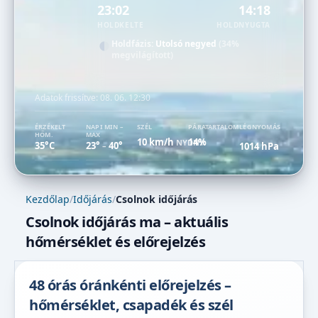
23:02
14:18
HOLDKELTE
HOLDNYUGTA
Holdfázis:
Utolsó negyed
(34%
megvilágított)
Adatok frissítve:
08. 06. 12:30
ÉRZÉKELT
NAPI MIN –
SZÉL
PÁRATARTALOM
LÉGNYOMÁS
HŐM.
MAX
10 km/h
14%
NYDNY
35°C
23°
40°
1014 hPa
–
Kezdőlap
/
Időjárás
/
Csolnok időjárás
Csolnok időjárás ma – aktuális
hőmérséklet és előrejelzés
48 órás óránkénti előrejelzés –
hőmérséklet, csapadék és szél