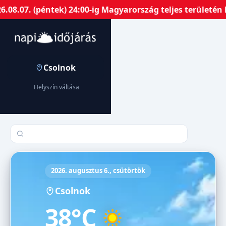
.07. (péntek) 24:00-ig Magyarország teljes területén ha
Csolnok
Helyszín váltása
Település keresése
2026. augusztus 6., csütörtök
Csolnok
38°C