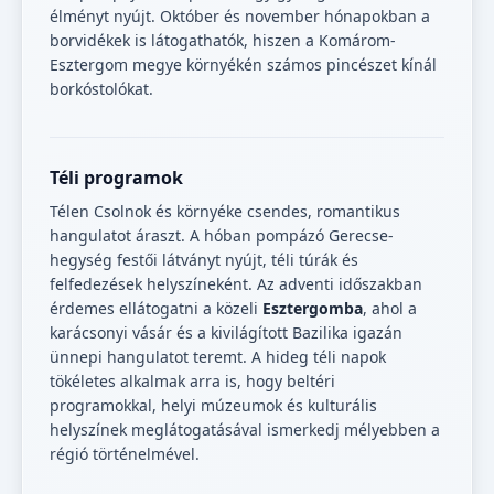
élményt nyújt. Október és november hónapokban a
borvidékek is látogathatók, hiszen a Komárom-
Esztergom megye környékén számos pincészet kínál
borkóstolókat.
Téli programok
Télen Csolnok és környéke csendes, romantikus
hangulatot áraszt. A hóban pompázó Gerecse-
hegység festői látványt nyújt, téli túrák és
felfedezések helyszíneként. Az adventi időszakban
érdemes ellátogatni a közeli
Esztergomba
, ahol a
karácsonyi vásár és a kivilágított Bazilika igazán
ünnepi hangulatot teremt. A hideg téli napok
tökéletes alkalmak arra is, hogy beltéri
programokkal, helyi múzeumok és kulturális
helyszínek meglátogatásával ismerkedj mélyebben a
régió történelmével.