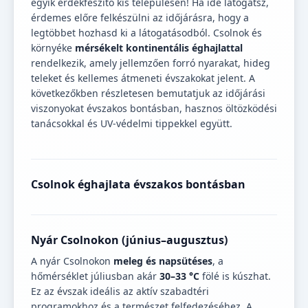
egyik érdekfeszítő kis településén! Ha ide látogatsz,
érdemes előre felkészülni az időjárásra, hogy a
legtöbbet hozhasd ki a látogatásodból. Csolnok és
környéke
mérsékelt kontinentális éghajlattal
rendelkezik, amely jellemzően forró nyarakat, hideg
teleket és kellemes átmeneti évszakokat jelent. A
következőkben részletesen bemutatjuk az időjárási
viszonyokat évszakos bontásban, hasznos öltözködési
tanácsokkal és UV-védelmi tippekkel együtt.
Csolnok éghajlata évszakos bontásban
Nyár Csolnokon (június–augusztus)
A nyár Csolnokon
meleg és napsütéses
, a
hőmérséklet júliusban akár
30–33 °C
fölé is kúszhat.
Ez az évszak ideális az aktív szabadtéri
programokhoz és a természet felfedezéséhez. A