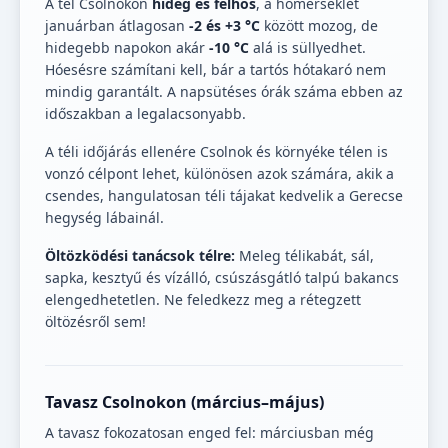
A tél Csolnokon
hideg és felhős
, a hőmérséklet
januárban átlagosan
-2 és +3 °C
között mozog, de
hidegebb napokon akár
-10 °C
alá is süllyedhet.
Hóesésre számítani kell, bár a tartós hótakaró nem
mindig garantált. A napsütéses órák száma ebben az
időszakban a legalacsonyabb.
A téli időjárás ellenére Csolnok és környéke télen is
vonzó célpont lehet, különösen azok számára, akik a
csendes, hangulatosan téli tájakat kedvelik a Gerecse
hegység lábainál.
Öltözködési tanácsok télre:
Meleg télikabát, sál,
sapka, kesztyű és vízálló, csúszásgátló talpú bakancs
elengedhetetlen. Ne feledkezz meg a rétegzett
öltözésről sem!
Tavasz Csolnokon (március–május)
A tavasz fokozatosan enged fel: márciusban még