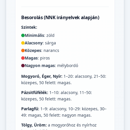
Besorolás (NNK irányelvek alapján)
Szintek:
Minimális
: zöld
Alacsony
: sárga
Közepes
: narancs
Magas
: piros
Nagyon magas
: mélybordó
Mogyoró, Éger, Nyír:
1–20: alacsony, 21–50:
közepes, 50 felett: magas.
Pázsitfűfélék:
1–10: alacsony, 11–50:
közepes, 50 felett: magas.
Parlagfű:
1–9: alacsony, 10–29: közepes, 30–
49: magas, 50 felett: nagyon magas.
Tölgy, Üröm:
a mogyoróhoz és nyírhoz