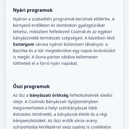
Nyári programok
Nyáron a szabadtéri programok kerülnek előtérbe. A
környező erdőkben és dombokon gyalogtúrákat
tehetsz, miközben felfedezed Csolnok és az egykori
bányászvidék természeti szépségeit. A közelben lévő
Esztergom
városa nyáron különösen látványos: a
Bazilika és a Vár megtekintése egy napos kirándulást
is megér. A Duna-parton sétálva kellemesen
töltheted el a forró nyári napokat.
Őszi programok
Az ősz a
bányászati örökség
felfedezésének ideális
ideje. A Csolnoki Bányászati Gyűjteményben
megismerheted a helyi szénbányászat több
évtizedes történetét, a bányászok életét és a régi
bányaeszközöket. Az őszi erdők vörös-arany
színpompája kerékpárral vagy gyalog is csodálatos