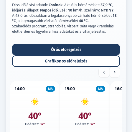
Friss időjárási adatok:
Csolnok
. Aktuális hőmérséklet:
37,9 °C
,
időjárási állapot:
Napos idő
. Szél:
10 km/h
, szélirány:
NYDNY
.
A 48 órás időszakban a legalacsonyabb várható hőmérséklet
18
°C
, a legmagasabb várható hőmérséklet
40 °C
.
Szabadidős program, strandolás, vízparti séta vagy kirándulás
előtt érdemes figyelni a friss adatokat és a viharjelzést is.
Órás előrejelzés
Grafikonos előrejelzés
14:00
15:00
16:00
MA
MA
40°
40°
Hőérzet:
37°
Hőérzet:
37°
Hőé