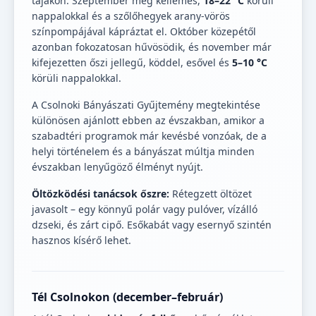
tájakon. Szeptember még kellemes,
18–22 °C
körüli
nappalokkal és a szőlőhegyek arany-vörös
színpompájával kápráztat el. Október közepétől
azonban fokozatosan hűvösödik, és november már
kifejezetten őszi jellegű, köddel, esővel és
5–10 °C
körüli nappalokkal.
A Csolnoki Bányászati Gyűjtemény megtekintése
különösen ajánlott ebben az évszakban, amikor a
szabadtéri programok már kevésbé vonzóak, de a
helyi történelem és a bányászat múltja minden
évszakban lenyűgöző élményt nyújt.
Öltözködési tanácsok őszre:
Rétegzett öltözet
javasolt – egy könnyű polár vagy pulóver, vízálló
dzseki, és zárt cipő. Esőkabát vagy esernyő szintén
hasznos kísérő lehet.
Tél Csolnokon (december–február)