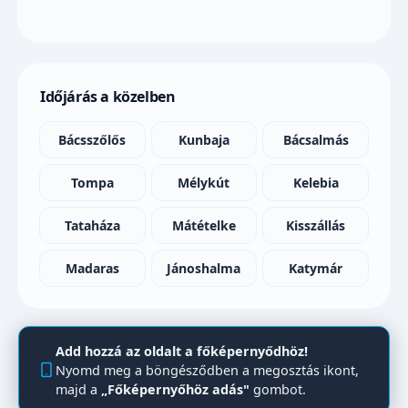
Időjárás a közelben
Bácsszőlős
Kunbaja
Bácsalmás
Tompa
Mélykút
Kelebia
Tataháza
Mátételke
Kisszállás
Madaras
Jánoshalma
Katymár
Add hozzá az oldalt a főképernyődhöz!
Nyomd meg a böngésződben a megosztás ikont,
majd a
„Főképernyőhöz adás"
gombot.