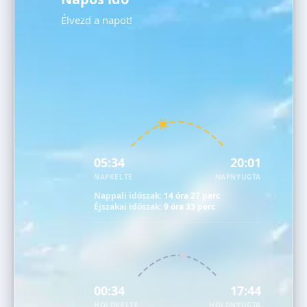
Élvezd a napot!
05:34
20:01
NAPKELTE
NAPNYUGTA
Nappali időszak:
14 óra 27 perc
Éjszakai időszak:
9 óra 33 perc
00:34
17:44
HOLDKELTE
HOLDNYUGTA