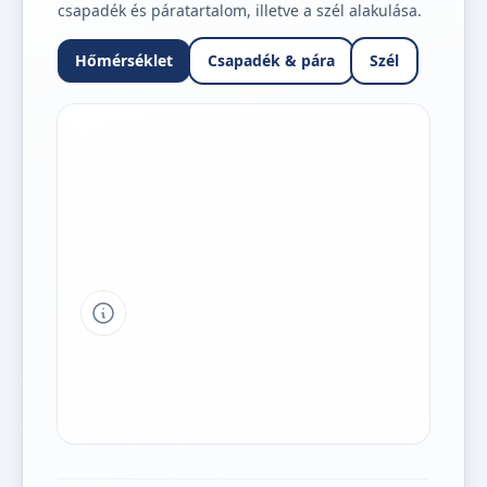
csapadék és páratartalom, illetve a szél alakulása.
Hőmérséklet
Csapadék & pára
Szél
Tipp a grafikon jelmagyarázatához