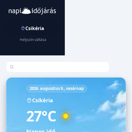
Csikéria
Helyszín váltása
Település keresése
2026. augusztus 9., vasárnap
Csikéria
27°C
Napos idő