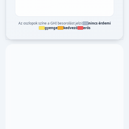
Az oszlopok színe a GHI besorolást jelzi:
nincs érdemi
gyenge
kedvező
erős