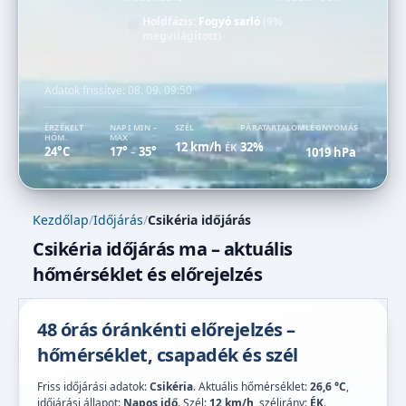
Holdfázis:
Fogyó sarló
(9%
megvilágított)
Adatok frissítve:
08. 09. 09:50
ÉRZÉKELT
NAPI MIN –
SZÉL
PÁRATARTALOM
LÉGNYOMÁS
HŐM.
MAX
12 km/h
32%
ÉK
24°C
17°
35°
1019 hPa
–
Kezdőlap
/
Időjárás
/
Csikéria időjárás
Csikéria időjárás ma – aktuális
hőmérséklet és előrejelzés
48 órás óránkénti előrejelzés –
hőmérséklet, csapadék és szél
Friss időjárási adatok:
Csikéria
. Aktuális hőmérséklet:
26,6 °C
,
időjárási állapot:
Napos idő
. Szél:
12 km/h
, szélirány:
ÉK
.