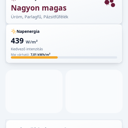
Nagyon magas
Üröm, Parlagfű, Pázsitfűfélék
Napenergia
439
W/m²
Kedvező intenzitás
Mai várható:
7,01 kWh/m²