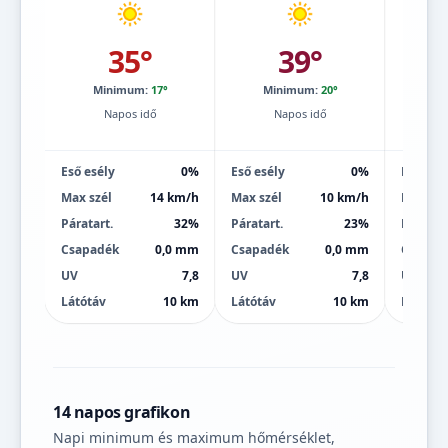
35°
39°
Minimum:
17°
Minimum:
20°
Mi
Napos idő
Napos idő
Eső esély
0%
Eső esély
0%
Eső esé
Max szél
14 km/h
Max szél
10 km/h
Max szé
Páratart.
32%
Páratart.
23%
Páratart
Csapadék
0,0 mm
Csapadék
0,0 mm
Csapad
UV
7,8
UV
7,8
UV
Látótáv
10 km
Látótáv
10 km
Látótáv
14 napos grafikon
Napi minimum és maximum hőmérséklet,