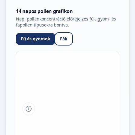
14 napos pollen grafikon
Napi pollenkoncentráció előrejelzés fű-, gyom- és
fapollen típusokra bontva.
Fű és gyomok
Fák
Tipp a grafikon jelmagyarázatához