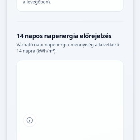
a levegőben).
14 napos napenergia előrejelzés
Várható napi napenergia-mennyiség a következő
14 napra (kWh/m²).
Tipp a grafikon jelmagyarázatához