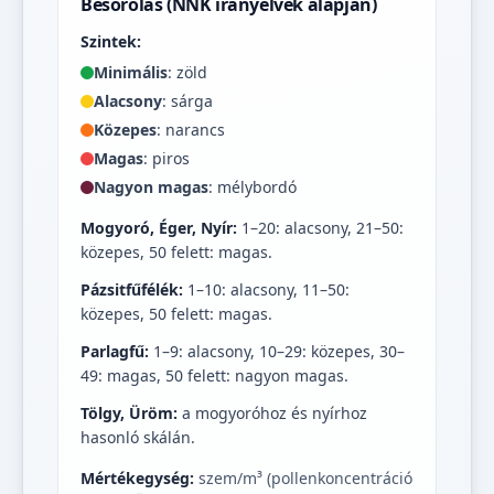
Besorolás (NNK irányelvek alapján)
Szintek:
Minimális
: zöld
Alacsony
: sárga
Közepes
: narancs
Magas
: piros
Nagyon magas
: mélybordó
Mogyoró, Éger, Nyír:
1–20: alacsony, 21–50:
közepes, 50 felett: magas.
Pázsitfűfélék:
1–10: alacsony, 11–50:
közepes, 50 felett: magas.
Parlagfű:
1–9: alacsony, 10–29: közepes, 30–
49: magas, 50 felett: nagyon magas.
Tölgy, Üröm:
a mogyoróhoz és nyírhoz
hasonló skálán.
Mértékegység:
szem/m³ (pollenkoncentráció