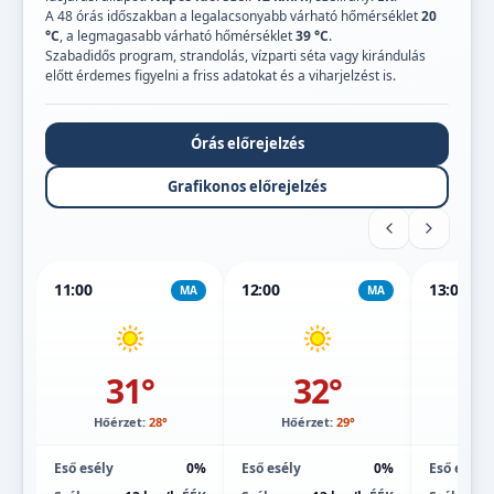
A 48 órás időszakban a legalacsonyabb várható hőmérséklet
20
°C
, a legmagasabb várható hőmérséklet
39 °C
.
Szabadidős program, strandolás, vízparti séta vagy kirándulás
előtt érdemes figyelni a friss adatokat és a viharjelzést is.
Órás előrejelzés
Grafikonos előrejelzés
11:00
12:00
13:00
MA
MA
31°
32°
Hőérzet:
28°
Hőérzet:
29°
Hőé
Eső esély
0%
Eső esély
0%
Eső esély