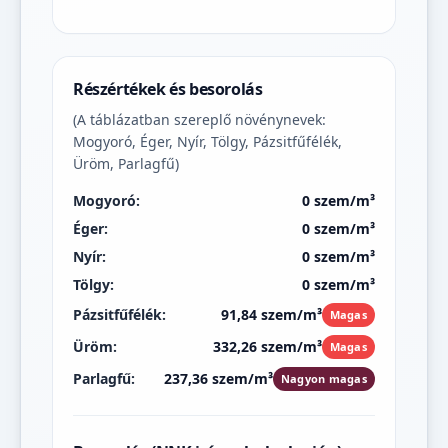
Részértékek és besorolás
(A táblázatban szereplő növénynevek:
Mogyoró, Éger, Nyír, Tölgy, Pázsitfűfélék,
Üröm, Parlagfű)
Mogyoró:
0 szem/m³
Éger:
0 szem/m³
Nyír:
0 szem/m³
Tölgy:
0 szem/m³
Pázsitfűfélék:
91,84 szem/m³
Magas
Üröm:
332,26 szem/m³
Magas
Parlagfű:
237,36 szem/m³
Nagyon magas