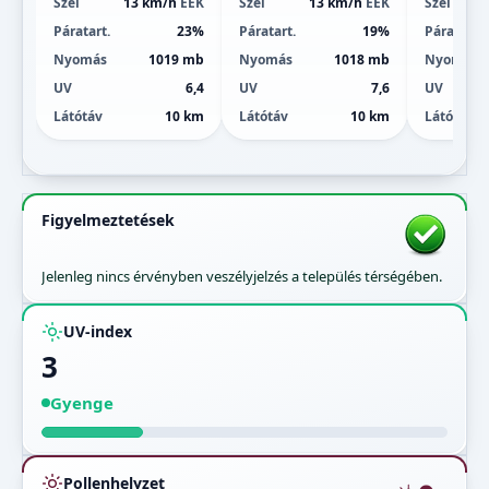
Szél
13 km/h
ÉÉK
Szél
13 km/h
ÉÉK
Szél
Páratart.
23%
Páratart.
19%
Páratart.
Nyomás
1019 mb
Nyomás
1018 mb
Nyomás
UV
6,4
UV
7,6
UV
Látótáv
10 km
Látótáv
10 km
Látótáv
Figyelmeztetések
Jelenleg nincs érvényben veszélyjelzés a település térségében.
UV-index
3
Gyenge
Pollenhelyzet