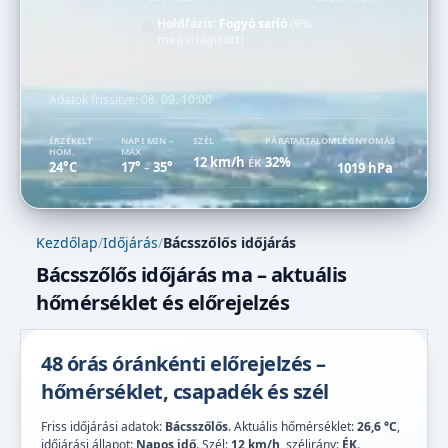
Holdfázis:
Fogyó sarló
(9%
megvilágított)
Adatok frissítve:
08. 09. 10:00
ÉRZÉKELT
NAPI MIN –
SZÉL
PÁRATARTALOM
LÉGNYOMÁS
HŐM.
MAX
12 km/h
32%
ÉK
24°C
17°
35°
1019 hPa
–
Kezdőlap
/
Időjárás
/
Bácsszőlős időjárás
Bácsszőlős időjárás ma – aktuális
hőmérséklet és előrejelzés
48 órás óránkénti előrejelzés –
hőmérséklet, csapadék és szél
Friss időjárási adatok:
Bácsszőlős
. Aktuális hőmérséklet:
26,6 °C
,
időjárási állapot:
Napos idő
. Szél:
12 km/h
, szélirány:
ÉK
.