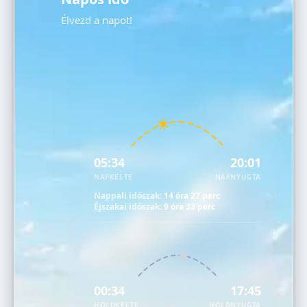
Élvezd a napot!
05:34
20:01
NAPKELTE
NAPNYUGTA
Nappali időszak:
14 óra 27 perc
Éjszakai időszak:
9 óra 33 perc
00:34
17:45
HOLDKELTE
HOLDNYUGTA