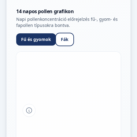
14 napos pollen grafikon
Napi pollenkoncentráció előrejelzés fű-, gyom- és
fapollen típusokra bontva.
Fű és gyomok
Fák
Tipp a grafikon jelmagyarázatához