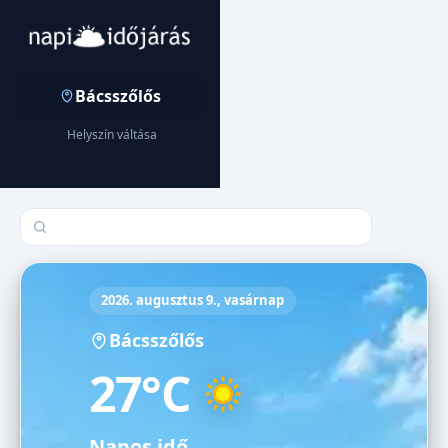
Bácsszőlős
Helyszín váltása
Település keresése
2026. augusztus 9., vasárnap
Bácsszőlős
27°C
Napos idő