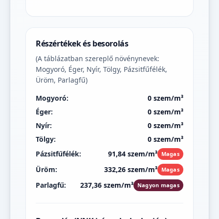
Részértékek és besorolás
(A táblázatban szereplő növénynevek:
Mogyoró, Éger, Nyír, Tölgy, Pázsitfűfélék,
Üröm, Parlagfű)
Mogyoró:
0 szem/m³
Éger:
0 szem/m³
Nyír:
0 szem/m³
Tölgy:
0 szem/m³
Pázsitfűfélék:
91,84 szem/m³
Magas
Üröm:
332,26 szem/m³
Magas
Parlagfű:
237,36 szem/m³
Nagyon magas