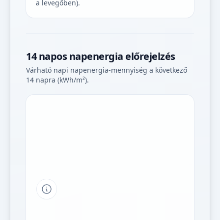
a levegőben).
14 napos napenergia előrejelzés
Várható napi napenergia-mennyiség a következő
14 napra (kWh/m²).
Tipp a grafikon jelmagyarázatához