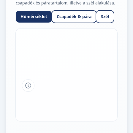
csapadék és páratartalom, illetve a szél alakulása.
Hőmérséklet
Csapadék & pára
Szél
Tipp a grafikon jelmagyarázatához