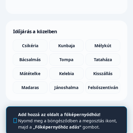
Időjárás a közelben
Csikéria
Kunbaja
Mélykút
Bácsalmás
Tompa
Tataháza
Mátételke
Kelebia
Kisszállás
Madaras
Jánoshalma
Felsőszentiván
Add hozzá az oldalt a főképernyődhöz!
Nyomd meg a böngésződben a megosztás ikont,
majd a
„Főképernyőhöz adás"
gombot.