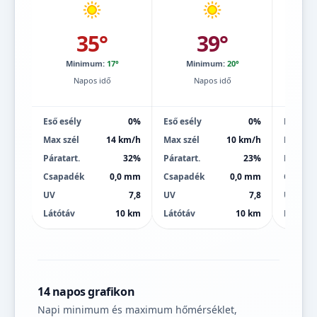
35°
39°
Minimum:
17°
Minimum:
20°
Mi
Napos idő
Napos idő
Eső esély
0%
Eső esély
0%
Eső esé
Max szél
14 km/h
Max szél
10 km/h
Max szé
Páratart.
32%
Páratart.
23%
Páratart
Csapadék
0,0 mm
Csapadék
0,0 mm
Csapad
UV
7,8
UV
7,8
UV
Látótáv
10 km
Látótáv
10 km
Látótáv
14 napos grafikon
Napi minimum és maximum hőmérséklet,