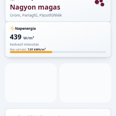
Nagyon magas
Üröm, Parlagfű, Pázsitfűfélék
Napenergia
439
W/m²
Kedvező intenzitás
Mai várható:
7,01 kWh/m²