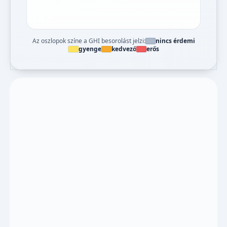
Az oszlopok színe a GHI besorolást jelzi:
nincs érdemi
gyenge
kedvező
erős