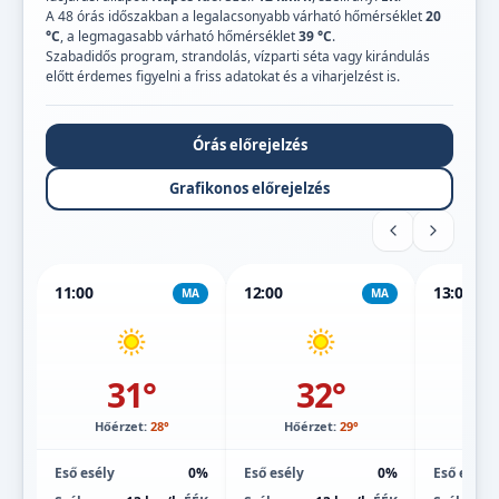
A 48 órás időszakban a legalacsonyabb várható hőmérséklet
20
°C
, a legmagasabb várható hőmérséklet
39 °C
.
Szabadidős program, strandolás, vízparti séta vagy kirándulás
előtt érdemes figyelni a friss adatokat és a viharjelzést is.
Órás előrejelzés
Grafikonos előrejelzés
11:00
12:00
13:00
MA
MA
31°
32°
Hőérzet:
28°
Hőérzet:
29°
Hőé
Eső esély
0%
Eső esély
0%
Eső esély