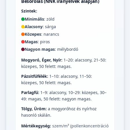
Besorolás (NNK irányelvek alapján)
Szintek:
Minimális
: zöld
Alacsony
: sárga
Közepes
: narancs
Magas
: piros
Nagyon magas
: mélybordó
Mogyoró, Éger, Nyír:
1–20: alacsony, 21–50:
közepes, 50 felett: magas.
Pázsitfűfélék:
1–10: alacsony, 11–50:
közepes, 50 felett: magas.
Parlagfű:
1–9: alacsony, 10–29: közepes, 30–
49: magas, 50 felett: nagyon magas.
Tölgy, Üröm:
a mogyoróhoz és nyírhoz
hasonló skálán.
Mértékegység:
szem/m³ (pollenkoncentráció