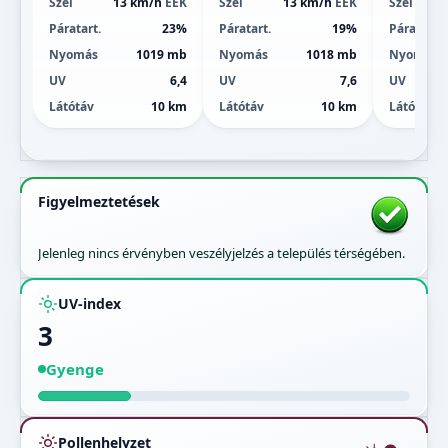
Szél
13 km/h
ÉÉK
Szél
13 km/h
ÉÉK
Szél
Páratart.
23%
Páratart.
19%
Páratart.
Nyomás
1019 mb
Nyomás
1018 mb
Nyomás
UV
6,4
UV
7,6
UV
Látótáv
10 km
Látótáv
10 km
Látótáv
Figyelmeztetések
Jelenleg nincs érvényben veszélyjelzés a település térségében.
UV-index
3
Gyenge
Pollenhelyzet