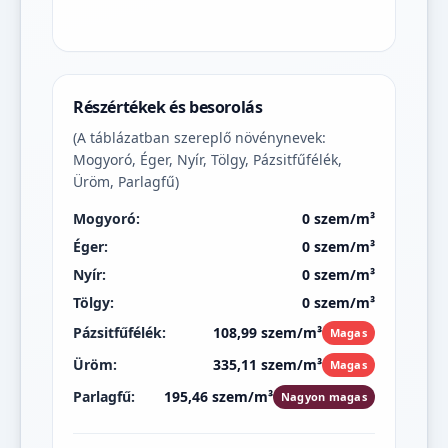
Részértékek és besorolás
(A táblázatban szereplő növénynevek:
Mogyoró, Éger, Nyír, Tölgy, Pázsitfűfélék,
Üröm, Parlagfű)
Mogyoró:
0 szem/m³
Éger:
0 szem/m³
Nyír:
0 szem/m³
Tölgy:
0 szem/m³
Pázsitfűfélék:
108,99 szem/m³
Magas
Üröm:
335,11 szem/m³
Magas
Parlagfű:
195,46 szem/m³
Nagyon magas