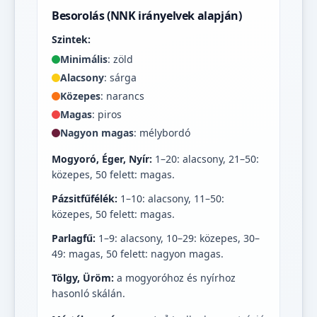
Besorolás (NNK irányelvek alapján)
Szintek:
Minimális
: zöld
Alacsony
: sárga
Közepes
: narancs
Magas
: piros
Nagyon magas
: mélybordó
Mogyoró, Éger, Nyír:
1–20: alacsony, 21–50:
közepes, 50 felett: magas.
Pázsitfűfélék:
1–10: alacsony, 11–50:
közepes, 50 felett: magas.
Parlagfű:
1–9: alacsony, 10–29: közepes, 30–
49: magas, 50 felett: nagyon magas.
Tölgy, Üröm:
a mogyoróhoz és nyírhoz
hasonló skálán.