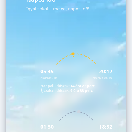
Igyál sokat – meleg, napos idő!
05:45
20:12
NAPKELTE
NAPNYUGTA
Nappali időszak:
14 óra 27 perc
Éjszakai időszak:
9 óra 33 perc
01:50
18:52