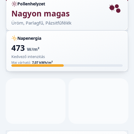
Pollenhelyzet
Nagyon magas
Üröm, Parlagfű, Pázsitfűfélék
Napenergia
473
W/m²
Kedvező intenzitás
Mai várható:
7,07 kWh/m²