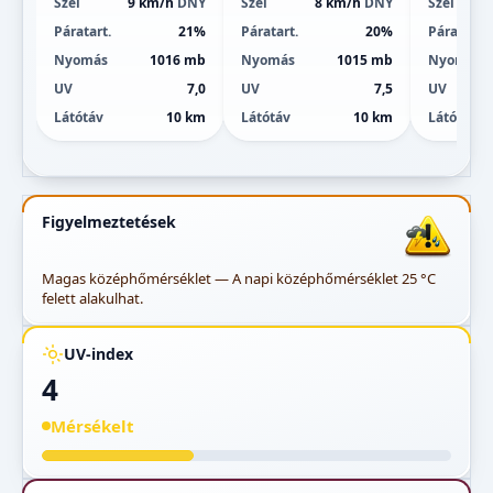
Szél
9 km/h
DNY
Szél
8 km/h
DNY
Szél
Páratart.
21%
Páratart.
20%
Páratart.
Nyomás
1016 mb
Nyomás
1015 mb
Nyomás
UV
7,0
UV
7,5
UV
Látótáv
10 km
Látótáv
10 km
Látótáv
Figyelmeztetések
Magas középhőmérséklet — A napi középhőmérséklet 25 °C
felett alakulhat.
UV-index
4
Mérsékelt