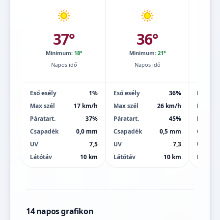
37°
36°
Minimum:
18°
Minimum:
21°
Mi
Napos idő
Napos idő
Eső esély
1%
Eső esély
36%
Eső esé
Max szél
17 km/h
Max szél
26 km/h
Max szé
Páratart.
37%
Páratart.
45%
Páratart
Csapadék
0,0 mm
Csapadék
0,5 mm
Csapad
UV
7,5
UV
7,3
UV
Látótáv
10 km
Látótáv
10 km
Látótáv
14 napos grafikon