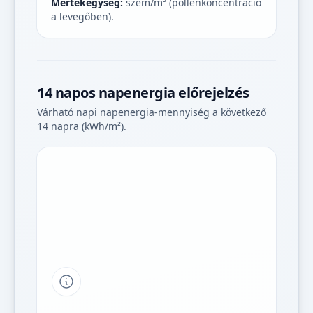
Mértékegység:
szem/m³ (pollenkoncentráció
a levegőben).
14 napos napenergia előrejelzés
Várható napi napenergia-mennyiség a következő
14 napra (kWh/m²).
Tipp a grafikon jelmagyarázatához