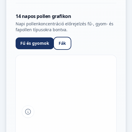
14 napos pollen grafikon
Napi pollenkoncentráció előrejelzés fű-, gyom- és
fapollen típusokra bontva.
Fű és gyomok
Fák
Tipp a grafikon jelmagyarázatához