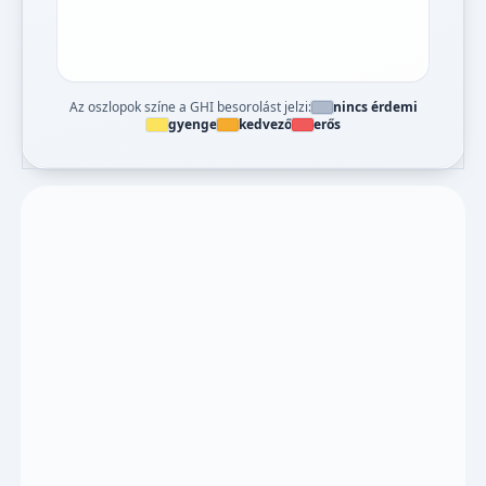
Az oszlopok színe a GHI besorolást jelzi:
nincs érdemi
gyenge
kedvező
erős