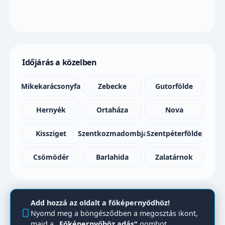
Időjárás a közelben
Mikekarácsonyfa
Zebecke
Gutorfölde
Hernyék
Ortaháza
Nova
Kissziget
Szentkozmadombja
Szentpéterfölde
Csömödér
Barlahida
Zalatárnok
Add hozzá az oldalt a főképernyődhöz!
Nyomd meg a böngésződben a megosztás ikont,
majd a
„Főképernyőhöz adás"
gombot.