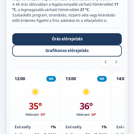
A 48 órás időszakban a legalacsonyabb várható hőmérséklet
17
°C
, a legmagasabb várható hőmérséklet
37 °C
.
Szabadidős program, strandolás, vízparti séta vagy kirándulás
előtt érdemes figyelni a friss adatokat és a viharjelzést is.
Órás előrejelzés
Grafikonos előrejelzés
12:00
13:00
14:00
MA
MA
35°
36°
Hőérzet:
33°
Hőérzet:
34°
Hőé
Eső esély
1%
Eső esély
1%
Eső esély