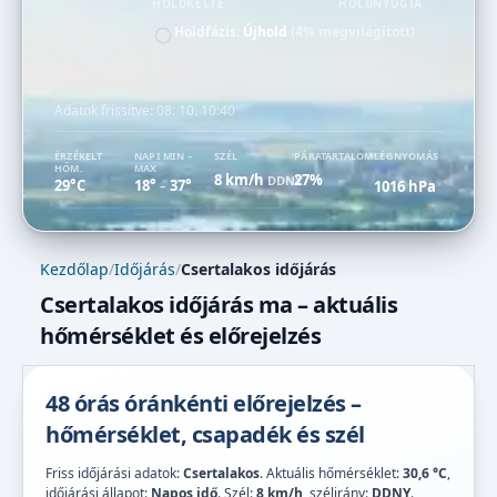
HOLDKELTE
HOLDNYUGTA
Holdfázis:
Újhold
(4% megvilágított)
Adatok frissítve:
08. 10. 10:40
ÉRZÉKELT
NAPI MIN –
SZÉL
PÁRATARTALOM
LÉGNYOMÁS
HŐM.
MAX
8 km/h
27%
DDNY
29°C
18°
37°
1016 hPa
–
Kezdőlap
/
Időjárás
/
Csertalakos időjárás
Csertalakos időjárás ma – aktuális
hőmérséklet és előrejelzés
48 órás óránkénti előrejelzés –
hőmérséklet, csapadék és szél
Friss időjárási adatok:
Csertalakos
. Aktuális hőmérséklet:
30,6 °C
,
időjárási állapot:
Napos idő
. Szél:
8 km/h
, szélirány:
DDNY
.