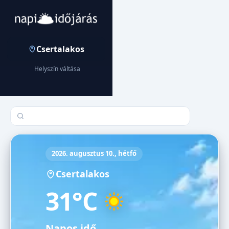
Csertalakos
Helyszín váltása
Település keresése
2026. augusztus 10., hétfő
Csertalakos
31°C
Napos idő