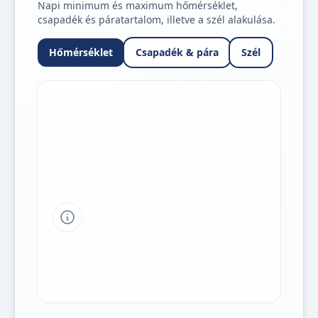
Napi minimum és maximum hőmérséklet,
csapadék és páratartalom, illetve a szél alakulása.
Hőmérséklet
Csapadék & pára
Szél
Tipp a grafikon jelmagyarázatához