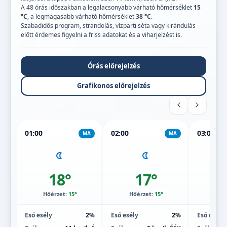
A 48 órás időszakban a legalacsonyabb várható hőmérséklet
15
°C
, a legmagasabb várható hőmérséklet
38 °C
.
Szabadidős program, strandolás, vízparti séta vagy kirándulás
előtt érdemes figyelni a friss adatokat és a viharjelzést is.
Órás előrejelzés
Grafikonos előrejelzés
01:00
02:00
03:00
MA
MA
18°
17°
Hőérzet:
15°
Hőérzet:
15°
Hőé
Eső esély
2%
Eső esély
2%
Eső esély