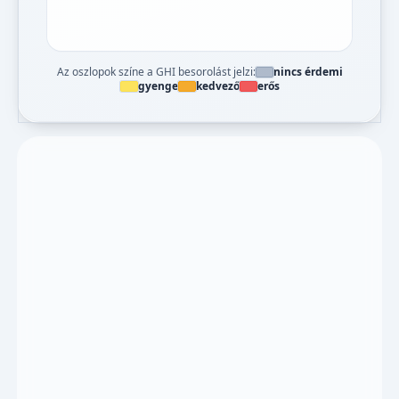
Az oszlopok színe a GHI besorolást jelzi:
nincs érdemi
gyenge
kedvező
erős