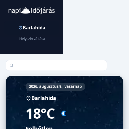
Barlahida
Helyszín váltása
Település keresése
2026. augusztus 9., vasárnap
Barlahida
18°C
Felhőtlen