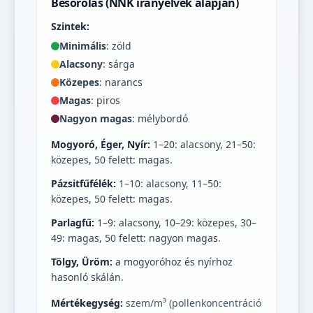
Besorolás (NNK irányelvek alapján)
Szintek:
Minimális
: zöld
Alacsony
: sárga
Közepes
: narancs
Magas
: piros
Nagyon magas
: mélybordó
Mogyoró, Éger, Nyír:
1–20: alacsony, 21–50:
közepes, 50 felett: magas.
Pázsitfűfélék:
1–10: alacsony, 11–50:
közepes, 50 felett: magas.
Parlagfű:
1–9: alacsony, 10–29: közepes, 30–
49: magas, 50 felett: nagyon magas.
Tölgy, Üröm:
a mogyoróhoz és nyírhoz
hasonló skálán.
Mértékegység:
szem/m³ (pollenkoncentráció