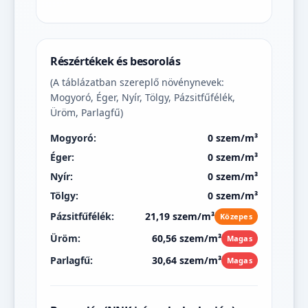
Részértékek és besorolás
(A táblázatban szereplő növénynevek:
Mogyoró, Éger, Nyír, Tölgy, Pázsitfűfélék,
Üröm, Parlagfű)
Mogyoró:
0 szem/m³
Éger:
0 szem/m³
Nyír:
0 szem/m³
Tölgy:
0 szem/m³
Pázsitfűfélék:
21,19 szem/m³
Közepes
Üröm:
60,56 szem/m³
Magas
Parlagfű:
30,64 szem/m³
Magas