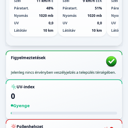
Szél
11 km/h
É
Szél
9 km/h
ÉÉK
Szél
Páratart.
48%
Páratart.
51%
Páratart.
Nyomás
1020 mb
Nyomás
1020 mb
Nyomás
UV
0,0
UV
0,0
UV
Látótáv
10 km
Látótáv
10 km
Látótáv
Figyelmeztetések
Jelenleg nincs érvényben veszélyjelzés a település térségében.
UV-index
0
Gyenge
Pollenhelyzet