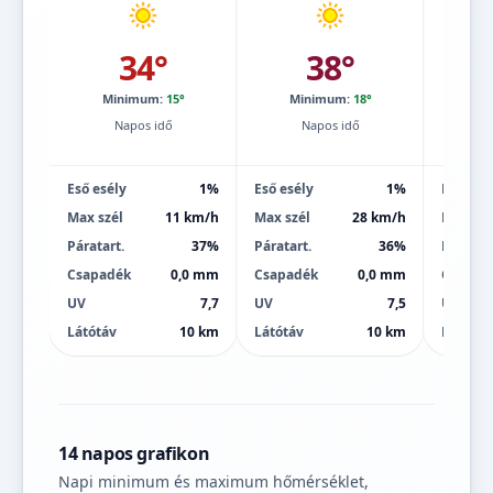
34°
38°
Minimum:
15°
Minimum:
18°
Mi
Napos idő
Napos idő
Eső esély
1%
Eső esély
1%
Eső esé
Max szél
11 km/h
Max szél
28 km/h
Max szé
Páratart.
37%
Páratart.
36%
Páratart
Csapadék
0,0 mm
Csapadék
0,0 mm
Csapad
UV
7,7
UV
7,5
UV
Látótáv
10 km
Látótáv
10 km
Látótáv
14 napos grafikon
Napi minimum és maximum hőmérséklet,