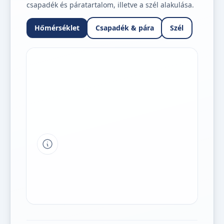
csapadék és páratartalom, illetve a szél alakulása.
Hőmérséklet
Csapadék & pára
Szél
Tipp a grafikon jelmagyarázatához