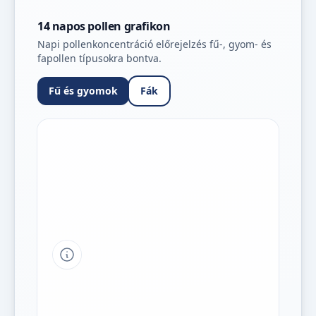
14 napos pollen grafikon
Napi pollenkoncentráció előrejelzés fű-, gyom- és
fapollen típusokra bontva.
Fű és gyomok
Fák
Tipp a grafikon jelmagyarázatához