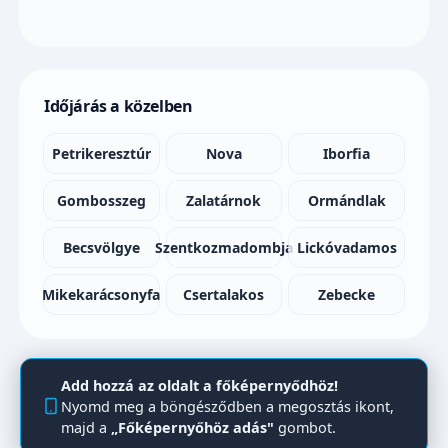
Időjárás a közelben
Petrikeresztúr
Nova
Iborfia
Gombosszeg
Zalatárnok
Ormándlak
Becsvölgye
Szentkozmadombja
Lickóvadamos
Mikekarácsonyfa
Csertalakos
Zebecke
Add hozzá az oldalt a főképernyődhöz!
Nyomd meg a böngésződben a megosztás ikont,
majd a
„Főképernyőhöz adás"
gombot.