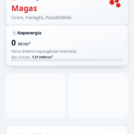
Magas
Üröm, Parlagfű, Pázsitfűfélék
Napenergia
0
W/m²
Nincs érdemi napsugárzás intenzitás
Mai várható:
7,31 kWh/m²