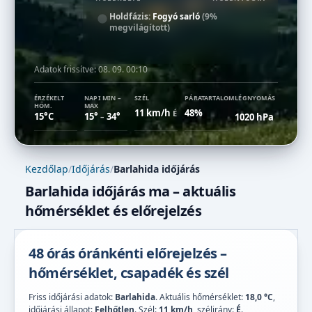
Holdfázis:
Fogyó sarló
(9%
megvilágított)
Adatok frissítve:
08. 09. 00:10
ÉRZÉKELT
NAPI MIN –
SZÉL
PÁRATARTALOM
LÉGNYOMÁS
HŐM.
MAX
11 km/h
48%
É
15°C
15°
34°
1020 hPa
–
Kezdőlap
/
Időjárás
/
Barlahida időjárás
Barlahida időjárás ma – aktuális
hőmérséklet és előrejelzés
48 órás óránkénti előrejelzés –
hőmérséklet, csapadék és szél
Friss időjárási adatok:
Barlahida
. Aktuális hőmérséklet:
18,0 °C
,
időjárási állapot:
Felhőtlen
. Szél:
11 km/h
, szélirány:
É
.