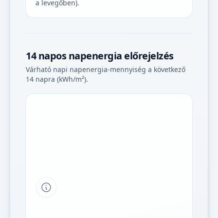
a levegőben).
14 napos napenergia előrejelzés
Várható napi napenergia-mennyiség a következő
14 napra (kWh/m²).
Tipp a grafikon jelmagyarázatához