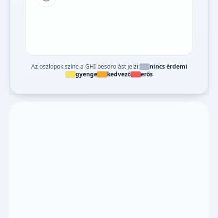
Tipp a grafikon jelmagyarázatához
Az oszlopok színe a GHI besorolást jelzi:
nincs érdemi
gyenge
kedvező
erős