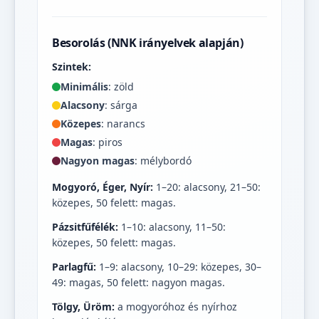
Besorolás (NNK irányelvek alapján)
Szintek:
Minimális
: zöld
Alacsony
: sárga
Közepes
: narancs
Magas
: piros
Nagyon magas
: mélybordó
Mogyoró, Éger, Nyír:
1–20: alacsony, 21–50:
közepes, 50 felett: magas.
Pázsitfűfélék:
1–10: alacsony, 11–50:
közepes, 50 felett: magas.
Parlagfű:
1–9: alacsony, 10–29: közepes, 30–
49: magas, 50 felett: nagyon magas.
Tölgy, Üröm:
a mogyoróhoz és nyírhoz