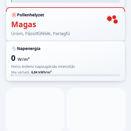
Pollenhelyzet
Magas
Üröm, Pázsitfűfélék, Parlagfű
Napenergia
0
W/m²
Nincs érdemi napsugárzás intenzitás
Mai várható:
6,84 kWh/m²