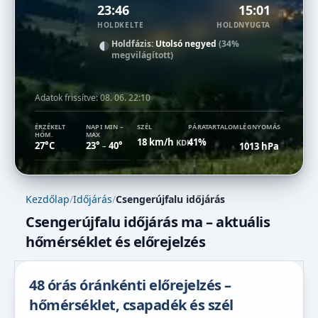
23:46
15:01
HOLDKELTE
HOLDNYUGTA
Holdfázis:
Utolsó negyed
(34%
megvilágított)
Adatok frissítve:
08. 06. 22:10
ÉRZÉKELT
NAPI MIN –
SZÉL
PÁRATARTALOM
LÉGNYOMÁS
HŐM.
MAX
18 km/h
41%
KDK
27°C
23°
40°
1013 hPa
–
Kezdőlap
/
Időjárás
/
Csengerújfalu időjárás
Csengerújfalu időjárás ma – aktuális
hőmérséklet és előrejelzés
48 órás óránkénti előrejelzés –
hőmérséklet, csapadék és szél