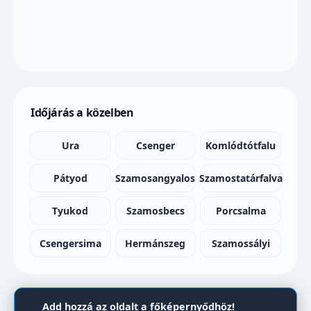
Időjárás a közelben
Ura
Csenger
Komlódtótfalu
Pátyod
Szamosangyalos
Szamostatárfalva
Tyukod
Szamosbecs
Porcsalma
Csengersima
Hermánszeg
Szamossályi
Add hozzá az oldalt a főképernyődhöz!