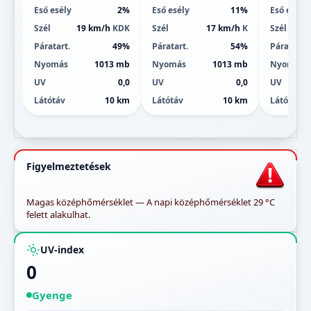
Eső esély
2%
Eső esély
11%
Eső esély
Szél
19 km/h
KDK
Szél
17 km/h
K
Szél
Páratart.
49%
Páratart.
54%
Páratart.
Nyomás
1013 mb
Nyomás
1013 mb
Nyomás
UV
0,0
UV
0,0
UV
Látótáv
10 km
Látótáv
10 km
Látótáv
Figyelmeztetések
Magas középhőmérséklet — A napi középhőmérséklet 29 °C
felett alakulhat.
UV-index
0
Gyenge