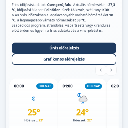
Friss időjárási adatok:
Csengerújfalu
. Aktuális hőmérséklet:
27,3
°C
, időjárási állapot:
Felhőtlen
. Szél:
18 km/h
, szélirány:
KDK
.
A 48 órás időszakban a legalacsonyabb várható hőmérséklet
18
°C
, a legmagasabb várható hőmérséklet
38 °C
.
Szabadidős program, strandolás, vízparti séta vagy kirándulás
előtt érdemes figyelni a friss adatokat és a viharjelzést is.
Órás előrejelzés
Grafikonos előrejelzés
00:00
01:00
02:00
HOLNAP
HOLNAP
25°
24°
Hőérzet:
22°
Hőérzet:
22°
Hőé