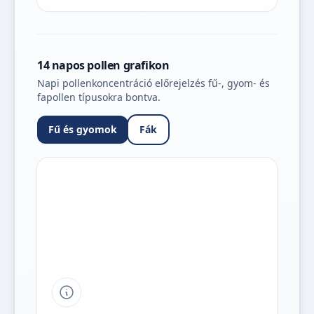
14 napos pollen grafikon
Napi pollenkoncentráció előrejelzés fű-, gyom- és
fapollen típusokra bontva.
Fű és gyomok
Fák
Tipp a grafikon jelmagyarázatához