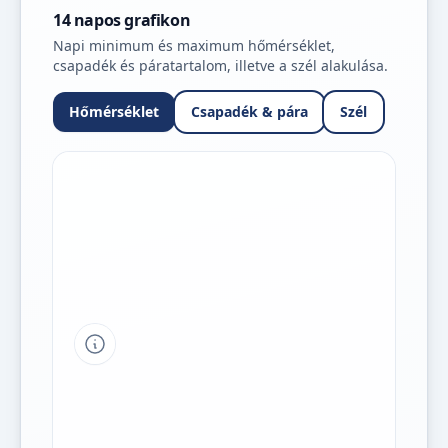
14 napos grafikon
Napi minimum és maximum hőmérséklet,
csapadék és páratartalom, illetve a szél alakulása.
Hőmérséklet
Csapadék & pára
Szél
Tipp a grafikon jelmagyarázatához