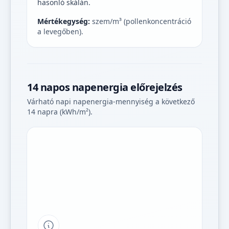
hasonló skálán.
Mértékegység:
szem/m³ (pollenkoncentráció
a levegőben).
14 napos napenergia előrejelzés
Várható napi napenergia-mennyiség a következő
14 napra (kWh/m²).