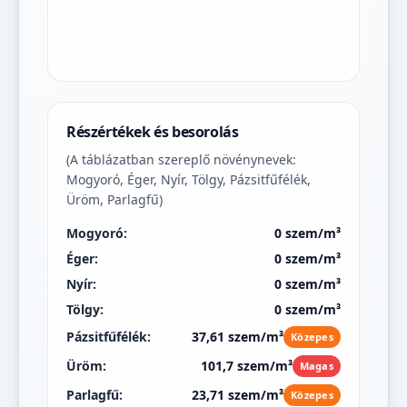
Részértékek és besorolás
(A táblázatban szereplő növénynevek:
Mogyoró, Éger, Nyír, Tölgy, Pázsitfűfélék,
Üröm, Parlagfű)
Mogyoró:
0 szem/m³
Éger:
0 szem/m³
Nyír:
0 szem/m³
Tölgy:
0 szem/m³
Pázsitfűfélék:
37,61 szem/m³
Közepes
Üröm:
101,7 szem/m³
Magas
Parlagfű:
23,71 szem/m³
Közepes