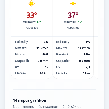
33°
37°
Minimum:
17°
Minimum:
19°
Mi
Napos idő
Napos idő
Eső esély
3%
Eső esély
1%
Eső esé
Max szél
11 km/h
Max szél
14 km/h
Max szé
Páratart.
49%
Páratart.
35%
Páratart
Csapadék
0,0 mm
Csapadék
0,0 mm
Csapad
UV
7,2
UV
7,3
UV
Látótáv
10 km
Látótáv
10 km
Látótáv
14 napos grafikon
Napi minimum és maximum hőmérséklet,