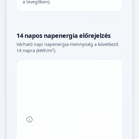
a levegőben).
14 napos napenergia előrejelzés
Várható napi napenergia-mennyiség a következő
14 napra (kWh/m²).
Tipp a grafikon jelmagyarázatához