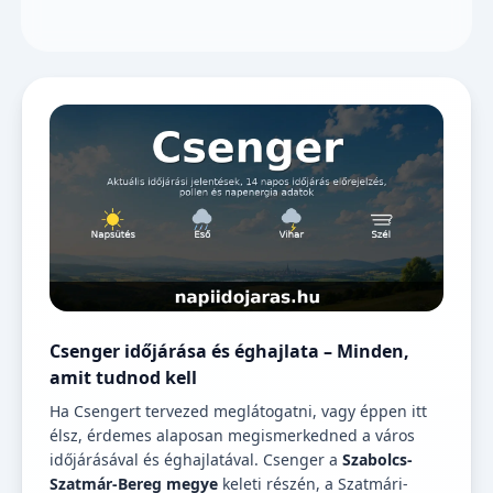
Csenger időjárása és éghajlata – Minden,
amit tudnod kell
Ha Csengert tervezed meglátogatni, vagy éppen itt
élsz, érdemes alaposan megismerkedned a város
időjárásával és éghajlatával. Csenger a
Szabolcs-
Szatmár-Bereg megye
keleti részén, a Szatmári-