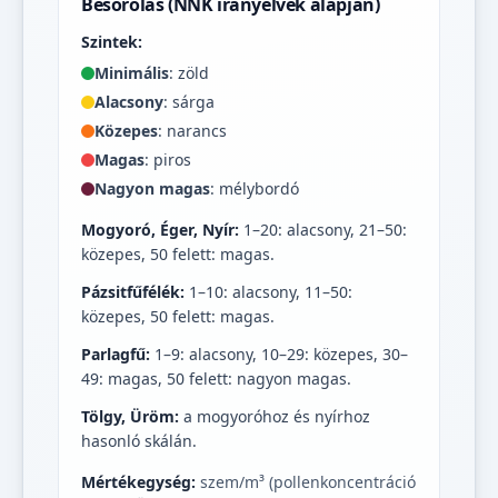
Besorolás (NNK irányelvek alapján)
Szintek:
Minimális
: zöld
Alacsony
: sárga
Közepes
: narancs
Magas
: piros
Nagyon magas
: mélybordó
Mogyoró, Éger, Nyír:
1–20: alacsony, 21–50:
közepes, 50 felett: magas.
Pázsitfűfélék:
1–10: alacsony, 11–50:
közepes, 50 felett: magas.
Parlagfű:
1–9: alacsony, 10–29: közepes, 30–
49: magas, 50 felett: nagyon magas.
Tölgy, Üröm:
a mogyoróhoz és nyírhoz
hasonló skálán.
Mértékegység:
szem/m³ (pollenkoncentráció