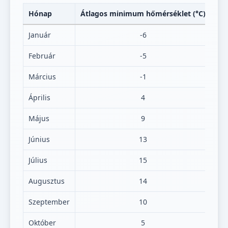
Hónap
Átlagos minimum hőmérséklet (°C)
Át
Január
-6
Február
-5
Március
-1
Április
4
Május
9
Június
13
Július
15
Augusztus
14
Szeptember
10
Október
5