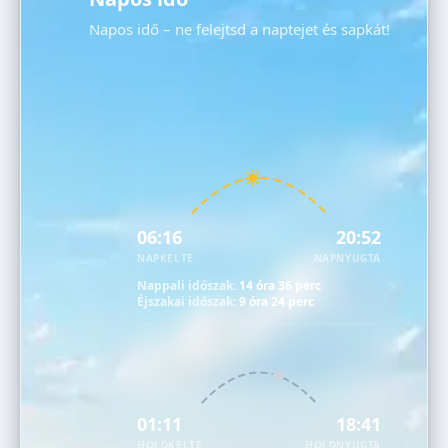
Napos idő – ne felejtsd a naptejet és sapkát!
06:16
20:52
NAPKELTE
NAPNYUGTA
Nappali időszak:
14 óra 36 perc
Éjszakai időszak:
9 óra 24 perc
01:11
18:41
HOLDKELTE
HOLDNYUGTA