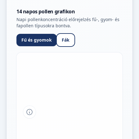
14 napos pollen grafikon
Napi pollenkoncentráció előrejelzés fű-, gyom- és
fapollen típusokra bontva.
Fű és gyomok
Fák
Tipp a grafikon jelmagyarázatához