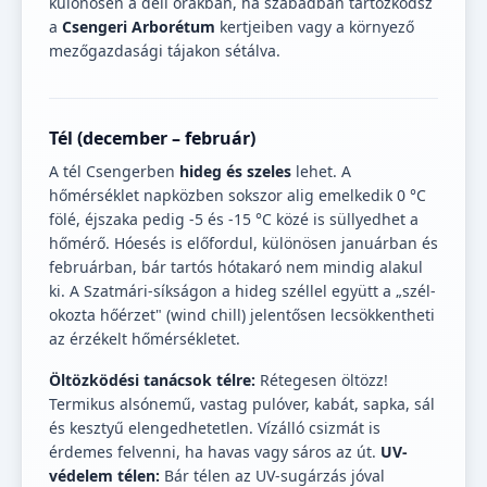
különösen a déli órákban, ha szabadban tartózkodsz
a
Csengeri Arborétum
kertjeiben vagy a környező
mezőgazdasági tájakon sétálva.
Tél (december – február)
A tél Csengerben
hideg és szeles
lehet. A
hőmérséklet napközben sokszor alig emelkedik 0 °C
fölé, éjszaka pedig -5 és -15 °C közé is süllyedhet a
hőmérő. Hóesés is előfordul, különösen januárban és
februárban, bár tartós hótakaró nem mindig alakul
ki. A Szatmári-síkságon a hideg széllel együtt a „szél-
okozta hőérzet" (wind chill) jelentősen lecsökkentheti
az érzékelt hőmérsékletet.
Öltözködési tanácsok télre:
Rétegesen öltözz!
Termikus alsónemű, vastag pulóver, kabát, sapka, sál
és kesztyű elengedhetetlen. Vízálló csizmát is
érdemes felvenni, ha havas vagy sáros az út.
UV-
védelem télen:
Bár télen az UV-sugárzás jóval