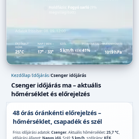
Holdfázis:
Fogyó sarló
(9%
megvilágított)
Adatok frissítve:
08. 09. 12:00
ÉRZÉKELT
NAPI MIN –
SZÉL
PÁRATARTALOM
LÉGNYOMÁS
HŐM.
MAX
5 km/h
41%
KÉK
25°C
17°
33°
1019 hPa
–
Kezdőlap
/
Időjárás
/
Csenger időjárás
Csenger időjárás ma – aktuális
hőmérséklet és előrejelzés
48 órás óránkénti előrejelzés –
hőmérséklet, csapadék és szél
Friss időjárási adatok:
Csenger
. Aktuális hőmérséklet:
25,7 °C
,
időjárási állapot:
Napos idő
. Szél:
5 km/h
, szélirány:
KÉK
.