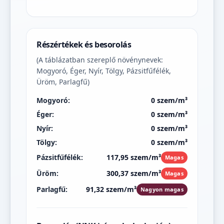
Részértékek és besorolás
(A táblázatban szereplő növénynevek:
Mogyoró, Éger, Nyír, Tölgy, Pázsitfűfélék,
Üröm, Parlagfű)
Mogyoró:
0 szem/m³
Éger:
0 szem/m³
Nyír:
0 szem/m³
Tölgy:
0 szem/m³
Pázsitfűfélék:
117,95 szem/m³
Magas
Üröm:
300,37 szem/m³
Magas
Parlagfű:
91,32 szem/m³
Nagyon magas