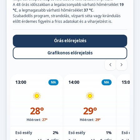
A 48 órás időszakban a legalacsonyabb várható hőmérséklet
19
°C
, a legmagasabb várható hőmérséklet
37 °C
.
Szabadidős program, strandolás, vízparti séta vagy kirándulás
előtt érdemes figyelni a friss adatokat és a viharjelzést is.
Órás előrejelzés
Grafikonos előrejelzés
13:00
14:00
15:00
MA
MA
28°
29°
Hőérzet:
27°
Hőérzet:
29°
Hőé
Eső esély
2%
Eső esély
1%
Eső esély