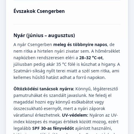
Évszakok Csengerben
Nyár (június – augusztus)
A nyár Csengerben
meleg és többnyire napos
, de
nem ritka a hirtelen nyári zivatar sem. A hőmérséklet
napközben rendszeresen eléri a
28–32 °C-ot
,
júliusban pedig akár 35 °C fölé is kúszhat a higany. A
Szatmári-síkság nyílt terei miatt a szél sem ritka, ami
kellemes hűsítő hatást adhat a forró napokon.
Öltözködési tanácsok nyárra:
Könnyű, légáteresztő
pamutruhákat és szandált javaslunk. Ne feledj el
magaddal hozni egy könnyű esőkabátot vagy
összecsukható esernyőt, mert a nyári záporok
váratlanul érkezhetnek.
UV-védelem:
Nyáron az UV-
index közepes és magas értékek között mozog, ezért
legalább
SPF 30-as fényvédőt
ajánlott használni,