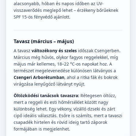
alacsonyabb, hóban és napos időben az UV-
visszaverődés meglepő lehet – érzékeny bőrűeknek
SPF 15-ös fényvédő ajánlott.
Tavasz (március – május)
A tavasz
változékony és szeles
időszak Csengerben.
Március még hűvös, olykor fagyos reggelekkel, míg
május már kellemes, 18–22 °C-os napokat hoz. A
természet megelevenedése különösen látványos a
Csengeri Arborétumban
, ahol a ritka fák és bokrok
virágzása lenyűgöző látványt nyújt.
Öltözködési tanácsok tavaszra:
Rétegesen öltözz,
mert a reggeli és esti hőmérséklet között nagy
különbség lehet. Egy vékony, vízálló dzseki és zárt
cipő ideális választás. Esőre is számíts, mert a tavaszi
csapadék hirtelen és rövid ideig tartó záporok
formájában is megjelenhet.