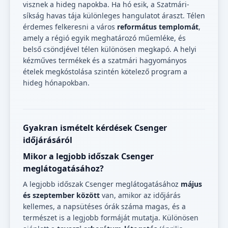
visznek a hideg napokba. Ha hó esik, a Szatmári-
síkság havas tája különleges hangulatot áraszt. Télen
érdemes felkeresni a város
református templomát
,
amely a régió egyik meghatározó műemléke, és
belső csöndjével télen különösen megkapó. A helyi
kézműves termékek és a szatmári hagyományos
ételek megkóstolása szintén kötelező program a
hideg hónapokban.
Gyakran ismételt kérdések Csenger
időjárásáról
Mikor a legjobb időszak Csenger
meglátogatásához?
A legjobb időszak Csenger meglátogatásához
május
és szeptember között
van, amikor az időjárás
kellemes, a napsütéses órák száma magas, és a
természet is a legjobb formáját mutatja. Különösen