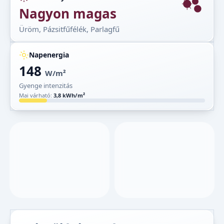
Nagyon magas
Üröm, Pázsitfűfélék, Parlagfű
Napenergia
148
W/m²
Gyenge intenzitás
Mai várható:
3,8 kWh/m²