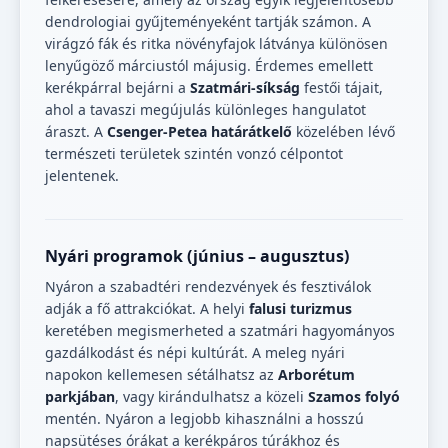
dendrologiai gyűjteményeként tartják számon. A
virágzó fák és ritka növényfajok látványa különösen
lenyűgöző márciustól májusig. Érdemes emellett
kerékpárral bejárni a
Szatmári-síkság
festői tájait,
ahol a tavaszi megújulás különleges hangulatot
áraszt. A
Csenger-Petea határátkelő
közelében lévő
természeti területek szintén vonzó célpontot
jelentenek.
Nyári programok (június – augusztus)
Nyáron a szabadtéri rendezvények és fesztiválok
adják a fő attrakciókat. A helyi
falusi turizmus
keretében megismerheted a szatmári hagyományos
gazdálkodást és népi kultúrát. A meleg nyári
napokon kellemesen sétálhatsz az
Arborétum
parkjában
, vagy kirándulhatsz a közeli
Szamos folyó
mentén. Nyáron a legjobb kihasználni a hosszú
napsütéses órákat a kerékpáros túrákhoz és