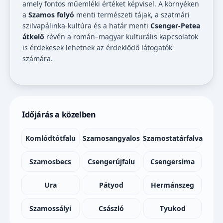
amely fontos műemléki értéket képvisel. A környéken
a
Szamos folyó
menti természeti tájak, a szatmári
szilvapálinka-kultúra és a határ menti
Csenger-Petea
átkelő
révén a román–magyar kulturális kapcsolatok
is érdekesek lehetnek az érdeklődő látogatók
számára.
Időjárás a közelben
Komlódtótfalu
Szamosangyalos
Szamostatárfalva
Szamosbecs
Csengerújfalu
Csengersima
Ura
Pátyod
Hermánszeg
Szamossályi
Császló
Tyukod