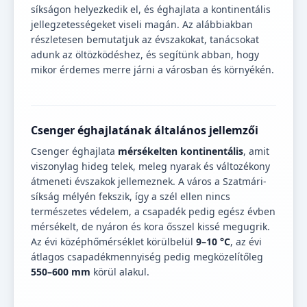
síkságon helyezkedik el, és éghajlata a kontinentális
jellegzetességeket viseli magán. Az alábbiakban
részletesen bemutatjuk az évszakokat, tanácsokat
adunk az öltözködéshez, és segítünk abban, hogy
mikor érdemes merre járni a városban és környékén.
Csenger éghajlatának általános jellemzői
Csenger éghajlata
mérsékelten kontinentális
, amit
viszonylag hideg telek, meleg nyarak és változékony
átmeneti évszakok jellemeznek. A város a Szatmári-
síkság mélyén fekszik, így a szél ellen nincs
természetes védelem, a csapadék pedig egész évben
mérsékelt, de nyáron és kora ősszel kissé megugrik.
Az évi középhőmérséklet körülbelül
9–10 °C
, az évi
átlagos csapadékmennyiség pedig megközelítőleg
550–600 mm
körül alakul.