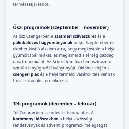
természetjáráshoz.
Őszi programok (szeptember – november)
Az ősz Csengerben a
szatmári szilvaszüret
és a
pálinkafőzés hagyományának
ideje. Szeptember és
október kiváló alkalom arra, hogy megkóstold a helyi
gyümölcspálinkákat, és megismerd a térség gazdag
gasztronómiáját. Az Arborétum őszi lombszínezete
szintén lenyűgöző látványt nyújt. Október elején a
csengeri piac
és a helyi termelői vásárok tele vannak
friss szezonális termékekkel.
Téli programok (december – február)
Tél Csengerben csendes és hangulatos. A
karácsonyi időszakban
a helyi közösségi
rendezvények és adventi programok melegséget