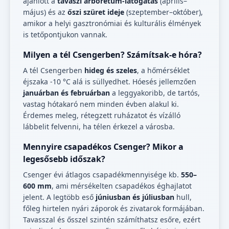
ajánlott a
tavaszi arborétum-látogatás
(április–
május) és az
őszi szüret ideje
(szeptember–október),
amikor a helyi gasztronómiai és kulturális élmények
is tetőpontjukon vannak.
Milyen a tél Csengerben? Számítsak-e hóra?
A tél Csengerben
hideg és szeles
, a hőmérséklet
éjszaka -10 °C alá is süllyedhet. Hóesés jellemzően
januárban és februárban
a leggyakoribb, de tartós,
vastag hótakaró nem minden évben alakul ki.
Érdemes meleg, rétegzett ruházatot és vízálló
lábbelit felvenni, ha télen érkezel a városba.
Mennyire csapadékos Csenger? Mikor a
legesősebb időszak?
Csenger évi átlagos csapadékmennyisége kb.
550–
600 mm
, ami mérsékelten csapadékos éghajlatot
jelent. A legtöbb eső
júniusban és júliusban
hull,
főleg hirtelen nyári záporok és zivatarok formájában.
Tavasszal és ősszel szintén számíthatsz esőre, ezért