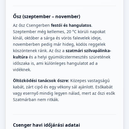
Ősz (szeptember – november)
Az ősz Csengerben
festői és hangulatos
.
Szeptember még kellemes, 20 °C körüli napokat
kínál, október a sárga és vörös falevelek ideje,
novemberben pedig már hideg, ködös reggelek
köszöntenek ránk. Az ősz a
szatmári szilvapálinka-
kultúra
és a helyi gyümölcstermesztés szüretének
időszaka is, ami különleges hangulatot ad a
vidéknek.
Öltözködési tanácsok őszre:
Közepes vastagságú
kabát, zárt cipő és egy vékony sál ajánlott. Esőkabát
vagy esernyő mindig legyen nálad, mert az őszi esők
Szatmárban nem ritkák.
Csenger havi időjárási adatai