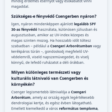
mindig érdemes esernyőt vagy esőkabátot vinni
magaddal.
Szükséges-e fényvédő Csengerben nyáron?
Igen, nyáron mindenképpen ajánlott
legalább SPF
30-as fényvédő
használata, különösen júliusban és
augusztusban, amikor az UV-index közepes és
magas szinten mozog. Ha hosszabb időt töltesz
szabadban – például a
Csengeri Arborétumban
vagy
kerékpáros túrán –, gondoskodj megfelelő UV-
védelemről, viseld napszemüvegedet, és viselj
könnyű, de lefedő ruházatot a déli órákban.
Milyen különleges természeti vagy
kulturális látnivaló van Csengerben és
környékén?
Csenger legismertebb látnivalója a
Csengeri
Arborétum
, amely az ország egyik legértékesebb
dendrologiai kertje, és egész évben látogatható.
Emellett kiemelkedő a város
református temploma
,