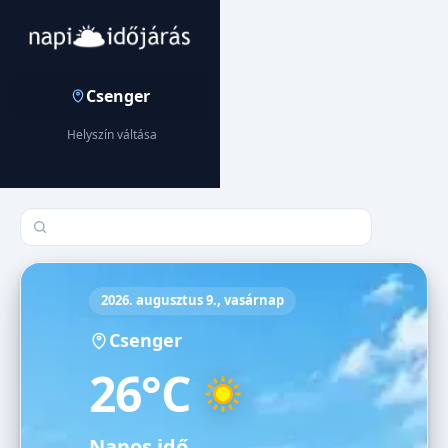
Csenger
Helyszín váltása
Település keresése
2026. augusztus 9., vasárnap
Csenger
26°C
Napos idő