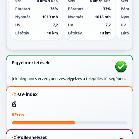
Szél
4 km/h
KÉK
Szél
4 km/h
KÉK
Szél
Páratart.
36%
Páratart.
33%
Páratart.
Nyomás
1019 mb
Nyomás
1018 mb
Nyomás
UV
7,2
UV
7,2
UV
Látótáv
10 km
Látótáv
10 km
Látótáv
Figyelmeztetések
Jelenleg nincs érvényben veszélyjelzés a település térségében.
UV-index
6
Erős
Pollenhelyzet