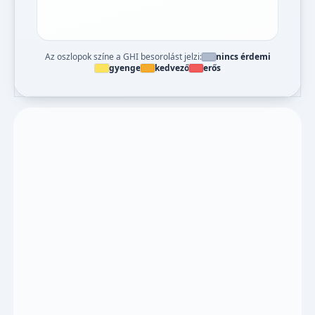
Az oszlopok színe a GHI besorolást jelzi:
nincs érdemi
gyenge
kedvező
erős