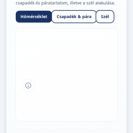
csapadék és páratartalom, illetve a szél alakulása.
Hőmérséklet
Csapadék & pára
Szél
Tipp a grafikon jelmagyarázatához