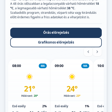
A 48 órás időszakban a legalacsonyabb várható hőmérséklet
18
°C
, a legmagasabb várható hőmérséklet
38 °C
.
Szabadidős program, strandolás, vízparti séta vagy kirándulás
előtt érdemes figyelni a friss adatokat és a viharjelzést is.
Órás előrejelzés
Grafikonos előrejelzés
08:00
09:00
10:00
MA
MA
21°
24°
Hőérzet:
20°
Hőérzet:
23°
Hőé
Eső esély
2%
Eső esély
1%
Eső esély