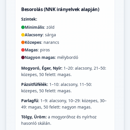
Besorolás (NNK irányelvek alapján)
Szintek:
Minimális
: zöld
Alacsony
: sárga
Közepes
: narancs
Magas
: piros
Nagyon magas
: mélybordó
Mogyoró, Éger, Nyír:
1–20: alacsony, 21–50:
közepes, 50 felett: magas.
Pázsitfűfélék:
1–10: alacsony, 11–50:
közepes, 50 felett: magas.
Parlagfű:
1–9: alacsony, 10–29: közepes, 30–
49: magas, 50 felett: nagyon magas.
Tölgy, Üröm:
a mogyoróhoz és nyírhoz
hasonló skálán.