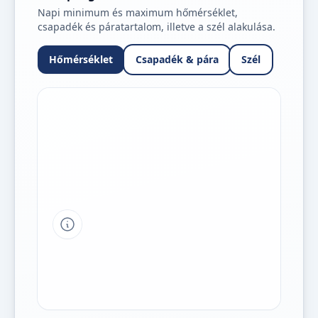
Napi minimum és maximum hőmérséklet,
csapadék és páratartalom, illetve a szél alakulása.
Hőmérséklet
Csapadék & pára
Szél
Tipp a grafikon jelmagyarázatához