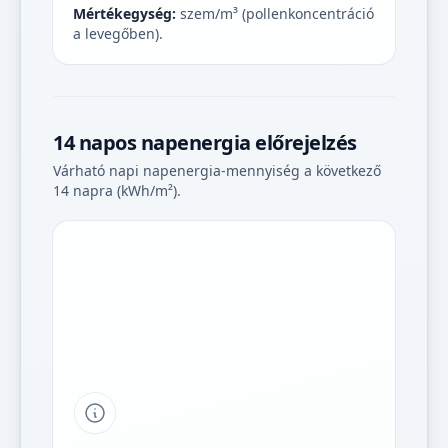
Mértékegység:
szem/m³ (pollenkoncentráció
a levegőben).
14 napos napenergia előrejelzés
Várható napi napenergia-mennyiség a következő
14 napra (kWh/m²).
Tipp a grafikon jelmagyarázatához