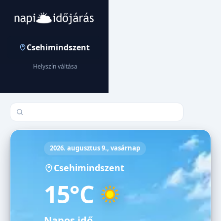
Csehimindszent
Helyszín váltása
Település keresése
2026. augusztus 9., vasárnap
Csehimindszent
15°C
Napos idő