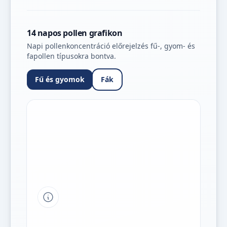
14 napos pollen grafikon
Napi pollenkoncentráció előrejelzés fű-, gyom- és
fapollen típusokra bontva.
Fű és gyomok
Fák
Tipp a grafikon jelmagyarázatához