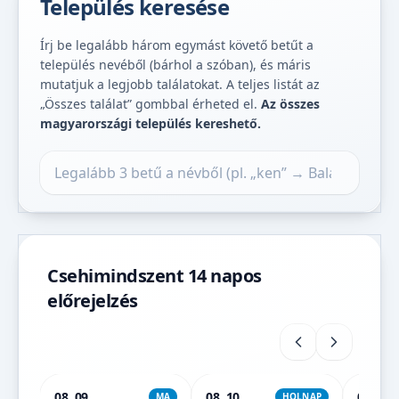
Település keresése
Írj be legalább három egymást követő betűt a
település nevéből (bárhol a szóban), és máris
mutatjuk a legjobb találatokat. A teljes listát az
„Összes találat” gombbal érheted el.
Az összes
magyarországi település kereshető.
Település keresése
Csehimindszent 14 napos
előrejelzés
08. 09.
08. 10.
08. 11.
MA
HOLNAP