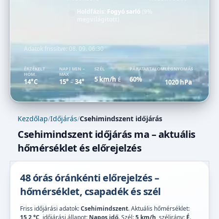
Holdfázis:
Fogyó sarló
(9%
megvilágított)
Adatok frissítve:
08. 09. 06:30
ÉRZÉKELT
NAPI MIN –
SZÉL
PÁRATARTALOM
LÉGNYOMÁS
HŐM.
MAX
5 km/h
60%
É
14°C
15°
34°
1020 hPa
–
Kezdőlap
/
Időjárás
/
Csehimindszent időjárás
Csehimindszent időjárás ma – aktuális
hőmérséklet és előrejelzés
48 órás óránkénti előrejelzés –
hőmérséklet, csapadék és szél
Friss időjárási adatok:
Csehimindszent
. Aktuális hőmérséklet:
15,2 °C
, időjárási állapot:
Napos idő
. Szél:
5 km/h
, szélirány:
É
.