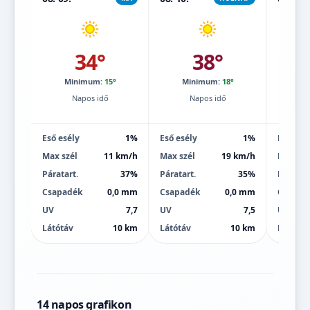
34°
38°
Minimum:
15°
Minimum:
18°
Mi
Napos idő
Napos idő
Eső esély
1%
Eső esély
1%
Eső esé
Max szél
11 km/h
Max szél
19 km/h
Max szé
Páratart.
37%
Páratart.
35%
Páratart
Csapadék
0,0 mm
Csapadék
0,0 mm
Csapad
UV
7,7
UV
7,5
UV
Látótáv
10 km
Látótáv
10 km
Látótáv
14 napos grafikon