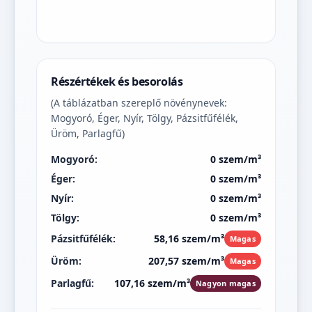
Részértékek és besorolás
(A táblázatban szereplő növénynevek:
Mogyoró, Éger, Nyír, Tölgy, Pázsitfűfélék,
Üröm, Parlagfű)
Mogyoró:
0 szem/m³
Éger:
0 szem/m³
Nyír:
0 szem/m³
Tölgy:
0 szem/m³
Pázsitfűfélék:
58,16 szem/m³
Magas
Üröm:
207,57 szem/m³
Magas
Parlagfű:
107,16 szem/m³
Nagyon magas