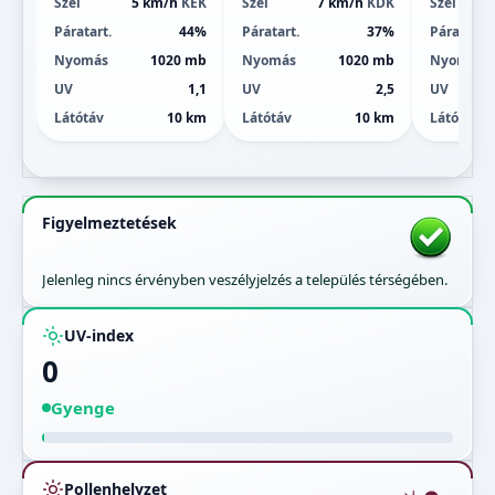
Szél
5 km/h
KÉK
Szél
7 km/h
KDK
Szél
Páratart.
44%
Páratart.
37%
Páratart.
Nyomás
1020 mb
Nyomás
1020 mb
Nyomás
UV
1,1
UV
2,5
UV
Látótáv
10 km
Látótáv
10 km
Látótáv
Figyelmeztetések
Jelenleg nincs érvényben veszélyjelzés a település térségében.
UV-index
0
Gyenge
Pollenhelyzet