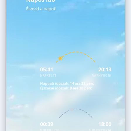
Élvezd a napot!
05:41
20:13
NAPKELTE
NAPNYUGTA
Nappali időszak:
14 óra 32 perc
Éjszakai időszak:
9 óra 28 perc
00:39
18:00
HOLDKELTE
HOLDNYUGTA