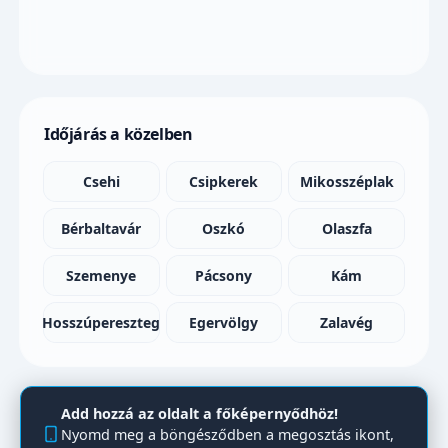
Időjárás a közelben
Csehi
Csipkerek
Mikosszéplak
Bérbaltavár
Oszkó
Olaszfa
Szemenye
Pácsony
Kám
Hosszúpereszteg
Egervölgy
Zalavég
Add hozzá az oldalt a főképernyődhöz!
Nyomd meg a böngésződben a megosztás ikont,