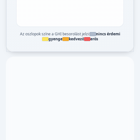
Az oszlopok színe a GHI besorolást jelzi:
nincs érdemi
gyenge
kedvező
erős