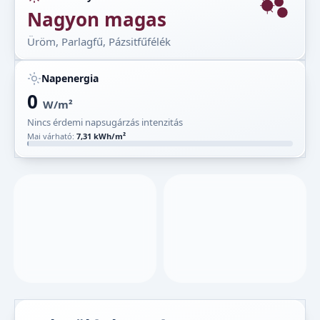
Nagyon magas
Üröm, Parlagfű, Pázsitfűfélék
Napenergia
0
W/m²
Nincs érdemi napsugárzás intenzitás
Mai várható:
7,31 kWh/m²