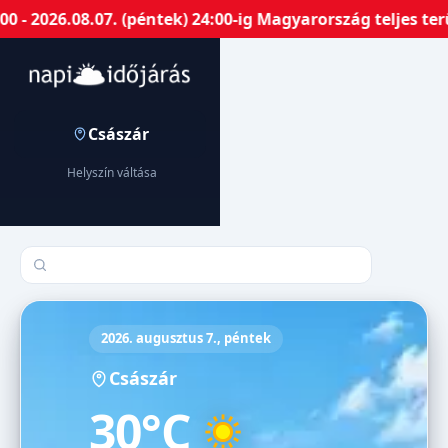
- 2026.08.07. (péntek) 24:00-ig Magyarország teljes ter
Császár
Helyszín váltása
Település keresése
2026. augusztus 7., péntek
Császár
30°C