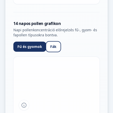
14 napos pollen grafikon
Napi pollenkoncentráció előrejelzés fű-, gyom- és
fapollen típusokra bontva.
Fű és gyomok
Fák
Tipp a grafikon jelmagyarázatához