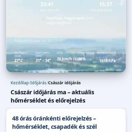
23:41
15:37
HOLDKELTE
HOLDNYUGTA
Holdfázis:
Fogyó sarló
(24%
megvilágított)
Adatok frissítve:
08. 07. 11:10
ÉRZÉKELT
NAPI MIN –
SZÉL
PÁRATARTALOM
LÉGNYOMÁS
HŐM.
MAX
26 km/h
38%
ÉÉNY
27°C
21°
34°
1016 hPa
–
Kezdőlap
/
Időjárás
/
Császár időjárás
Császár időjárás ma – aktuális
hőmérséklet és előrejelzés
48 órás óránkénti előrejelzés –
hőmérséklet, csapadék és szél