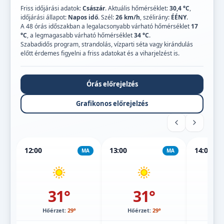
Friss időjárási adatok:
Császár
. Aktuális hőmérséklet:
30,4 °C
,
időjárási állapot:
Napos idő
. Szél:
26 km/h
, szélirány:
ÉÉNY
.
A 48 órás időszakban a legalacsonyabb várható hőmérséklet
17
°C
, a legmagasabb várható hőmérséklet
34 °C
.
Szabadidős program, strandolás, vízparti séta vagy kirándulás
előtt érdemes figyelni a friss adatokat és a viharjelzést is.
Órás előrejelzés
Grafikonos előrejelzés
12:00
13:00
14:00
MA
MA
31°
31°
Hőérzet:
29°
Hőérzet:
29°
Hőé