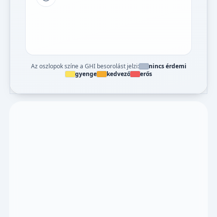
Tipp a grafikon jelmagyarázatához
Az oszlopok színe a GHI besorolást jelzi:
nincs érdemi
gyenge
kedvező
erős