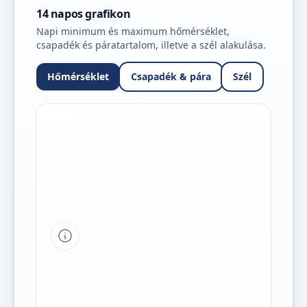
14 napos grafikon
Napi minimum és maximum hőmérséklet,
csapadék és páratartalom, illetve a szél alakulása.
Hőmérséklet
Csapadék & pára
Szél
Tipp a grafikon jelmagyarázatához