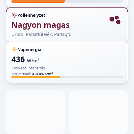
Pollenhelyzet
Nagyon magas
Üröm, Pázsitfűfélék, Parlagfű
Napenergia
436
W/m²
Kedvező intenzitás
Mai várható:
4,94 kWh/m²