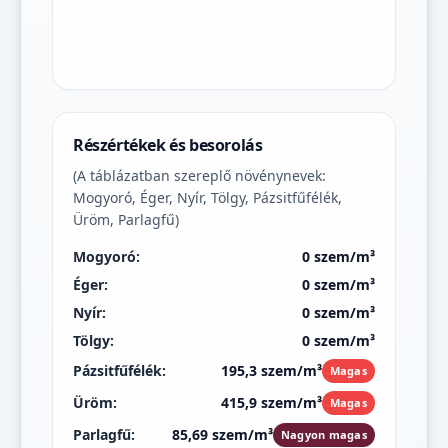
Részértékek és besorolás
(A táblázatban szereplő növénynevek:
Mogyoró, Éger, Nyír, Tölgy, Pázsitfűfélék,
Üröm, Parlagfű)
Mogyoró:
0 szem/m³
Éger:
0 szem/m³
Nyír:
0 szem/m³
Tölgy:
0 szem/m³
Pázsitfűfélék:
195,3 szem/m³
Magas
Üröm:
415,9 szem/m³
Magas
Parlagfű:
85,69 szem/m³
Nagyon magas