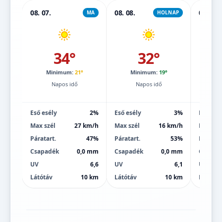
08. 07.
08. 08.
08. 09.
MA
HOLNAP
34°
32°
Minimum:
21°
Minimum:
19°
Mi
Napos idő
Napos idő
Eső esély
2%
Eső esély
3%
Eső esé
Max szél
27 km/h
Max szél
16 km/h
Max szé
Páratart.
47%
Páratart.
53%
Páratart
Csapadék
0,0 mm
Csapadék
0,0 mm
Csapad
UV
6,6
UV
6,1
UV
Látótáv
10 km
Látótáv
10 km
Látótáv