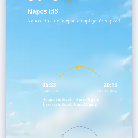
Napos idő
Napos idő – ne felejtsd a naptejet és sapkát!
05:33
20:13
NAPKELTE
NAPNYUGTA
Nappali időszak:
14 óra 40 perc
Éjszakai időszak:
9 óra 20 perc