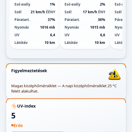
Eső esély
1%
Eső esély
2%
Eső esély
Szél
21 km/h
ÉÉNY
Szél
17 km/h
ÉNY
Szél
Páratart.
37%
Páratart.
36%
Páratart.
Nyomás
1016 mb
Nyomás
1015 mb
Nyomás
UV
6,4
UV
6,6
UV
Látótáv
10 km
Látótáv
10 km
Látótáv
Figyelmeztetések
Magas középhőmérséklet — A napi középhőmérséklet 25 °C
felett alakulhat.
UV-index
5
Erős