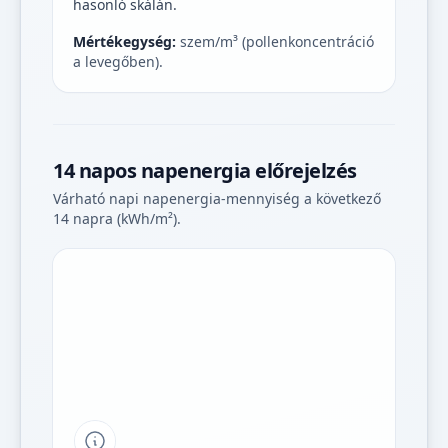
hasonló skálán.
Mértékegység:
szem/m³ (pollenkoncentráció
a levegőben).
14 napos napenergia előrejelzés
Várható napi napenergia-mennyiség a következő
14 napra (kWh/m²).