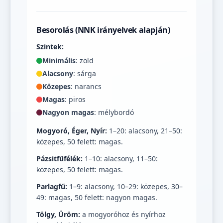
Besorolás (NNK irányelvek alapján)
Szintek:
Minimális
: zöld
Alacsony
: sárga
Közepes
: narancs
Magas
: piros
Nagyon magas
: mélybordó
Mogyoró, Éger, Nyír:
1–20: alacsony, 21–50:
közepes, 50 felett: magas.
Pázsitfűfélék:
1–10: alacsony, 11–50:
közepes, 50 felett: magas.
Parlagfű:
1–9: alacsony, 10–29: közepes, 30–
49: magas, 50 felett: nagyon magas.
Tölgy, Üröm:
a mogyoróhoz és nyírhoz