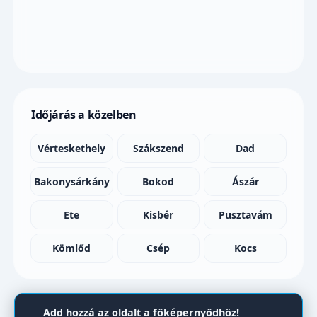
Időjárás a közelben
Vérteskethely
Szákszend
Dad
Bakonysárkány
Bokod
Ászár
Ete
Kisbér
Pusztavám
Kömlőd
Csép
Kocs
Add hozzá az oldalt a főképernyődhöz!