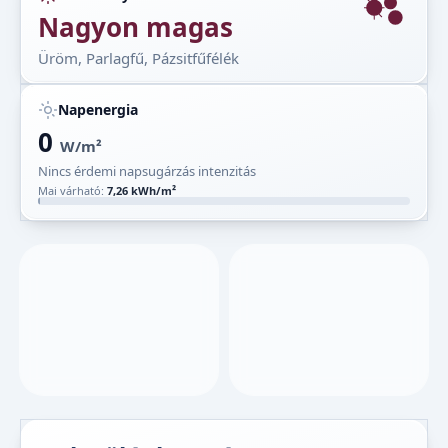
Nagyon magas
Üröm, Parlagfű, Pázsitfűfélék
Napenergia
0
W/m²
Nincs érdemi napsugárzás intenzitás
Mai várható:
7,26 kWh/m²