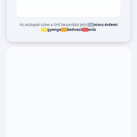
Az oszlopok színe a GHI besorolást jelzi:
nincs érdemi
gyenge
kedvező
erős