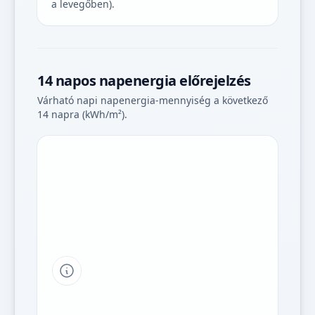
a levegőben).
14 napos napenergia előrejelzés
Várható napi napenergia-mennyiség a következő
14 napra (kWh/m²).
Tipp a grafikon jelmagyarázatához