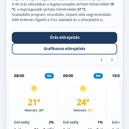
A 48 órás időszakban a legalacsonyabb várható hőmérséklet
19
°C
, a legmagasabb várható hőmérséklet
37 °C
.
Szabadidős program, strandolás, vízparti séta vagy kirándulás
előtt érdemes figyelni a friss adatokat és a viharjelzést is.
Órás előrejelzés
Grafikonos előrejelzés
08:00
09:00
10:00
MA
MA
21°
24°
Hőérzet:
20°
Hőérzet:
23°
Hőé
Eső esély
2%
Eső esély
1%
Eső esély