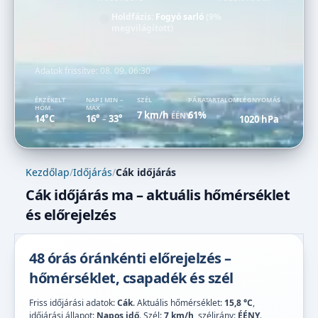
Holdfázis:
Fogyó sarló
(9%
megvilágított)
Adatok frissítve:
08. 09. 06:30
ÉRZÉKELT
NAPI MIN –
SZÉL
PÁRATARTALOM
LÉGNYOMÁS
HŐM.
MAX
7 km/h
61%
ÉÉNY
14°C
16°
33°
1020 hPa
–
Kezdőlap
/
Időjárás
/
Cák időjárás
Cák időjárás ma – aktuális hőmérséklet
és előrejelzés
48 órás óránkénti előrejelzés –
hőmérséklet, csapadék és szél
Friss időjárási adatok:
Cák
. Aktuális hőmérséklet:
15,8 °C
,
időjárási állapot:
Napos idő
. Szél:
7 km/h
, szélirány:
ÉÉNY
.