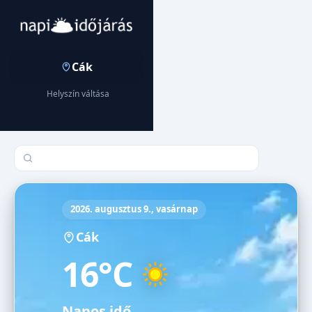
Cák
Helyszín váltása
Település keresése
2026. augusztus 9., vasárnap
Cák
16°C
Napos idő