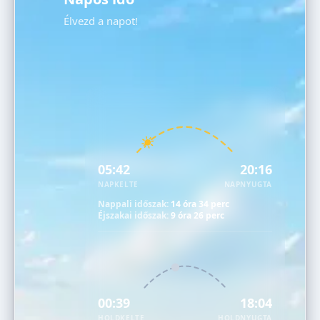
Élvezd a napot!
05:42
20:16
NAPKELTE
NAPNYUGTA
Nappali időszak:
14 óra 34 perc
Éjszakai időszak:
9 óra 26 perc
00:39
18:04
HOLDKELTE
HOLDNYUGTA