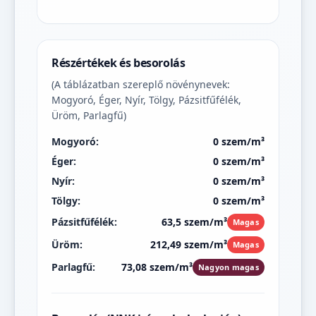
Részértékek és besorolás
(A táblázatban szereplő növénynevek:
Mogyoró, Éger, Nyír, Tölgy, Pázsitfűfélék,
Üröm, Parlagfű)
Mogyoró:
0 szem/m³
Éger:
0 szem/m³
Nyír:
0 szem/m³
Tölgy:
0 szem/m³
Pázsitfűfélék:
63,5 szem/m³
Magas
Üröm:
212,49 szem/m³
Magas
Parlagfű:
73,08 szem/m³
Nagyon magas