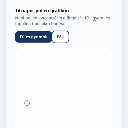
14 napos pollen grafikon
Napi pollenkoncentráció előrejelzés fű-, gyom- és
fapollen típusokra bontva.
Fű és gyomok
Fák
Tipp a grafikon jelmagyarázatához