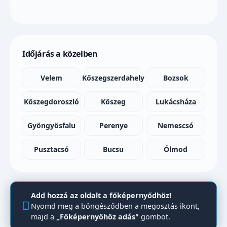
Időjárás a közelben
Velem
Kőszegszerdahely
Bozsok
Kőszegdoroszló
Kőszeg
Lukácsháza
Gyöngyösfalu
Perenye
Nemescsó
Pusztacsó
Bucsu
Ólmod
Add hozzá az oldalt a főképernyődhöz!
Nyomd meg a böngésződben a megosztás ikont,
majd a
„Főképernyőhöz adás"
gombot.