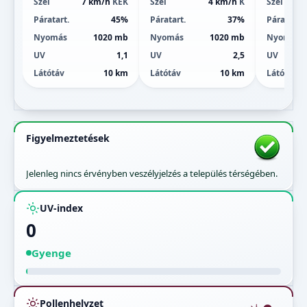
Szél
7 km/h
KÉK
Szél
4 km/h
K
Szél
Páratart.
45%
Páratart.
37%
Páratart.
Nyomás
1020 mb
Nyomás
1020 mb
Nyomás
UV
1,1
UV
2,5
UV
Látótáv
10 km
Látótáv
10 km
Látótáv
Figyelmeztetések
Jelenleg nincs érvényben veszélyjelzés a település térségében.
UV-index
0
Gyenge
Pollenhelyzet