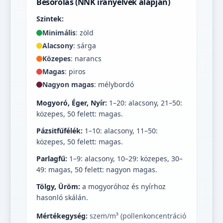
Besorolás (NNK irányelvek alapján)
Szintek:
Minimális
: zöld
Alacsony
: sárga
Közepes
: narancs
Magas
: piros
Nagyon magas
: mélybordó
Mogyoró, Éger, Nyír:
1–20: alacsony, 21–50:
közepes, 50 felett: magas.
Pázsitfűfélék:
1–10: alacsony, 11–50:
közepes, 50 felett: magas.
Parlagfű:
1–9: alacsony, 10–29: közepes, 30–
49: magas, 50 felett: nagyon magas.
Tölgy, Üröm:
a mogyoróhoz és nyírhoz
hasonló skálán.
Mértékegység:
szem/m³ (pollenkoncentráció