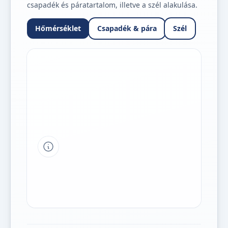
csapadék és páratartalom, illetve a szél alakulása.
Hőmérséklet
Csapadék & pára
Szél
Tipp a grafikon jelmagyarázatához