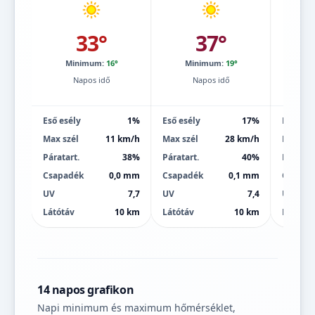
33°
37°
Minimum:
16°
Minimum:
19°
Mi
Napos idő
Napos idő
Eső esély
1%
Eső esély
17%
Eső esé
Max szél
11 km/h
Max szél
28 km/h
Max szé
Páratart.
38%
Páratart.
40%
Páratart
Csapadék
0,0 mm
Csapadék
0,1 mm
Csapad
UV
7,7
UV
7,4
UV
Látótáv
10 km
Látótáv
10 km
Látótáv
14 napos grafikon
Napi minimum és maximum hőmérséklet,