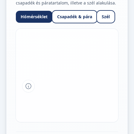
csapadék és páratartalom, illetve a szél alakulása.
Hőmérséklet
Csapadék & pára
Szél
Tipp a grafikon jelmagyarázatához