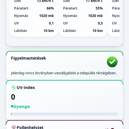
Szél
13 km/h
É
Szél
17 km/h
É
Szél
Páratart.
66%
Páratart.
55%
Páratart.
Nyomás
1020 mb
Nyomás
1020 mb
Nyomás
UV
0,1
UV
0,5
UV
Látótáv
10 km
Látótáv
10 km
Látótáv
Figyelmeztetések
Jelenleg nincs érvényben veszélyjelzés a település térségében.
UV-index
0
Gyenge
Pollenhelyzet