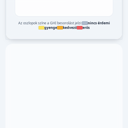
Az oszlopok színe a GHI besorolást jelzi:
nincs érdemi
gyenge
kedvező
erős