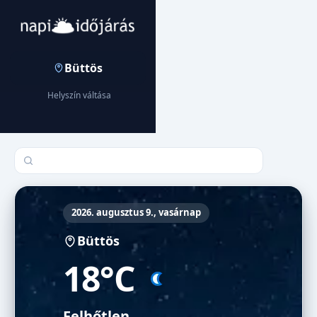
Büttös
Helyszín váltása
Település keresése
2026. augusztus 9., vasárnap
Büttös
18°C
Felhőtlen