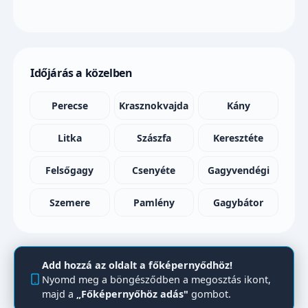
Időjárás a közelben
Perecse
Krasznokvajda
Kány
Litka
Szászfa
Keresztéte
Felsőgagy
Csenyéte
Gagyvendégi
Szemere
Pamlény
Gagybátor
Add hozzá az oldalt a főképernyődhöz!
Nyomd meg a böngésződben a megosztás ikont,
majd a
„Főképernyőhöz adás"
gombot.