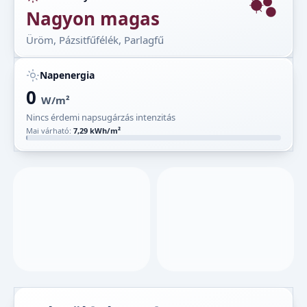
Nagyon magas
Üröm, Pázsitfűfélék, Parlagfű
Napenergia
0
W/m²
Nincs érdemi napsugárzás intenzitás
Mai várható:
7,29 kWh/m²