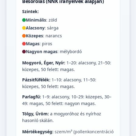
Besorolás (NNK irányelvek alapján)
Szintek:
Minimális
: zöld
Alacsony
: sárga
Közepes
: narancs
Magas
: piros
Nagyon magas
: mélybordó
Mogyoró, Éger, Nyír:
1–20: alacsony, 21–50:
közepes, 50 felett: magas.
Pázsitfűfélék:
1–10: alacsony, 11–50:
közepes, 50 felett: magas.
Parlagfű:
1–9: alacsony, 10–29: közepes, 30–
49: magas, 50 felett: nagyon magas.
Tölgy, Üröm:
a mogyoróhoz és nyírhoz
hasonló skálán.
Mértékegység:
szem/m³ (pollenkoncentráció