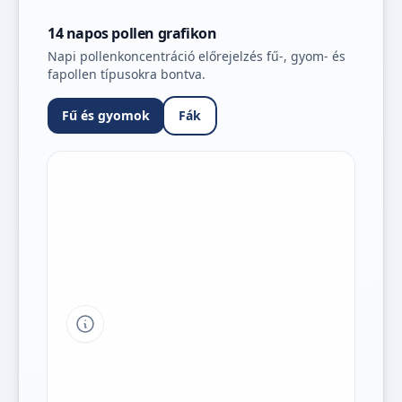
14 napos pollen grafikon
Napi pollenkoncentráció előrejelzés fű-, gyom- és
fapollen típusokra bontva.
Fű és gyomok
Fák
Tipp a grafikon jelmagyarázatához