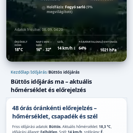
Holdfázis:
Fogyó sarló
(9%
megvilágított)
Adatok frissítve:
08. 09. 04:20
ÉRZÉKELT
NAPI MIN –
SZÉL
PÁRATARTALOM
LÉGNYOMÁS
HŐM.
MAX
14 km/h
64%
É
18°C
16°
32°
1021 hPa
–
Kezdőlap
/
Időjárás
/
Büttös időjárás
Büttös időjárás ma – aktuális
hőmérséklet és előrejelzés
48 órás óránkénti előrejelzés –
hőmérséklet, csapadék és szél
Friss időjárási adatok:
Büttös
. Aktuális hőmérséklet:
18,3 °C
,
időjárási állapot:
Felhőtlen
. Szél:
14 km/h
, szélirány:
É
.