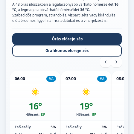
A 48 órás időszakban a legalacsonyabb várható hőmérséklet
16
°C
, a legmagasabb várható hőmérséklet
36 °C
.
Szabadidős program, strandolás, vízparti séta vagy kirándulás
előtt érdemes figyelni a friss adatokat és a viharjelzést is.
Órás előrejelzés
Grafikonos előrejelzés
06:00
07:00
08:00
MA
MA
16°
19°
Hőérzet:
13°
Hőérzet:
15°
Hőé
Eső esély
5%
Eső esély
3%
Eső esély