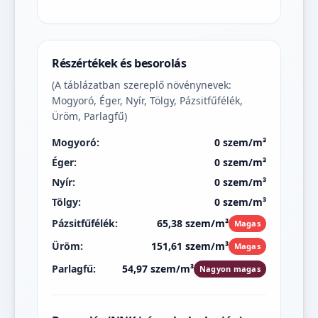
Részértékek és besorolás
(A táblázatban szereplő növénynevek:
Mogyoró, Éger, Nyír, Tölgy, Pázsitfűfélék,
Üröm, Parlagfű)
Mogyoró:
0 szem/m³
Éger:
0 szem/m³
Nyír:
0 szem/m³
Tölgy:
0 szem/m³
Pázsitfűfélék:
65,38 szem/m³
Magas
Üröm:
151,61 szem/m³
Magas
Parlagfű:
54,97 szem/m³
Nagyon magas