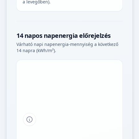
a levegőben).
14 napos napenergia előrejelzés
Várható napi napenergia-mennyiség a következő
14 napra (kWh/m²).
Tipp a grafikon jelmagyarázatához