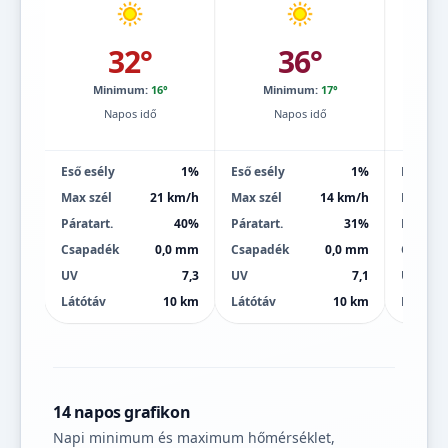
32°
36°
Minimum:
16°
Minimum:
17°
Mi
Napos idő
Napos idő
Eső esély
1%
Eső esély
1%
Eső esé
Max szél
21 km/h
Max szél
14 km/h
Max szé
Páratart.
40%
Páratart.
31%
Páratart
Csapadék
0,0 mm
Csapadék
0,0 mm
Csapad
UV
7,3
UV
7,1
UV
Látótáv
10 km
Látótáv
10 km
Látótáv
14 napos grafikon
Napi minimum és maximum hőmérséklet,