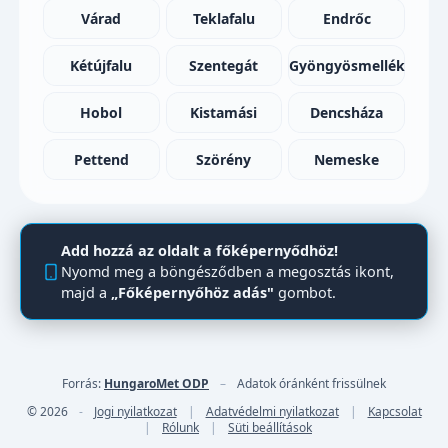
Várad
Teklafalu
Endrőc
Kétújfalu
Szentegát
Gyöngyösmellék
Hobol
Kistamási
Dencsháza
Pettend
Szörény
Nemeske
Add hozzá az oldalt a főképernyődhöz!
Nyomd meg a böngésződben a megosztás ikont,
majd a
„Főképernyőhöz adás"
gombot.
Forrás:
HungaroMet ODP
–
Adatok óránként frissülnek
© 2026
-
Jogi nyilatkozat
|
Adatvédelmi nyilatkozat
|
Kapcsolat
|
Rólunk
|
Süti beállítások