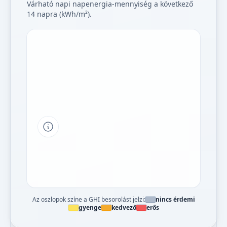
Várható napi napenergia-mennyiség a következő
14 napra (kWh/m²).
Tipp a grafikon jelmagyarázatához
Az oszlopok színe a GHI besorolást jelzi:
nincs érdemi
gyenge
kedvező
erős