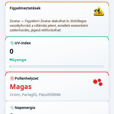
Figyelmeztetések
Zivatar — Figyelem! Zivatar alakulhat ki. Elsődleges
veszélyforrást a villámlás jelent, emellett esetenként
szélerősödés, jégeső előfordulhat!
UV-index
0
Gyenge
Pollenhelyzet
Magas
Üröm, Parlagfű, Pázsitfűfélék
Napenergia