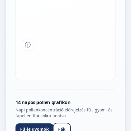
Tipp a grafikon jelmagyarázatához
14 napos pollen grafikon
Napi pollenkoncentráció előrejelzés fű-, gyom- és
fapollen típusokra bontva.
Fű és gyomok
Fák