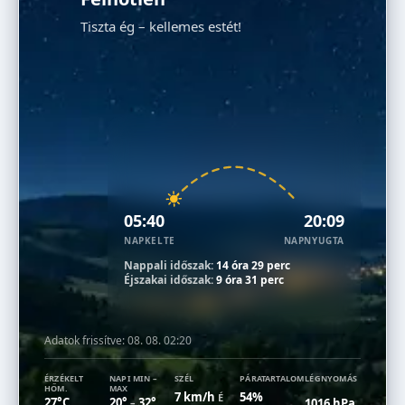
Tiszta ég – kellemes estét!
05:40
20:09
NAPKELTE
NAPNYUGTA
Nappali időszak:
14 óra 29 perc
Éjszakai időszak:
9 óra 31 perc
Adatok frissítve:
08. 08. 02:20
ÉRZÉKELT
NAPI MIN –
SZÉL
PÁRATARTALOM
LÉGNYOMÁS
HŐM.
MAX
7 km/h
54%
É
27°C
20°
32°
1016 hPa
–