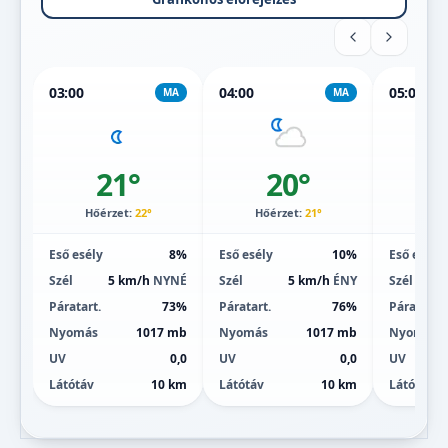
03:00
04:00
05:00
MA
MA
21°
20°
Hőérzet:
22°
Hőérzet:
21°
Hőé
Eső esély
8%
Eső esély
10%
Eső esély
Szél
5 km/h
NYNÉ
Szél
5 km/h
ÉNY
Szél
Páratart.
73%
Páratart.
76%
Páratart.
Nyomás
1017 mb
Nyomás
1017 mb
Nyomás
UV
0,0
UV
0,0
UV
Látótáv
10 km
Látótáv
10 km
Látótáv