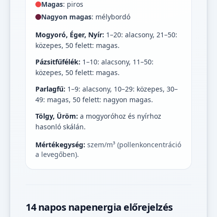
Magas
: piros
Nagyon magas
: mélybordó
Mogyoró, Éger, Nyír:
1–20: alacsony, 21–50:
közepes, 50 felett: magas.
Pázsitfűfélék:
1–10: alacsony, 11–50:
közepes, 50 felett: magas.
Parlagfű:
1–9: alacsony, 10–29: közepes, 30–
49: magas, 50 felett: nagyon magas.
Tölgy, Üröm:
a mogyoróhoz és nyírhoz
hasonló skálán.
Mértékegység:
szem/m³ (pollenkoncentráció
a levegőben).
14 napos napenergia előrejelzés