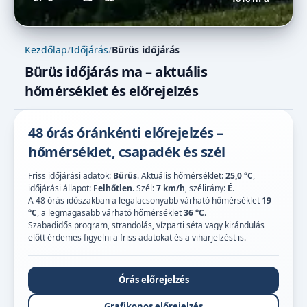
Kezdőlap
/
Időjárás
/
Bürüs időjárás
Bürüs időjárás ma – aktuális
hőmérséklet és előrejelzés
48 órás óránkénti előrejelzés –
hőmérséklet, csapadék és szél
Friss időjárási adatok:
Bürüs
. Aktuális hőmérséklet:
25,0 °C
,
időjárási állapot:
Felhőtlen
. Szél:
7 km/h
, szélirány:
É
.
A 48 órás időszakban a legalacsonyabb várható hőmérséklet
19
°C
, a legmagasabb várható hőmérséklet
36 °C
.
Szabadidős program, strandolás, vízparti séta vagy kirándulás
előtt érdemes figyelni a friss adatokat és a viharjelzést is.
Órás előrejelzés
Grafikonos előrejelzés