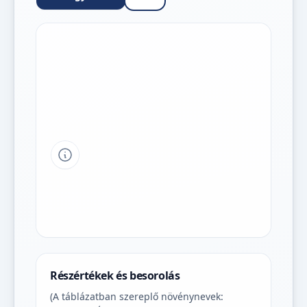
Tipp a grafikon jelmagyarázatához
Részértékek és besorolás
(A táblázatban szereplő növénynevek: