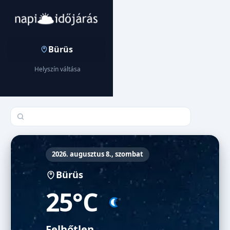
Bürüs
Helyszín váltása
Település keresése
2026. augusztus 8., szombat
Bürüs
25°C
Felhőtlen