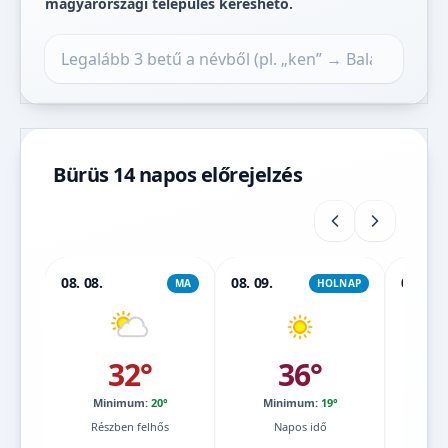
magyarországi település kereshető.
Település keresése
Bürüs 14 napos előrejelzés
08. 08.
08. 09.
08. 10.
MA
HOLNAP
32°
36°
Minimum:
20°
Minimum:
19°
Mi
Részben felhős
Napos idő