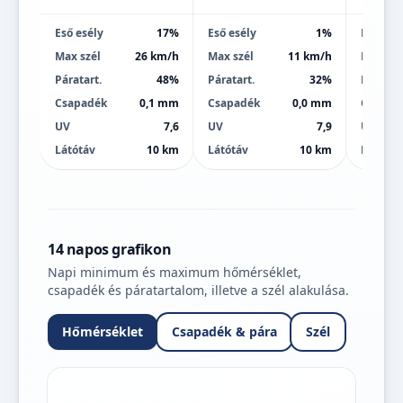
Eső esély
17%
Eső esély
1%
Eső esé
Max szél
26 km/h
Max szél
11 km/h
Max szé
Páratart.
48%
Páratart.
32%
Páratart
Csapadék
0,1 mm
Csapadék
0,0 mm
Csapad
UV
7,6
UV
7,9
UV
Látótáv
10 km
Látótáv
10 km
Látótáv
14 napos grafikon
Napi minimum és maximum hőmérséklet,
csapadék és páratartalom, illetve a szél alakulása.
Hőmérséklet
Csapadék & pára
Szél