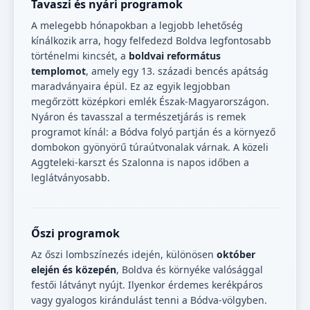
Tavaszi és nyári programok
A melegebb hónapokban a legjobb lehetőség
kínálkozik arra, hogy felfedezd Boldva legfontosabb
történelmi kincsét, a
boldvai református
templomot
, amely egy 13. századi bencés apátság
maradványaira épül. Ez az egyik legjobban
megőrzött középkori emlék Észak-Magyarországon.
Nyáron és tavasszal a természetjárás is remek
programot kínál: a Bódva folyó partján és a környező
dombokon gyönyörű túraútvonalak várnak. A közeli
Aggteleki-karszt és Szalonna is napos időben a
leglátványosabb.
Őszi programok
Az őszi lombszínezés idején, különösen
október
elején és közepén
, Boldva és környéke valósággal
festői látványt nyújt. Ilyenkor érdemes kerékpáros
vagy gyalogos kirándulást tenni a Bódva-völgyben.