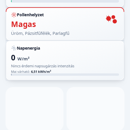
Pollenhelyzet
Magas
Üröm, Pázsitfűfélék, Parlagfű
Napenergia
0
W/m²
Nincs érdemi napsugárzás intenzitás
Mai várható:
6,51 kWh/m²