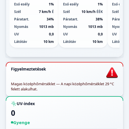
Eső esély
1%
Eső esély
1%
Eső esély
Szél
7 km/h
É
Szél
10 km/h
ÉÉK
Szél
Páratart.
34%
Páratart.
38%
Páratart.
Nyomás
1013 mb
Nyomás
1013 mb
Nyomás
UV
0,0
UV
0,0
UV
Látótáv
10 km
Látótáv
10 km
Látótáv
Figyelmeztetések
Magas középhőmérséklet — A napi középhőmérséklet 29 °C
felett alakulhat.
UV-index
0
Gyenge