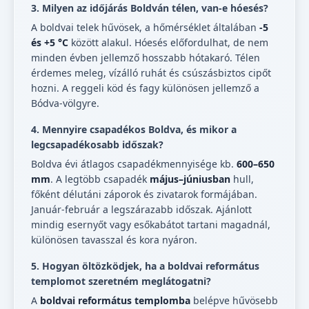
3. Milyen az időjárás Boldván télen, van-e hóesés?
A boldvai telek hűvösek, a hőmérséklet általában
-5
és +5 °C
között alakul. Hóesés előfordulhat, de nem
minden évben jellemző hosszabb hótakaró. Télen
érdemes meleg, vízálló ruhát és csúszásbiztos cipőt
hozni. A reggeli köd és fagy különösen jellemző a
Bódva-völgyre.
4. Mennyire csapadékos Boldva, és mikor a
legcsapadékosabb időszak?
Boldva évi átlagos csapadékmennyisége kb.
600–650
mm
. A legtöbb csapadék
május–júniusban
hull,
főként délutáni záporok és zivatarok formájában.
Január-február a legszárazabb időszak. Ajánlott
mindig esernyőt vagy esőkabátot tartani magadnál,
különösen tavasszal és kora nyáron.
5. Hogyan öltözködjek, ha a boldvai református
templomot szeretném meglátogatni?
A
boldvai református templomba
belépve hűvösebb