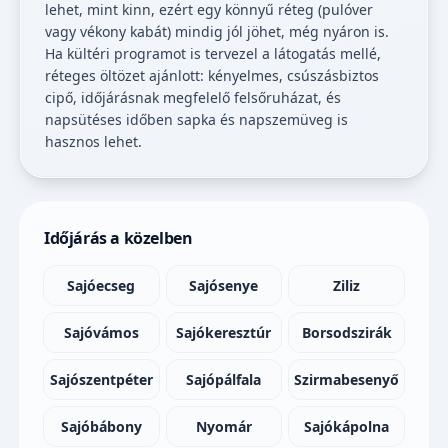
lehet, mint kinn, ezért egy könnyű réteg (pulóver
vagy vékony kabát) mindig jól jöhet, még nyáron is.
Ha kültéri programot is tervezel a látogatás mellé,
réteges öltözet ajánlott: kényelmes, csúszásbiztos
cipő, időjárásnak megfelelő felsőruházat, és
napsütéses időben sapka és napszemüveg is
hasznos lehet.
Időjárás a közelben
Sajóecseg
Sajósenye
Ziliz
Sajóvámos
Sajókeresztúr
Borsodszirák
Sajószentpéter
Sajópálfala
Szirmabesenyő
Sajóbábony
Nyomár
Sajókápolna