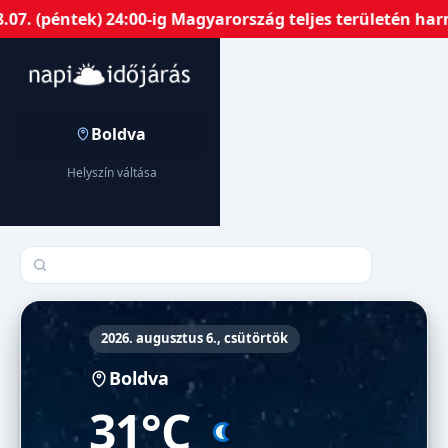
(péntek) 24:00-ig Magyarország teljes területén harmadf
Boldva
Helyszín váltása
Település keresése
2026. augusztus 6., csütörtök
Boldva
31°C