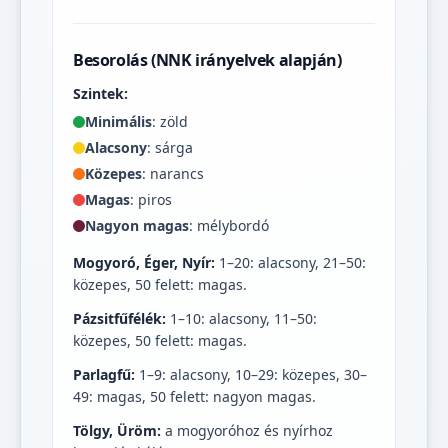
Besorolás (NNK irányelvek alapján)
Szintek:
Minimális
: zöld
Alacsony
: sárga
Közepes
: narancs
Magas
: piros
Nagyon magas
: mélybordó
Mogyoró, Éger, Nyír:
1–20: alacsony, 21–50:
közepes, 50 felett: magas.
Pázsitfűfélék:
1–10: alacsony, 11–50:
közepes, 50 felett: magas.
Parlagfű:
1–9: alacsony, 10–29: közepes, 30–
49: magas, 50 felett: nagyon magas.
Tölgy, Üröm:
a mogyoróhoz és nyírhoz