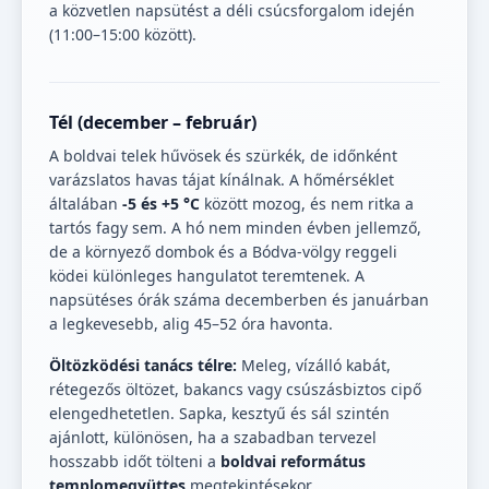
a közvetlen napsütést a déli csúcsforgalom idején
(11:00–15:00 között).
Tél (december – február)
A boldvai telek hűvösek és szürkék, de időnként
varázslatos havas tájat kínálnak. A hőmérséklet
általában
-5 és +5 °C
között mozog, és nem ritka a
tartós fagy sem. A hó nem minden évben jellemző,
de a környező dombok és a Bódva-völgy reggeli
ködei különleges hangulatot teremtenek. A
napsütéses órák száma decemberben és januárban
a legkevesebb, alig 45–52 óra havonta.
Öltözködési tanács télre:
Meleg, vízálló kabát,
rétegezős öltözet, bakancs vagy csúszásbiztos cipő
elengedhetetlen. Sapka, kesztyű és sál szintén
ajánlott, különösen, ha a szabadban tervezel
hosszabb időt tölteni a
boldvai református
templomegyüttes
megtekintésekor.