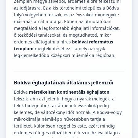
Zemplén megye szívéből, érdemes előre felkészülni
az időjárásra. Ez a kis történelmi település a Bódva
folyó völgyében fekszik, és az évszakok mindegyike
más-más arcát mutatja. Ebben az útmutatóban
megtalálod a legfontosabb éghajlati információkat,
öltözködési tanácsokat, és megtudhatod, mikor
érdemes ellátogatni a híres
boldvai református
templom
megtekintéséhez – amely az egyik
legkiemelkedőbb középkori műemlék a régióban.
Boldva éghajlatának általános jellemzői
Boldva
mérsékelten kontinentális éghajlaton
fekszik, ami azt jelenti, hogy a nyarak melegek, a
telek hidegebbek, az átmeneti évszakok pedig
kellemes, de változékony időt hoznak. A Bódva-völgy
mikroklímája némiképp hűvösebben tartja a
területet, különösen reggel és este, ezért mindig
érdemes réteges öltözékben érkezni. Az évi átlagos