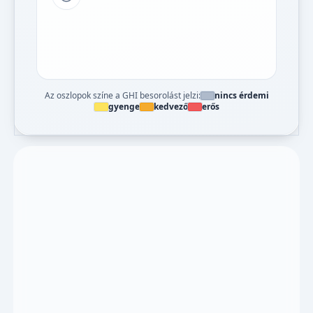
Tipp a grafikon jelmagyarázatához
Az oszlopok színe a GHI besorolást jelzi:
nincs érdemi
gyenge
kedvező
erős