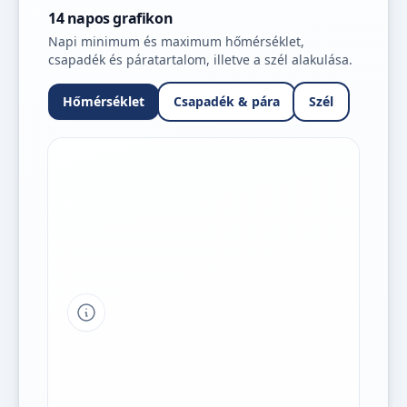
14 napos grafikon
Napi minimum és maximum hőmérséklet,
csapadék és páratartalom, illetve a szél alakulása.
Hőmérséklet
Csapadék & pára
Szél
Tipp a grafikon jelmagyarázatához