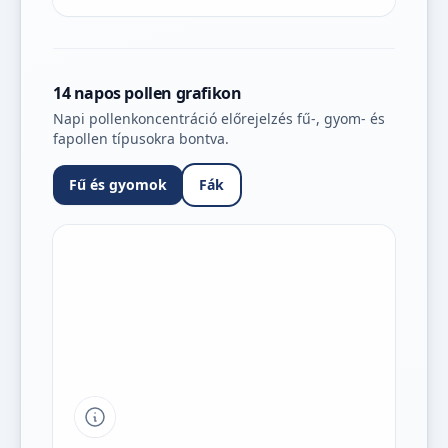
14 napos pollen grafikon
Napi pollenkoncentráció előrejelzés fű-, gyom- és
fapollen típusokra bontva.
Fű és gyomok
Fák
Tipp a grafikon jelmagyarázatához