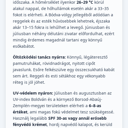
időszaka. A hőmérséklet ilyenkor
26–29 °C
körül
alakul nappal, de hőhullámok esetén akár a 33–35
fokot is elérheti. A Bódva-völgy jellegéből adódóan a
reggelek és az esték hűvösebbek lehetnek, éjszaka
akár 13–15 fokra is lehűlhet a levegő. Júniusban és
júliusban néhány délutáni zivatar előfordulhat, ezért
mindig érdemes magadnál tartani egy könnyű
esőkabátot.
Öltözködési tanács nyárra:
Könnyű, légáteresztő
pamutruhákat, rövidnadrágot, nyitott cipőt
javaslunk. Esőre felkészülve egy összecsukható kabát
sem árt. Reggeli és esti sétákhoz egy vékonyabb
réteg is jól jöhet.
UV-védelem nyáron:
Júliusban és augusztusban az
UV-index Boldván és a környező Borsod-Abaúj-
Zemplén-megyei területeken elérheti a
6–8-as
értéket
, ami magas fokú védelmet tesz szükségessé.
Használj legalább
SPF 30-as vagy annál erősebb
fényvédő krémet
, hordj napvédő kalapot, és kerüld