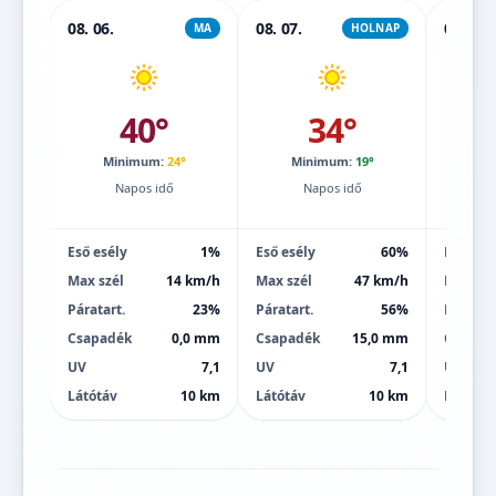
08. 06.
08. 07.
08. 08.
MA
HOLNAP
40°
34°
Minimum:
24°
Minimum:
19°
Mi
Napos idő
Napos idő
Eső esély
1%
Eső esély
60%
Eső esé
Max szél
14 km/h
Max szél
47 km/h
Max szé
Páratart.
23%
Páratart.
56%
Páratart
Csapadék
0,0 mm
Csapadék
15,0 mm
Csapad
UV
7,1
UV
7,1
UV
Látótáv
10 km
Látótáv
10 km
Látótáv