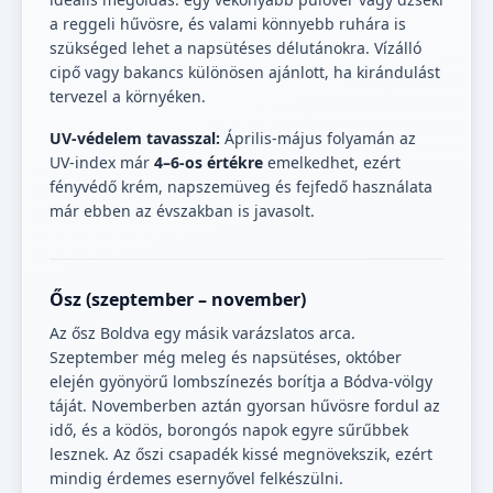
a reggeli hűvösre, és valami könnyebb ruhára is
szükséged lehet a napsütéses délutánokra. Vízálló
cipő vagy bakancs különösen ajánlott, ha kirándulást
tervezel a környéken.
UV-védelem tavasszal:
Április-május folyamán az
UV-index már
4–6-os értékre
emelkedhet, ezért
fényvédő krém, napszemüveg és fejfedő használata
már ebben az évszakban is javasolt.
Ősz (szeptember – november)
Az ősz Boldva egy másik varázslatos arca.
Szeptember még meleg és napsütéses, október
elején gyönyörű lombszínezés borítja a Bódva-völgy
táját. Novemberben aztán gyorsan hűvösre fordul az
idő, és a ködös, borongós napok egyre sűrűbbek
lesznek. Az őszi csapadék kissé megnövekszik, ezért
mindig érdemes esernyővel felkészülni.