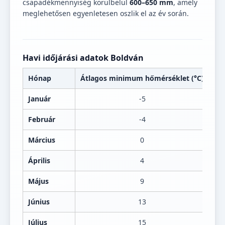
csapadékmennyiség körülbelül
600–650 mm
, amely
meglehetősen egyenletesen oszlik el az év során.
Havi időjárási adatok Boldván
Hónap
Átlagos minimum hőmérséklet (°C)
Át
Január
-5
Február
-4
Március
0
Április
4
Május
9
Június
13
Július
15