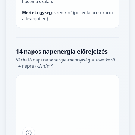
hasonló skálán.
Mértékegység:
szem/m³ (pollenkoncentráció
a levegőben).
14 napos napenergia előrejelzés
Várható napi napenergia-mennyiség a következő
14 napra (kWh/m²).