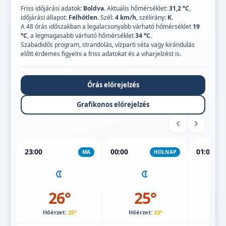
Friss időjárási adatok:
Boldva
. Aktuális hőmérséklet:
31,2 °C
,
időjárási állapot:
Felhőtlen
. Szél:
4 km/h
, szélirány:
K
.
A 48 órás időszakban a legalacsonyabb várható hőmérséklet
19
°C
, a legmagasabb várható hőmérséklet
34 °C
.
Szabadidős program, strandolás, vízparti séta vagy kirándulás
előtt érdemes figyelni a friss adatokat és a viharjelzést is.
Órás előrejelzés
Grafikonos előrejelzés
23:00
00:00
01:00
MA
HOLNAP
26°
25°
Hőérzet:
25°
Hőérzet:
23°
Hőé