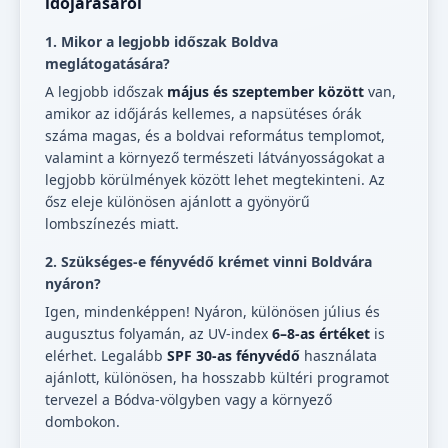
időjárásáról
1. Mikor a legjobb időszak Boldva
meglátogatására?
A legjobb időszak
május és szeptember között
van,
amikor az időjárás kellemes, a napsütéses órák
száma magas, és a boldvai református templomot,
valamint a környező természeti látványosságokat a
legjobb körülmények között lehet megtekinteni. Az
ősz eleje különösen ajánlott a gyönyörű
lombszínezés miatt.
2. Szükséges-e fényvédő krémet vinni Boldvára
nyáron?
Igen, mindenképpen! Nyáron, különösen július és
augusztus folyamán, az UV-index
6–8-as értéket
is
elérhet. Legalább
SPF 30-as fényvédő
használata
ajánlott, különösen, ha hosszabb kültéri programot
tervezel a Bódva-völgyben vagy a környező
dombokon.