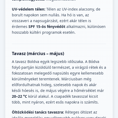
UV-védelem télen:
Télen az UV-index alacsony, de
borult napokon sem nullás. Ha hó is van, az
visszaveri a napsugárzást, ezért akár télen is
érdemes
SPF 15-ös fényvédőt
alkalmazni, különösen
hosszabb kültéri programok esetén.
Tavasz (március – május)
A tavasz Boldva egyik legszebb időszaka. A Bódva
folyó partján kizöldülő természet, a virágzó rétek és a
fokozatosan melegedő napsütés egyre kellemesebb
körülményeket teremtenek. Márciusban még
előfordulhatnak hideg, szelesebb napok és akár
késői hóesés is, de május végére a hőmérséklet már
20–22 °C
körül alakul. A csapadék tavasszal kicsit
több, mint nyáron, ezért esős napokra is számíts.
Öltözködési tanács tavaszra:
Réteges öltözet az
ideális megoldás: egy vékonyabb pulóver vagy dzseki