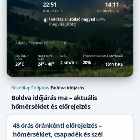
22:51
14:11
HOLDKELTE
HOLDNYUGTA
Holdfázis:
Utolsó negyed
(34%
megvilágított)
Adatok frissítve:
08. 06. 21:10
ÉRZÉKELT
NAPI MIN –
SZÉL
PÁRATARTALOM
LÉGNYOMÁS
HŐM.
MAX
4 km/h
20%
K
29°C
24°
40°
1011 hPa
–
Kezdőlap
/
Időjárás
/
Boldva időjárás
Boldva időjárás ma – aktuális
hőmérséklet és előrejelzés
48 órás óránkénti előrejelzés –
hőmérséklet, csapadék és szél