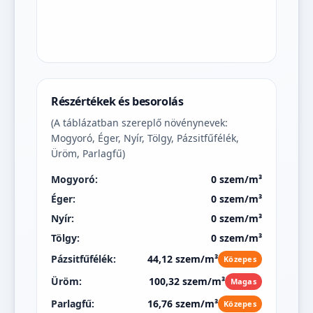
Részértékek és besorolás
(A táblázatban szereplő növénynevek:
Mogyoró, Éger, Nyír, Tölgy, Pázsitfűfélék,
Üröm, Parlagfű)
Mogyoró:
0 szem/m³
Éger:
0 szem/m³
Nyír:
0 szem/m³
Tölgy:
0 szem/m³
Pázsitfűfélék:
44,12 szem/m³
Közepes
Üröm:
100,32 szem/m³
Magas
Parlagfű:
16,76 szem/m³
Közepes