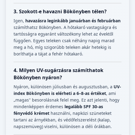
3. Szokott-e havazni Bökönyben télen?
Igen,
havazásra leginkább januárban és februárban
számíthatsz Bökönyben. A hótakaró vastagságra és
tartósságra egyaránt változékony lehet az évektől
függően. Egyes teleken csak néhány napig marad
meg a hó, míg szigorúbb teleken akár hetekig is
boríthatja a tájat a fehér hótakaró.
4. Milyen UV-sugárzásra számíthatok
Bökönyben nyáron?
Nyáron, különösen júliusban és augusztusban, a
UV-
index Bökönyben is elérheti a 6–8-as értéket
, ami
„magas" besorolásnak felel meg. Ez azt jelenti, hogy
mindenképpen érdemes
legalább SPF 30-as
fényvédő krémet
használni, napközi szüneteket
tartani az árnyékban, és védőfelszerelést (kalap,
napszemüveg) viselni, különösen a déli órákban.