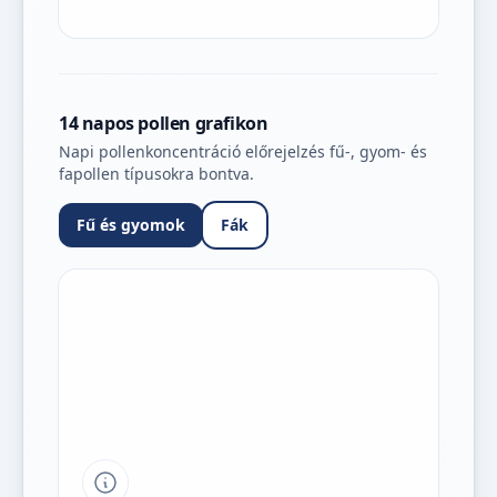
14 napos pollen grafikon
Napi pollenkoncentráció előrejelzés fű-, gyom- és
fapollen típusokra bontva.
Fű és gyomok
Fák
Tipp a grafikon jelmagyarázatához