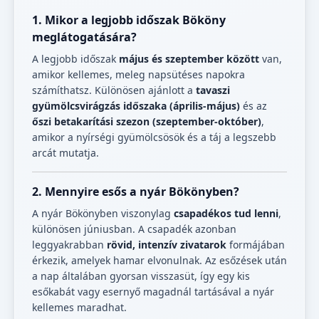
1. Mikor a legjobb időszak Bököny
meglátogatására?
A legjobb időszak
május és szeptember között
van,
amikor kellemes, meleg napsütéses napokra
számíthatsz. Különösen ajánlott a
tavaszi
gyümölcsvirágzás időszaka (április-május)
és az
őszi betakarítási szezon (szeptember-október)
,
amikor a nyírségi gyümölcsösök és a táj a legszebb
arcát mutatja.
2. Mennyire esős a nyár Bökönyben?
A nyár Bökönyben viszonylag
csapadékos tud lenni
,
különösen júniusban. A csapadék azonban
leggyakrabban
rövid, intenzív zivatarok
formájában
érkezik, amelyek hamar elvonulnak. Az esőzések után
a nap általában gyorsan visszasüt, így egy kis
esőkabát vagy esernyő magadnál tartásával a nyár
kellemes maradhat.