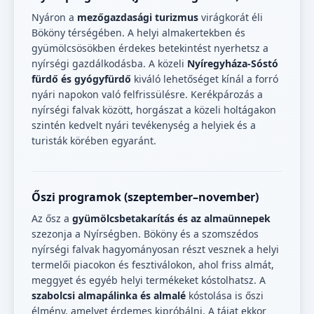
Nyáron a
mezőgazdasági turizmus
virágkorát éli
Bököny térségében. A helyi almakertekben és
gyümölcsösökben érdekes betekintést nyerhetsz a
nyírségi gazdálkodásba. A közeli
Nyíregyháza-Sóstó
fürdő és gyógyfürdő
kiváló lehetőséget kínál a forró
nyári napokon való felfrissülésre. Kerékpározás a
nyírségi falvak között, horgászat a közeli holtágakon
szintén kedvelt nyári tevékenység a helyiek és a
turisták körében egyaránt.
Őszi programok (szeptember–november)
Az ősz a
gyümölcsbetakarítás és az almaünnepek
szezonja a Nyírségben. Bököny és a szomszédos
nyírségi falvak hagyományosan részt vesznek a helyi
termelői piacokon és fesztiválokon, ahol friss almát,
meggyet és egyéb helyi termékeket kóstolhatsz. A
szabolcsi almapálinka és almalé
kóstolása is őszi
élmény, amelyet érdemes kipróbálni. A tájat ekkor