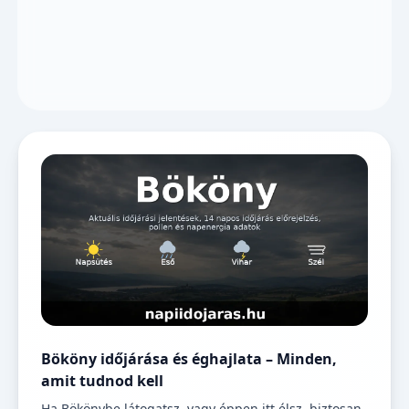
Bököny időjárása és éghajlata – Minden,
amit tudnod kell
Ha Bökönybe látogatsz, vagy éppen itt élsz, biztosan