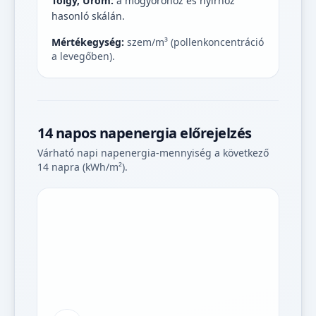
Tölgy, Üröm:
a mogyoróhoz és nyírhoz
hasonló skálán.
Mértékegység:
szem/m³ (pollenkoncentráció
a levegőben).
14 napos napenergia előrejelzés
Várható napi napenergia-mennyiség a következő
14 napra (kWh/m²).