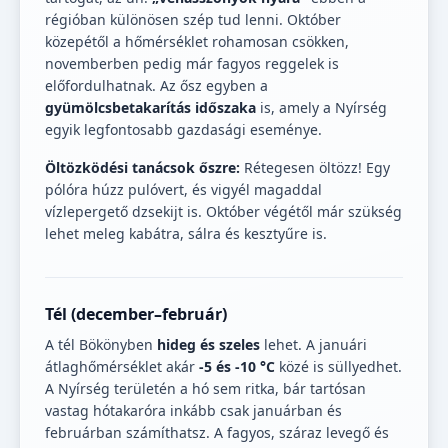
régióban különösen szép tud lenni. Október
közepétől a hőmérséklet rohamosan csökken,
novemberben pedig már fagyos reggelek is
előfordulhatnak. Az ősz egyben a
gyümölcsbetakarítás időszaka
is, amely a Nyírség
egyik legfontosabb gazdasági eseménye.
Öltözködési tanácsok őszre:
Rétegesen öltözz! Egy
pólóra húzz pulóvert, és vigyél magaddal
vízlepergető dzsekijt is. Október végétől már szükség
lehet meleg kabátra, sálra és kesztyűre is.
Tél (december–február)
A tél Bökönyben
hideg és szeles
lehet. A januári
átlaghőmérséklet akár
-5 és -10 °C
közé is süllyedhet.
A Nyírség területén a hó sem ritka, bár tartósan
vastag hótakaróra inkább csak januárban és
februárban számíthatsz. A fagyos, száraz levegő és