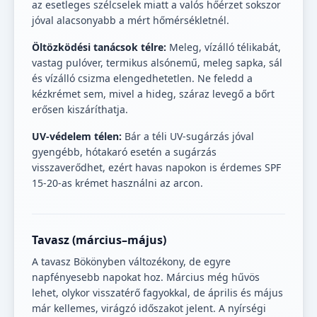
az esetleges szélcselek miatt a valós hőérzet sokszor
jóval alacsonyabb a mért hőmérsékletnél.
Öltözködési tanácsok télre:
Meleg, vízálló télikabát,
vastag pulóver, termikus alsónemű, meleg sapka, sál
és vízálló csizma elengedhetetlen. Ne feledd a
kézkrémet sem, mivel a hideg, száraz levegő a bőrt
erősen kiszáríthatja.
UV-védelem télen:
Bár a téli UV-sugárzás jóval
gyengébb, hótakaró esetén a sugárzás
visszaverődhet, ezért havas napokon is érdemes SPF
15-20-as krémet használni az arcon.
Tavasz (március–május)
A tavasz Bökönyben változékony, de egyre
napfényesebb napokat hoz. Március még hűvös
lehet, olykor visszatérő fagyokkal, de április és május
már kellemes, virágzó időszakot jelent. A nyírségi