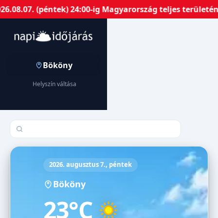
07. (péntek) 24:00-ig Magyarország teljes területén har
Bököny
Helyszín váltása
Település keresése
2026. augusztus 7., péntek
Bököny
23°C