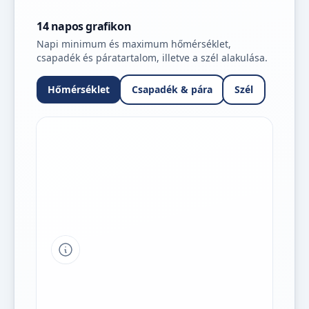
14 napos grafikon
Napi minimum és maximum hőmérséklet,
csapadék és páratartalom, illetve a szél alakulása.
Hőmérséklet
Csapadék & pára
Szél
Tipp a grafikon jelmagyarázatához