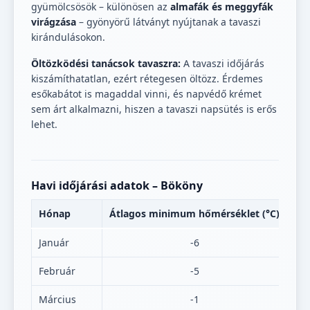
gyümölcsösök – különösen az
almafák és meggyfák
virágzása
– gyönyörű látványt nyújtanak a tavaszi
kirándulásokon.
Öltözködési tanácsok tavaszra:
A tavaszi időjárás
kiszámíthatatlan, ezért rétegesen öltözz. Érdemes
esőkabátot is magaddal vinni, és napvédő krémet
sem árt alkalmazni, hiszen a tavaszi napsütés is erős
lehet.
Havi időjárási adatok – Bököny
Hónap
Átlagos minimum hőmérséklet (°C)
Át
Január
-6
Február
-5
Március
-1