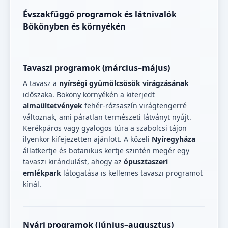
Évszakfüggő programok és látnivalók
Bökönyben és környékén
Tavaszi programok (március–május)
A tavasz a
nyírségi gyümölcsösök virágzásának
időszaka. Bököny környékén a kiterjedt
almaültetvények
fehér-rózsaszín virágtengerré
változnak, ami páratlan természeti látványt nyújt.
Kerékpáros vagy gyalogos túra a szabolcsi tájon
ilyenkor kifejezetten ajánlott. A közeli
Nyíregyháza
állatkertje és botanikus kertje szintén megér egy
tavaszi kirándulást, ahogy az
ópusztaszeri
emlékpark
látogatása is kellemes tavaszi programot
kínál.
Nyári programok (június–augusztus)