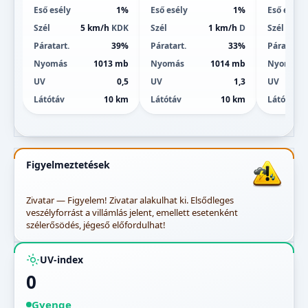
Eső esély
1%
Eső esély
1%
Eső esély
Szél
5 km/h
KDK
Szél
1 km/h
D
Szél
Páratart.
39%
Páratart.
33%
Páratart.
Nyomás
1013 mb
Nyomás
1014 mb
Nyomás
UV
0,5
UV
1,3
UV
Látótáv
10 km
Látótáv
10 km
Látótáv
Figyelmeztetések
Zivatar — Figyelem! Zivatar alakulhat ki. Elsődleges
veszélyforrást a villámlás jelent, emellett esetenként
szélerősödés, jégeső előfordulhat!
UV-index
0
Gyenge