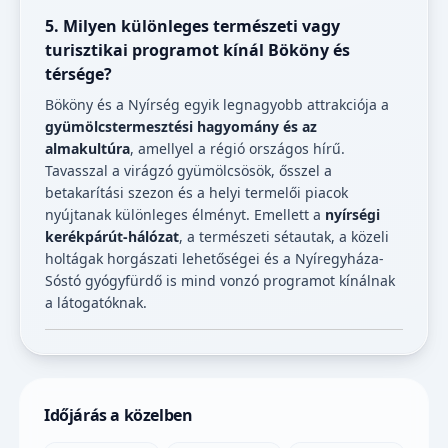
5. Milyen különleges természeti vagy
turisztikai programot kínál Bököny és
térsége?
Bököny és a Nyírség egyik legnagyobb attrakciója a
gyümölcstermesztési hagyomány és az
almakultúra
, amellyel a régió országos hírű.
Tavasszal a virágzó gyümölcsösök, ősszel a
betakarítási szezon és a helyi termelői piacok
nyújtanak különleges élményt. Emellett a
nyírségi
kerékpárút-hálózat
, a természeti sétautak, a közeli
holtágak horgászati lehetőségei és a Nyíregyháza-
Sóstó gyógyfürdő is mind vonzó programot kínálnak
a látogatóknak.
Időjárás a közelben