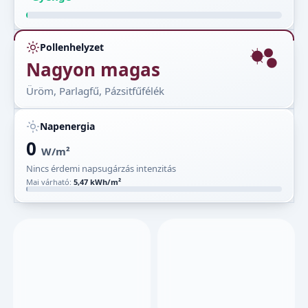
Pollenhelyzet
Nagyon magas
Üröm, Parlagfű, Pázsitfűfélék
Napenergia
0
W/m²
Nincs érdemi napsugárzás intenzitás
Mai várható:
5,47 kWh/m²