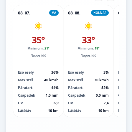
08. 07.
08. 08.
08. 09.
MA
HOLNAP
35°
33°
Minimum:
21°
Minimum:
18°
Mi
Napos idő
Napos idő
Eső esély
36%
Eső esély
3%
Eső esé
Max szél
40 km/h
Max szél
30 km/h
Max szé
Páratart.
44%
Páratart.
52%
Páratart
Csapadék
1,0 mm
Csapadék
0,0 mm
Csapad
UV
6,9
UV
7,4
UV
Látótáv
10 km
Látótáv
10 km
Látótáv