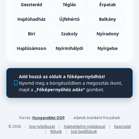
Geszteréd
Téglás
Érpatak
Hajdúhadház
Újfehértó
Balkány
Biri
Szakoly
Nyíradony
Hajdúsámson
Nyírmihálydi
Nyírgelse
Add hozzá az oldalt a főképernyődhöz!
Nyomd meg a böngésződben a megosztás ikont,
majd a
„Főképernyőhöz adás"
gombot.
Forrás:
HungaroMet ODP
–
Adatok óránként frissülnek
© 2026
-
Jogi nyilatkozat
|
Adatvédelmi nyilatkozat
|
Kapcsolat
|
Rólunk
|
Süti beállítások