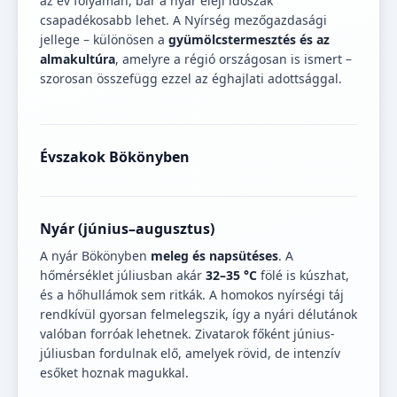
az év folyamán, bár a nyár eleji időszak
csapadékosabb lehet. A Nyírség mezőgazdasági
jellege – különösen a
gyümölcstermesztés és az
almakultúra
, amelyre a régió országosan is ismert –
szorosan összefügg ezzel az éghajlati adottsággal.
Évszakok Bökönyben
Nyár (június–augusztus)
A nyár Bökönyben
meleg és napsütéses
. A
hőmérséklet júliusban akár
32–35 °C
fölé is kúszhat,
és a hőhullámok sem ritkák. A homokos nyírségi táj
rendkívül gyorsan felmelegszik, így a nyári délutánok
valóban forróak lehetnek. Zivatarok főként június-
júliusban fordulnak elő, amelyek rövid, de intenzív
esőket hoznak magukkal.