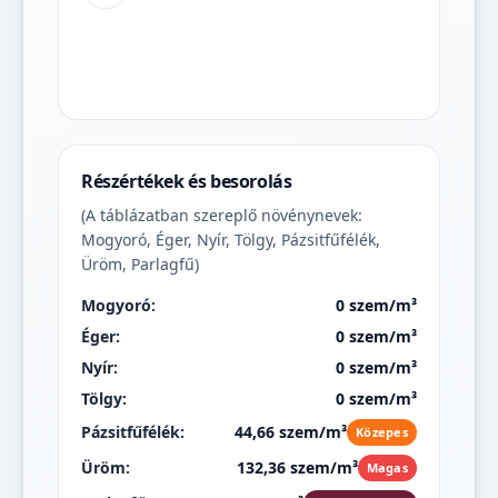
Részértékek és besorolás
(A táblázatban szereplő növénynevek:
Mogyoró, Éger, Nyír, Tölgy, Pázsitfűfélék,
Üröm, Parlagfű)
Mogyoró:
0 szem/m³
Éger:
0 szem/m³
Nyír:
0 szem/m³
Tölgy:
0 szem/m³
Pázsitfűfélék:
44,66 szem/m³
Közepes
Üröm:
132,36 szem/m³
Magas