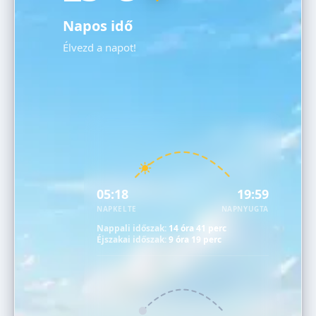
Napos idő
Élvezd a napot!
05:18
19:59
NAPKELTE
NAPNYUGTA
Nappali időszak:
14 óra 41 perc
Éjszakai időszak:
9 óra 19 perc