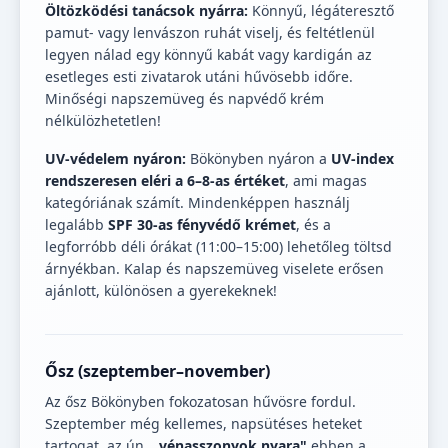
Öltözködési tanácsok nyárra:
Könnyű, légáteresztő
pamut- vagy lenvászon ruhát viselj, és feltétlenül
legyen nálad egy könnyű kabát vagy kardigán az
esetleges esti zivatarok utáni hűvösebb időre.
Minőségi napszemüveg és napvédő krém
nélkülözhetetlen!
UV-védelem nyáron:
Bökönyben nyáron a
UV-index
rendszeresen eléri a 6–8-as értéket
, ami magas
kategóriának számít. Mindenképpen használj
legalább
SPF 30-as fényvédő krémet
, és a
legforróbb déli órákat (11:00–15:00) lehetőleg töltsd
árnyékban. Kalap és napszemüveg viselete erősen
ajánlott, különösen a gyerekeknek!
Ősz (szeptember–november)
Az ősz Bökönyben fokozatosan hűvösre fordul.
Szeptember még kellemes, napsütéses heteket
tartogat, az ún.
„vénasszonyok nyara"
ebben a