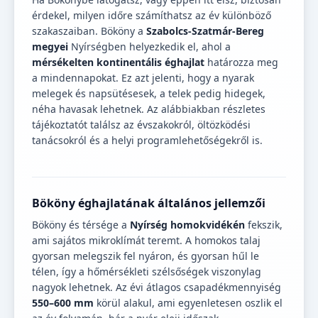
érdekel, milyen időre számíthatsz az év különböző
szakaszaiban. Bököny a
Szabolcs-Szatmár-Bereg
megyei
Nyírségben helyezkedik el, ahol a
mérsékelten kontinentális éghajlat
határozza meg
a mindennapokat. Ez azt jelenti, hogy a nyarak
melegek és napsütésesek, a telek pedig hidegek,
néha havasak lehetnek. Az alábbiakban részletes
tájékoztatót találsz az évszakokról, öltözködési
tanácsokról és a helyi programlehetőségekről is.
Bököny éghajlatának általános jellemzői
Bököny és térsége a
Nyírség homokvidékén
fekszik,
ami sajátos mikroklímát teremt. A homokos talaj
gyorsan melegszik fel nyáron, és gyorsan hűl le
télen, így a hőmérsékleti szélsőségek viszonylag
nagyok lehetnek. Az évi átlagos csapadékmennyiség
550–600 mm
körül alakul, ami egyenletesen oszlik el