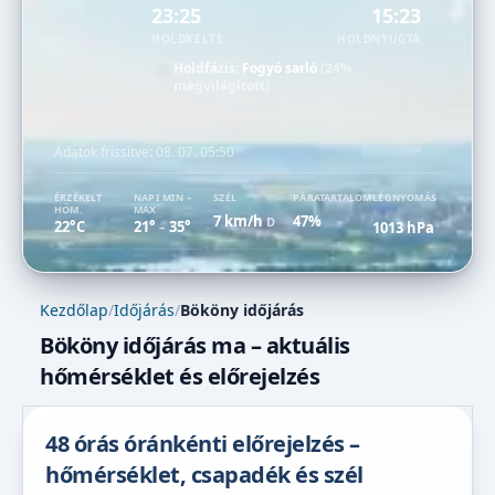
23:25
15:23
HOLDKELTE
HOLDNYUGTA
Holdfázis:
Fogyó sarló
(24%
megvilágított)
Adatok frissítve:
08. 07. 05:50
ÉRZÉKELT
NAPI MIN –
SZÉL
PÁRATARTALOM
LÉGNYOMÁS
HŐM.
MAX
7 km/h
47%
D
22°C
21°
35°
1013 hPa
–
Kezdőlap
/
Időjárás
/
Bököny időjárás
Bököny időjárás ma – aktuális
hőmérséklet és előrejelzés
48 órás óránkénti előrejelzés –
hőmérséklet, csapadék és szél