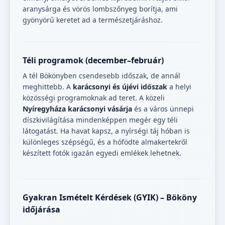
aranysárga és vörös lombszőnyeg borítja, ami
gyönyörű keretet ad a természetjáráshoz.
Téli programok (december–február)
A tél Bökönyben csendesebb időszak, de annál
meghittebb. A
karácsonyi és újévi időszak
a helyi
közösségi programoknak ad teret. A közeli
Nyíregyháza karácsonyi vásárja
és a város ünnepi
díszkivilágítása mindenképpen megér egy téli
látogatást. Ha havat kapsz, a nyírségi táj hóban is
különleges szépségű, és a hófödte almakertekről
készített fotók igazán egyedi emlékek lehetnek.
Gyakran Ismételt Kérdések (GYIK) – Bököny
időjárása