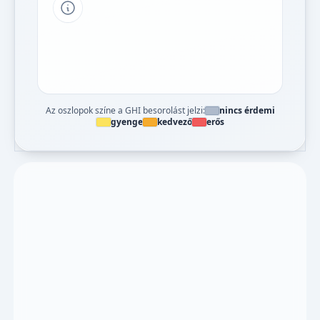
Tipp a grafikon jelmagyarázatához
Az oszlopok színe a GHI besorolást jelzi:
nincs érdemi
gyenge
kedvező
erős