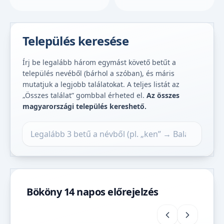
Település keresése
Írj be legalább három egymást követő betűt a
település nevéből (bárhol a szóban), és máris
mutatjuk a legjobb találatokat. A teljes listát az
„Összes találat” gombbal érheted el.
Az összes
magyarországi település kereshető.
Település keresése
Bököny 14 napos előrejelzés