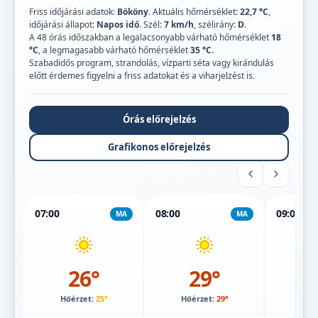
Friss időjárási adatok:
Bököny
. Aktuális hőmérséklet:
22,7 °C
,
időjárási állapot:
Napos idő
. Szél:
7 km/h
, szélirány:
D
.
A 48 órás időszakban a legalacsonyabb várható hőmérséklet
18
°C
, a legmagasabb várható hőmérséklet
35 °C
.
Szabadidős program, strandolás, vízparti séta vagy kirándulás
előtt érdemes figyelni a friss adatokat és a viharjelzést is.
Órás előrejelzés
Grafikonos előrejelzés
07:00
08:00
09:00
MA
MA
26°
29°
Hőérzet:
25°
Hőérzet:
29°
Hőé