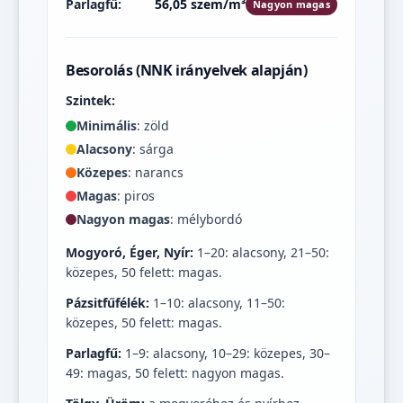
Parlagfű:
56,05 szem/m³
Nagyon magas
Besorolás (NNK irányelvek alapján)
Szintek:
Minimális
: zöld
Alacsony
: sárga
Közepes
: narancs
Magas
: piros
Nagyon magas
: mélybordó
Mogyoró, Éger, Nyír:
1–20: alacsony, 21–50:
közepes, 50 felett: magas.
Pázsitfűfélék:
1–10: alacsony, 11–50:
közepes, 50 felett: magas.
Parlagfű:
1–9: alacsony, 10–29: közepes, 30–
49: magas, 50 felett: nagyon magas.