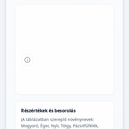
Tipp a grafikon jelmagyarázatához
Részértékek és besorolás
(A táblázatban szereplő növénynevek:
Mogyoró, Éger, Nyír, Tölgy, Pázsitfűfélék,