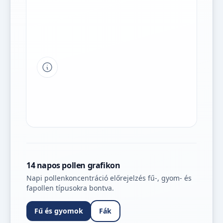
Tipp a grafikon jelmagyarázatához
14 napos pollen grafikon
Napi pollenkoncentráció előrejelzés fű-, gyom- és
fapollen típusokra bontva.
Fű és gyomok
Fák