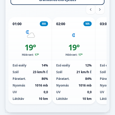
01:00
02:00
03:00
MA
MA
19°
19°
Hőérzet:
17°
Hőérzet:
17°
Hőé
Eső esély
14%
Eső esély
12%
Eső esély
Szél
23 km/h
É
Szél
21 km/h
É
Szél
Páratart.
86%
Páratart.
84%
Páratart.
Nyomás
1016 mb
Nyomás
1016 mb
Nyomás
UV
0,0
UV
0,0
UV
Látótáv
10 km
Látótáv
10 km
Látótáv