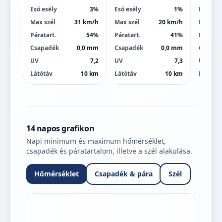
Eső esély
3%
Eső esély
1%
Eső esé
Max szél
31 km/h
Max szél
20 km/h
Max szé
Páratart.
54%
Páratart.
41%
Páratart
Csapadék
0,0 mm
Csapadék
0,0 mm
Csapad
UV
7,2
UV
7,3
UV
Látótáv
10 km
Látótáv
10 km
Látótáv
14 napos grafikon
Napi minimum és maximum hőmérséklet,
csapadék és páratartalom, illetve a szél alakulása.
Hőmérséklet
Csapadék & pára
Szél