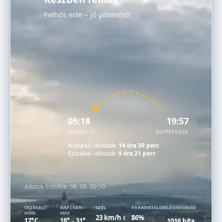
Felhős este – jó pihenést!
05:18
19:57
NAPKELTE
NAPNYUGTA
Nappali időszak:
14 óra 39 perc
Éjszakai időszak:
9 óra 21 perc
Adatok frissítve:
08. 08. 00:10
ÉRZÉKELT
NAPI MIN –
SZÉL
PÁRATARTALOM
LÉGNYOMÁS
HŐM.
MAX
23 km/h
86%
É
17°C
18°
31°
1016 hPa
–