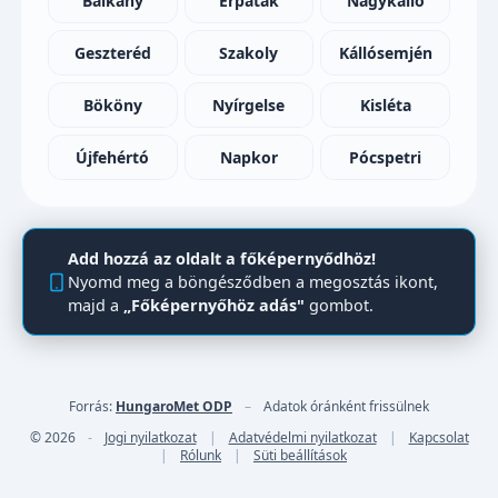
Balkány
Érpatak
Nagykálló
Geszteréd
Szakoly
Kállósemjén
Bököny
Nyírgelse
Kisléta
Újfehértó
Napkor
Pócspetri
Add hozzá az oldalt a főképernyődhöz!
Nyomd meg a böngésződben a megosztás ikont,
majd a
„Főképernyőhöz adás"
gombot.
Forrás:
HungaroMet ODP
–
Adatok óránként frissülnek
© 2026
-
Jogi nyilatkozat
|
Adatvédelmi nyilatkozat
|
Kapcsolat
|
Rólunk
|
Süti beállítások