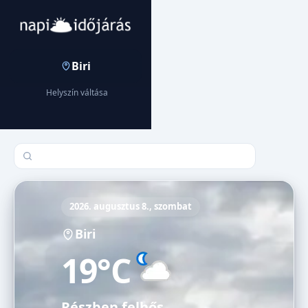
Biri
Helyszín váltása
Település keresése
2026. augusztus 8., szombat
Biri
19°C
Részben felhős