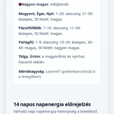
Nagyon magas
: mélybordó
Mogyoró, Éger, Nyír:
1–20: alacsony, 21–50:
közepes, 50 felett: magas.
Pázsitfűfélék:
1–10: alacsony, 11–50:
közepes, 50 felett: magas.
Parlagfű:
1–9: alacsony, 10–29: közepes, 30–
49: magas, 50 felett: nagyon magas.
Tölgy, Üröm:
a mogyoróhoz és nyírhoz
hasonló skálán.
Mértékegység:
szem/m³ (pollenkoncentráció
a levegőben).
14 napos napenergia előrejelzés
Várható napi napenergia-mennyiség a következő