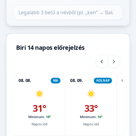
Település keresése
Biri 14 napos előrejelzés
08. 08.
08. 09.
08. 10.
MA
HOLNAP
31°
33°
Minimum:
18°
Minimum:
16°
Mi
Napos idő
Napos idő