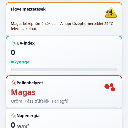
Figyelmeztetések
Magas középhőmérséklet — A napi középhőmérséklet 25 °C
felett alakulhat.
UV-index
0
Gyenge
Pollenhelyzet
Magas
Üröm, Pázsitfűfélék, Parlagfű
Napenergia
0
W/m²