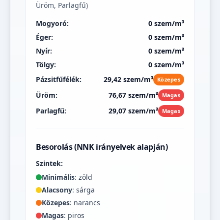
Üröm, Parlagfű)
Mogyoró:
0 szem/m³
Éger:
0 szem/m³
Nyír:
0 szem/m³
Tölgy:
0 szem/m³
Pázsitfűfélék:
29,42 szem/m³
Közepes
Üröm:
76,67 szem/m³
Magas
Parlagfű:
29,07 szem/m³
Magas
Besorolás (NNK irányelvek alapján)
Szintek:
Minimális
: zöld
Alacsony
: sárga
Közepes
: narancs
Magas
: piros