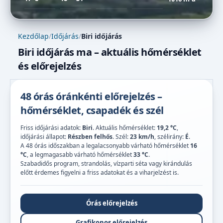
Kezdőlap
/
Időjárás
/
Biri időjárás
Biri időjárás ma – aktuális hőmérséklet
és előrejelzés
48 órás óránkénti előrejelzés –
hőmérséklet, csapadék és szél
Friss időjárási adatok:
Biri
. Aktuális hőmérséklet:
19,2 °C
,
időjárási állapot:
Részben felhős
. Szél:
23 km/h
, szélirány:
É
.
A 48 órás időszakban a legalacsonyabb várható hőmérséklet
16
°C
, a legmagasabb várható hőmérséklet
33 °C
.
Szabadidős program, strandolás, vízparti séta vagy kirándulás
előtt érdemes figyelni a friss adatokat és a viharjelzést is.
Órás előrejelzés
Grafikonos előrejelzés