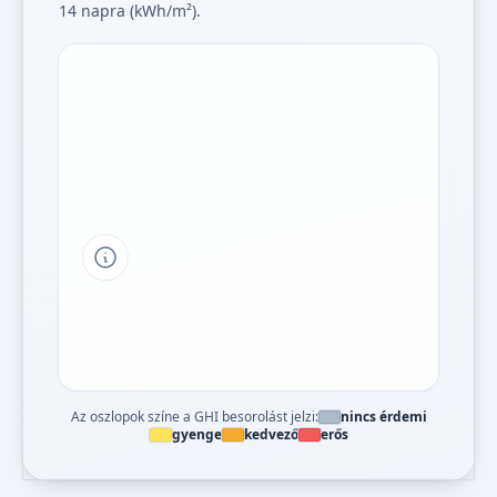
14 napra (kWh/m²).
Tipp a grafikon jelmagyarázatához
Az oszlopok színe a GHI besorolást jelzi:
nincs érdemi
gyenge
kedvező
erős