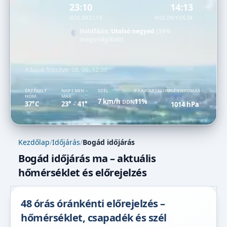
23:10
14:13
HOLDKELTE
HOLDNYUGTA
Holdfázis:
Utolsó negyed
(34%
megvilágított)
Adatok frissítve:
08. 06. 12:30
ÉRZÉKELT
NAPI MIN –
SZÉL
PÁRATARTALOM
LÉGNYOMÁS
HŐM.
MAX
7 km/h
11%
DDNY
37°C
23°
41°
1014 hPa
–
Kezdőlap
/
Időjárás
/
Bogád időjárás
Bogád időjárás ma – aktuális
hőmérséklet és előrejelzés
48 órás óránkénti előrejelzés –
hőmérséklet, csapadék és szél