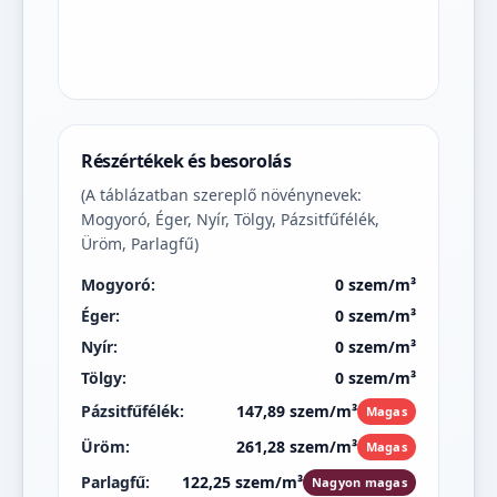
Részértékek és besorolás
(A táblázatban szereplő növénynevek:
Mogyoró, Éger, Nyír, Tölgy, Pázsitfűfélék,
Üröm, Parlagfű)
Mogyoró:
0 szem/m³
Éger:
0 szem/m³
Nyír:
0 szem/m³
Tölgy:
0 szem/m³
Pázsitfűfélék:
147,89 szem/m³
Magas
Üröm:
261,28 szem/m³
Magas
Parlagfű:
122,25 szem/m³
Nagyon magas