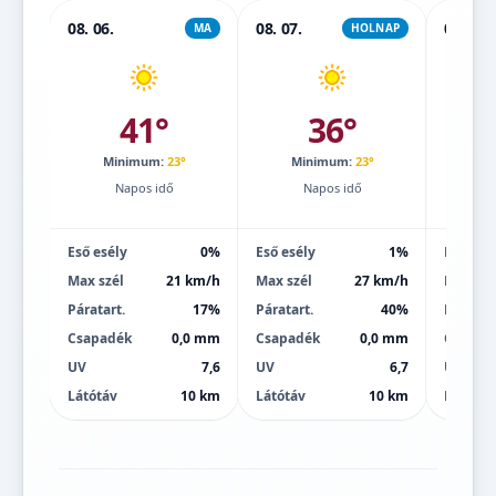
08. 06.
08. 07.
08. 08.
MA
HOLNAP
41°
36°
Minimum:
23°
Minimum:
23°
Mi
Napos idő
Napos idő
Eső esély
0%
Eső esély
1%
Eső esé
Max szél
21 km/h
Max szél
27 km/h
Max szé
Páratart.
17%
Páratart.
40%
Páratart
Csapadék
0,0 mm
Csapadék
0,0 mm
Csapad
UV
7,6
UV
6,7
UV
Látótáv
10 km
Látótáv
10 km
Látótáv