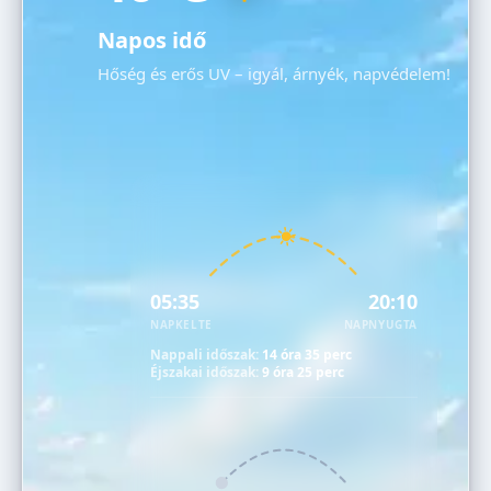
Napos idő
Hőség és erős UV – igyál, árnyék, napvédelem!
05:35
20:10
NAPKELTE
NAPNYUGTA
Nappali időszak:
14 óra 35 perc
Éjszakai időszak:
9 óra 25 perc