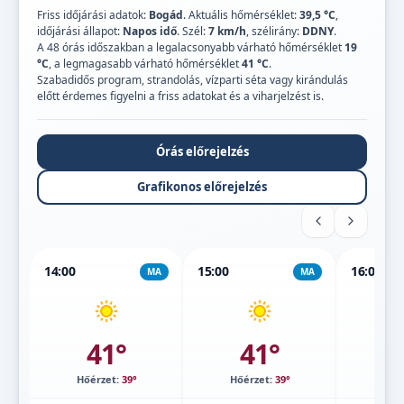
Friss időjárási adatok:
Bogád
. Aktuális hőmérséklet:
39,5 °C
,
időjárási állapot:
Napos idő
. Szél:
7 km/h
, szélirány:
DDNY
.
A 48 órás időszakban a legalacsonyabb várható hőmérséklet
19
°C
, a legmagasabb várható hőmérséklet
41 °C
.
Szabadidős program, strandolás, vízparti séta vagy kirándulás
előtt érdemes figyelni a friss adatokat és a viharjelzést is.
Órás előrejelzés
Grafikonos előrejelzés
14:00
15:00
16:00
MA
MA
41°
41°
Hőérzet:
39°
Hőérzet:
39°
Hőé