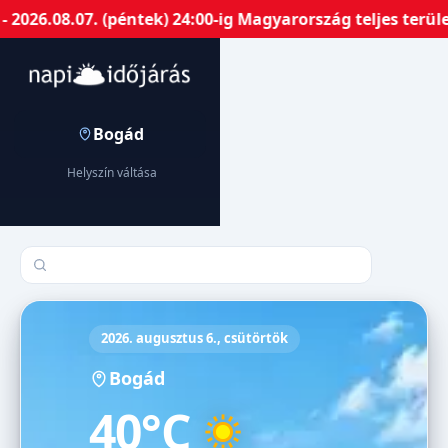
2026.08.07. (péntek) 24:00-ig Magyarország teljes terül
Bogád
Helyszín váltása
Település keresése
2026. augusztus 6., csütörtök
Bogád
40°C