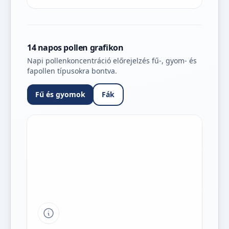
14 napos pollen grafikon
Napi pollenkoncentráció előrejelzés fű-, gyom- és
fapollen típusokra bontva.
Fű és gyomok
Fák
Tipp a grafikon jelmagyarázatához