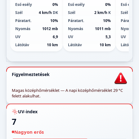
Eső esély
0%
Eső esély
0%
Eső esély
Szél
4 km/h
DK
Szél
2 km/h
K
Szél
Páratart.
10%
Páratart.
10%
Páratart.
Nyomás
1012 mb
Nyomás
1011 mb
Nyomás
UV
6,9
UV
5,3
UV
Látótáv
10 km
Látótáv
10 km
Látótáv
Figyelmeztetések
Magas középhőmérséklet — A napi középhőmérséklet 29 °C
felett alakulhat.
UV-index
7
Nagyon erős