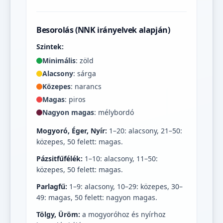
Besorolás (NNK irányelvek alapján)
Szintek:
Minimális
: zöld
Alacsony
: sárga
Közepes
: narancs
Magas
: piros
Nagyon magas
: mélybordó
Mogyoró, Éger, Nyír:
1–20: alacsony, 21–50:
közepes, 50 felett: magas.
Pázsitfűfélék:
1–10: alacsony, 11–50:
közepes, 50 felett: magas.
Parlagfű:
1–9: alacsony, 10–29: közepes, 30–
49: magas, 50 felett: nagyon magas.
Tölgy, Üröm:
a mogyoróhoz és nyírhoz