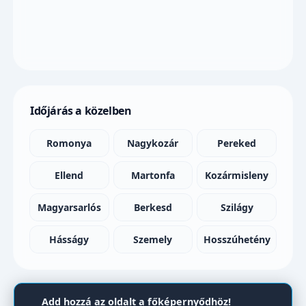
Időjárás a közelben
Romonya
Nagykozár
Pereked
Ellend
Martonfa
Kozármisleny
Magyarsarlós
Berkesd
Szilágy
Hásságy
Szemely
Hosszúhetény
Add hozzá az oldalt a főképernyődhöz!