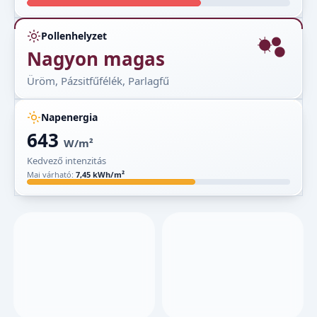
Pollenhelyzet
Nagyon magas
Üröm, Pázsitfűfélék, Parlagfű
Napenergia
643
W/m²
Kedvező intenzitás
Mai várható:
7,45 kWh/m²