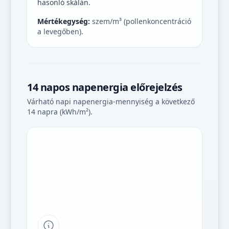
hasonló skálán.
Mértékegység:
szem/m³ (pollenkoncentráció
a levegőben).
14 napos napenergia előrejelzés
Várható napi napenergia-mennyiség a következő
14 napra (kWh/m²).