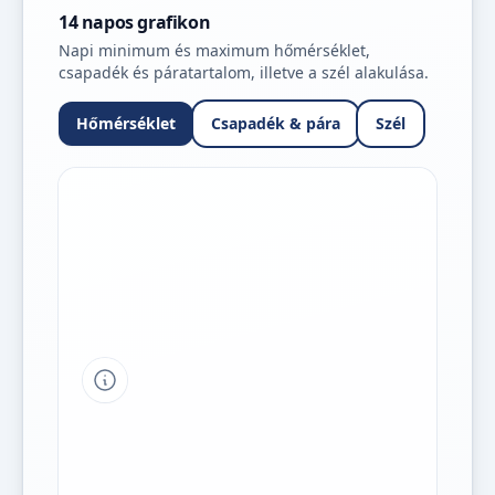
14 napos grafikon
Napi minimum és maximum hőmérséklet,
csapadék és páratartalom, illetve a szél alakulása.
Hőmérséklet
Csapadék & pára
Szél
Tipp a grafikon jelmagyarázatához