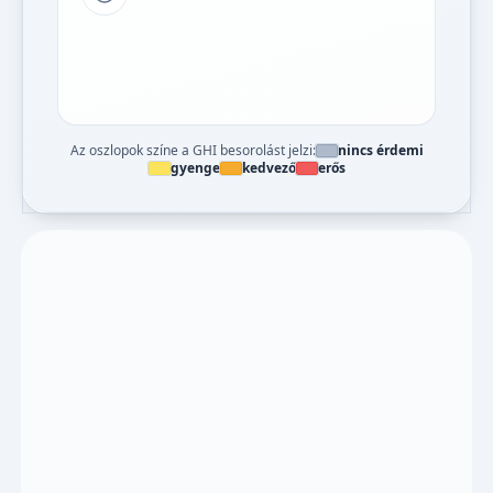
Tipp a grafikon jelmagyarázatához
Az oszlopok színe a GHI besorolást jelzi:
nincs érdemi
gyenge
kedvező
erős