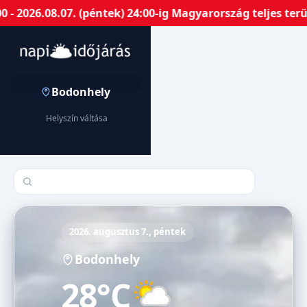
 2026.08.07. (péntek) 24:00-ig Magyarország teljes terü
Bodonhely
Helyszín váltása
Település keresése
2026. augusztus 7., péntek
Bodonhely
28°C