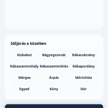
Időjárás a közelben
Kisbabot
Bágyogszovát
Rábacsécsény
Rábaszentmihály
Rábaszentmiklós
Rábapordány
Mérges
Árpás
Mórichida
Egyed
Kóny
Dör