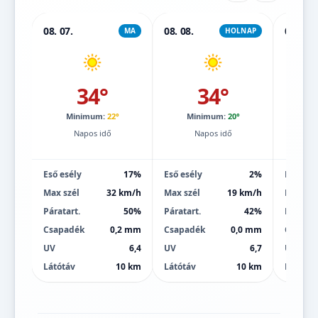
08. 07.
08. 08.
08. 09.
MA
HOLNAP
34°
34°
Minimum:
22°
Minimum:
20°
Mi
Napos idő
Napos idő
Eső esély
17%
Eső esély
2%
Eső esé
Max szél
32 km/h
Max szél
19 km/h
Max szé
Páratart.
50%
Páratart.
42%
Páratart
Csapadék
0,2 mm
Csapadék
0,0 mm
Csapad
UV
6,4
UV
6,7
UV
Látótáv
10 km
Látótáv
10 km
Látótáv