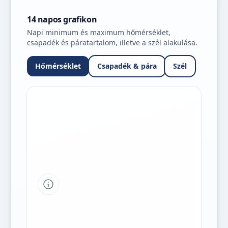
14 napos grafikon
Napi minimum és maximum hőmérséklet,
csapadék és páratartalom, illetve a szél alakulása.
Hőmérséklet
Csapadék & pára
Szél
Tipp a grafikon jelmagyarázatához