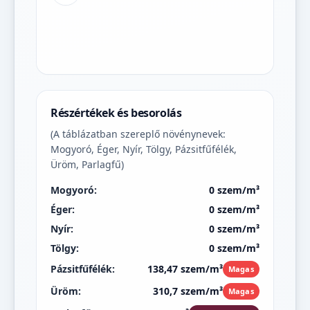
Részértékek és besorolás
(A táblázatban szereplő növénynevek:
Mogyoró, Éger, Nyír, Tölgy, Pázsitfűfélék,
Üröm, Parlagfű)
Mogyoró:
0 szem/m³
Éger:
0 szem/m³
Nyír:
0 szem/m³
Tölgy:
0 szem/m³
Pázsitfűfélék:
138,47 szem/m³
Magas
Üröm:
310,7 szem/m³
Magas