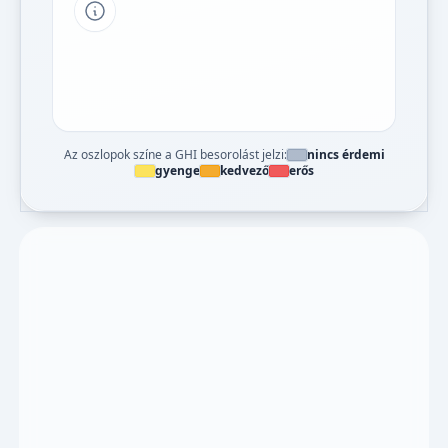
Tipp a grafikon jelmagyarázatához
Az oszlopok színe a GHI besorolást jelzi:
nincs érdemi
gyenge
kedvező
erős