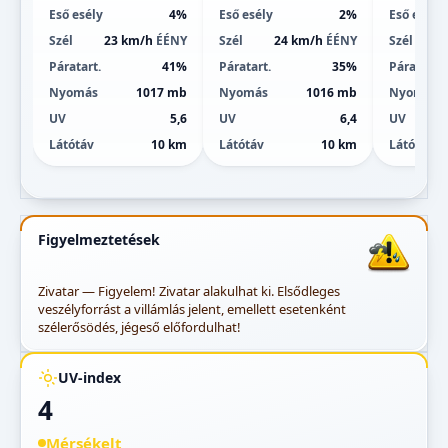
Eső esély
4%
Eső esély
2%
Eső esély
Szél
23 km/h
ÉÉNY
Szél
24 km/h
ÉÉNY
Szél
Páratart.
41%
Páratart.
35%
Páratart.
Nyomás
1017 mb
Nyomás
1016 mb
Nyomás
UV
5,6
UV
6,4
UV
Látótáv
10 km
Látótáv
10 km
Látótáv
Figyelmeztetések
Zivatar — Figyelem! Zivatar alakulhat ki. Elsődleges
veszélyforrást a villámlás jelent, emellett esetenként
szélerősödés, jégeső előfordulhat!
UV-index
4
Mérsékelt