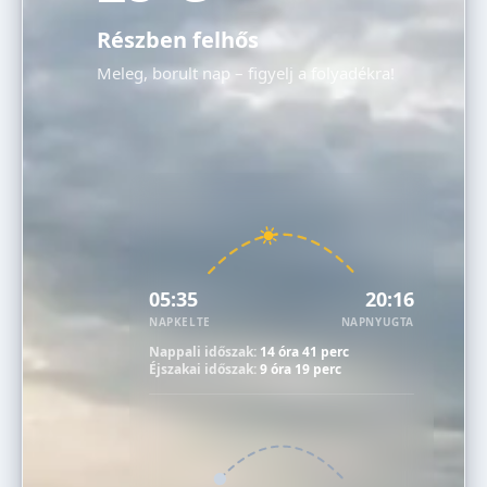
Részben felhős
Meleg, borult nap – figyelj a folyadékra!
05:35
20:16
NAPKELTE
NAPNYUGTA
Nappali időszak:
14 óra 41 perc
Éjszakai időszak:
9 óra 19 perc