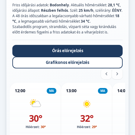
Friss időjárási adatok:
Bodonhely
. Aktuális hőmérséklet:
28,1 °C
,
időjárási állapot:
Részben felhős
. Szél:
25 km/h
, szélirány:
ÉÉNY
.
A 48 órás időszakban a legalacsonyabb várható hőmérséklet
18
°C
, a legmagasabb várható hőmérséklet
34 °C
.
Szabadidős program, strandolás, vízparti séta vagy kirándulás
előtt érdemes figyelni a friss adatokat és a viharjelzést is.
Órás előrejelzés
Grafikonos előrejelzés
12:00
13:00
14:00
MA
MA
30°
32°
Hőérzet:
30°
Hőérzet:
29°
Hőé