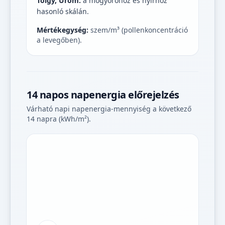
Tölgy, Üröm:
a mogyoróhoz és nyírhoz
hasonló skálán.
Mértékegység:
szem/m³ (pollenkoncentráció
a levegőben).
14 napos napenergia előrejelzés
Várható napi napenergia-mennyiség a következő
14 napra (kWh/m²).