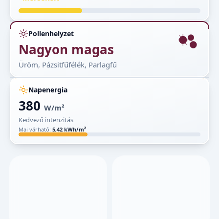
Pollenhelyzet
Nagyon magas
Üröm, Pázsitfűfélék, Parlagfű
Napenergia
380
W/m²
Kedvező intenzitás
Mai várható:
5,42 kWh/m²