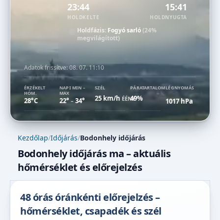
23:44
15:41
HOLDKELTE
HOLDNYUGTA
Holdfázis:
Fogyó sarló
(24%
megvilágított)
Adatok frissítve:
08. 07. 11:10
ÉRZÉKELT
NAPI MIN –
SZÉL
PÁRATARTALOM
LÉGNYOMÁS
HŐM.
MAX
25 km/h
49%
ÉÉNY
28°C
22°
34°
1017 hPa
–
Kezdőlap
/
Időjárás
/
Bodonhely időjárás
Bodonhely időjárás ma – aktuális
hőmérséklet és előrejelzés
48 órás óránkénti előrejelzés –
hőmérséklet, csapadék és szél