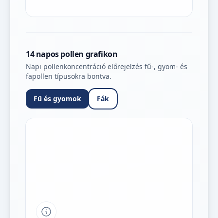
14 napos pollen grafikon
Napi pollenkoncentráció előrejelzés fű-, gyom- és
fapollen típusokra bontva.
Fű és gyomok
Fák
Tipp a grafikon jelmagyarázatához