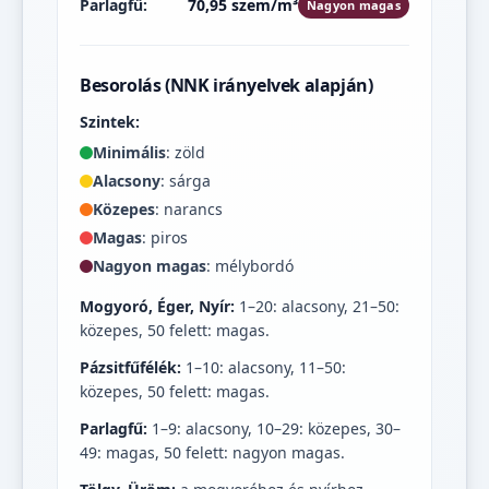
Parlagfű:
70,95 szem/m³
Nagyon magas
Besorolás (NNK irányelvek alapján)
Szintek:
Minimális
: zöld
Alacsony
: sárga
Közepes
: narancs
Magas
: piros
Nagyon magas
: mélybordó
Mogyoró, Éger, Nyír:
1–20: alacsony, 21–50:
közepes, 50 felett: magas.
Pázsitfűfélék:
1–10: alacsony, 11–50:
közepes, 50 felett: magas.
Parlagfű:
1–9: alacsony, 10–29: közepes, 30–
49: magas, 50 felett: nagyon magas.