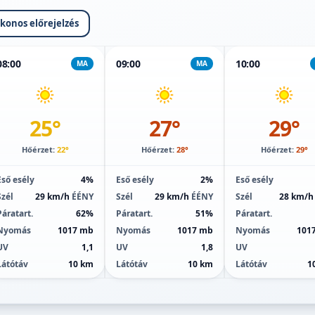
ikonos előrejelzés
08:00
09:00
10:00
MA
MA
25°
27°
29°
Hőérzet:
22°
Hőérzet:
28°
Hőérzet:
29°
Eső esély
4%
Eső esély
2%
Eső esély
Szél
29 km/h
ÉÉNY
Szél
29 km/h
ÉÉNY
Szél
28 km/
Páratart.
62%
Páratart.
51%
Páratart.
Nyomás
1017 mb
Nyomás
1017 mb
Nyomás
101
UV
1,1
UV
1,8
UV
Látótáv
10 km
Látótáv
10 km
Látótáv
1