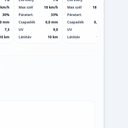
 km/h
Max szél
18 km/h
Max szél
18 km/h
Max sz
30%
Páratart.
33%
Páratart.
38%
Páratar
,0 mm
Csapadék
0,0 mm
Csapadék
0,0 mm
Csapa
7,3
UV
9,0
UV
9,0
UV
10 km
Látótáv
10 km
Látótáv
10 km
Látótá