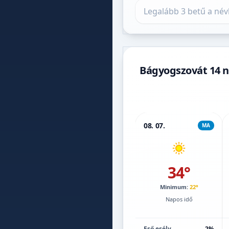
Település keresése
Bágyogszovát 14 n
08. 07.
MA
34°
Minimum:
22°
Napos idő
Eső esély
2%