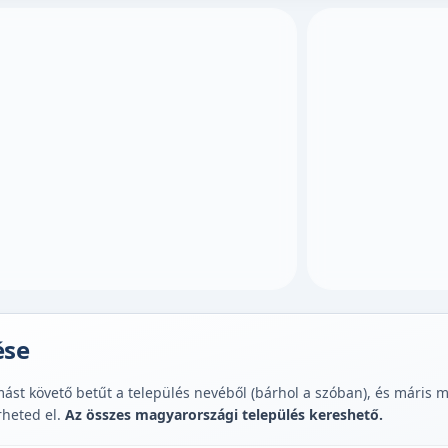
ése
st követő betűt a település nevéből (bárhol a szóban), és máris muta
rheted el.
Az összes magyarországi település kereshető.