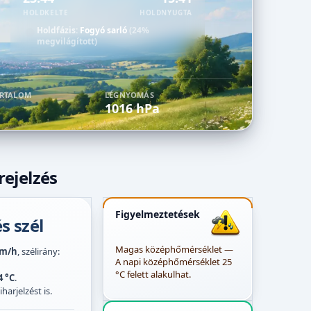
HOLDKELTE
HOLDNYUGTA
Holdfázis:
Fogyó sarló
(24%
megvilágított)
ARTALOM
LÉGNYOMÁS
1016 hPa
rejelzés
Figyelmeztetések
s szél
Magas középhőmérséklet —
km/h
, szélirány:
A napi középhőmérséklet 25
°C felett alakulhat.
4 °C
.
harjelzést is.