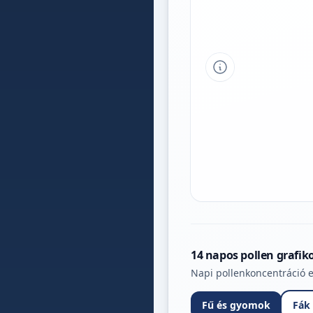
Tipp a grafikon 
14 napos pollen grafik
Napi pollenkoncentráció e
Fű és gyomok
Fák