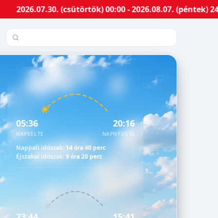
7.30. (csütörtök) 00:00 - 2026.08.07. (péntek) 24:00-ig
Település keresése
05:36
20:16
NAPKELTE
NAPNYUGTA
Nappali időszak:
14 óra 40 perc
Éjszakai időszak:
9 óra 20 perc
23:44
15:41