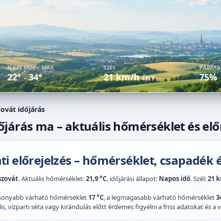
NAPI MIN – MAX
SZÉL
PÁRAT
22°
34°
21 km/h
75%
–
ÉNY
ovát időjárás
járás ma – aktuális hőmérséklet és elő
i előrejelzés – hőmérséklet, csapadék é
zovát
. Aktuális hőmérséklet:
21,9 °C
, időjárási állapot:
Napos idő
. Szél:
21 
acsonyabb várható hőmérséklet
17 °C
, a legmagasabb várható hőmérséklet
3
 vízparti séta vagy kirándulás előtt érdemes figyelni a friss adatokat és a vi