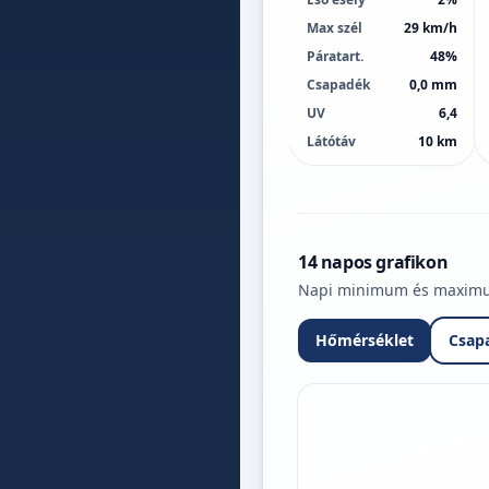
Max szél
29 km/h
Páratart.
48%
Csapadék
0,0 mm
UV
6,4
Látótáv
10 km
14 napos grafikon
Napi minimum és maximum 
Hőmérséklet
Csap