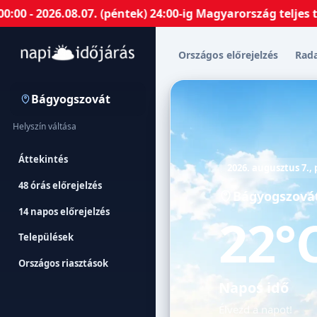
026.08.07. (péntek) 24:00-ig Magyarország teljes terüle
Országos előrejelzés
Rad
Bágyogszovát
Helyszín váltása
Áttekintés
2026. augusztus 7.,
48 órás előrejelzés
Bágyogszová
14 napos előrejelzés
22°
Települések
Országos riasztások
Napos idő
Élvezd a napot!