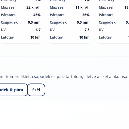
Max szél
22 km/h
Max szél
11 km/h
Max szél
18
Páratart.
45%
Páratart.
36%
Páratart.
Csapadék
0,0 mm
Csapadék
0,0 mm
Csapadék
0
UV
6,7
UV
7,5
UV
Látótáv
10 km
Látótáv
10 km
Látótáv
hőmérséklet, csapadék és páratartalom, illetve a szél alakulása.
adék & pára
Szél