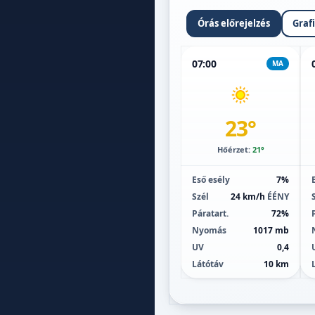
Órás előrejelzés
Graf
07:00
MA
23°
Hőérzet:
21°
Eső esély
7%
Szél
24 km/h
ÉÉNY
Páratart.
72%
Nyomás
1017 mb
UV
0,4
Látótáv
10 km