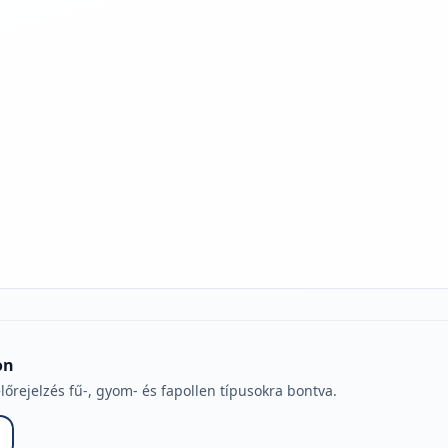
jelmagyarázatához
on
lőrejelzés fű-, gyom- és fapollen típusokra bontva.