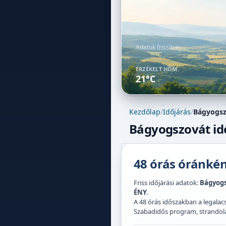
Adatok frissítve:
ÉRZÉKELT HŐM.
21°C
Kezdőlap
/
Időjárás
/
Bágyogsz
Bágyogszovát idő
48 órás óránként
Friss időjárási adatok:
Bágyogs
ÉNY
.
A 48 órás időszakban a legal
Szabadidős program, strandolás,