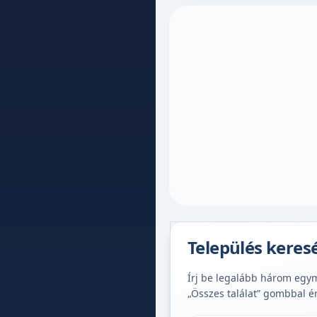
Település keres
Írj be legalább három egymá
„Összes találat” gombbal é