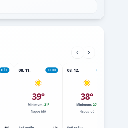
08. 11.
08. 12.
08. 13.
HÉT
KEDD
SZE
39°
38°
°
Minimum:
21°
Minimum:
20°
M
Napos idő
Napos idő
1%
Eső esély
1%
Eső esély
1%
Eső esé