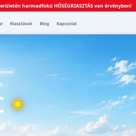
tén harmadfokú HŐSÉGRIASZTÁS van érvényben!
2026.0
ar
Riasztások
Blog
Kapcsolat
 péntek
t
C