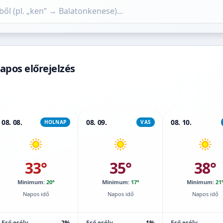
apos előrejelzés
08. 08.
08. 09.
08. 10.
HOLNAP
VAS
33°
35°
38°
Minimum:
20°
Minimum:
17°
Minimum:
21
Napos idő
Napos idő
Napos idő
Eső esély
2%
Eső esély
1%
Eső esély