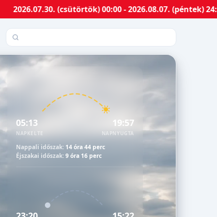
.30. (csütörtök) 00:00 - 2026.08.07. (péntek) 24:00-ig 
Település keresése
05:13
19:57
NAPKELTE
NAPNYUGTA
Nappali időszak:
14 óra 44 perc
Éjszakai időszak:
9 óra 16 perc
23:20
15:22