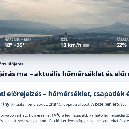
NAPI MIN – MAX
SZÉL
PÁRAT
18°
35°
18 km/h
52%
–
ÉÉK
ány időjárás
árás ma – aktuális hőmérséklet és előre
i előrejelzés – hőmérséklet, csapadék é
urány
. Aktuális hőmérséklet:
28,8 °C
, időjárási állapot:
A közelben eső
. Szél:
acsonyabb várható hőmérséklet
14 °C
, a legmagasabb várható hőmérséklet
3
 vízparti séta vagy kirándulás előtt érdemes figyelni a friss adatokat és a vi