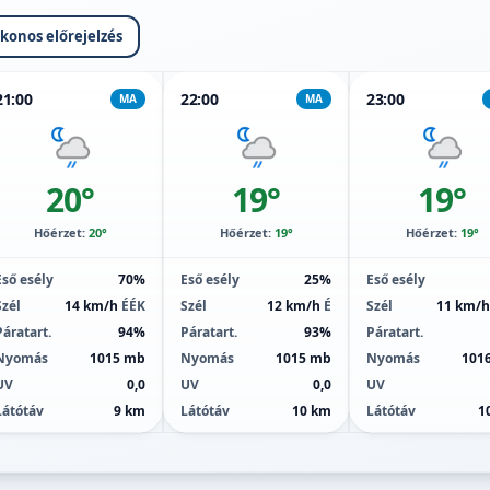
ikonos előrejelzés
21:00
22:00
23:00
MA
MA
20°
19°
19°
Hőérzet:
20°
Hőérzet:
19°
Hőérzet:
19°
Eső esély
70%
Eső esély
25%
Eső esély
Szél
14 km/h
ÉÉK
Szél
12 km/h
É
Szél
11 km/
Páratart.
94%
Páratart.
93%
Páratart.
Nyomás
1015 mb
Nyomás
1015 mb
Nyomás
101
UV
0,0
UV
0,0
UV
Látótáv
9 km
Látótáv
10 km
Látótáv
1