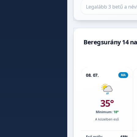
Település keresése
Beregsurány 14 na
08. 07.
MA
35°
Minimum:
18°
A közelben eső
Eső esély
68%