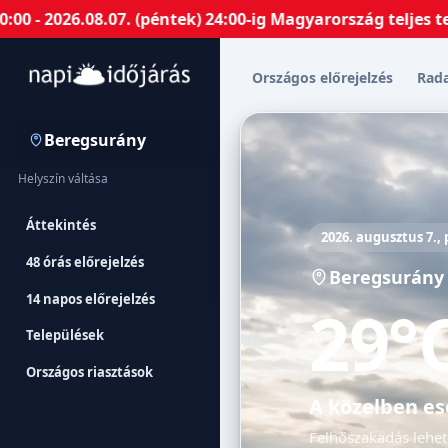
26.08.07. (péntek) 24:00-ig Magyarország teljes terület
Országos előrejelzés
Rad
Beregsurány
Helyszín váltása
Áttekintés
2026. augusztus 7.,
48 órás előrejelzés
Beregsurány
14 napos előrejelzés
29°
Települések
Országos riasztások
A közelben es
Felhőszakadás lehet 