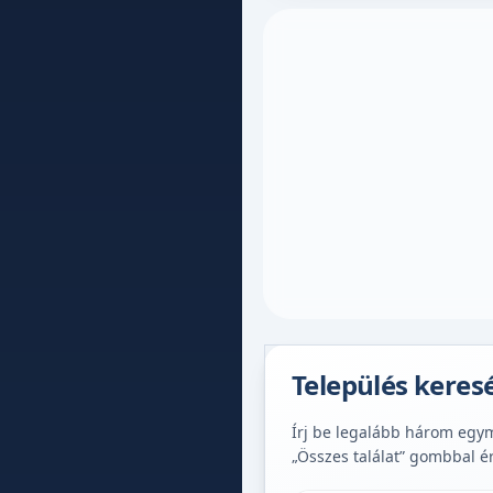
Település keres
Írj be legalább három egymá
„Összes találat” gombbal é