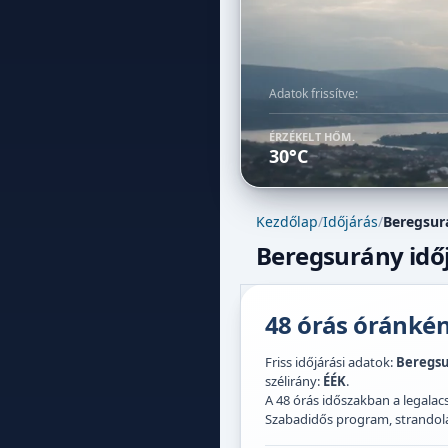
Adatok frissítve:
ÉRZÉKELT HŐM.
30°C
Kezdőlap
/
Időjárás
/
Beregsur
Beregsurány időj
48 órás óránként
Friss időjárási adatok:
Beregs
szélirány:
ÉÉK
.
A 48 órás időszakban a legal
Szabadidős program, strandolás,