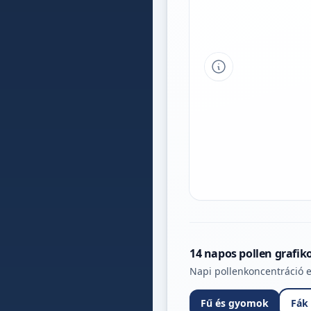
Tipp a grafikon 
14 napos pollen grafik
Napi pollenkoncentráció e
Fű és gyomok
Fák