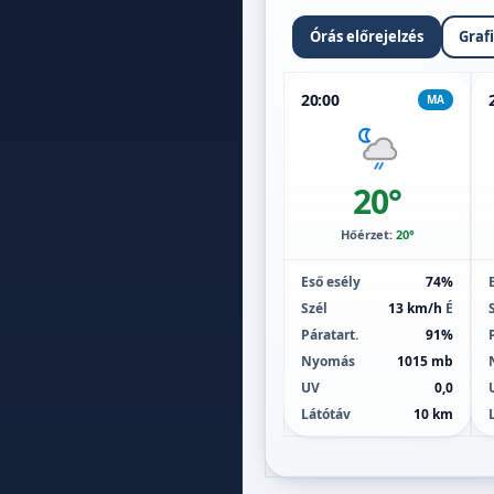
Órás előrejelzés
Graf
20:00
MA
20°
Hőérzet:
20°
Eső esély
74%
Szél
13 km/h
É
Páratart.
91%
Nyomás
1015 mb
UV
0,0
Látótáv
10 km