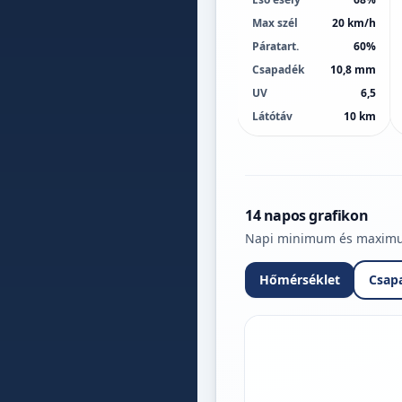
Max szél
20 km/h
Páratart.
60%
Csapadék
10,8 mm
UV
6,5
Látótáv
10 km
14 napos grafikon
Napi minimum és maximum 
Hőmérséklet
Csap