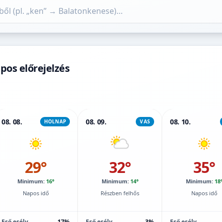
pos előrejelzés
08. 08.
08. 09.
08. 10.
HOLNAP
VAS
29°
32°
35°
Minimum:
16°
Minimum:
14°
Minimum:
18
Napos idő
Részben felhős
Napos idő
Eső esély
17%
Eső esély
3%
Eső esély