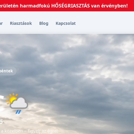
én harmadfokú HŐSÉGRIASZTÁS van érvényben!
2026.07
ar
Riasztások
Blog
Kapcsolat
 péntek
C
ő
a közelben – figyelj az égre!