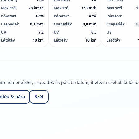
Max szél
23 km/h
Max szél
15 km/h
Max szél
9
Páratart.
62%
Páratart.
47%
Páratart.
Csapadék
0,1 mm
Csapadék
0,0 mm
Csapadék
0
UV
7,2
UV
6,3
UV
Látótáv
10 km
Látótáv
10 km
Látótáv
hőmérséklet, csapadék és páratartalom, illetve a szél alakulása.
adék & pára
Szél