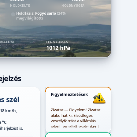
HOLDKELTE
HOLDNYUGTA
Holdfázis:
Fogyó sarló
(24%
megvilágított)
ARTALOM
LÉGNYOMÁS
1012 hPa
jelzés
Figyelmeztetések
s szél
Zivatar — Figyelem! Zivatar
18 km/h
,
alakulhat ki. Elsődleges
veszélyforrást a villámlás
2 °C
.
jelent, emellett esetenként
harjelzést is.
szélerősödés, jégeső