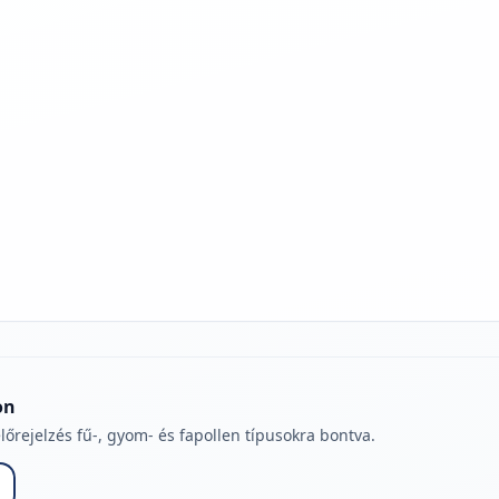
jelmagyarázatához
on
lőrejelzés fű-, gyom- és fapollen típusokra bontva.