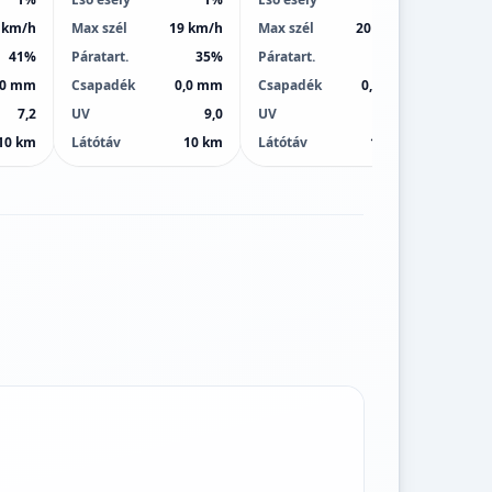
 km/h
Max szél
19 km/h
Max szél
20 km/h
Max sz
41%
Páratart.
35%
Páratart.
38%
Páratar
,0 mm
Csapadék
0,0 mm
Csapadék
0,0 mm
Csapa
7,2
UV
9,0
UV
8,0
UV
10 km
Látótáv
10 km
Látótáv
10 km
Látótá