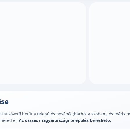
ése
st követő betűt a település nevéből (bárhol a szóban), és máris muta
rheted el.
Az összes magyarországi település kereshető.