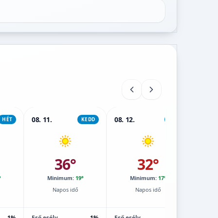
08. 11.
08. 12.
08. 13.
HÉT
KEDD
SZE
36°
32°
°
Minimum:
19°
Minimum:
17°
M
Napos idő
Napos idő
1%
Eső esély
1%
Eső esély
1%
Eső esé