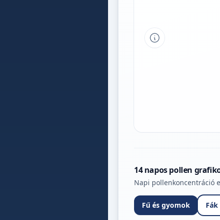
Tipp a grafikon 
14 napos pollen grafik
Napi pollenkoncentráció e
Fű és gyomok
Fák