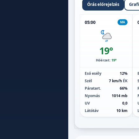
Órás előrejelzés
Graf
05:00
MA
19°
Hőérzet:
19°
Eső esély
12%
Szél
7 km/h
ÉK
Páratart.
66%
Nyomás
1014 mb
UV
0,0
Látótáv
10 km