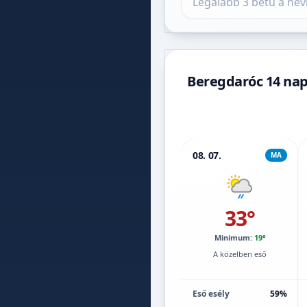
Beregdaróc 14 nap
08. 07.
MA
33°
Minimum:
19°
A közelben eső
Eső esély
59%