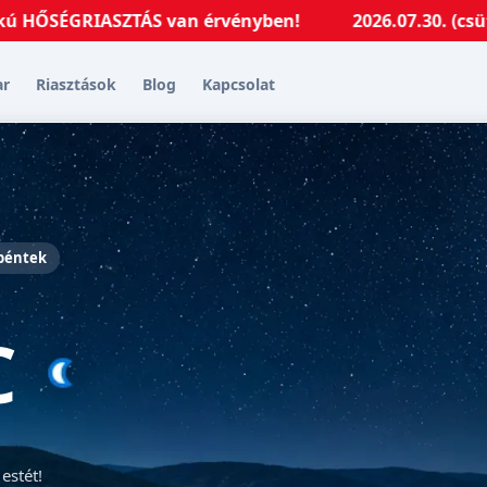
GRIASZTÁS van érvényben!
2026.07.30. (csütörtök) 0
ar
Riasztások
Blog
Kapcsolat
 péntek
C
estét!