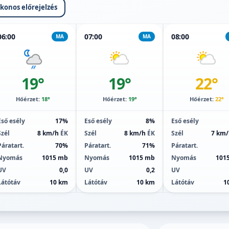
ikonos előrejelzés
06:00
07:00
08:00
MA
MA
19°
19°
22°
Hőérzet:
18°
Hőérzet:
19°
Hőérzet:
22°
Eső esély
17%
Eső esély
8%
Eső esély
Szél
8 km/h
ÉK
Szél
8 km/h
ÉK
Szél
7 km
Páratart.
70%
Páratart.
71%
Páratart.
Nyomás
1015 mb
Nyomás
1015 mb
Nyomás
101
UV
0,0
UV
0,2
UV
Látótáv
10 km
Látótáv
10 km
Látótáv
1