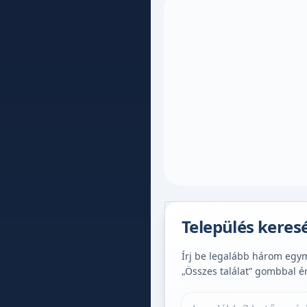
Település keres
Írj be legalább három egymá
„Összes találat” gombbal é
Település keresése