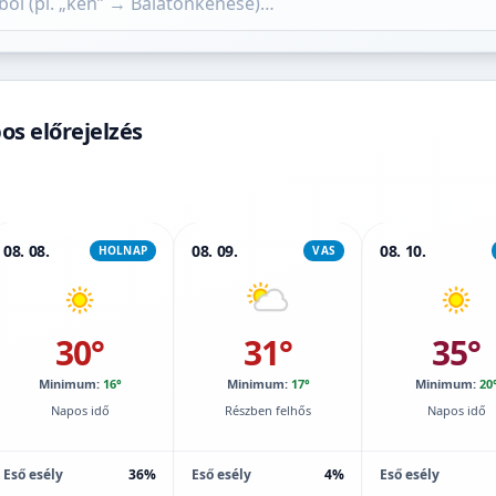
os előrejelzés
08. 08.
08. 09.
08. 10.
HOLNAP
VAS
30°
31°
35°
Minimum:
16°
Minimum:
17°
Minimum:
20
Napos idő
Részben felhős
Napos idő
Eső esély
36%
Eső esély
4%
Eső esély