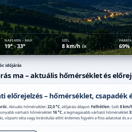
NAPI MIN – MAX
SZÉL
PÁRAT
19°
33°
8 km/h
69%
–
ÉK
óc időjárás
rás ma – aktuális hőmérséklet és előrej
i előrejelzés – hőmérséklet, csapadék é
aróc
. Aktuális hőmérséklet:
22,0 °C
, időjárási állapot:
Felhőtlen
. Szél:
8 km/
acsonyabb várható hőmérséklet
16 °C
, a legmagasabb várható hőmérséklet
3
 vízparti séta vagy kirándulás előtt érdemes figyelni a friss adatokat és a vi