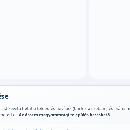
ése
st követő betűt a település nevéből (bárhol a szóban), és máris muta
rheted el.
Az összes magyarországi település kereshető.