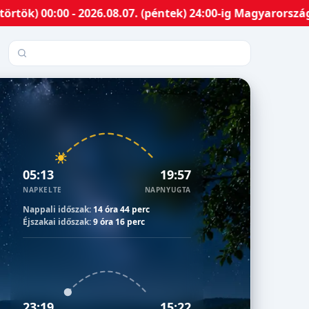
0:00 - 2026.08.07. (péntek) 24:00-ig Magyarország telje
Település keresése
05:13
19:57
NAPKELTE
NAPNYUGTA
Nappali időszak:
14 óra 44 perc
Éjszakai időszak:
9 óra 16 perc
23:19
15:22