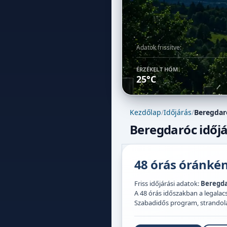
Adatok frissítve:
ÉRZÉKELT HŐM.
25°C
Kezdőlap
/
Időjárás
/
Beregdar
Beregdaróc időjá
48 órás óránként
Friss időjárási adatok:
Beregd
A 48 órás időszakban a legal
Szabadidős program, strandolás,