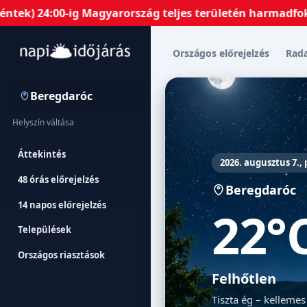
 24:00-ig Magyarország teljes területén harmadfokú HŐSÉ
Országos előrejelzés
Rad
Beregdaróc
Helyszín váltása
Áttekintés
2026. augusztus 7.,
48 órás előrejelzés
Beregdaróc
14 napos előrejelzés
22°
Települések
Országos riasztások
Felhőtlen
Tiszta ég – kellemes 