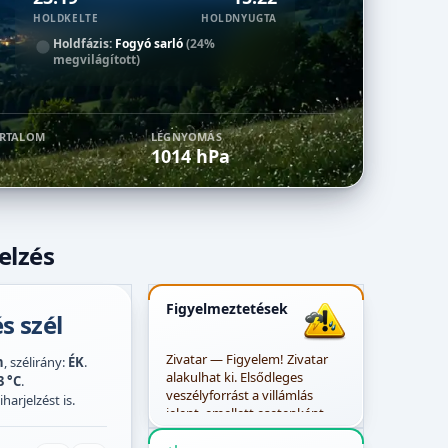
HOLDKELTE
HOLDNYUGTA
Holdfázis:
Fogyó sarló
(24%
megvilágított)
ARTALOM
LÉGNYOMÁS
1014 hPa
elzés
Figyelmeztetések
s szél
Zivatar — Figyelem! Zivatar
h
, szélirány:
ÉK
.
alakulhat ki. Elsődleges
3 °C
.
veszélyforrást a villámlás
harjelzést is.
jelent, emellett esetenként
szélerősödés, jégeső