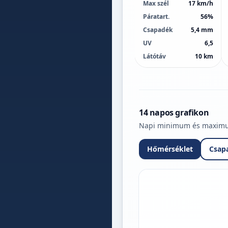
Max szél
17 km/h
Páratart.
56%
Csapadék
5,4 mm
UV
6,5
Látótáv
10 km
14 napos grafikon
Napi minimum és maximum 
Hőmérséklet
Csap