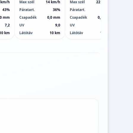
 km/h
Max szél
14 km/h
Max szél
22 km/h
Max sz
43%
Páratart.
36%
Páratart.
44%
Páratar
,0 mm
Csapadék
0,0 mm
Csapadék
0,0 mm
Csapa
7,2
UV
9,0
UV
8,0
UV
10 km
Látótáv
10 km
Látótáv
10 km
Látótá