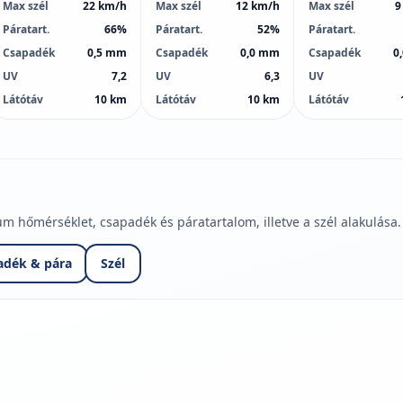
Max szél
22 km/h
Max szél
12 km/h
Max szél
9
Páratart.
66%
Páratart.
52%
Páratart.
Csapadék
0,5 mm
Csapadék
0,0 mm
Csapadék
0
UV
7,2
UV
6,3
UV
Látótáv
10 km
Látótáv
10 km
Látótáv
hőmérséklet, csapadék és páratartalom, illetve a szél alakulása.
adék & pára
Szél