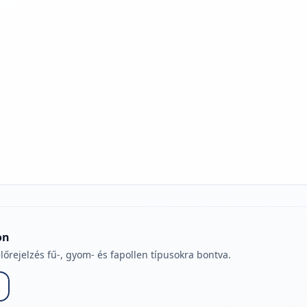
jelmagyarázatához
on
lőrejelzés fű-, gyom- és fapollen típusokra bontva.