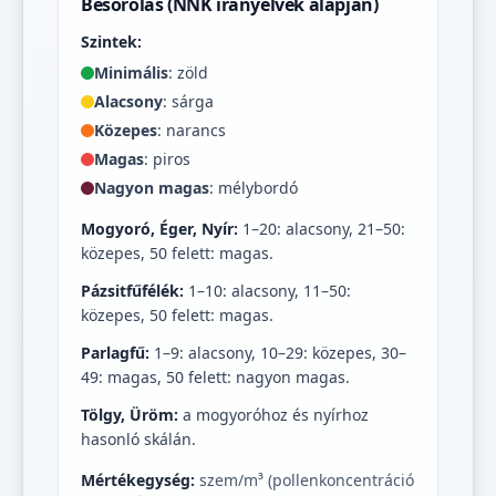
Besorolás (NNK irányelvek alapján)
Szintek:
Minimális
: zöld
Alacsony
: sárga
Közepes
: narancs
Magas
: piros
Nagyon magas
: mélybordó
Mogyoró, Éger, Nyír:
1–20: alacsony, 21–50:
közepes, 50 felett: magas.
Pázsitfűfélék:
1–10: alacsony, 11–50:
közepes, 50 felett: magas.
Parlagfű:
1–9: alacsony, 10–29: közepes, 30–
49: magas, 50 felett: nagyon magas.
Tölgy, Üröm:
a mogyoróhoz és nyírhoz
hasonló skálán.
Mértékegység:
szem/m³ (pollenkoncentráció