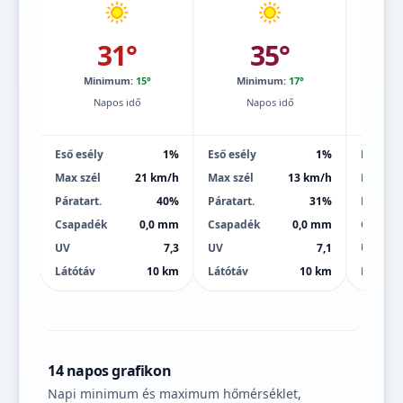
31°
35°
Minimum:
15°
Minimum:
17°
Mi
Napos idő
Napos idő
Eső esély
1%
Eső esély
1%
Eső esé
Max szél
21 km/h
Max szél
13 km/h
Max szé
Páratart.
40%
Páratart.
31%
Páratart
Csapadék
0,0 mm
Csapadék
0,0 mm
Csapad
UV
7,3
UV
7,1
UV
Látótáv
10 km
Látótáv
10 km
Látótáv
14 napos grafikon
Napi minimum és maximum hőmérséklet,