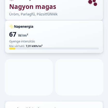
Nagyon magas
Üröm, Parlagfű, Pázsitfűfélék
Napenergia
67
W/m²
Gyenge intenzitás
Mai várható:
7,31 kWh/m²