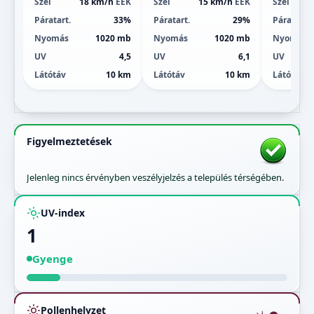
Szél
18 km/h
ÉÉK
Szél
15 km/h
ÉÉK
Szél
Páratart.
33%
Páratart.
29%
Páratart.
Nyomás
1020 mb
Nyomás
1020 mb
Nyomás
UV
4,5
UV
6,1
UV
Látótáv
10 km
Látótáv
10 km
Látótáv
Figyelmeztetések
Jelenleg nincs érvényben veszélyjelzés a település térségében.
UV-index
1
Gyenge
Pollenhelyzet