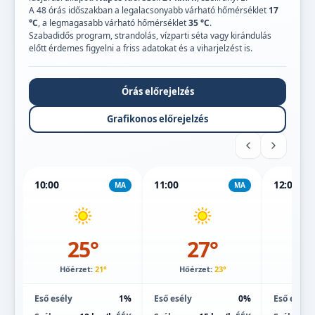
A 48 órás időszakban a legalacsonyabb várható hőmérséklet
17
°C
, a legmagasabb várható hőmérséklet
35 °C
.
Szabadidős program, strandolás, vízparti séta vagy kirándulás
előtt érdemes figyelni a friss adatokat és a viharjelzést is.
Órás előrejelzés
Grafikonos előrejelzés
10:00
11:00
12:00
MA
MA
25°
27°
Hőérzet:
21°
Hőérzet:
23°
Hőé
Eső esély
1%
Eső esély
0%
Eső esély