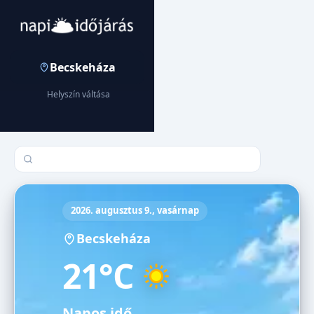
Becskeháza
Helyszín váltása
Település keresése
2026. augusztus 9., vasárnap
Becskeháza
21°C
Napos idő