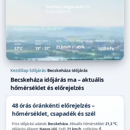
Holdfázis:
Fogyó sarló
(9%
megvilágított)
Adatok frissítve:
08. 09. 08:50
ÉRZÉKELT
NAPI MIN –
SZÉL
PÁRATARTALOM
LÉGNYOMÁS
HŐM.
MAX
21 km/h
45%
É
17°C
15°
31°
1020 hPa
–
Kezdőlap
/
Időjárás
/
Becskeháza időjárás
Becskeháza időjárás ma – aktuális
hőmérséklet és előrejelzés
48 órás óránkénti előrejelzés –
hőmérséklet, csapadék és szél
Friss időjárási adatok:
Becskeháza
. Aktuális hőmérséklet:
21,3 °C
,
időjárási állapot:
Napos idő
. Szél:
21 km/h
, szélirány:
É
.