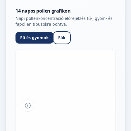
14 napos pollen grafikon
Napi pollenkoncentráció előrejelzés fű-, gyom- és
fapollen típusokra bontva.
Fű és gyomok
Fák
Tipp a grafikon jelmagyarázatához