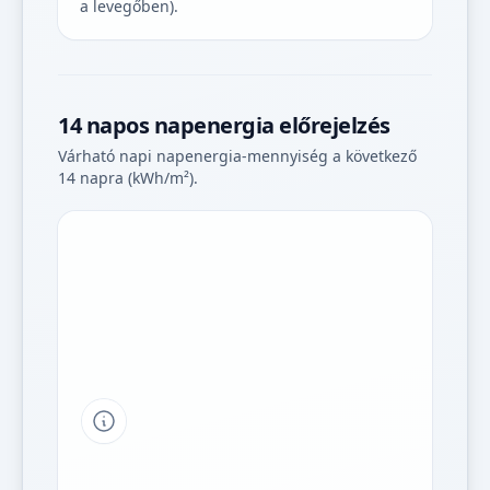
a levegőben).
14 napos napenergia előrejelzés
Várható napi napenergia-mennyiség a következő
14 napra (kWh/m²).
Tipp a grafikon jelmagyarázatához