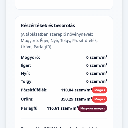
Részértékek és besorolás
(A táblázatban szereplő növénynevek:
Mogyoró, Éger, Nyír, Tölgy, Pázsitfűfélék,
Üröm, Parlagfű)
Mogyoró:
0 szem/m³
Éger:
0 szem/m³
Nyír:
0 szem/m³
Tölgy:
0 szem/m³
Pázsitfűfélék:
110,04 szem/m³
Magas
Üröm:
350,29 szem/m³
Magas
Parlagfű:
116,61 szem/m³
Nagyon magas