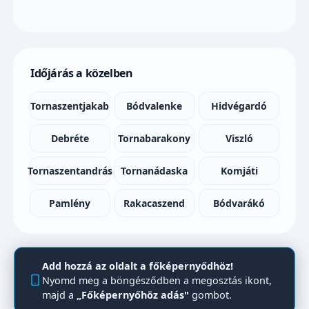
Időjárás a közelben
Tornaszentjakab
Bódvalenke
Hidvégardó
Debréte
Tornabarakony
Viszló
Tornaszentandrás
Tornanádaska
Komjáti
Pamlény
Rakacaszend
Bódvarákó
Add hozzá az oldalt a főképernyődhöz!
Nyomd meg a böngésződben a megosztás ikont,
majd a
„Főképernyőhöz adás"
gombot.