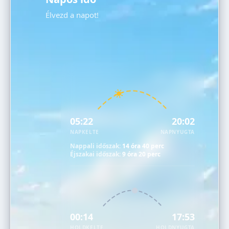
Élvezd a napot!
05:22
20:02
NAPKELTE
NAPNYUGTA
Nappali időszak:
14 óra 40 perc
Éjszakai időszak:
9 óra 20 perc
00:14
17:53
HOLDKELTE
HOLDNYUGTA