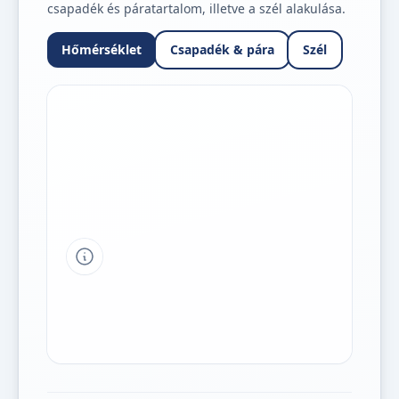
csapadék és páratartalom, illetve a szél alakulása.
Hőmérséklet
Csapadék & pára
Szél
Tipp a grafikon jelmagyarázatához