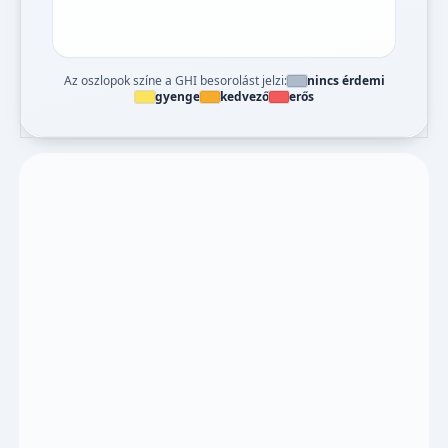
Az oszlopok színe a GHI besorolást jelzi:
nincs érdemi
gyenge
kedvező
erős