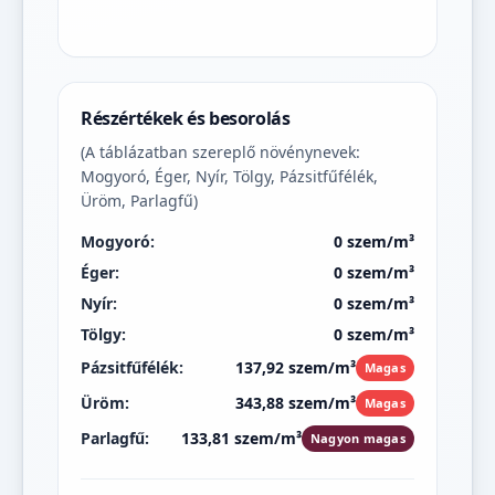
Részértékek és besorolás
(A táblázatban szereplő növénynevek:
Mogyoró, Éger, Nyír, Tölgy, Pázsitfűfélék,
Üröm, Parlagfű)
Mogyoró:
0 szem/m³
Éger:
0 szem/m³
Nyír:
0 szem/m³
Tölgy:
0 szem/m³
Pázsitfűfélék:
137,92 szem/m³
Magas
Üröm:
343,88 szem/m³
Magas
Parlagfű:
133,81 szem/m³
Nagyon magas