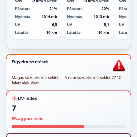
Szél
12 km/h
NYNÉ
Szél
13 km/h
NYNÉ
Szél
Páratart.
21%
Páratart.
20%
Páratart.
Nyomás
1014 mb
Nyomás
1013 mb
Nyomás
UV
6,5
UV
5,1
UV
Látótáv
10 km
Látótáv
10 km
Látótáv
Figyelmeztetések
Magas középhőmérséklet — A napi középhőmérséklet 27 °C
felett alakulhat.
UV-index
7
Nagyon erős