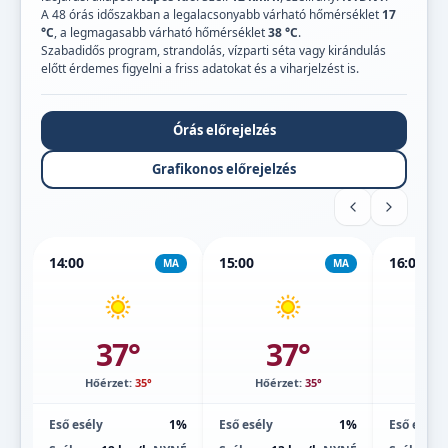
A 48 órás időszakban a legalacsonyabb várható hőmérséklet
17
°C
, a legmagasabb várható hőmérséklet
38 °C
.
Szabadidős program, strandolás, vízparti séta vagy kirándulás
előtt érdemes figyelni a friss adatokat és a viharjelzést is.
Órás előrejelzés
Grafikonos előrejelzés
14:00
15:00
16:00
MA
MA
37°
37°
Hőérzet:
35°
Hőérzet:
35°
Hőé
Eső esély
1%
Eső esély
1%
Eső esély