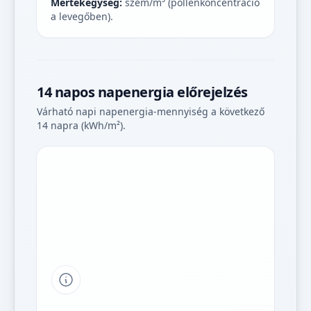
Mértékegység:
szem/m³ (pollenkoncentráció
a levegőben).
14 napos napenergia előrejelzés
Várható napi napenergia-mennyiség a következő
14 napra (kWh/m²).
Tipp a grafikon jelmagyarázatához