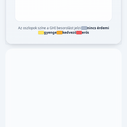
Az oszlopok színe a GHI besorolást jelzi:
nincs érdemi
gyenge
kedvező
erős