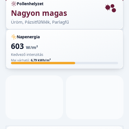
Pollenhelyzet
Nagyon magas
Üröm, Pázsitfűfélék, Parlagfű
Napenergia
603
W/m²
Kedvező intenzitás
Mai várható:
6,79 kWh/m²