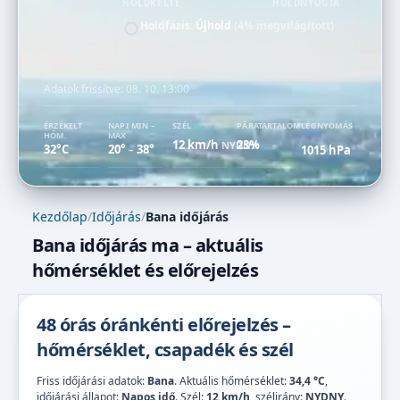
HOLDKELTE
HOLDNYUGTA
Holdfázis:
Újhold
(4% megvilágított)
Adatok frissítve:
08. 10. 13:00
ÉRZÉKELT
NAPI MIN –
SZÉL
PÁRATARTALOM
LÉGNYOMÁS
HŐM.
MAX
12 km/h
23%
NYDNY
32°C
20°
38°
1015 hPa
–
Kezdőlap
/
Időjárás
/
Bana időjárás
Bana időjárás ma – aktuális
hőmérséklet és előrejelzés
48 órás óránkénti előrejelzés –
hőmérséklet, csapadék és szél
Friss időjárási adatok:
Bana
. Aktuális hőmérséklet:
34,4 °C
,
időjárási állapot:
Napos idő
. Szél:
12 km/h
, szélirány:
NYDNY
.