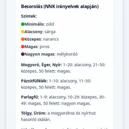
Besorolás (NNK irányelvek alapján)
Szintek:
Minimális
: zöld
Alacsony
: sárga
Közepes
: narancs
Magas
: piros
Nagyon magas
: mélybordó
Mogyoró, Éger, Nyír:
1–20: alacsony, 21–50:
közepes, 50 felett: magas.
Pázsitfűfélék:
1–10: alacsony, 11–50:
közepes, 50 felett: magas.
Parlagfű:
1–9: alacsony, 10–29: közepes, 30–
49: magas, 50 felett: nagyon magas.
Tölgy, Üröm:
a mogyoróhoz és nyírhoz
hasonló skálán.