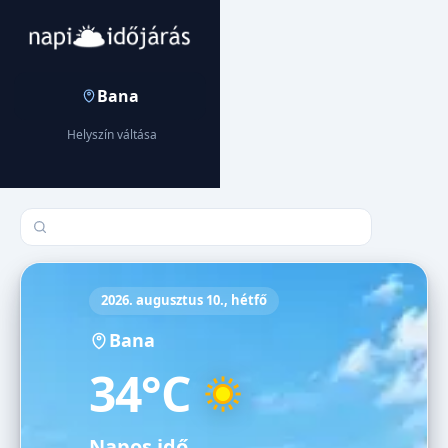
Bana
Helyszín váltása
Település keresése
2026. augusztus 10., hétfő
Bana
34°C
Napos idő