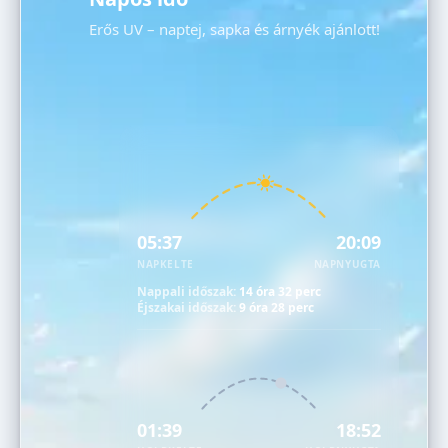
Erős UV – naptej, sapka és árnyék ajánlott!
05:37
20:09
NAPKELTE
NAPNYUGTA
Nappali időszak:
14 óra 32 perc
Éjszakai időszak:
9 óra 28 perc
01:39
18:52