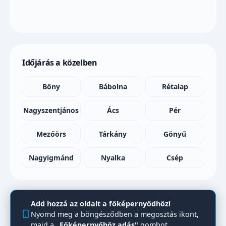
Időjárás a közelben
Bőny
Bábolna
Rétalap
Nagyszentjános
Ács
Pér
Mezőörs
Tárkány
Gönyű
Nagyigmánd
Nyalka
Csép
Add hozzá az oldalt a főképernyődhöz!
Nyomd meg a böngésződben a megosztás ikont,
majd a
„Főképernyőhöz adás"
gombot.