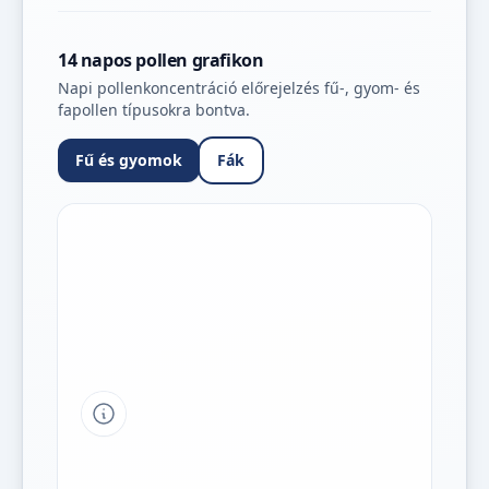
14 napos pollen grafikon
Napi pollenkoncentráció előrejelzés fű-, gyom- és
fapollen típusokra bontva.
Fű és gyomok
Fák
Tipp a grafikon jelmagyarázatához