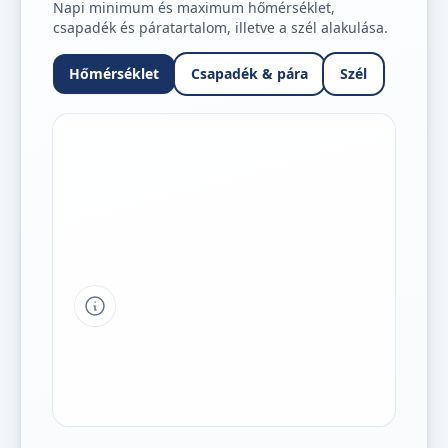
Napi minimum és maximum hőmérséklet,
csapadék és páratartalom, illetve a szél alakulása.
Hőmérséklet
Csapadék & pára
Szél
Tipp a grafikon jelmagyarázatához