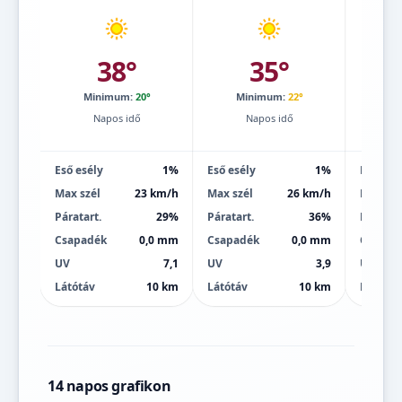
38°
35°
Minimum:
20°
Minimum:
22°
Mi
Napos idő
Napos idő
Eső esély
1%
Eső esély
1%
Eső esé
Max szél
23 km/h
Max szél
26 km/h
Max szé
Páratart.
29%
Páratart.
36%
Páratart
Csapadék
0,0 mm
Csapadék
0,0 mm
Csapad
UV
7,1
UV
3,9
UV
Látótáv
10 km
Látótáv
10 km
Látótáv
14 napos grafikon