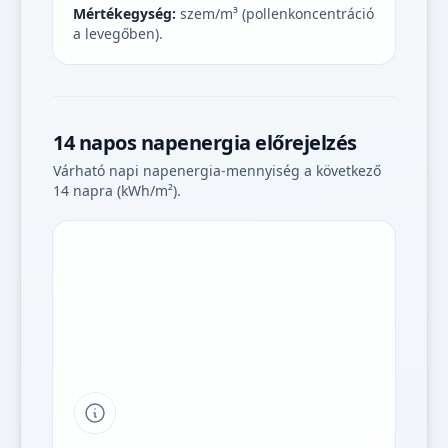
Mértékegység:
szem/m³ (pollenkoncentráció
a levegőben).
14 napos napenergia előrejelzés
Várható napi napenergia-mennyiség a következő
14 napra (kWh/m²).
Tipp a grafikon jelmagyarázatához