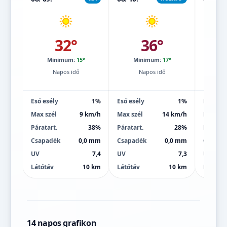
32°
36°
Minimum:
15°
Minimum:
17°
Mi
Napos idő
Napos idő
Eső esély
1%
Eső esély
1%
Eső esé
Max szél
9 km/h
Max szél
14 km/h
Max szé
Páratart.
38%
Páratart.
28%
Páratart
Csapadék
0,0 mm
Csapadék
0,0 mm
Csapad
UV
7,4
UV
7,3
UV
Látótáv
10 km
Látótáv
10 km
Látótáv
14 napos grafikon