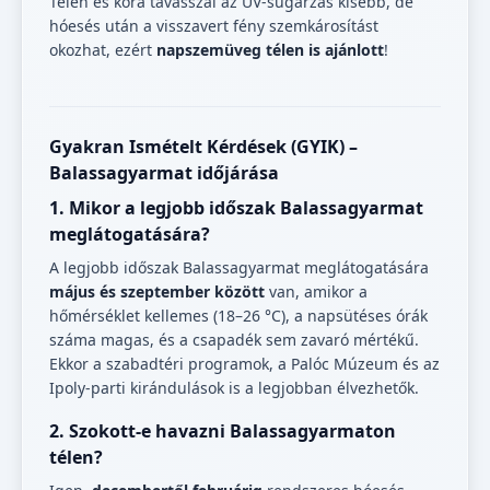
Télen és kora tavasszal az UV-sugárzás kisebb, de
hóesés után a visszavert fény szemkárosítást
okozhat, ezért
napszemüveg télen is ajánlott
!
Gyakran Ismételt Kérdések (GYIK) –
Balassagyarmat időjárása
1. Mikor a legjobb időszak Balassagyarmat
meglátogatására?
A legjobb időszak Balassagyarmat meglátogatására
május és szeptember között
van, amikor a
hőmérséklet kellemes (18–26 °C), a napsütéses órák
száma magas, és a csapadék sem zavaró mértékű.
Ekkor a szabadtéri programok, a Palóc Múzeum és az
Ipoly-parti kirándulások is a legjobban élvezhetők.
2. Szokott-e havazni Balassagyarmaton
télen?