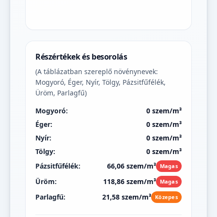
Részértékek és besorolás
(A táblázatban szereplő növénynevek:
Mogyoró, Éger, Nyír, Tölgy, Pázsitfűfélék,
Üröm, Parlagfű)
Mogyoró:
0 szem/m³
Éger:
0 szem/m³
Nyír:
0 szem/m³
Tölgy:
0 szem/m³
Pázsitfűfélék:
66,06 szem/m³
Magas
Üröm:
118,86 szem/m³
Magas
Parlagfű:
21,58 szem/m³
Közepes