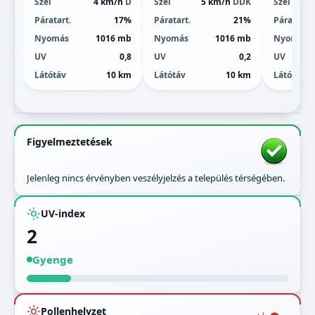
Szél
4 km/h
D
Szél
5 km/h
DDK
Szél
Páratart.
17%
Páratart.
21%
Páratart.
Nyomás
1016 mb
Nyomás
1016 mb
Nyomás
UV
0,8
UV
0,2
UV
Látótáv
10 km
Látótáv
10 km
Látótáv
Figyelmeztetések
Jelenleg nincs érvényben veszélyjelzés a település térségében.
UV-index
2
Gyenge
Pollenhelyzet