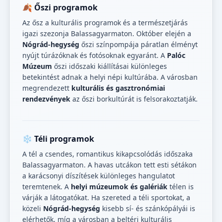
🍂 Őszi programok
Az ősz a kulturális programok és a természetjárás
igazi szezonja Balassagyarmaton. Október elején a
Nógrád-hegység
őszi színpompája páratlan élményt
nyújt túrázóknak és fotósoknak egyaránt. A
Palóc
Múzeum
őszi időszaki kiállításai különleges
betekintést adnak a helyi népi kultúrába. A városban
megrendezett
kulturális és gasztronómiai
rendezvények
az őszi borkultúrát is felsorakoztatják.
❄️ Téli programok
A tél a csendes, romantikus kikapcsolódás időszaka
Balassagyarmaton. A havas utcákon tett esti sétákon
a karácsonyi díszítések különleges hangulatot
teremtenek. A
helyi múzeumok és galériák
télen is
várják a látogatókat. Ha szereted a téli sportokat, a
közeli
Nógrád-hegység
kisebb sí- és szánkópályái is
elérhetők, míg a városban a beltéri kulturális