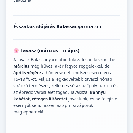
változhat.
Évszakos időjárás Balassagyarmaton
🌸 Tavasz (március – május)
A tavasz Balassagyarmaton fokozatosan köszönt be.
Március
még hűvös, akár fagyos reggelekkel, de
április végére
a hőmérséklet rendszeresen eléri a
15–18 °C-ot. Május a legkedveltebb tavaszi hónap:
virágzó természet, kellemes séták az Ipoly-parton és
az ébredő városi élet fogad. Tavasszal
könnyű
kabátot, réteges öltözetet
javaslunk, és ne felejts el
esernyőt sem, hiszen az áprilisi záporok
meglephetnek!