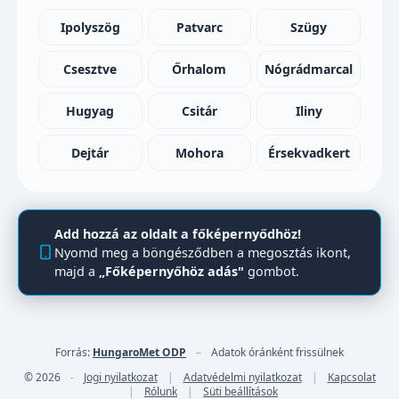
Ipolyszög
Patvarc
Szügy
Csesztve
Őrhalom
Nógrádmarcal
Hugyag
Csitár
Iliny
Dejtár
Mohora
Érsekvadkert
Add hozzá az oldalt a főképernyődhöz!
Nyomd meg a böngésződben a megosztás ikont,
majd a
„Főképernyőhöz adás"
gombot.
Forrás:
HungaroMet ODP
–
Adatok óránként frissülnek
© 2026
-
Jogi nyilatkozat
|
Adatvédelmi nyilatkozat
|
Kapcsolat
|
Rólunk
|
Süti beállítások