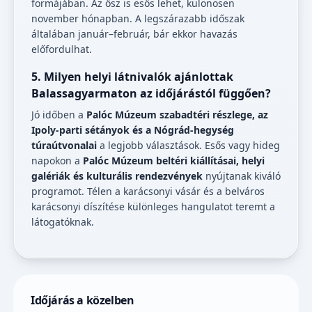
formájában. Az ősz is esős lehet, különösen
november hónapban. A legszárazabb időszak
általában január–február, bár ekkor havazás
előfordulhat.
5. Milyen helyi látnivalók ajánlottak
Balassagyarmaton az időjárástól függően?
Jó időben a
Palóc Múzeum szabadtéri részlege, az
Ipoly-parti sétányok és a Nógrád-hegység
túraútvonalai
a legjobb választások. Esős vagy hideg
napokon a
Palóc Múzeum beltéri kiállításai, helyi
galériák és kulturális rendezvények
nyújtanak kiváló
programot. Télen a karácsonyi vásár és a belváros
karácsonyi díszítése különleges hangulatot teremt a
látogatóknak.
Időjárás a közelben