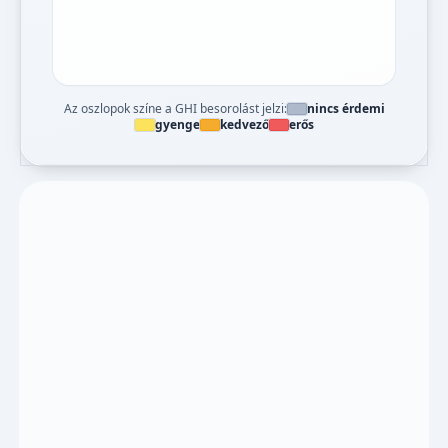
Az oszlopok színe a GHI besorolást jelzi:
nincs érdemi
gyenge
kedvező
erős