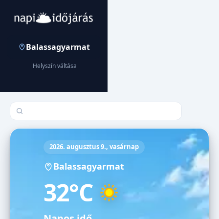
Balassagyarmat
Helyszín váltása
Település keresése
2026. augusztus 9., vasárnap
Balassagyarmat
32°C
Napos idő