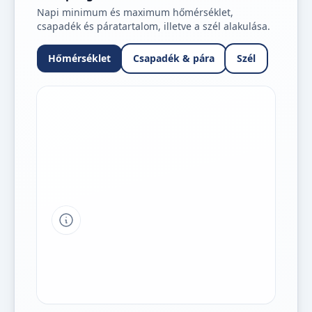
Napi minimum és maximum hőmérséklet,
csapadék és páratartalom, illetve a szél alakulása.
Hőmérséklet
Csapadék & pára
Szél
Tipp a grafikon jelmagyarázatához