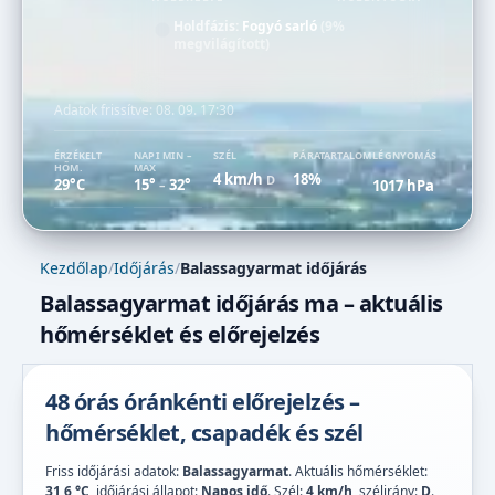
Holdfázis:
Fogyó sarló
(9%
megvilágított)
Adatok frissítve:
08. 09. 17:30
ÉRZÉKELT
NAPI MIN –
SZÉL
PÁRATARTALOM
LÉGNYOMÁS
HŐM.
MAX
4 km/h
18%
D
29°C
15°
32°
1017 hPa
–
Kezdőlap
/
Időjárás
/
Balassagyarmat időjárás
Balassagyarmat időjárás ma – aktuális
hőmérséklet és előrejelzés
48 órás óránkénti előrejelzés –
hőmérséklet, csapadék és szél
Friss időjárási adatok:
Balassagyarmat
. Aktuális hőmérséklet:
31,6 °C
, időjárási állapot:
Napos idő
. Szél:
4 km/h
, szélirány:
D
.