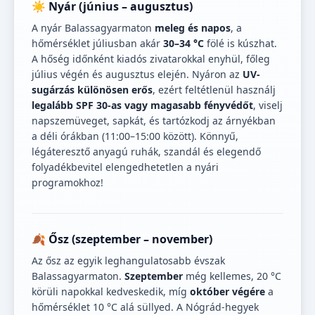
☀️ Nyár (június – augusztus)
A nyár Balassagyarmaton
meleg és napos
, a
hőmérséklet júliusban akár
30–34 °C
fölé is kúszhat.
A hőség időnként kiadós zivatarokkal enyhül, főleg
július végén és augusztus elején. Nyáron az
UV-
sugárzás különösen erős
, ezért feltétlenül használj
legalább SPF 30-as vagy magasabb fényvédőt
, viselj
napszemüveget, sapkát, és tartózkodj az árnyékban
a déli órákban (11:00–15:00 között). Könnyű,
légáteresztő anyagú ruhák, szandál és elegendő
folyadékbevitel elengedhetetlen a nyári
programokhoz!
🍂 Ősz (szeptember – november)
Az ősz az egyik leghangulatosabb évszak
Balassagyarmaton.
Szeptember
még kellemes, 20 °C
körüli napokkal kedveskedik, míg
október végére
a
hőmérséklet 10 °C alá süllyed. A Nógrád-hegyek