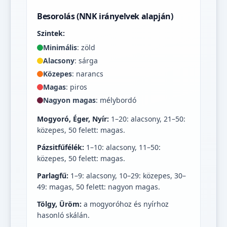
Besorolás (NNK irányelvek alapján)
Szintek:
Minimális
: zöld
Alacsony
: sárga
Közepes
: narancs
Magas
: piros
Nagyon magas
: mélybordó
Mogyoró, Éger, Nyír:
1–20: alacsony, 21–50:
közepes, 50 felett: magas.
Pázsitfűfélék:
1–10: alacsony, 11–50:
közepes, 50 felett: magas.
Parlagfű:
1–9: alacsony, 10–29: közepes, 30–
49: magas, 50 felett: nagyon magas.
Tölgy, Üröm:
a mogyoróhoz és nyírhoz
hasonló skálán.