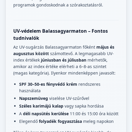
programok gondoskodnak a szórakoztatásról.
UV-védelem Balassagyarmaton – Fontos
tudnivalók
Az UV-sugárzás Balassagyarmaton főként
május és
augusztus között
számottevő. A legmagasabb UV-
index értékek
júniusban és júliusban
mérhetők,
amikor az index értéke elérheti a 6–8-as szintet
(magas kategória). Ilyenkor mindenképpen javasolt:
SPF 30–50-es fényvédő krém
rendszeres
használata
Napszemüveg
viselése UV-szűrővel
Széles karimájú kalap
vagy sapka hordása
A
déli napsütés kerülése
11:00 és 15:00 óra között
Elegendő
folyadék fogyasztása
meleg napokon