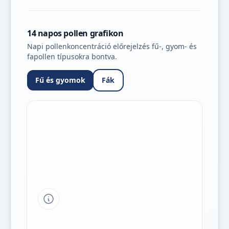
14 napos pollen grafikon
Napi pollenkoncentráció előrejelzés fű-, gyom- és
fapollen típusokra bontva.
Fű és gyomok
Fák
Tipp a grafikon jelmagyarázatához