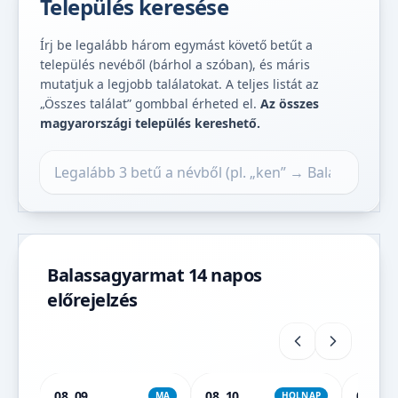
Település keresése
Írj be legalább három egymást követő betűt a
település nevéből (bárhol a szóban), és máris
mutatjuk a legjobb találatokat. A teljes listát az
„Összes találat” gombbal érheted el.
Az összes
magyarországi település kereshető.
Település keresése
Balassagyarmat 14 napos
előrejelzés
08. 09.
08. 10.
08. 11.
MA
HOLNAP