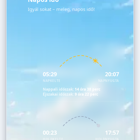
Igyál sokat – meleg, napos idő!
05:29
20:07
NAPKELTE
NAPNYUGTA
Nappali időszak:
14 óra 38 perc
Éjszakai időszak:
9 óra 22 perc
00:23
17:57
HOLDKELTE
HOLDNYUGTA