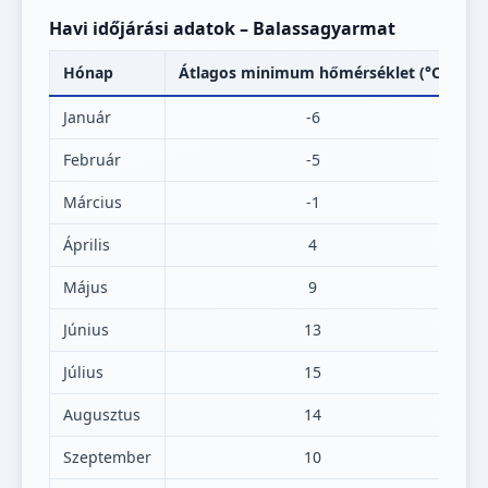
Havi időjárási adatok – Balassagyarmat
Hónap
Átlagos minimum hőmérséklet (°C)
Á
Január
-6
Február
-5
Március
-1
Április
4
Május
9
Június
13
Július
15
Augusztus
14
Szeptember
10