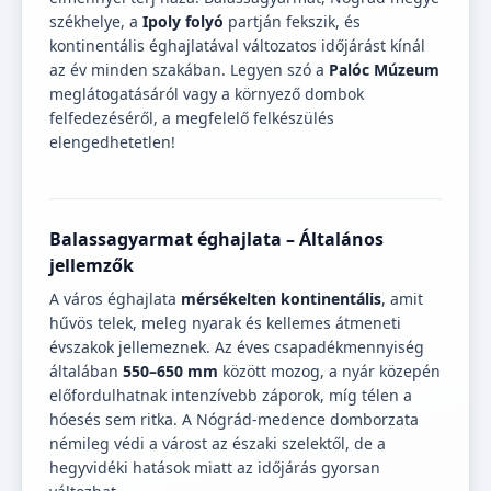
székhelye, a
Ipoly folyó
partján fekszik, és
kontinentális éghajlatával változatos időjárást kínál
az év minden szakában. Legyen szó a
Palóc Múzeum
meglátogatásáról vagy a környező dombok
felfedezéséről, a megfelelő felkészülés
elengedhetetlen!
Balassagyarmat éghajlata – Általános
jellemzők
A város éghajlata
mérsékelten kontinentális
, amit
hűvös telek, meleg nyarak és kellemes átmeneti
évszakok jellemeznek. Az éves csapadékmennyiség
általában
550–650 mm
között mozog, a nyár közepén
előfordulhatnak intenzívebb záporok, míg télen a
hóesés sem ritka. A Nógrád-medence domborzata
némileg védi a várost az északi szelektől, de a
hegyvidéki hatások miatt az időjárás gyorsan