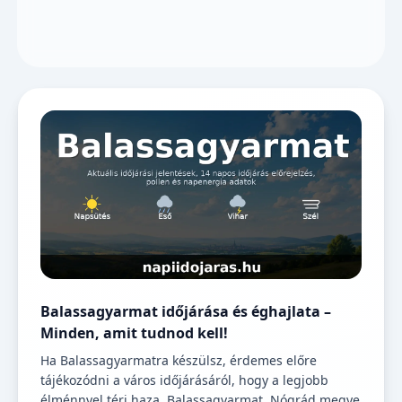
Balassagyarmat időjárása és éghajlata –
Minden, amit tudnod kell!
Ha Balassagyarmatra készülsz, érdemes előre
tájékozódni a város időjárásáról, hogy a legjobb
élménnyel térj haza. Balassagyarmat, Nógrád megye