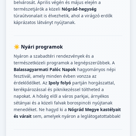
belvárosát. Április végén és május elején a
természetjárók a közeli
Nógrád-hegység
túraútvonalait is élvezhetik, ahol a virágzó erdők
káprázatos látványt nyújtanak.
☀️ Nyári programok
Nyáron a szabadtéri rendezvények és a
természetközeli programok a legnépszerűbbek. A
Balassagyarmati Palóc Napok
hagyományos népi
fesztivál, amely minden évben vonzza az
érdeklődőket. Az
Ipoly folyó
partján horgászattal,
kerékpározással és piknikezéssel töltheted a
napokat. A hőség elől a város parkjai, árnyékos
sétányai és a közeli falvak borospincéi nyújtanak
menedéket. Ne hagyd ki a
Nógrád Megye kastélyait
és várait
sem, amelyek nyáron a leglátogatottabbak!