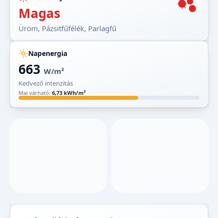
Magas
Üröm, Pázsitfűfélék, Parlagfű
Napenergia
663
W/m²
Kedvező intenzitás
Mai várható:
6,73 kWh/m²