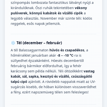
színpompás lombozata fantasztikus látványt nyújt a
kirándulóknak. Őszi ruhák tekintetében
vékony
pulóverek, könnyű kabátok és vízálló cipők
a
legjobb választás. November már szinte téli: ködös
reggelek, esős napok jellemzik.
❄️ Tél (december – február)
A tél Balassagyarmaton
hűvös és csapadékos
, a
hőmérséklet januárban akár
-8 – -10 °C
-ra is
süllyedhet éjszakánként. Hóesés decembertől
februárig bármikor előfordulhat, így a fehér
karácsony sem példa nélküli. Téli öltözékként
vastag
kabát, sál, sapka, kesztyű és vízálló, csúszásgátló
talpú cipő
ajánlott. A rövidebb nappalok miatt az UV-
sugárzás kisebb, de hóban különösen visszaverődhet
a fény, ezért napszemüveg télen sem felesleges!