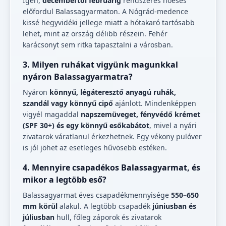
Igen,
decembertől februárig
rendszeres hóesés
előfordul Balassagyarmaton. A Nógrád-medence
kissé hegyvidéki jellege miatt a hótakaró tartósabb
lehet, mint az ország délibb részein. Fehér
karácsonyt sem ritka tapasztalni a városban.
3. Milyen ruhákat vigyünk magunkkal
nyáron Balassagyarmatra?
Nyáron
könnyű, légáteresztő anyagú ruhák,
szandál vagy könnyű cipő
ajánlott. Mindenképpen
vigyél magaddal
napszemüveget, fényvédő krémet
(SPF 30+) és egy könnyű esőkabátot
, mivel a nyári
zivatarok váratlanul érkezhetnek. Egy vékony pulóver
is jól jöhet az esetleges hűvösebb estéken.
4. Mennyire csapadékos Balassagyarmat, és
mikor a legtöbb eső?
Balassagyarmat éves csapadékmennyisége
550–650
mm körül
alakul. A legtöbb csapadék
júniusban és
júliusban
hull, főleg záporok és zivatarok