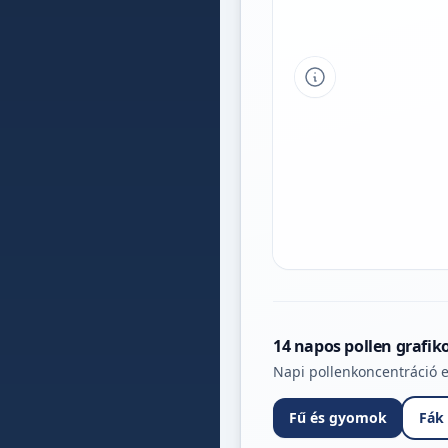
Tipp a grafikon 
14 napos pollen grafik
Napi pollenkoncentráció e
Fű és gyomok
Fák