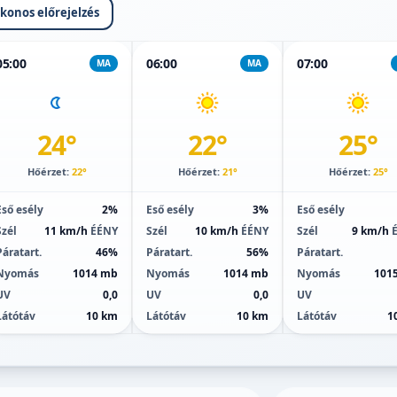
ikonos előrejelzés
05:00
06:00
07:00
MA
MA
24°
22°
25°
Hőérzet:
22°
Hőérzet:
21°
Hőérzet:
25°
Eső esély
2%
Eső esély
3%
Eső esély
Szél
11 km/h
ÉÉNY
Szél
10 km/h
ÉÉNY
Szél
9 km/h
Páratart.
46%
Páratart.
56%
Páratart.
Nyomás
1014 mb
Nyomás
1014 mb
Nyomás
101
UV
0,0
UV
0,0
UV
Látótáv
10 km
Látótáv
10 km
Látótáv
1