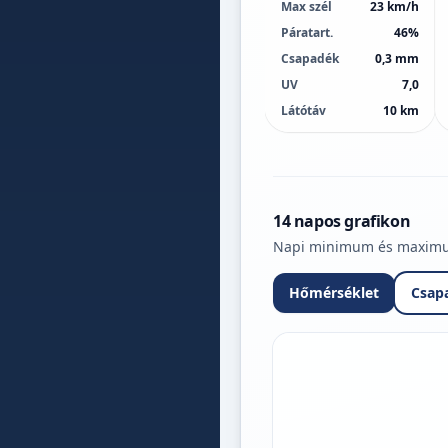
Max szél
23 km/h
Páratart.
46%
Csapadék
0,3 mm
UV
7,0
Látótáv
10 km
14 napos grafikon
Napi minimum és maximum 
Hőmérséklet
Csap