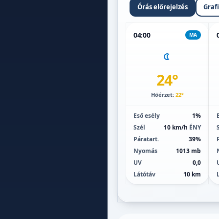
Órás előrejelzés
Graf
04:00
MA
24°
Hőérzet:
22°
Eső esély
1%
Szél
10 km/h
ÉNY
Páratart.
39%
Nyomás
1013 mb
UV
0,0
Látótáv
10 km