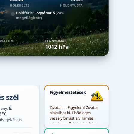
HOLDKELTE
HOLDNYUGTA
Holdfázis:
Fogyó sarló
(24%
megvilágított)
ARTALOM
LÉGNYOMÁS
1012 hPa
Figyelmeztetések
s szél
Zivatar — Figyelem! Zivatar
irány:
É
.
alakulhat ki. Elsődleges
6 °C
.
veszélyforrást a villámlás
harjelzést is.
jelent, emellett esetenként
szélerősödés, jégeső