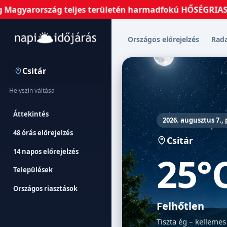
arország teljes területén harmadfokú HŐSÉGRIASZTÁS van 
Országos előrejelzés
Rad
Csitár
Helyszín váltása
Áttekintés
2026. augusztus 7.,
48 órás előrejelzés
Csitár
14 napos előrejelzés
25°
Települések
Országos riasztások
Felhőtlen
Tiszta ég – kellemes 