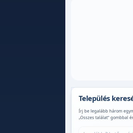
Település keres
Írj be legalább három egymá
„Összes találat” gombbal é
Település keresése