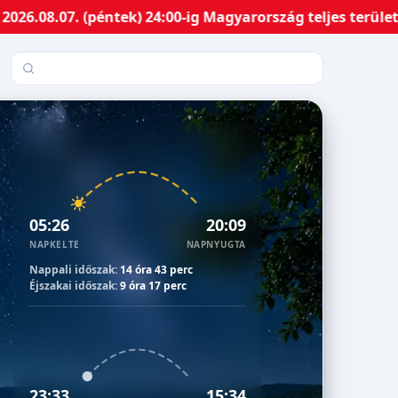
.07. (péntek) 24:00-ig Magyarország teljes területén ha
Település keresése
05:26
20:09
NAPKELTE
NAPNYUGTA
Nappali időszak:
14 óra 43 perc
Éjszakai időszak:
9 óra 17 perc
23:33
15:34