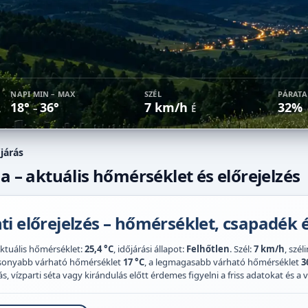
NAPI MIN – MAX
SZÉL
PÁRAT
18°
36°
7 km/h
32%
–
É
őjárás
a – aktuális hőmérséklet és előrejelzés
i előrejelzés – hőmérséklet, csapadék é
Aktuális hőmérséklet:
25,4 °C
, időjárási állapot:
Felhőtlen
. Szél:
7 km/h
, szél
acsonyabb várható hőmérséklet
17 °C
, a legmagasabb várható hőmérséklet
3
 vízparti séta vagy kirándulás előtt érdemes figyelni a friss adatokat és a vi