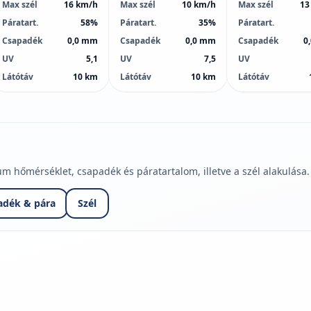
Max szél
16 km/h
Max szél
10 km/h
Max szél
13
Páratart.
58%
Páratart.
35%
Páratart.
Csapadék
0,0 mm
Csapadék
0,0 mm
Csapadék
0
UV
5,1
UV
7,5
UV
Látótáv
10 km
Látótáv
10 km
Látótáv
hőmérséklet, csapadék és páratartalom, illetve a szél alakulása.
adék & pára
Szél