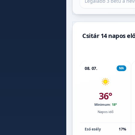
Csitár 14 napos el
08. 07.
MA
36°
Minimum:
18°
Napos idő
Eső esély
17%