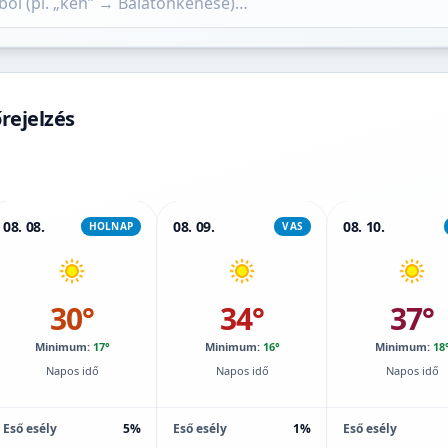
őrejelzés
08. 08.
08. 09.
08. 10.
HOLNAP
VAS
30°
34°
37°
Minimum:
17°
Minimum:
16°
Minimum:
18
Napos idő
Napos idő
Napos idő
Eső esély
5%
Eső esély
1%
Eső esély