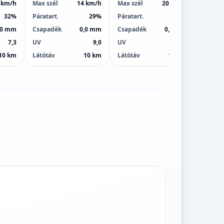
 km/h
Max szél
14 km/h
Max szél
20 km/h
Max sz
32%
Páratart.
29%
Páratart.
38%
Páratar
,0 mm
Csapadék
0,0 mm
Csapadék
0,0 mm
Csapa
7,3
UV
9,0
UV
9,0
UV
10 km
Látótáv
10 km
Látótáv
10 km
Látótá