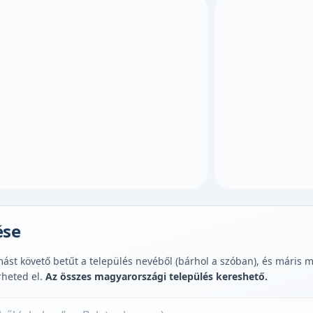
ése
st követő betűt a település nevéből (bárhol a szóban), és máris muta
rheted el.
Az összes magyarországi település kereshető.