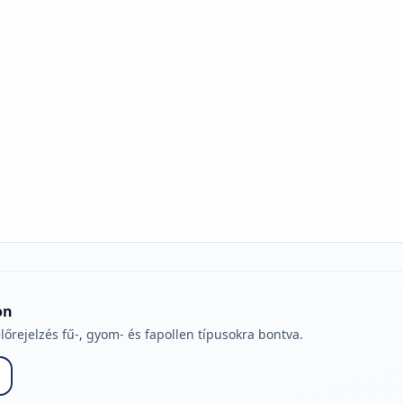
jelmagyarázatához
on
lőrejelzés fű-, gyom- és fapollen típusokra bontva.