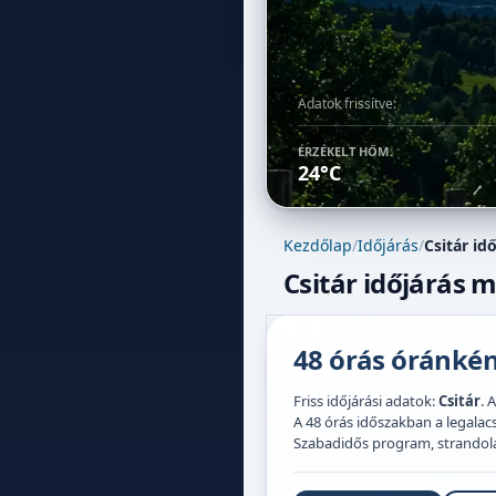
Adatok frissítve:
ÉRZÉKELT HŐM.
24°C
Kezdőlap
/
Időjárás
/
Csitár id
Csitár időjárás m
48 órás óránként
Friss időjárási adatok:
Csitár
. 
A 48 órás időszakban a legal
Szabadidős program, strandolás,