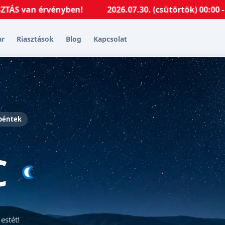
érvényben!
2026.07.30. (csütörtök) 00:00 - 2026.08
ar
Riasztások
Blog
Kapcsolat
 péntek
C
estét!