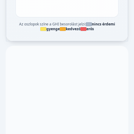
Az oszlopok színe a GHI besorolást jelzi:
nincs érdemi
gyenge
kedvező
erős