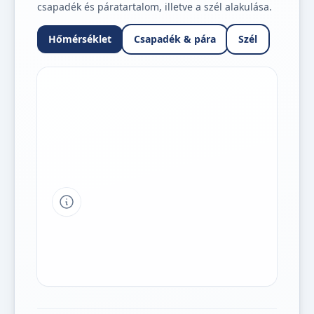
csapadék és páratartalom, illetve a szél alakulása.
Hőmérséklet
Csapadék & pára
Szél
Tipp a grafikon jelmagyarázatához