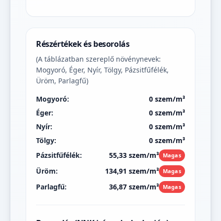
Részértékek és besorolás
(A táblázatban szereplő növénynevek:
Mogyoró, Éger, Nyír, Tölgy, Pázsitfűfélék,
Üröm, Parlagfű)
Mogyoró:
0 szem/m³
Éger:
0 szem/m³
Nyír:
0 szem/m³
Tölgy:
0 szem/m³
Pázsitfűfélék:
55,33 szem/m³
Magas
Üröm:
134,91 szem/m³
Magas
Parlagfű:
36,87 szem/m³
Magas