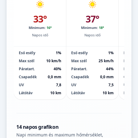
33°
37°
Minimum:
16°
Minimum:
18°
Mi
Napos idő
Napos idő
Eső esély
1%
Eső esély
1%
Eső esé
Max szél
10 km/h
Max szél
25 km/h
Max szé
Páratart.
40%
Páratart.
44%
Páratart
Csapadék
0,0 mm
Csapadék
0,0 mm
Csapad
UV
7,8
UV
7,5
UV
Látótáv
10 km
Látótáv
10 km
Látótáv
14 napos grafikon
Napi minimum és maximum hőmérséklet,