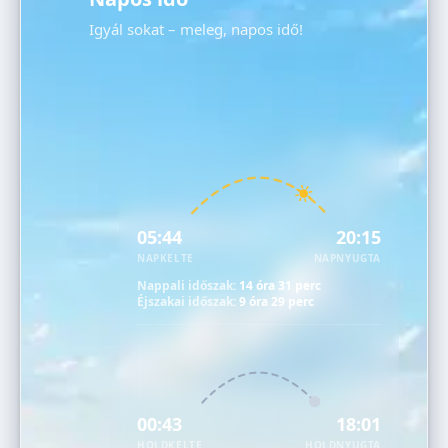
Igyál sokat – meleg, napos idő!
05:44
20:15
NAPKELTE
NAPNYUGTA
Nappali időszak:
14 óra 31 perc
Éjszakai időszak:
9 óra 29 perc
00:43
18:01
HOLDKELTE
HOLDNYUGTA