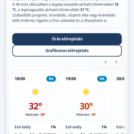
A 48 órás időszakban a legalacsonyabb várható hőmérséklet
18
°C
, a legmagasabb várható hőmérséklet
37 °C
.
Szabadidős program, strandolás, vízparti séta vagy kirándulás
előtt érdemes figyelni a friss adatokat és a viharjelzést is.
Órás előrejelzés
Grafikonos előrejelzés
18:00
19:00
20:00
MA
MA
32°
30°
Hőérzet:
30°
Hőérzet:
29°
Hőé
Eső esély
1%
Eső esély
1%
Eső esély