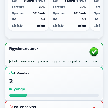
Szél
9 km/h
NYDNY
Szél
8 km/h
NYDNY
Szél
7
Páratart.
25%
Páratart.
32%
Páratart.
Nyomás
1015 mb
Nyomás
1015 mb
Nyomás
UV
0,9
UV
0,3
UV
Látótáv
10 km
Látótáv
10 km
Látótáv
Figyelmeztetések
Jelenleg nincs érvényben veszélyjelzés a település térségében.
UV-index
2
Gyenge
Pollenhelyzet