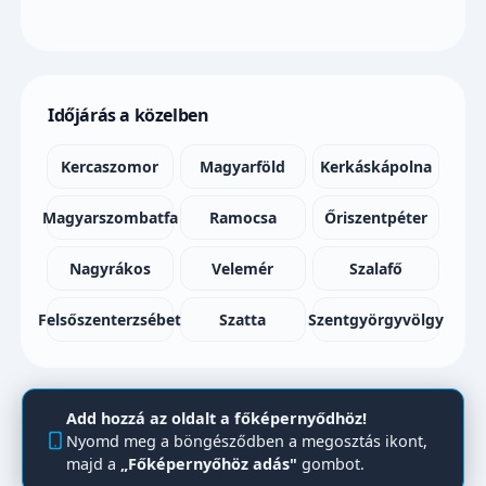
Időjárás a közelben
Kercaszomor
Magyarföld
Kerkáskápolna
Magyarszombatfa
Ramocsa
Őriszentpéter
Nagyrákos
Velemér
Szalafő
Felsőszenterzsébet
Szatta
Szentgyörgyvölgy
Add hozzá az oldalt a főképernyődhöz!
Nyomd meg a böngésződben a megosztás ikont,
majd a
„Főképernyőhöz adás"
gombot.