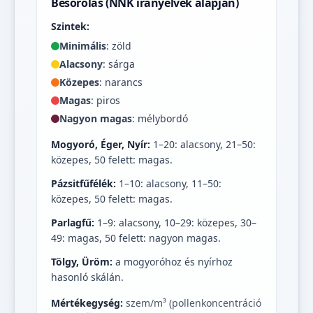
Besorolás (NNK irányelvek alapján)
Szintek:
Minimális
: zöld
Alacsony
: sárga
Közepes
: narancs
Magas
: piros
Nagyon magas
: mélybordó
Mogyoró, Éger, Nyír:
1–20: alacsony, 21–50:
közepes, 50 felett: magas.
Pázsitfűfélék:
1–10: alacsony, 11–50:
közepes, 50 felett: magas.
Parlagfű:
1–9: alacsony, 10–29: közepes, 30–
49: magas, 50 felett: nagyon magas.
Tölgy, Üröm:
a mogyoróhoz és nyírhoz
hasonló skálán.
Mértékegység:
szem/m³ (pollenkoncentráció