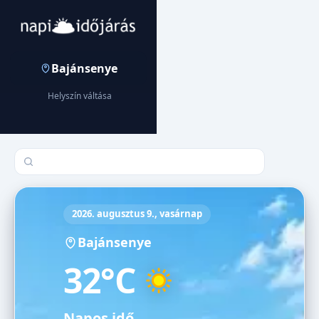
Bajánsenye
Helyszín váltása
Település keresése
2026. augusztus 9., vasárnap
Bajánsenye
32°C
Napos idő