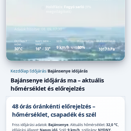
Holdfázis:
Fogyó sarló
(9%
megvilágított)
Adatok frissítve:
08. 09. 17:30
ÉRZÉKELT
NAPI MIN –
SZÉL
PÁRATARTALOM
LÉGNYOMÁS
HŐM.
MAX
9 km/h
30%
NYDNY
30°C
16°
33°
1017 hPa
–
Kezdőlap
/
Időjárás
/
Bajánsenye időjárás
Bajánsenye időjárás ma – aktuális
hőmérséklet és előrejelzés
48 órás óránkénti előrejelzés –
hőmérséklet, csapadék és szél
Friss időjárási adatok:
Bajánsenye
. Aktuális hőmérséklet:
32,0 °C
,
időjárási állapot:
Napos idő
. Szél:
9 km/h
, szélirány:
NYDNY
.