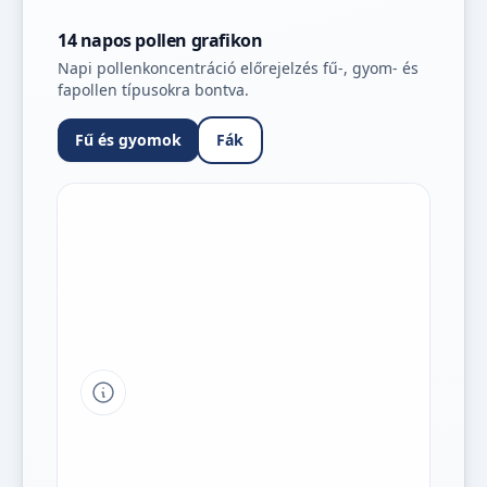
14 napos pollen grafikon
Napi pollenkoncentráció előrejelzés fű-, gyom- és
fapollen típusokra bontva.
Fű és gyomok
Fák
Tipp a grafikon jelmagyarázatához