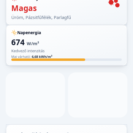
Magas
Üröm, Pázsitfűfélék, Parlagfű
Napenergia
674
W/m²
Kedvező intenzitás
Mai várható:
6,68 kWh/m²