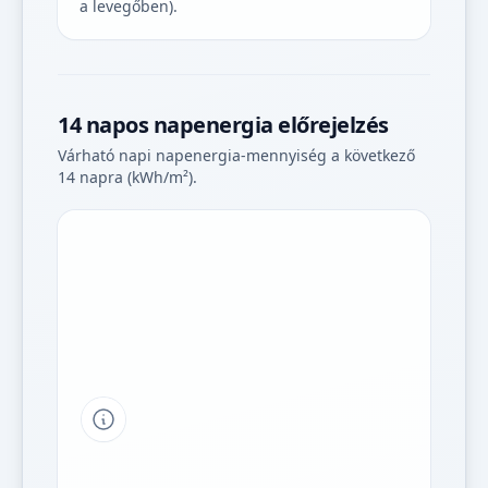
a levegőben).
14 napos napenergia előrejelzés
Várható napi napenergia-mennyiség a következő
14 napra (kWh/m²).
Tipp a grafikon jelmagyarázatához