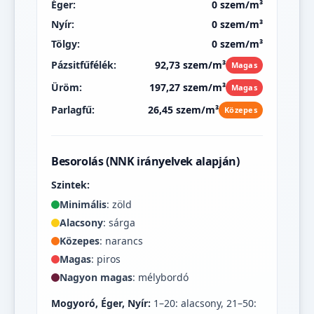
Éger:
0 szem/m³
Nyír:
0 szem/m³
Tölgy:
0 szem/m³
Pázsitfűfélék:
92,73 szem/m³
Magas
Üröm:
197,27 szem/m³
Magas
Parlagfű:
26,45 szem/m³
Közepes
Besorolás (NNK irányelvek alapján)
Szintek:
Minimális
: zöld
Alacsony
: sárga
Közepes
: narancs
Magas
: piros
Nagyon magas
: mélybordó
Mogyoró, Éger, Nyír:
1–20: alacsony, 21–50: