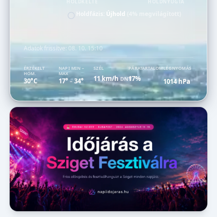
HOLDKELTE
HOLDNYUGTA
Holdfázis:
Újhold
(4% megvilágított)
Adatok frissítve:
08. 10. 15:10
ÉRZÉKELT
NAPI MIN –
SZÉL
PÁRATARTALOM
LÉGNYOMÁS
HŐM.
MAX
11 km/h
17%
DNY
30°C
17°
34°
1014 hPa
–