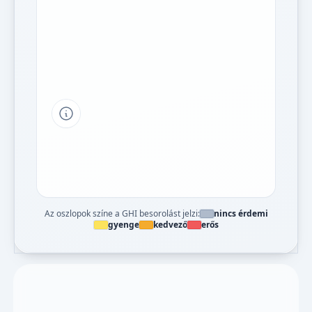
Tipp a grafikon jelmagyarázatához
Az oszlopok színe a GHI besorolást jelzi:
nincs érdemi
gyenge
kedvező
erős