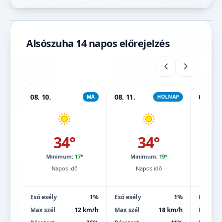
Alsószuha 14 napos előrejelzés
08. 10.
08. 11.
08. 12.
MA
HOLNAP
34°
34°
Minimum:
17°
Minimum:
19°
Mi
Napos idő
Napos idő
Eső esély
1%
Eső esély
1%
Eső esé
Max szél
12 km/h
Max szél
18 km/h
Max szé