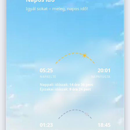
Igyál sokat – meleg, napos idő!
05:25
20:01
NAPKELTE
NAPNYUGTA
Nappali időszak:
14 óra 36 perc
Éjszakai időszak:
9 óra 24 perc
01:23
18:45