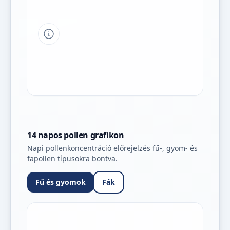
Tipp a grafikon jelmagyarázatához
14 napos pollen grafikon
Napi pollenkoncentráció előrejelzés fű-, gyom- és
fapollen típusokra bontva.
Fű és gyomok
Fák