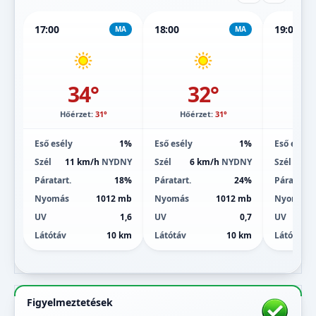
17:00
18:00
19:00
MA
MA
34°
32°
Hőérzet:
31°
Hőérzet:
31°
Hőé
Eső esély
1%
Eső esély
1%
Eső esély
Szél
11 km/h
NYDNY
Szél
6 km/h
NYDNY
Szél
Páratart.
18%
Páratart.
24%
Páratart.
Nyomás
1012 mb
Nyomás
1012 mb
Nyomás
UV
1,6
UV
0,7
UV
Látótáv
10 km
Látótáv
10 km
Látótáv
Figyelmeztetések