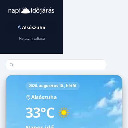
Alsószuha
Helyszín váltása
Település keresése
2026. augusztus 10., hétfő
Alsószuha
33°C
Napos idő