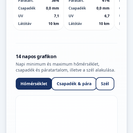
Páratart.
36%
Páratart.
41%
Páratart
Csapadék
0,0 mm
Csapadék
0,0 mm
Csapad
UV
7,1
UV
6,7
UV
Látótáv
10 km
Látótáv
10 km
Látótáv
14 napos grafikon
Napi minimum és maximum hőmérséklet,
csapadék és páratartalom, illetve a szél alakulása.
Hőmérséklet
Csapadék & pára
Szél