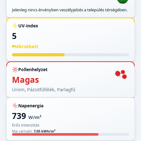
Jelenleg nincs érvényben veszélyjelzés a település térségében.
UV-index
5
Mérsékelt
Pollenhelyzet
Magas
Üröm, Pázsitfűfélék, Parlagfű
Napenergia
739
W/m²
Erős intenzitás
Mai várható:
7,05 kWh/m²