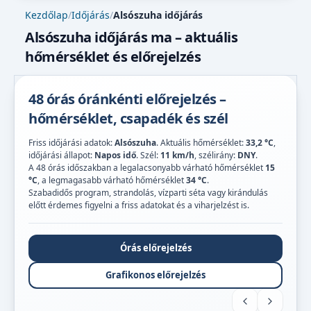
Kezdőlap
/
Időjárás
/
Alsószuha időjárás
Alsószuha időjárás ma – aktuális
hőmérséklet és előrejelzés
48 órás óránkénti előrejelzés –
hőmérséklet, csapadék és szél
Friss időjárási adatok:
Alsószuha
. Aktuális hőmérséklet:
33,2 °C
,
időjárási állapot:
Napos idő
. Szél:
11 km/h
, szélirány:
DNY
.
A 48 órás időszakban a legalacsonyabb várható hőmérséklet
15
°C
, a legmagasabb várható hőmérséklet
34 °C
.
Szabadidős program, strandolás, vízparti séta vagy kirándulás
előtt érdemes figyelni a friss adatokat és a viharjelzést is.
Órás előrejelzés
Grafikonos előrejelzés