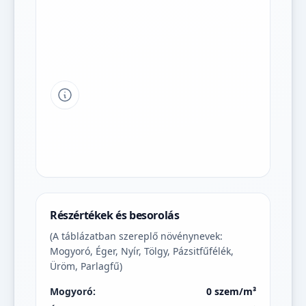
Tipp a grafikon jelmagyarázatához
Részértékek és besorolás
(A táblázatban szereplő növénynevek:
Mogyoró, Éger, Nyír, Tölgy, Pázsitfűfélék,
Üröm, Parlagfű)
Mogyoró:
0 szem/m³