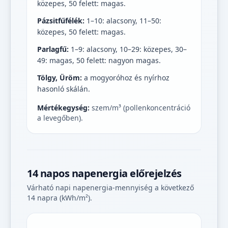
közepes, 50 felett: magas.
Pázsitfűfélék:
1–10: alacsony, 11–50:
közepes, 50 felett: magas.
Parlagfű:
1–9: alacsony, 10–29: közepes, 30–
49: magas, 50 felett: nagyon magas.
Tölgy, Üröm:
a mogyoróhoz és nyírhoz
hasonló skálán.
Mértékegység:
szem/m³ (pollenkoncentráció
a levegőben).
14 napos napenergia előrejelzés
Várható napi napenergia-mennyiség a következő
14 napra (kWh/m²).