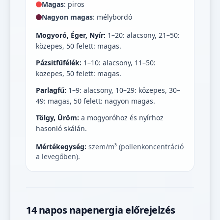
Magas
: piros
Nagyon magas
: mélybordó
Mogyoró, Éger, Nyír:
1–20: alacsony, 21–50:
közepes, 50 felett: magas.
Pázsitfűfélék:
1–10: alacsony, 11–50:
közepes, 50 felett: magas.
Parlagfű:
1–9: alacsony, 10–29: közepes, 30–
49: magas, 50 felett: nagyon magas.
Tölgy, Üröm:
a mogyoróhoz és nyírhoz
hasonló skálán.
Mértékegység:
szem/m³ (pollenkoncentráció
a levegőben).
14 napos napenergia előrejelzés