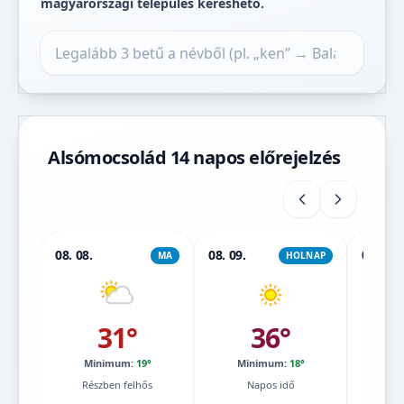
magyarországi település kereshető.
Település keresése
Alsómocsolád 14 napos előrejelzés
08. 08.
08. 09.
08. 10.
MA
HOLNAP
31°
36°
Minimum:
19°
Minimum:
18°
Mi
Részben felhős
Napos idő