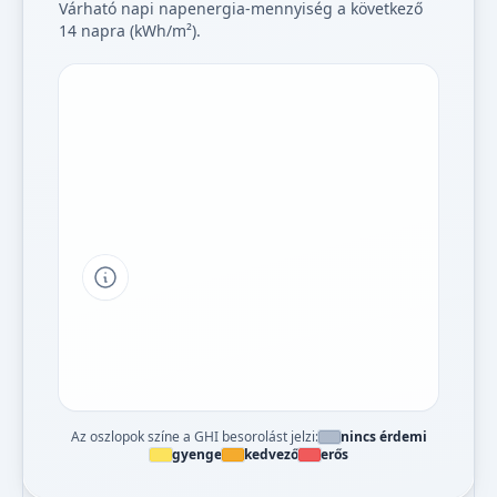
Várható napi napenergia-mennyiség a következő
14 napra (kWh/m²).
Tipp a grafikon jelmagyarázatához
Az oszlopok színe a GHI besorolást jelzi:
nincs érdemi
gyenge
kedvező
erős