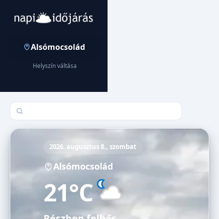
Alsómocsolád
Helyszín váltása
Település keresése
2026. augusztus 8., szombat
Alsómocsolád
21°C
Részben felhős