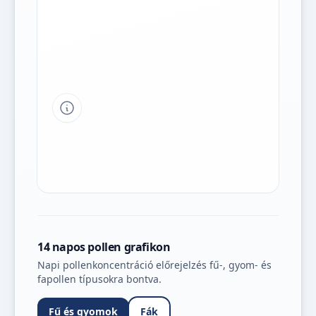
Tipp a grafikon jelmagyarázatához
14 napos pollen grafikon
Napi pollenkoncentráció előrejelzés fű-, gyom- és
fapollen típusokra bontva.
Fű és gyomok
Fák