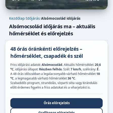
Kezdőlap
/
Időjárás
/
Alsómocsolád időjárás
Alsómocsolád időjárás ma – aktuális
hőmérséklet és előrejelzés
48 órás óránkénti előrejelzés –
hőmérséklet, csapadék és szél
Friss időjárási adatok:
Alsómocsolád
. Aktuális hőmérséklet:
20,6
°C
, időjárási állapot:
Részben felhős
. Szél:
7 km/h
, szélirány:
É
.
A 48 órás időszakban a legalacsonyabb várható hőmérséklet
18
°C
, a legmagasabb várható hőmérséklet
36 °C
.
Szabadidős program, strandolás, vízparti séta vagy kirándulás
előtt érdemes figyelni a friss adatokat és a viharjelzést is.
Órás előrejelzés
Grafikonos előrejelzés