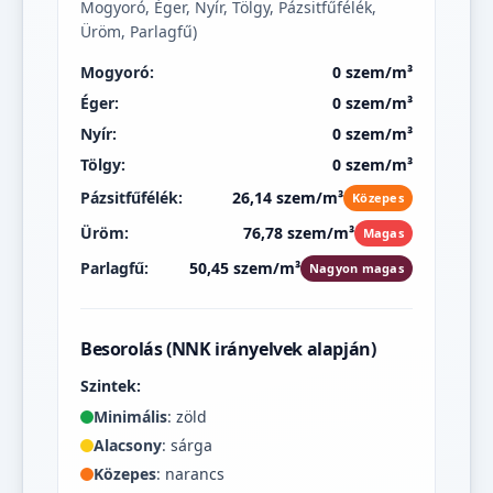
Mogyoró, Éger, Nyír, Tölgy, Pázsitfűfélék,
Üröm, Parlagfű)
Mogyoró:
0 szem/m³
Éger:
0 szem/m³
Nyír:
0 szem/m³
Tölgy:
0 szem/m³
Pázsitfűfélék:
26,14 szem/m³
Közepes
Üröm:
76,78 szem/m³
Magas
Parlagfű:
50,45 szem/m³
Nagyon magas
Besorolás (NNK irányelvek alapján)
Szintek:
Minimális
: zöld
Alacsony
: sárga
Közepes
: narancs