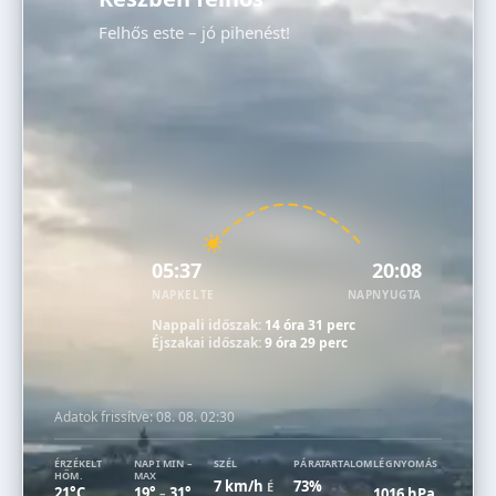
Felhős este – jó pihenést!
05:37
20:08
NAPKELTE
NAPNYUGTA
Nappali időszak:
14 óra 31 perc
Éjszakai időszak:
9 óra 29 perc
Adatok frissítve:
08. 08. 02:30
ÉRZÉKELT
NAPI MIN –
SZÉL
PÁRATARTALOM
LÉGNYOMÁS
HŐM.
MAX
7 km/h
73%
É
21°C
19°
31°
1016 hPa
–