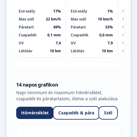
Eső esély
17%
Eső esély
1%
Eső esé
Max szél
22 km/h
Max szél
10 km/h
Max szé
Páratart.
49%
Páratart.
33%
Páratart
Csapadék
0,1 mm
Csapadék
0,0 mm
Csapad
UV
7,4
UV
7,9
UV
Látótáv
10 km
Látótáv
10 km
Látótáv
14 napos grafikon
Napi minimum és maximum hőmérséklet,
csapadék és páratartalom, illetve a szél alakulása.
Hőmérséklet
Csapadék & pára
Szél