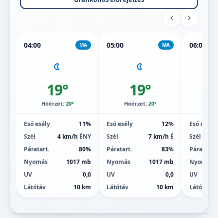
04:00
05:00
06:00
MA
MA
19°
19°
Hőérzet:
20°
Hőérzet:
20°
Hőé
Eső esély
11%
Eső esély
12%
Eső esély
Szél
4 km/h
ÉNY
Szél
7 km/h
É
Szél
Páratart.
80%
Páratart.
83%
Páratart.
Nyomás
1017 mb
Nyomás
1017 mb
Nyomás
UV
0,0
UV
0,0
UV
Látótáv
10 km
Látótáv
10 km
Látótáv