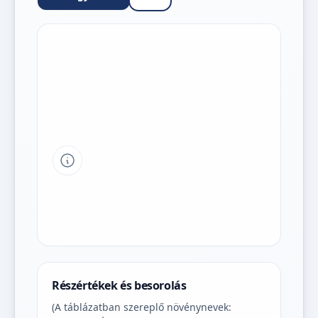
Tipp a grafikon jelmagyarázatához
Részértékek és besorolás
(A táblázatban szereplő növénynevek: