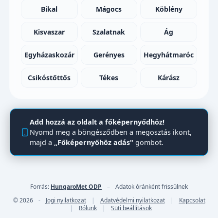
Bikal
Mágocs
Köblény
Kisvaszar
Szalatnak
Ág
Egyházaskozár
Gerényes
Hegyhátmaróc
Csikóstőttős
Tékes
Kárász
Add hozzá az oldalt a főképernyődhöz!
Nyomd meg a böngésződben a megosztás ikont,
majd a
„Főképernyőhöz adás"
gombot.
Forrás:
HungaroMet ODP
–
Adatok óránként frissülnek
© 2026
-
Jogi nyilatkozat
|
Adatvédelmi nyilatkozat
|
Kapcsolat
|
Rólunk
|
Süti beállítások