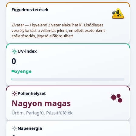
Figyelmeztetések
Zivatar — Figyelem! Zivatar alakulhat ki. Elsődleges
veszélyforrást a villámlás jelent, emellett esetenként
szélerősödés, jégeső előfordulhat!
UV-index
0
Gyenge
Pollenhelyzet
Nagyon magas
Üröm, Parlagfű, Pázsitfűfélék
Napenergia