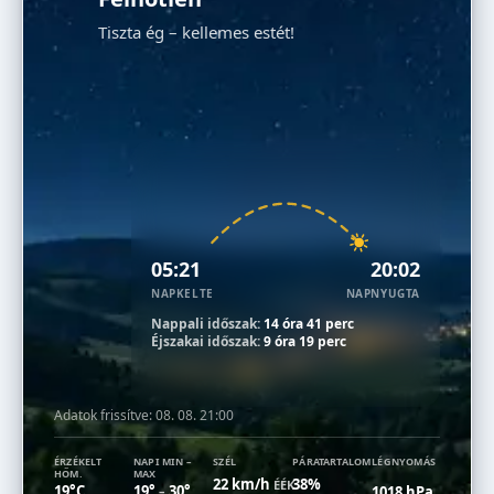
Tiszta ég – kellemes estét!
05:21
20:02
NAPKELTE
NAPNYUGTA
Nappali időszak:
14 óra 41 perc
Éjszakai időszak:
9 óra 19 perc
Adatok frissítve:
08. 08. 21:00
ÉRZÉKELT
NAPI MIN –
SZÉL
PÁRATARTALOM
LÉGNYOMÁS
HŐM.
MAX
22 km/h
38%
ÉÉK
19°C
19°
30°
1018 hPa
–