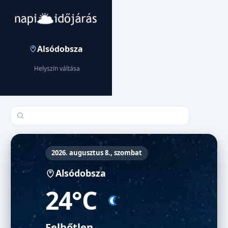
Alsódobsza
Helyszín váltása
Település keresése
2026. augusztus 8., szombat
Alsódobsza
24°C
Felhőtlen