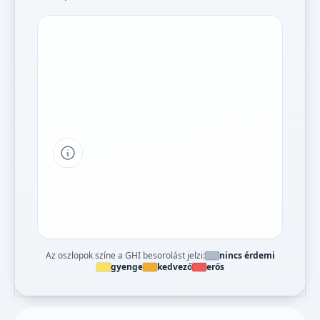
Tipp a grafikon jelmagyarázatához
Az oszlopok színe a GHI besorolást jelzi:
nincs érdemi
gyenge
kedvező
erős