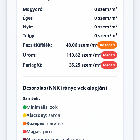
Mogyoró:
0 szem/m³
Éger:
0 szem/m³
Nyír:
0 szem/m³
Tölgy:
0 szem/m³
Pázsitfűfélék:
48,06 szem/m³
Közepes
Üröm:
110,62 szem/m³
Magas
Parlagfű:
35,25 szem/m³
Magas
Besorolás (NNK irányelvek alapján)
Szintek:
Minimális
: zöld
Alacsony
: sárga
Közepes
: narancs
Magas
: piros
Nagyon magas
: mélybordó