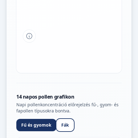
Tipp a grafikon jelmagyarázatához
14 napos pollen grafikon
Napi pollenkoncentráció előrejelzés fű-, gyom- és
fapollen típusokra bontva.
Fű és gyomok
Fák