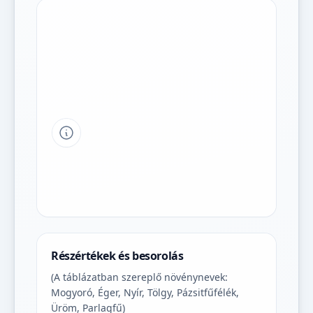
Tipp a grafikon jelmagyarázatához
Részértékek és besorolás
(A táblázatban szereplő növénynevek:
Mogyoró, Éger, Nyír, Tölgy, Pázsitfűfélék,
Üröm, Parlagfű)