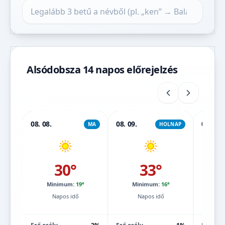
Település keresése
Alsódobsza 14 napos előrejelzés
08. 08.
08. 09.
08. 10.
MA
HOLNAP
30°
33°
Minimum:
19°
Minimum:
16°
Mi
Napos idő
Napos idő