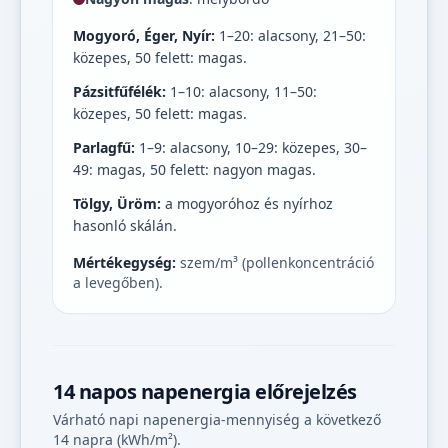
Mogyoró, Éger, Nyír:
1–20: alacsony, 21–50:
közepes, 50 felett: magas.
Pázsitfűfélék:
1–10: alacsony, 11–50:
közepes, 50 felett: magas.
Parlagfű:
1–9: alacsony, 10–29: közepes, 30–
49: magas, 50 felett: nagyon magas.
Tölgy, Üröm:
a mogyoróhoz és nyírhoz
hasonló skálán.
Mértékegység:
szem/m³ (pollenkoncentráció
a levegőben).
14 napos napenergia előrejelzés
Várható napi napenergia-mennyiség a következő
14 napra (kWh/m²).