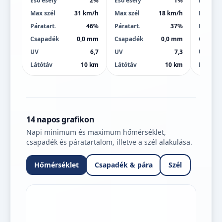
Eső esély
2%
Eső esély
1%
Eső esé
Max szél
31 km/h
Max szél
18 km/h
Max szé
Páratart.
46%
Páratart.
37%
Páratart
Csapadék
0,0 mm
Csapadék
0,0 mm
Csapad
UV
6,7
UV
7,3
UV
Látótáv
10 km
Látótáv
10 km
Látótáv
14 napos grafikon
Napi minimum és maximum hőmérséklet,
csapadék és páratartalom, illetve a szél alakulása.
Hőmérséklet
Csapadék & pára
Szél