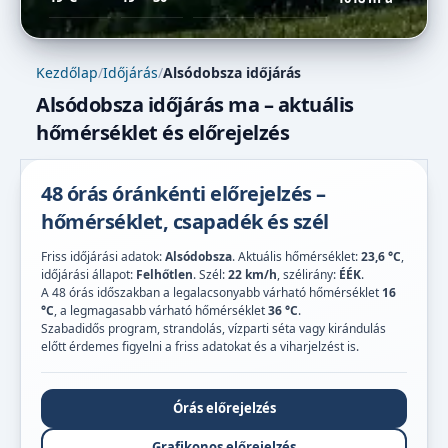
Kezdőlap
/
Időjárás
/
Alsódobsza időjárás
Alsódobsza időjárás ma – aktuális
hőmérséklet és előrejelzés
48 órás óránkénti előrejelzés –
hőmérséklet, csapadék és szél
Friss időjárási adatok:
Alsódobsza
. Aktuális hőmérséklet:
23,6 °C
,
időjárási állapot:
Felhőtlen
. Szél:
22 km/h
, szélirány:
ÉÉK
.
A 48 órás időszakban a legalacsonyabb várható hőmérséklet
16
°C
, a legmagasabb várható hőmérséklet
36 °C
.
Szabadidős program, strandolás, vízparti séta vagy kirándulás
előtt érdemes figyelni a friss adatokat és a viharjelzést is.
Órás előrejelzés
Grafikonos előrejelzés