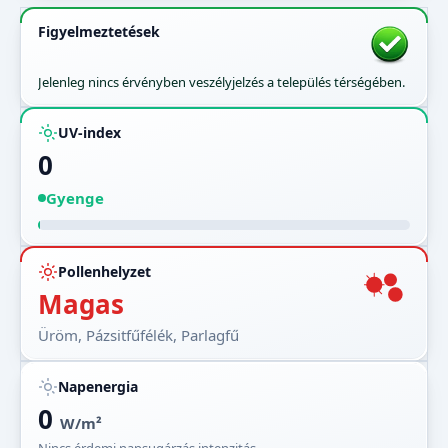
Figyelmeztetések
Jelenleg nincs érvényben veszélyjelzés a település térségében.
UV-index
0
Gyenge
Pollenhelyzet
Magas
Üröm, Pázsitfűfélék, Parlagfű
Napenergia
0
W/m²