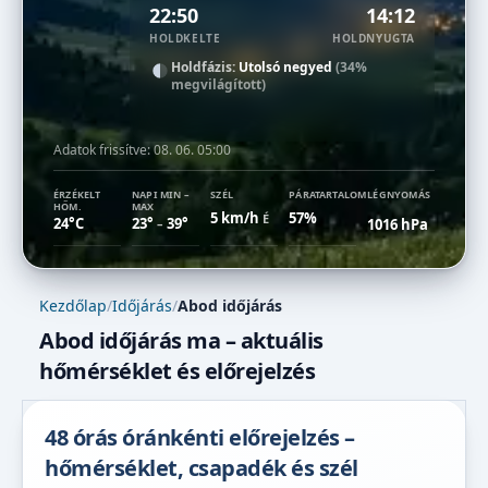
22:50
14:12
HOLDKELTE
HOLDNYUGTA
Holdfázis:
Utolsó negyed
(34%
megvilágított)
Adatok frissítve:
08. 06. 05:00
ÉRZÉKELT
NAPI MIN –
SZÉL
PÁRATARTALOM
LÉGNYOMÁS
HŐM.
MAX
5 km/h
57%
É
24°C
23°
39°
1016 hPa
–
Kezdőlap
/
Időjárás
/
Abod időjárás
Abod időjárás ma – aktuális
hőmérséklet és előrejelzés
48 órás óránkénti előrejelzés –
hőmérséklet, csapadék és szél