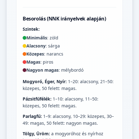
Besorolás (NNK irányelvek alapján)
Szintek:
Minimális
: zöld
Alacsony
: sárga
Közepes
: narancs
Magas
: piros
Nagyon magas
: mélybordó
Mogyoró, Éger, Nyír:
1–20: alacsony, 21–50:
közepes, 50 felett: magas.
Pázsitfűfélék:
1–10: alacsony, 11–50:
közepes, 50 felett: magas.
Parlagfű:
1–9: alacsony, 10–29: közepes, 30–
49: magas, 50 felett: nagyon magas.
Tölgy, Üröm:
a mogyoróhoz és nyírhoz