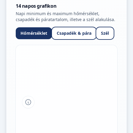
14 napos grafikon
Napi minimum és maximum hőmérséklet,
csapadék és páratartalom, illetve a szél alakulása.
Hőmérséklet
Csapadék & pára
Szél
Tipp a grafikon jelmagyarázatához