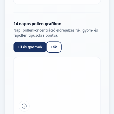
14 napos pollen grafikon
Napi pollenkoncentráció előrejelzés fű-, gyom- és
fapollen típusokra bontva.
Fű és gyomok
Fák
Tipp a grafikon jelmagyarázatához