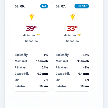
08. 06.
08. 07.
08. 08.
MA
HOLNAP
39°
33°
Minimum:
23°
Minimum:
22°
Mi
Napos idő
Napos idő
Eső esély
1%
Eső esély
36%
Eső esé
Max szél
16 km/h
Max szél
33 km/h
Max szé
Páratart.
24%
Páratart.
49%
Páratart
Csapadék
0,0 mm
Csapadék
0,4 mm
Csapad
UV
7,1
UV
6,9
UV
Látótáv
10 km
Látótáv
10 km
Látótáv