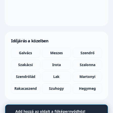
Időjárás a közelben
Galvács
Meszes
Szendrő
Szakácsi
Irota
Szalonna
Szendrőlád
Lak
Martonyi
Rakacaszend
Szuhogy
Hegymeg
Add hozzá az oldalt a főképernyődhöz!