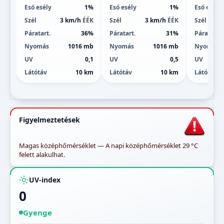
Eső esély
1%
Eső esély
1%
Eső esély
Szél
3 km/h
ÉÉK
Szél
3 km/h
ÉÉK
Szél
Páratart.
36%
Páratart.
31%
Páratart.
Nyomás
1016 mb
Nyomás
1016 mb
Nyomás
UV
0,1
UV
0,5
UV
Látótáv
10 km
Látótáv
10 km
Látótáv
Figyelmeztetések
Magas középhőmérséklet — A napi középhőmérséklet 29 °C
felett alakulhat.
UV-index
0
Gyenge