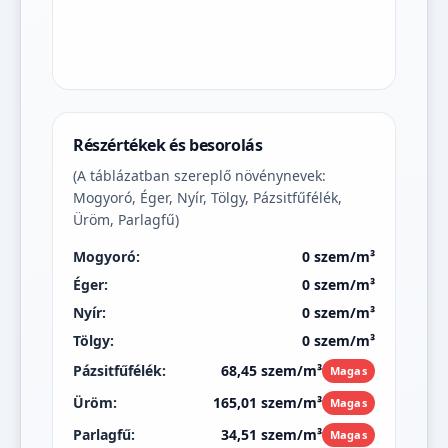
Részértékek és besorolás
(A táblázatban szereplő növénynevek:
Mogyoró, Éger, Nyír, Tölgy, Pázsitfűfélék,
Üröm, Parlagfű)
Mogyoró:
0 szem/m³
Éger:
0 szem/m³
Nyír:
0 szem/m³
Tölgy:
0 szem/m³
Pázsitfűfélék:
68,45 szem/m³
Magas
Üröm:
165,01 szem/m³
Magas
Parlagfű:
34,51 szem/m³
Magas