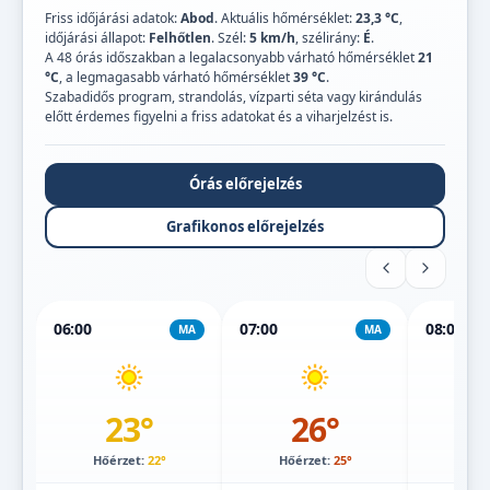
Friss időjárási adatok:
Abod
. Aktuális hőmérséklet:
23,3 °C
,
időjárási állapot:
Felhőtlen
. Szél:
5 km/h
, szélirány:
É
.
A 48 órás időszakban a legalacsonyabb várható hőmérséklet
21
°C
, a legmagasabb várható hőmérséklet
39 °C
.
Szabadidős program, strandolás, vízparti séta vagy kirándulás
előtt érdemes figyelni a friss adatokat és a viharjelzést is.
Órás előrejelzés
Grafikonos előrejelzés
06:00
07:00
08:00
MA
MA
23°
26°
Hőérzet:
22°
Hőérzet:
25°
Hőé