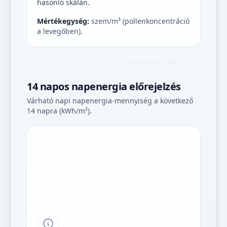
hasonló skálán.
Mértékegység:
szem/m³ (pollenkoncentráció
a levegőben).
14 napos napenergia előrejelzés
Várható napi napenergia-mennyiség a következő
14 napra (kWh/m²).