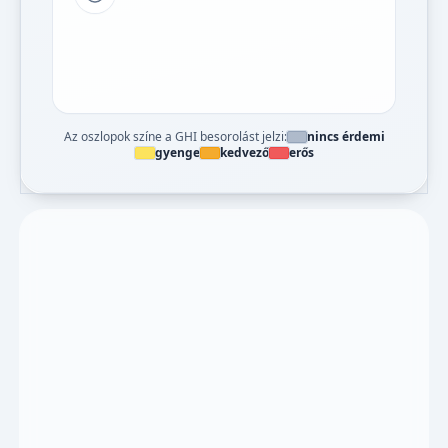
Tipp a grafikon jelmagyarázatához
Az oszlopok színe a GHI besorolást jelzi:
nincs érdemi
gyenge
kedvező
erős