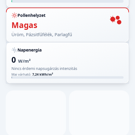
Pollenhelyzet
Magas
Üröm, Pázsitfűfélék, Parlagfű
Napenergia
0
W/m²
Nincs érdemi napsugárzás intenzitás
Mai várható:
7,24 kWh/m²