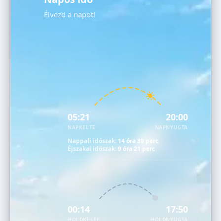
Élvezd a napot!
05:21
20:00
NAPKELTE
NAPNYUGTA
Nappali időszak:
14 óra 39 perc
Éjszakai időszak:
9 óra 21 perc
00:14
17:50
HOLDKELTE
HOLDNYUGTA