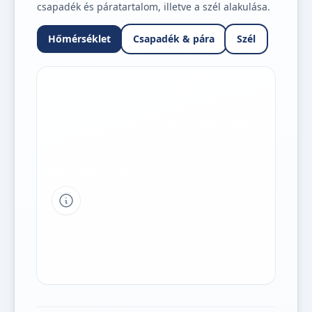
csapadék és páratartalom, illetve a szél alakulása.
Hőmérséklet
Csapadék & pára
Szél
Tipp a grafikon jelmagyarázatához