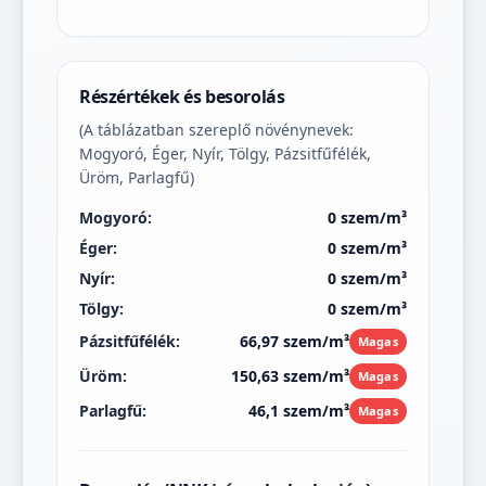
Részértékek és besorolás
(A táblázatban szereplő növénynevek:
Mogyoró, Éger, Nyír, Tölgy, Pázsitfűfélék,
Üröm, Parlagfű)
Mogyoró:
0 szem/m³
Éger:
0 szem/m³
Nyír:
0 szem/m³
Tölgy:
0 szem/m³
Pázsitfűfélék:
66,97 szem/m³
Magas
Üröm:
150,63 szem/m³
Magas
Parlagfű:
46,1 szem/m³
Magas