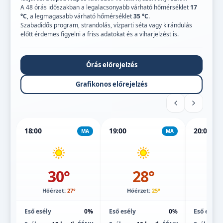
A 48 órás időszakban a legalacsonyabb várható hőmérséklet
17
°C
, a legmagasabb várható hőmérséklet
35 °C
.
Szabadidős program, strandolás, vízparti séta vagy kirándulás
előtt érdemes figyelni a friss adatokat és a viharjelzést is.
Órás előrejelzés
Grafikonos előrejelzés
18:00
19:00
20:00
MA
MA
30°
28°
Hőérzet:
27°
Hőérzet:
25°
Hőé
Eső esély
0%
Eső esély
0%
Eső esély