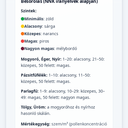
Besorolás (NNK irányelvek alapján)
Szintek:
Minimális
: zöld
Alacsony
: sárga
Közepes
: narancs
Magas
: piros
Nagyon magas
: mélybordó
Mogyoró, Éger, Nyír:
1–20: alacsony, 21–50:
közepes, 50 felett: magas.
Pázsitfűfélék:
1–10: alacsony, 11–50:
közepes, 50 felett: magas.
Parlagfű:
1–9: alacsony, 10–29: közepes, 30–
49: magas, 50 felett: nagyon magas.
Tölgy, Üröm:
a mogyoróhoz és nyírhoz
hasonló skálán.
Mértékegység:
szem/m³ (pollenkoncentráció