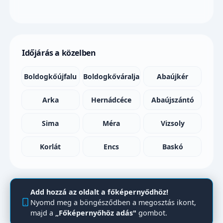
Időjárás a közelben
Boldogkőújfalu
Boldogkőváralja
Abaújkér
Arka
Hernádcéce
Abaújszántó
Sima
Méra
Vizsoly
Korlát
Encs
Baskó
Add hozzá az oldalt a főképernyődhöz!
Nyomd meg a böngésződben a megosztás ikont,
majd a
„Főképernyőhöz adás"
gombot.