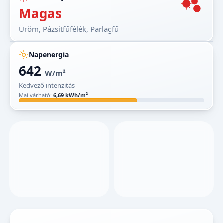
Magas
Üröm, Pázsitfűfélék, Parlagfű
Napenergia
642
W/m²
Kedvező intenzitás
Mai várható:
6,69 kWh/m²