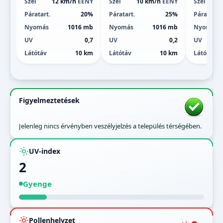
Szél
12 km/h
ÉÉNY
Szél
10 km/h
ÉÉNY
Szél
Páratart.
20%
Páratart.
25%
Páratart.
Nyomás
1016 mb
Nyomás
1016 mb
Nyomás
UV
0,7
UV
0,2
UV
Látótáv
10 km
Látótáv
10 km
Látótáv
Figyelmeztetések
Jelenleg nincs érvényben veszélyjelzés a település térségében.
UV-index
2
Gyenge
Pollenhelyzet