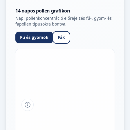
14 napos pollen grafikon
Napi pollenkoncentráció előrejelzés fű-, gyom- és
fapollen típusokra bontva.
Fű és gyomok
Fák
Tipp a grafikon jelmagyarázatához