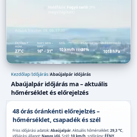
Holdfázis:
Fogyó sarló
(9%
megvilágított)
Adatok frissítve:
08. 09. 17:30
ÉRZÉKELT
NAPI MIN –
SZÉL
PÁRATARTALOM
LÉGNYOMÁS
HŐM.
MAX
10 km/h
31%
ÉÉNY
27°C
16°
31°
1018 hPa
–
Kezdőlap
/
Időjárás
/
Abaújalpár időjárás
Abaújalpár időjárás ma – aktuális
hőmérséklet és előrejelzés
48 órás óránkénti előrejelzés –
hőmérséklet, csapadék és szél
Friss időjárási adatok:
Abaújalpár
. Aktuális hőmérséklet:
29,3 °C
,
időjárási állapot:
Napos idő
. Szél:
10 km/h
, szélirány:
ÉÉNY
.