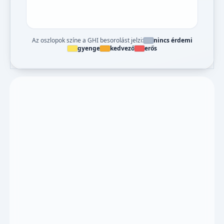
Az oszlopok színe a GHI besorolást jelzi:
nincs érdemi
gyenge
kedvező
erős