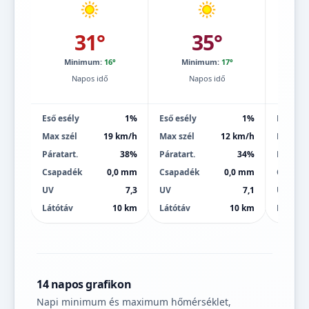
31°
35°
Minimum:
16°
Minimum:
17°
Mi
Napos idő
Napos idő
Eső esély
1%
Eső esély
1%
Eső esé
Max szél
19 km/h
Max szél
12 km/h
Max szé
Páratart.
38%
Páratart.
34%
Páratart
Csapadék
0,0 mm
Csapadék
0,0 mm
Csapad
UV
7,3
UV
7,1
UV
Látótáv
10 km
Látótáv
10 km
Látótáv
14 napos grafikon
Napi minimum és maximum hőmérséklet,