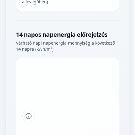
a levegőben).
14 napos napenergia előrejelzés
Várható napi napenergia-mennyiség a következő
14 napra (kWh/m²).
Tipp a grafikon jelmagyarázatához