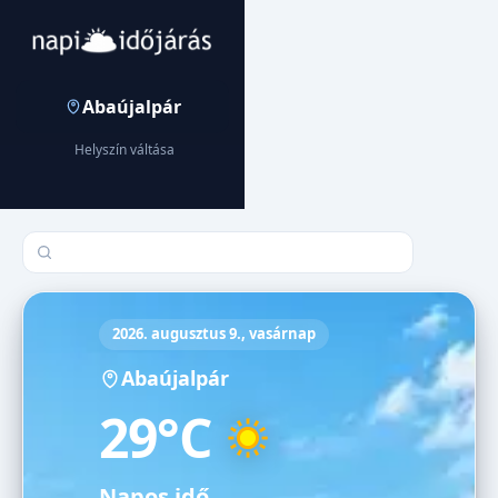
Abaújalpár
Helyszín váltása
Település keresése
2026. augusztus 9., vasárnap
Abaújalpár
29°C
Napos idő