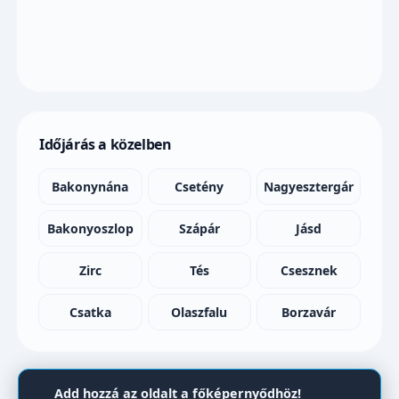
Időjárás a közelben
Bakonynána
Csetény
Nagyesztergár
Bakonyoszlop
Szápár
Jásd
Zirc
Tés
Csesznek
Csatka
Olaszfalu
Borzavár
Add hozzá az oldalt a főképernyődhöz!