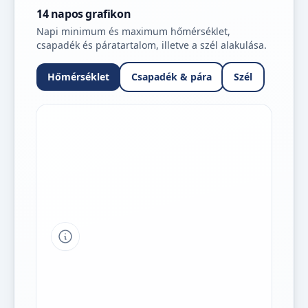
14 napos grafikon
Napi minimum és maximum hőmérséklet,
csapadék és páratartalom, illetve a szél alakulása.
Hőmérséklet
Csapadék & pára
Szél
Tipp a grafikon jelmagyarázatához