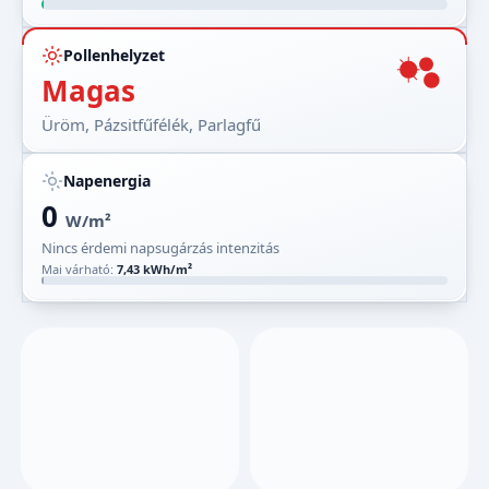
Pollenhelyzet
Magas
Üröm, Pázsitfűfélék, Parlagfű
Napenergia
0
W/m²
Nincs érdemi napsugárzás intenzitás
Mai várható:
7,43 kWh/m²