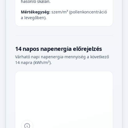
hasonló skálán.
Mértékegység:
szem/m³ (pollenkoncentráció
a levegőben).
14 napos napenergia előrejelzés
Várható napi napenergia-mennyiség a következő
14 napra (kWh/m²).