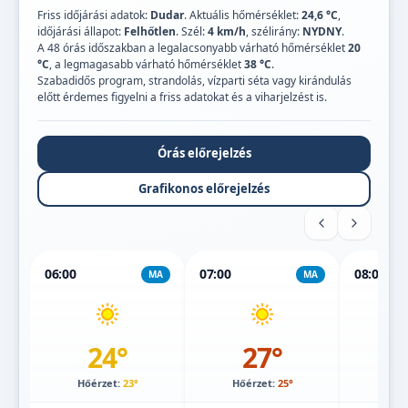
Friss időjárási adatok:
Dudar
. Aktuális hőmérséklet:
24,6 °C
,
időjárási állapot:
Felhőtlen
. Szél:
4 km/h
, szélirány:
NYDNY
.
A 48 órás időszakban a legalacsonyabb várható hőmérséklet
20
°C
, a legmagasabb várható hőmérséklet
38 °C
.
Szabadidős program, strandolás, vízparti séta vagy kirándulás
előtt érdemes figyelni a friss adatokat és a viharjelzést is.
Órás előrejelzés
Grafikonos előrejelzés
06:00
07:00
08:00
MA
MA
24°
27°
Hőérzet:
23°
Hőérzet:
25°
Hőé