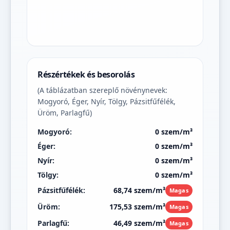
Részértékek és besorolás
(A táblázatban szereplő növénynevek:
Mogyoró, Éger, Nyír, Tölgy, Pázsitfűfélék,
Üröm, Parlagfű)
Mogyoró:
0 szem/m³
Éger:
0 szem/m³
Nyír:
0 szem/m³
Tölgy:
0 szem/m³
Pázsitfűfélék:
68,74 szem/m³
Magas
Üröm:
175,53 szem/m³
Magas
Parlagfű:
46,49 szem/m³
Magas