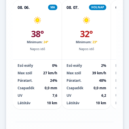
08. 06.
08. 07.
08. 08.
MA
HOLNAP
38°
32°
Minimum:
24°
Minimum:
23°
Mi
Napos idő
Napos idő
Eső esély
0%
Eső esély
2%
Eső esé
Max szél
27 km/h
Max szél
39 km/h
Max szé
Páratart.
24%
Páratart.
48%
Páratart
Csapadék
0,0 mm
Csapadék
0,0 mm
Csapad
UV
7,6
UV
6,2
UV
Látótáv
10 km
Látótáv
10 km
Látótáv