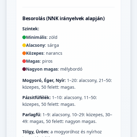
Besorolás (NNK irányelvek alapján)
Szintek:
Minimális
: zöld
Alacsony
: sárga
Közepes
: narancs
Magas
: piros
Nagyon magas
: mélybordó
Mogyoró, Éger, Nyír:
1–20: alacsony, 21–50:
közepes, 50 felett: magas.
Pázsitfűfélék:
1–10: alacsony, 11–50:
közepes, 50 felett: magas.
Parlagfű:
1–9: alacsony, 10–29: közepes, 30–
49: magas, 50 felett: nagyon magas.
Tölgy, Üröm:
a mogyoróhoz és nyírhoz