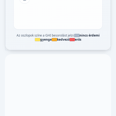
Tipp a grafikon jelmagyarázatához
Az oszlopok színe a GHI besorolást jelzi:
nincs érdemi
gyenge
kedvező
erős