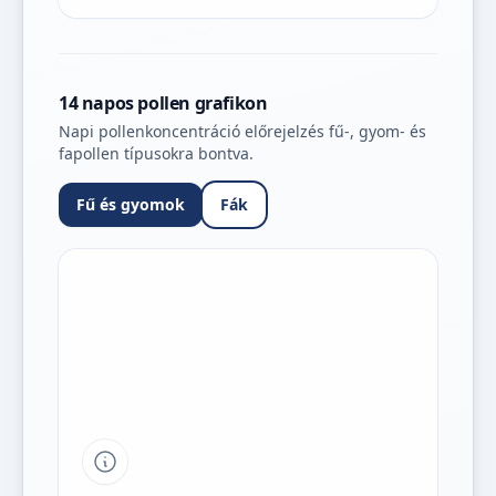
14 napos pollen grafikon
Napi pollenkoncentráció előrejelzés fű-, gyom- és
fapollen típusokra bontva.
Fű és gyomok
Fák
Tipp a grafikon jelmagyarázatához