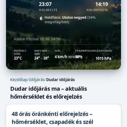
23:07
14:19
HOLDKELTE
HOLDNYUGTA
Holdfázis:
Utolsó negyed
(34%
megvilágított)
Adatok frissítve:
08. 06. 04:50
ÉRZÉKELT
NAPI MIN –
SZÉL
PÁRATARTALOM
LÉGNYOMÁS
HŐM.
MAX
4 km/h
30%
NYDNY
23°C
24°
38°
1015 hPa
–
Kezdőlap
/
Időjárás
/
Dudar időjárás
Dudar időjárás ma – aktuális
hőmérséklet és előrejelzés
48 órás óránkénti előrejelzés –
hőmérséklet, csapadék és szél