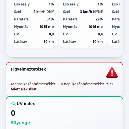
Eső esély
1%
Eső esély
1%
Eső esély
Szél
2 km/h
DNY
Szél
3 km/h
NYNÉ
Szél
Páratart.
31%
Páratart.
29%
Páratart.
Nyomás
1015 mb
Nyomás
1016 mb
Nyomás
UV
0,0
UV
0,4
UV
Látótáv
10 km
Látótáv
10 km
Látótáv
Figyelmeztetések
Magas középhőmérséklet — A napi középhőmérséklet 29 °C
felett alakulhat.
UV-index
0
Gyenge